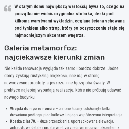
W starym domu największą wartością bywa to, czego na
początku nie widać: oryginalna stolarka, deski pod
kilkoma warstwami wykładzin, ceglana ściana schowana
pod tynkiem albo strop, który po oczyszczeniu staje się
najmocniejszym akcentem wnętrza.
Galeria metamorfoz:
najciekawsze kierunki zmian
Nie każda renowacja wygląda tak samo i bardzo dobrze. Jedne
domy zyskują rustykalną miękkość, inne idą w stronę
nowoczesnej prostoty, a jeszcze inne łączą oba światy. W
praktyce najlepiej wypadają realizacje, które nie próbują udawać
nowego budynku.
Wiejski dom po remoncie
– bielone ściany, odsłonięte belki,
drewniana podłoga, piec kaflowy lub jego współczesna interpretacja.
Kostka z lat 70.
– duże przeszklenia, uporządkowana elewacja,
antracytowe detale i proste wnętrza z jednym mocnym akcentem z