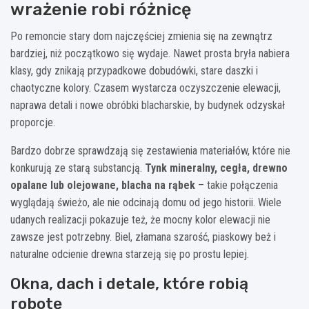
wrażenie robi różnicę
Po remoncie stary dom najczęściej zmienia się na zewnątrz
bardziej, niż początkowo się wydaje. Nawet prosta bryła nabiera
klasy, gdy znikają przypadkowe dobudówki, stare daszki i
chaotyczne kolory. Czasem wystarcza oczyszczenie elewacji,
naprawa detali i nowe obróbki blacharskie, by budynek odzyskał
proporcje.
Bardzo dobrze sprawdzają się zestawienia materiałów, które nie
konkurują ze starą substancją.
Tynk mineralny, cegła, drewno
opalane lub olejowane, blacha na rąbek
– takie połączenia
wyglądają świeżo, ale nie odcinają domu od jego historii. Wiele
udanych realizacji pokazuje też, że mocny kolor elewacji nie
zawsze jest potrzebny. Biel, złamana szarość, piaskowy beż i
naturalne odcienie drewna starzeją się po prostu lepiej.
Okna, dach i detale, które robią
robotę