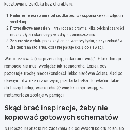
kosztowna przeróbka bez charakteru.
Nadmierne ocieplanie od środka
bez rozwiązania kwestii wilgoci i
wentylacji.
Przypadkowe materiały
– trzy rodzaje drewna, kilka odcieni szarości,
modne płytki i stare cegły w jednym pomieszczeniu.
Zacieranie detalu
przez zbyt grube warstwy tynku, piany i zabudów.
Źle dobrana stolarka
, która nie pasuje skalą do elewacji.
Warto też uważać na przesadną „instagramowość”. Stary dom po
remoncie nie musi wyglądać jak scenografia. Lepiej, gdy
pozostaje trochę niedoskonałości: lekko nierówna ściana, ślad po
dawnym otworze drzwiowym, przetarta belka. To właśnie takie
drobiazgi budują wiarygodność wnętrza i sprawiają, że
metamorfoza zostaje w pamięci.
Skąd brać inspiracje, żeby nie
kopiować gotowych schematów
Najlepsze inspiracje nie zaczynają się od wyboru koloru ścian, ale