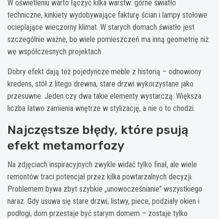
W oświetleniu warto łączyć kilka warstw: górne światło
techniczne, kinkiety wydobywające fakturę ścian i lampy stołowe
ocieplające wieczorny klimat. W starych domach światło jest
szczególnie ważne, bo wiele pomieszczeń ma inną geometrię niż
we współczesnych projektach.
Dobry efekt dają też pojedyncze meble z historią – odnowiony
kredens, stół z litego drewna, stare drzwi wykorzystane jako
przesuwne. Jeden czy dwa takie elementy wystarczą. Większa
liczba łatwo zamienia wnętrze w stylizację, a nie o to chodzi.
Najczęstsze błędy, które psują
efekt metamorfozy
Na zdjęciach inspiracyjnych zwykle widać tylko finał, ale wiele
remontów traci potencjał przez kilka powtarzalnych decyzji.
Problemem bywa zbyt szybkie „unowocześnianie” wszystkiego
naraz. Gdy usuwa się stare drzwi, listwy, piece, podziały okien i
podłogi, dom przestaje być starym domem – zostaje tylko