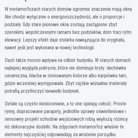
W metamorfozach starych domów ogromne znaczenie mają okna.
Nie chodzi wyłącznie o energooszczędność, ale o proporcje i
podziały. Gdy stare pionowe okna zostają zastąpione zbyt
szerokimi, współczesnymi ramami bez podziałów, dom traci rytm
elewacji. Lepszy efekt daje stolarka nawiązująca do oryginału,
nawet jeśli jest wykonana w nowej technologii.
Dach także mocno wpływa na odbiór budynku. W starych domach
najlepiej wygląda pokrycie, które nie dominuje bryły: dachówka
ceramiczna, blacha w stonowanym kolorze albo karpiówka tam,
gdzie wcześniej występowała. Zbyt ciężkie wizualnie materiały
potrafią przytłoczyć niewielki budynek.
Detale są często niedoceniane, a to one spinają całość. Proste
rynny, dopracowane parapety, jednolite oprawy oświetleniowe i
sensowny projekt schodów wejściowych robią większą różnicę
niż dekoracyjne dodatki. Na zdjęciach metamorfoz właśnie te
elementy najczęściej odpowiadają za wrażenie porządku.