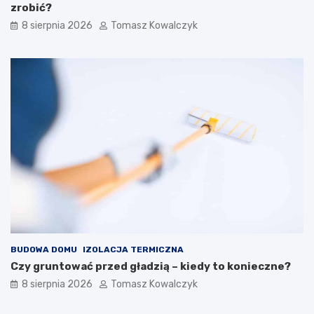
t
zrobić?
r
8 sierpnia 2026
Tomasz Kowalczyk
z
n
y
c
h
BUDOWA DOMU
IZOLACJA TERMICZNA
Czy gruntować przed gładzią – kiedy to konieczne?
8 sierpnia 2026
Tomasz Kowalczyk