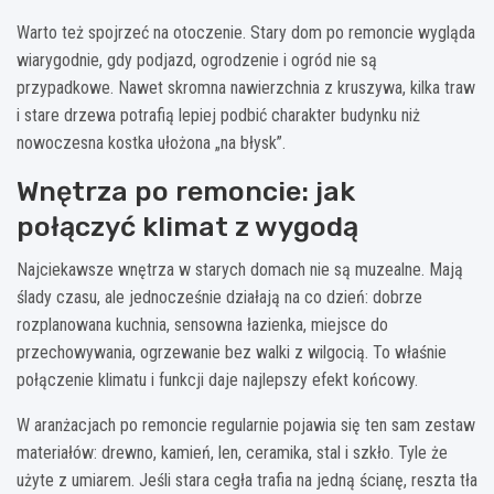
Warto też spojrzeć na otoczenie. Stary dom po remoncie wygląda
wiarygodnie, gdy podjazd, ogrodzenie i ogród nie są
przypadkowe. Nawet skromna nawierzchnia z kruszywa, kilka traw
i stare drzewa potrafią lepiej podbić charakter budynku niż
nowoczesna kostka ułożona „na błysk”.
Wnętrza po remoncie: jak
połączyć klimat z wygodą
Najciekawsze wnętrza w starych domach nie są muzealne. Mają
ślady czasu, ale jednocześnie działają na co dzień: dobrze
rozplanowana kuchnia, sensowna łazienka, miejsce do
przechowywania, ogrzewanie bez walki z wilgocią. To właśnie
połączenie klimatu i funkcji daje najlepszy efekt końcowy.
W aranżacjach po remoncie regularnie pojawia się ten sam zestaw
materiałów: drewno, kamień, len, ceramika, stal i szkło. Tyle że
użyte z umiarem. Jeśli stara cegła trafia na jedną ścianę, reszta tła