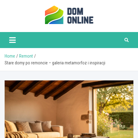
Skip
to
content
www.domonline.pl
Home
Remont
Stare domy po remoncie – galeria metamorfoz i inspiracji