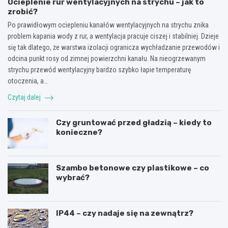
Ocieplenie rur wentylacyjnych na strychu – jak to
zrobić?
Po prawidłowym ociepleniu kanałów wentylacyjnych na strychu znika
problem kapania wody z rur, a wentylacja pracuje ciszej i stabilniej. Dzieje
się tak dlatego, że warstwa izolacji ogranicza wychładzanie przewodów i
odcina punkt rosy od zimnej powierzchni kanału. Na nieogrzewanym
strychu przewód wentylacyjny bardzo szybko łapie temperaturę
otoczenia, a…
Czytaj dalej
Czy gruntować przed gładzią – kiedy to
konieczne?
Szambo betonowe czy plastikowe – co
wybrać?
IP44 – czy nadaje się na zewnątrz?