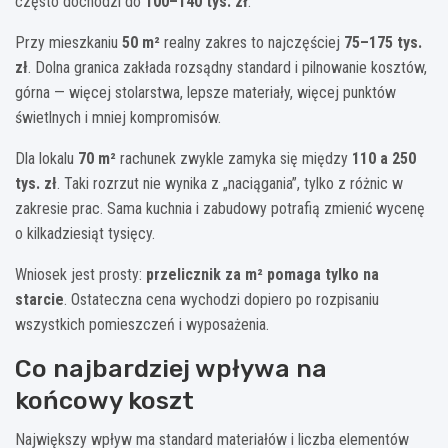
często dochodzi do
100–140 tys. zł
.
Przy mieszkaniu
50 m²
realny zakres to najczęściej
75–175 tys.
zł
. Dolna granica zakłada rozsądny standard i pilnowanie kosztów,
górna — więcej stolarstwa, lepsze materiały, więcej punktów
świetlnych i mniej kompromisów.
Dla lokalu
70 m²
rachunek zwykle zamyka się między
110 a 250
tys. zł
. Taki rozrzut nie wynika z „naciągania”, tylko z różnic w
zakresie prac. Sama kuchnia i zabudowy potrafią zmienić wycenę
o kilkadziesiąt tysięcy.
Wniosek jest prosty:
przelicznik za m² pomaga tylko na
starcie
. Ostateczna cena wychodzi dopiero po rozpisaniu
wszystkich pomieszczeń i wyposażenia.
Co najbardziej wpływa na
końcowy koszt
Największy wpływ ma standard materiałów i liczba elementów