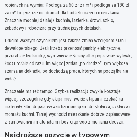
robionych na wymiar. Podłoga za 60 zł za m² i podłoga za 180 zł
za m² to jeszcze nie dramat dla budżetu całego mieszkania.
Znacznie mocniej działają kuchnia, łazienka, drzwi, szkło,
zabudowy i robocizna przy trudniejszych detalach.
Drugim ważnym czynnikiem jest zakres zmian względem stanu
deweloperskiego. Jeśli trzeba przenosić punkty elektryczne,
przerabiać hydraulikę, wyrównywać ściany albo poprawiać wylewki,
koszt rośnie od razu. Im więcej zmian „po drodze”, tym większa
szansa na dokładki, bo dochodzą prace, których na początku nie
widać.
Znaczenie ma też tempo. Szybka realizacja zwykle kosztuje
więcej, szczególnie gdy ekipa musi wejść etapami, czekać na
materiały albo dopasowywać harmonogram do stolarza, szklarza i
montażu kuchni. Taniej wychodzi mieszkanie dobrze zaplanowane,
z zamówionymi materiałami i bez ciągłego zmieniania decyzji.
Najdroższe pozycje w typowym