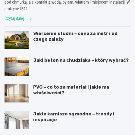
pod chmurką, ale kontakt z wodą, pyłem, wiatrem i miejscem instalacji. W
praktyce IP44…
Czytaj dalej
Wiercenie studni – cena za metr i od
czego zależy
Jaki beton na chudziaka – który wybrać?
PVC – co to za materiał i jakie ma
właściwości?
Jakie karnisze są modne – trendy i
inspiracje
R
L
u
a