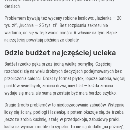
detalach.
Problemem bywają też wyceny robione hasłowo: „łazienka — 20
tys. zł”, „kuchnia — 25 tys. zł”. Bez rozpisania zakresu nie
wiadomo, co się w tej kwocie mieści. A właśnie na tym etapie
najczęściej powstają późniejsze dopłaty.
Gdzie budżet najczęściej ucieka
Budżet rzadko pęka przez jedną wielką pomyłkę. Częściej
rozchodzi się na wielu drobnych decyzjach podejmowanych bez
przeliczenia całości. Droższy format płytek, lepsza bateria, więcej
punktów świetlnych, zmiana drzwi, inny blat — każda zmiana
wydaje się mała, ale suma przestaje być mała bardzo szybko.
Drugie źródło problemów to niedoszacowanie zabudów. Wstępnie
liczy się ściany, podłogi i łazienkę, a potem okazuje się, że trzeba
jeszcze zrobić kuchnię, szafę w przedpokoju, zabudowę pralki,
lustra na wymiar i meble do sypialni. To nie są dodatki „na później”,