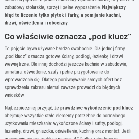
zabudowy stolarskie, sprzęt i pełne wyposażenie.
Największy
błąd to liczenie tylko płytek i farby, a pomijanie kuchni,
drzwi, oświetlenia i robocizny
.
Co właściwie oznacza „pod klucz”
To pojęcie bywa używane bardzo swobodnie. Dla jednej firmy
„pod klucz” oznacza gotowe ściany, podłogi, łazienkę i drzwi
wewnętrzne. Dla innej dochodzi jeszcze kuchnia w zabudowie,
armatura, oświetlenie, szafy i pełne przygotowanie do
wprowadzenia się. Dlatego porównywanie samych ofert bez
sprawdzenia zakresu niemal zawsze prowadzi do błędnych
wniosków.
Najbezpieczniej przyjąć, że
prawdziwe wykończenie pod klucz
obejmuje wszystkie stałe elementy potrzebne do normalnego
użytkowania mieszkania: wykończone ściany i sufity, podłogi,
łazienkę, drzwi, gniazdka, oświetlenie, kuchnię oraz montaż. Jeśli
w wycenie nie ma mebli na wymiar, AGD albo zabudowy w