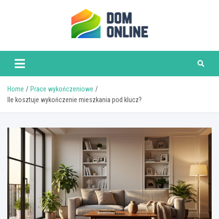
Skip
to
content
www.domonline.pl
Home
Prace wykończeniowe
Ile kosztuje wykończenie mieszkania pod klucz?