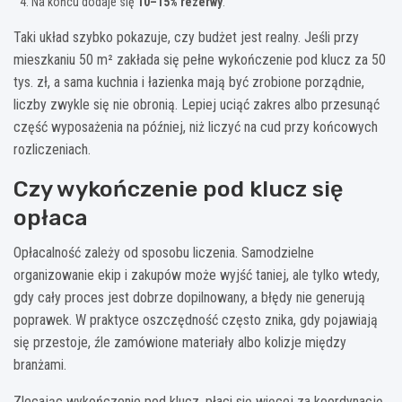
Na końcu dodaje się
10–15% rezerwy
.
Taki układ szybko pokazuje, czy budżet jest realny. Jeśli przy
mieszkaniu 50 m² zakłada się pełne wykończenie pod klucz za 50
tys. zł, a sama kuchnia i łazienka mają być zrobione porządnie,
liczby zwykle się nie obronią. Lepiej uciąć zakres albo przesunąć
część wyposażenia na później, niż liczyć na cud przy końcowych
rozliczeniach.
Czy wykończenie pod klucz się
opłaca
Opłacalność zależy od sposobu liczenia. Samodzielne
organizowanie ekip i zakupów może wyjść taniej, ale tylko wtedy,
gdy cały proces jest dobrze dopilnowany, a błędy nie generują
poprawek. W praktyce oszczędność często znika, gdy pojawiają
się przestoje, źle zamówione materiały albo kolizje między
branżami.
Zlecając wykończenie pod klucz, płaci się więcej za koordynację,