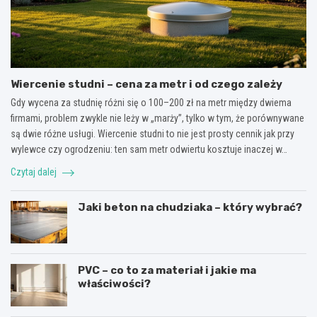
Wiercenie studni – cena za metr i od czego zależy
Gdy wycena za studnię różni się o 100–200 zł na metr między dwiema
firmami, problem zwykle nie leży w „marży”, tylko w tym, że porównywane
są dwie różne usługi. Wiercenie studni to nie jest prosty cennik jak przy
wylewce czy ogrodzeniu: ten sam metr odwiertu kosztuje inaczej w…
Czytaj dalej
Jaki beton na chudziaka – który wybrać?
PVC – co to za materiał i jakie ma
właściwości?