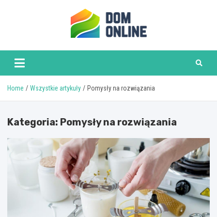
Skip
to
content
www.domonline.pl
Home
Wszystkie artykuły
Pomysły na rozwiązania
Kategoria:
Pomysły na rozwiązania