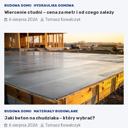
w
BUDOWA DOMU
HYDRAULIKA DOMOWA
n
ę
Wiercenie studni – cena za metr i od czego zależy
t
6 sierpnia 2026
Tomasz Kowalczyk
r
z
n
y
c
h
BUDOWA DOMU
MATERIAŁY BUDOWLANE
Jaki beton na chudziaka – który wybrać?
6 sierpnia 2026
Tomasz Kowalczyk