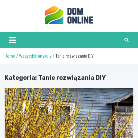
Skip
to
content
www.domonline.pl
Home
Wszystkie artykuły
Tanie rozwiązania DIY
Kategoria:
Tanie rozwiązania DIY