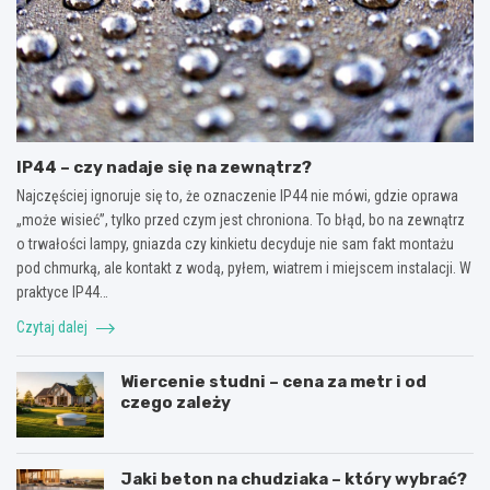
IP44 – czy nadaje się na zewnątrz?
Najczęściej ignoruje się to, że oznaczenie IP44 nie mówi, gdzie oprawa
„może wisieć”, tylko przed czym jest chroniona. To błąd, bo na zewnątrz
o trwałości lampy, gniazda czy kinkietu decyduje nie sam fakt montażu
pod chmurką, ale kontakt z wodą, pyłem, wiatrem i miejscem instalacji. W
praktyce IP44…
Czytaj dalej
Wiercenie studni – cena za metr i od
czego zależy
Jaki beton na chudziaka – który wybrać?