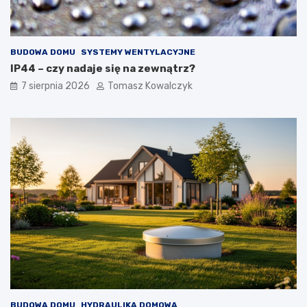
i
w
z
i
e
e
w
BUDOWA DOMU
SYSTEMY WENTYLACYJNE
n
ę
IP44 – czy nadaje się na zewnątrz?
t
7 sierpnia 2026
Tomasz Kowalczyk
r
z
n
y
c
h
BUDOWA DOMU
HYDRAULIKA DOMOWA