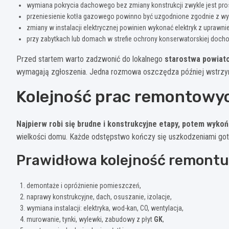
wymiana pokrycia dachowego bez zmiany konstrukcji zwykle jest pro
przeniesienie kotła gazowego powinno być uzgodnione zgodnie z wym
zmiany w instalacji elektrycznej powinien wykonać elektryk z uprawn
przy zabytkach lub domach w strefie ochrony konserwatorskiej doch
Przed startem warto zadzwonić do lokalnego
starostwa powia
wymagają zgłoszenia. Jedna rozmowa oszczędza później wstrzy
Kolejność prac remontowyc
Najpierw robi się brudne i konstrukcyjne etapy, potem wykoń
wielkości domu. Każde odstępstwo kończy się uszkodzeniami go
Prawidłowa kolejność remont
demontaże i opróżnienie pomieszczeń,
naprawy konstrukcyjne, dach, osuszanie, izolacje,
wymiana instalacji: elektryka, wod-kan, CO, wentylacja,
murowanie, tynki, wylewki, zabudowy z płyt
GK
,