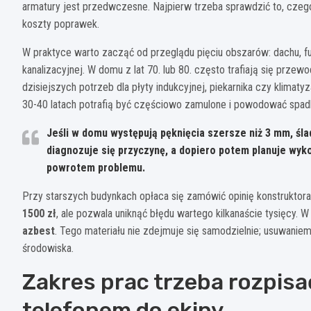
armatury jest przedwczesne. Najpierw trzeba sprawdzić to, czego
koszty poprawek.
W praktyce warto zacząć od przeglądu pięciu obszarów: dachu, fund
kanalizacyjnej. W domu z lat 70. lub 80. często trafiają się przewo
dzisiejszych potrzeb dla płyty indukcyjnej, piekarnika czy klimat
30-40 latach potrafią być częściowo zamulone i powodować spadki
Jeśli w domu występują pęknięcia szersze niż
3 mm
, śl
diagnozuje się przyczynę, a dopiero potem planuje wyk
powrotem problemu.
Przy starszych budynkach opłaca się zamówić opinię konstruktora
1500 zł
, ale pozwala uniknąć błędu wartego kilkanaście tysięcy
azbest
. Tego materiału nie zdejmuje się samodzielnie; usuwanie
środowiska.
Zakres prac trzeba rozpis
telefonem do ekipy