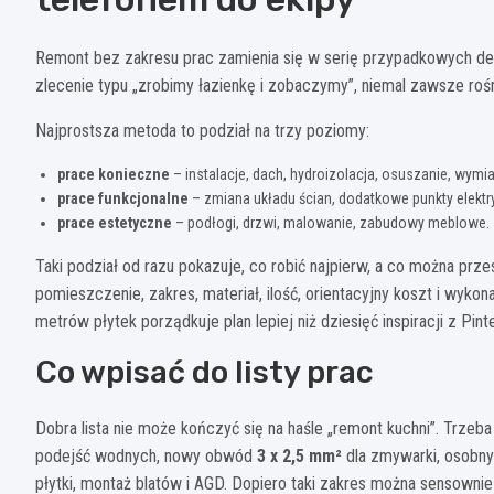
Remont bez zakresu prac zamienia się w serię przypadkowych decyz
zlecenie typu „zrobimy łazienkę i zobaczymy”, niemal zawsze rośn
Najprostsza metoda to podział na trzy poziomy:
prace konieczne
– instalacje, dach, hydroizolacja, osuszanie, wymi
prace funkcjonalne
– zmiana układu ścian, dodatkowe punkty elektr
prace estetyczne
– podłogi, drzwi, malowanie, zabudowy meblowe.
Taki podział od razu pokazuje, co robić najpierw, a co można prz
pomieszczenie, zakres, materiał, ilość, orientacyjny koszt i wyko
metrów płytek porządkuje plan lepiej niż dziesięć inspiracji z Pint
Co wpisać do listy prac
Dobra lista nie może kończyć się na haśle „remont kuchni”. Trzeba
podejść wodnych, nowy obwód
3 x 2,5 mm²
dla zmywarki, osobny 
płytki, montaż blatów i AGD. Dopiero taki zakres można sensownie