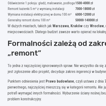
Odświeżenie 1 pokoju: gładź, malowanie, podłoga
1500-4000 zł
Remont łazienki 5 m² z wymianą instalacji
7000-18000 zł
Wymiana instalacji elektrycznej w domu 100 m²
6000-12000 zł
Generalny remont domu 100 m²
50000-140000 zł
W dużych miastach, takich jak
Warszawa
,
Kraków
czy
Wrocław
,
miejscowościach. Dlatego budżet zawsze warto opierać na lokalnyc
Formalności zależą od zakr
„remont”
To jedna z najczęściej ignorowanych spraw. Nie wszystko da się 
jest zgłoszenie albo projekt, decyduje zakres ingerencji w budynek 
Punktem odniesienia jest
Prawo budowlane
, czyli ustawa z dnia
pierwotnego, najczęściej mieszczą się w kategorii remontu. Ale 
potrafi wymagać innych formalności. Wyburzenie ściany nośnej bez
problem konstrukcyjny.