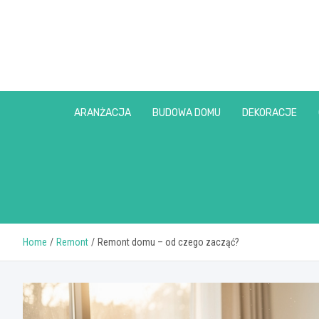
Skip
to
content
ARANŻACJA
BUDOWA DOMU
DEKORACJE
Home
Remont
Remont domu – od czego zacząć?