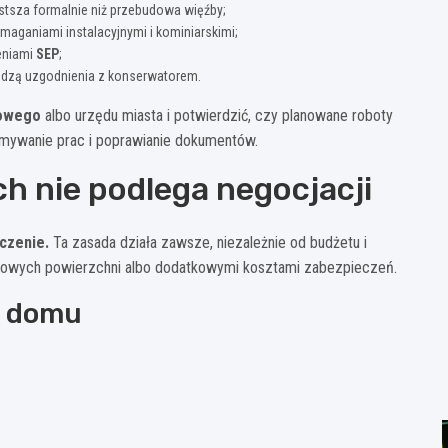
stsza formalnie niż przebudowa więźby;
aganiami instalacyjnymi i kominiarskimi;
ieniami
SEP
;
odzą uzgodnienia z konserwatorem.
towego
albo urzędu miasta i potwierdzić, czy planowane roboty
mywanie prac i poprawianie dokumentów.
h nie podlega negocjacji
czenie.
Ta zasada działa zawsze, niezależnie od budżetu i
towych powierzchni albo dodatkowymi kosztami zabezpieczeń.
u domu