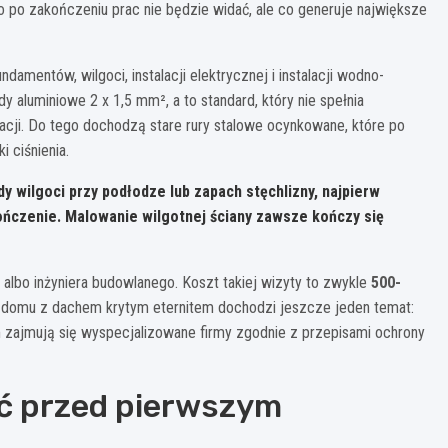
 po zakończeniu prac nie będzie widać, ale co generuje największe
amentów, wilgoci, instalacji elektrycznej i instalacji wodno-
dy aluminiowe 2 x 1,5 mm², a to standard, który nie spełnia
yzacji. Do tego dochodzą stare rury stalowe ocynkowane, które po
 ciśnienia.
ady wilgoci przy podłodze lub zapach stęchlizny, najpierw
ończenie. Malowanie wilgotnej ściany zawsze kończy się
 albo inżyniera budowlanego. Koszt takiej wizyty to zwykle
500-
. W domu z dachem krytym eternitem dochodzi jeszcze jeden temat:
m zajmują się wyspecjalizowane firmy zgodnie z przepisami ochrony
ać przed pierwszym