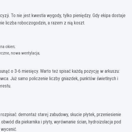
ji. To nie jest kwestia wygody, tylko pieniędzy. Gdy ekipa dostaje
ie liczba roboczogodzin, a razem z nią koszt.
ana okien;
yczne, nowa wentylacja;
esunąć o 3-6 miesięcy. Warto też spisać każdą pozycję w arkuszu:
nawca. Już samo policzenie liczby gniazdek, punktów świetlnych i
erestu.
 rozpisać: demontaż starej zabudowy, skucie płytek, przeniesienie
obwód dla piekarnika i płyty, wyrównanie ścian, hydroizolacja pod
 wycenić.