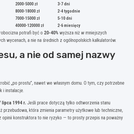
2000-5000 zł
3-7 dni
8000-18000 zł
2-4 tygodnie
7000-15000 zł
5-10 dni
40000-120000 zł
2-6 miesięcy
 robocizna potrafi być o
20-40%
wyższa niż w mniejszych
h wycenach, a nie na średnich z ogólnopolskich kalkulatorów.
esu, a nie od samej nazwy
zrobić „po prostu”, nawet we własnym domu. O tym, czy potrzebne
i instalacje.
7 lipca 1994 r.
Jeśli prace dotyczą tylko odtworzenia stanu
już przebudowa, która zmienia parametry użytkowe lub techniczne,
 opinii konstruktora to nie ryzyko — to prosty przepis na poważny