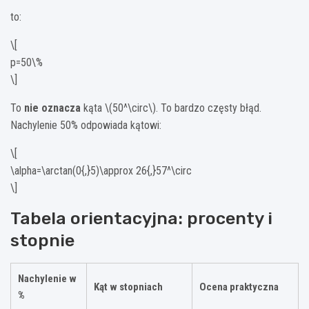
to:
\[
p=50\%
\]
To
nie oznacza
kąta \(50^\circ\). To bardzo częsty błąd.
Nachylenie 50% odpowiada kątowi:
\[
\alpha=\arctan(0{,}5)\approx 26{,}57^\circ
\]
Tabela orientacyjna: procenty i
stopnie
Nachylenie w
Kąt w stopniach
Ocena praktyczna
%