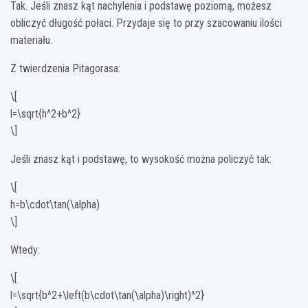
Tak. Jeśli znasz kąt nachylenia i podstawę poziomą, możesz
obliczyć długość połaci. Przydaje się to przy szacowaniu ilości
materiału.
Z twierdzenia Pitagorasa:
\[
l=\sqrt{h^2+b^2}
\]
Jeśli znasz kąt i podstawę, to wysokość można policzyć tak:
\[
h=b\cdot\tan(\alpha)
\]
Wtedy:
\[
l=\sqrt{b^2+\left(b\cdot\tan(\alpha)\right)^2}