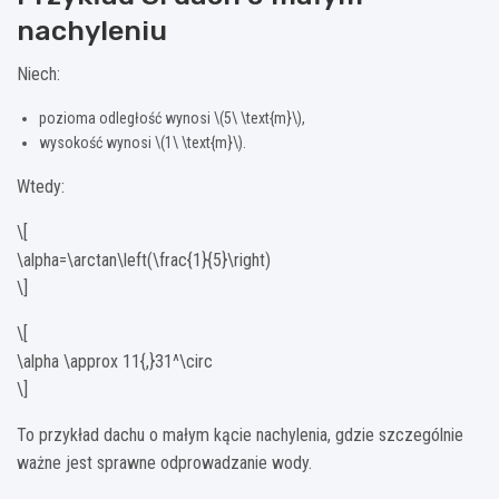
nachyleniu
Niech:
pozioma odległość wynosi \(5\ \text{m}\),
wysokość wynosi \(1\ \text{m}\).
Wtedy:
\[
\alpha=\arctan\left(\frac{1}{5}\right)
\]
\[
\alpha \approx 11{,}31^\circ
\]
To przykład dachu o małym kącie nachylenia, gdzie szczególnie
ważne jest sprawne odprowadzanie wody.