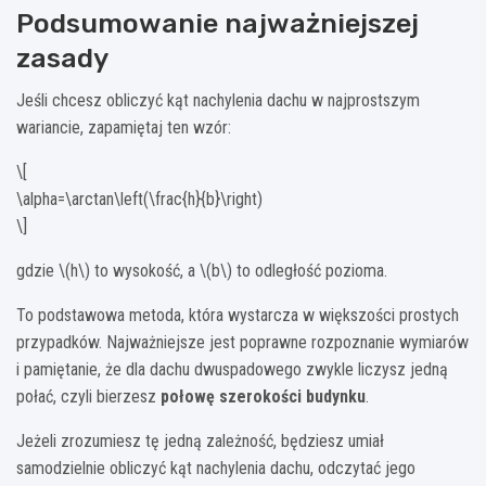
Podsumowanie najważniejszej
zasady
Jeśli chcesz obliczyć kąt nachylenia dachu w najprostszym
wariancie, zapamiętaj ten wzór:
\[
\alpha=\arctan\left(\frac{h}{b}\right)
\]
gdzie \(h\) to wysokość, a \(b\) to odległość pozioma.
To podstawowa metoda, która wystarcza w większości prostych
przypadków. Najważniejsze jest poprawne rozpoznanie wymiarów
i pamiętanie, że dla dachu dwuspadowego zwykle liczysz jedną
połać, czyli bierzesz
połowę szerokości budynku
.
Jeżeli zrozumiesz tę jedną zależność, będziesz umiał
samodzielnie obliczyć kąt nachylenia dachu, odczytać jego