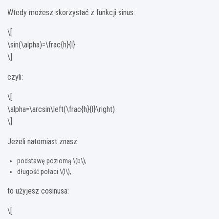
Wtedy możesz skorzystać z funkcji sinus:
\[
\sin(\alpha)=\frac{h}{l}
\]
czyli:
\[
\alpha=\arcsin\left(\frac{h}{l}\right)
\]
Jeżeli natomiast znasz:
podstawę poziomą \(b\),
długość połaci \(l\),
to użyjesz cosinusa:
\[