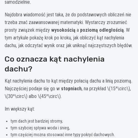
samodzielnie.
Najdobra wiadomość jest taka, że do podstawowych obliczeń nie
trzeba znać zaawansowanej matematyki. Wystarczy zrozumieć
prosty związek między
wysokością
a
poziomą odległością
. W
tym artykule pokażę krok po kroku, jak obliczyć kąt nachylenia
dachu, jak odczytać wynik oraz jak uniknąć najczęstszych błędów.
Co oznacza kąt nachylenia
dachu?
Kąt nachylenia dachu to kąt między połacią dachu a linią poziomą.
Najczęściej podaje się go w
stopniach
, na przykład \(15^\circ\),
\(30^\circ\) albo \(45^\circ\).
Im większy kąt:
tym dach jest bardziej stromy,
tym szybciej spływa woda i śnieg,
tym częściej można stosować inne typy pokryć dachowych.