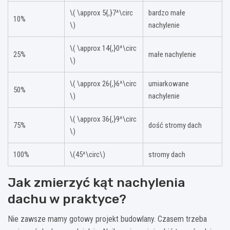
\( \approx 5{,}7^\circ
bardzo małe
10%
\)
nachylenie
\( \approx 14{,}0^\circ
25%
małe nachylenie
\)
\( \approx 26{,}6^\circ
umiarkowane
50%
\)
nachylenie
\( \approx 36{,}9^\circ
75%
dość stromy dach
\)
100%
\(45^\circ\)
stromy dach
Jak zmierzyć kąt nachylenia
dachu w praktyce?
Nie zawsze mamy gotowy projekt budowlany. Czasem trzeba