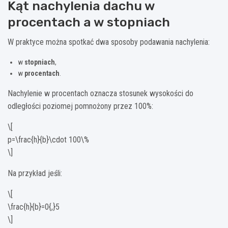
Kąt nachylenia dachu w
procentach a w stopniach
W praktyce można spotkać dwa sposoby podawania nachylenia:
w
stopniach
,
w
procentach
.
Nachylenie w procentach oznacza stosunek wysokości do
odległości poziomej pomnożony przez 100%:
\[
p=\frac{h}{b}\cdot 100\%
\]
Na przykład jeśli:
\[
\frac{h}{b}=0{,}5
\]