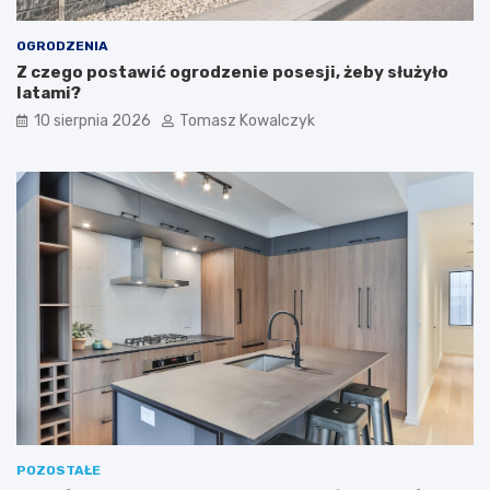
e
e
w
OGRODZENIA
n
ę
Z czego postawić ogrodzenie posesji, żeby służyło
t
latami?
r
10 sierpnia 2026
Tomasz Kowalczyk
z
n
y
c
h
POZOSTAŁE