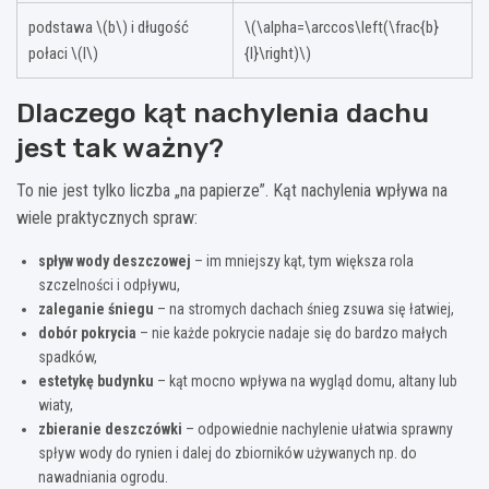
podstawa \(b\) i długość
\(\alpha=\arccos\left(\frac{b}
połaci \(l\)
{l}\right)\)
Dlaczego kąt nachylenia dachu
jest tak ważny?
To nie jest tylko liczba „na papierze”. Kąt nachylenia wpływa na
wiele praktycznych spraw:
spływ wody deszczowej
– im mniejszy kąt, tym większa rola
szczelności i odpływu,
zaleganie śniegu
– na stromych dachach śnieg zsuwa się łatwiej,
dobór pokrycia
– nie każde pokrycie nadaje się do bardzo małych
spadków,
estetykę budynku
– kąt mocno wpływa na wygląd domu, altany lub
wiaty,
zbieranie deszczówki
– odpowiednie nachylenie ułatwia sprawny
spływ wody do rynien i dalej do zbiorników używanych np. do
nawadniania ogrodu.