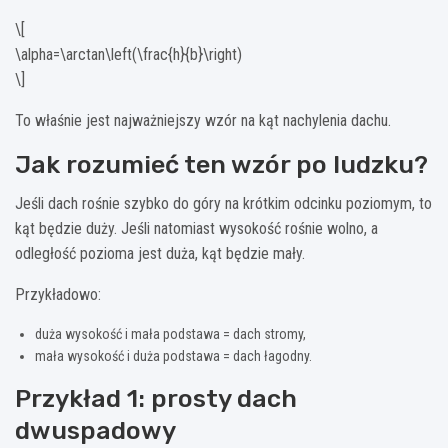
\[
\alpha=\arctan\left(\frac{h}{b}\right)
\]
To właśnie jest najważniejszy wzór na kąt nachylenia dachu.
Jak rozumieć ten wzór po ludzku?
Jeśli dach rośnie szybko do góry na krótkim odcinku poziomym, to
kąt będzie duży. Jeśli natomiast wysokość rośnie wolno, a
odległość pozioma jest duża, kąt będzie mały.
Przykładowo:
duża wysokość i mała podstawa = dach stromy,
mała wysokość i duża podstawa = dach łagodny.
Przykład 1: prosty dach
dwuspadowy