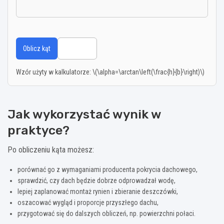
Oblicz kąt
Wyczyść
Wzór użyty w kalkulatorze: \(\alpha=\arctan\left(\frac{h}{b}\right)\)
Jak wykorzystać wynik w
praktyce?
Po obliczeniu kąta możesz:
porównać go z wymaganiami producenta pokrycia dachowego,
sprawdzić, czy dach będzie dobrze odprowadzał wodę,
lepiej zaplanować montaż rynien i zbieranie deszczówki,
oszacować wygląd i proporcje przyszłego dachu,
przygotować się do dalszych obliczeń, np. powierzchni połaci.