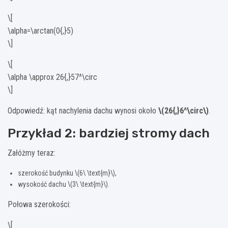
\[
\alpha=\arctan(0{,}5)
\]
\[
\alpha \approx 26{,}57^\circ
\]
Odpowiedź: kąt nachylenia dachu wynosi około
\(26{,}6^\circ\)
.
Przykład 2: bardziej stromy dach
Załóżmy teraz:
szerokość budynku \(6\ \text{m}\),
wysokość dachu \(3\ \text{m}\).
Połowa szerokości:
\[