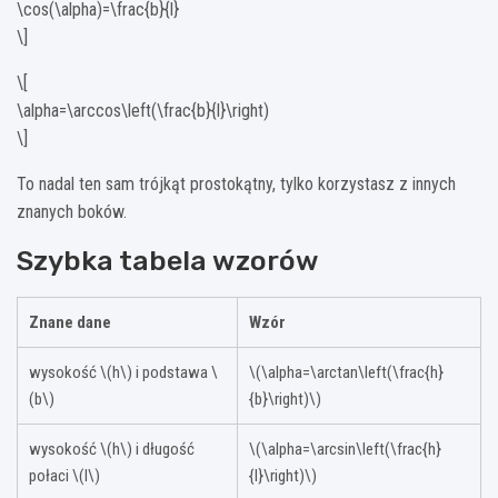
\cos(\alpha)=\frac{b}{l}
\]
\[
\alpha=\arccos\left(\frac{b}{l}\right)
\]
To nadal ten sam trójkąt prostokątny, tylko korzystasz z innych
znanych boków.
Szybka tabela wzorów
Znane dane
Wzór
wysokość \(h\) i podstawa \
\(\alpha=\arctan\left(\frac{h}
(b\)
{b}\right)\)
wysokość \(h\) i długość
\(\alpha=\arcsin\left(\frac{h}
połaci \(l\)
{l}\right)\)