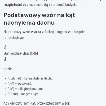
rozpiętości dachu
, a nie całą szerokość budynku.
Podstawowy wzór na kąt
nachylenia dachu
Najprostszy wzór wynika z funkcji tangens w trójkącie
prostokątnym:
\[
\tan(\alpha)=\frac{h}{b}
\]
gdzie:
\(\alpha\) – kąt nachylenia dachu,
\(h\) – wysokość,
\(b\) – odległość pozioma,
\(\tan\) – tangens kąta.
Aby obliczyć sam kąt, przekształcamy wzór: