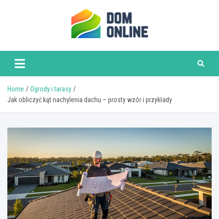
Skip
to
content
www.domonline.pl
Home
Ogrody i tarasy
Jak obliczyć kąt nachylenia dachu – prosty wzór i przykłady