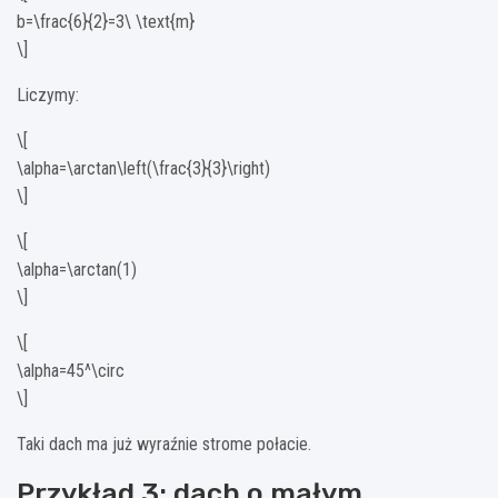
b=\frac{6}{2}=3\ \text{m}
\]
Liczymy:
\[
\alpha=\arctan\left(\frac{3}{3}\right)
\]
\[
\alpha=\arctan(1)
\]
\[
\alpha=45^\circ
\]
Taki dach ma już wyraźnie strome połacie.
Przykład 3: dach o małym