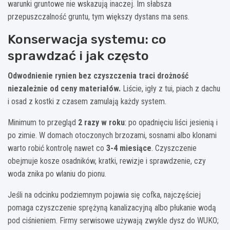
warunki gruntowe nie wskazują inaczej. Im słabsza
przepuszczalność gruntu, tym większy dystans ma sens.
Konserwacja systemu: co
sprawdzać i jak często
Odwodnienie rynien bez czyszczenia traci drożność
niezależnie od ceny materiałów.
Liście, igły z tui, piach z dachu
i osad z kostki z czasem zamulają każdy system.
Minimum to przegląd
2 razy w roku
: po opadnięciu liści jesienią i
po zimie. W domach otoczonych brzozami, sosnami albo klonami
warto robić kontrolę nawet co
3-4 miesiące
. Czyszczenie
obejmuje kosze osadników, kratki, rewizje i sprawdzenie, czy
woda znika po wlaniu do pionu.
Jeśli na odcinku podziemnym pojawia się cofka, najczęściej
pomaga czyszczenie sprężyną kanalizacyjną albo płukanie wodą
pod ciśnieniem. Firmy serwisowe używają zwykle dysz do WUKO;