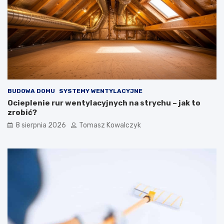
z
a
n
b
y
u
c
d
h
o
i
w
z
i
e
e
w
BUDOWA DOMU
SYSTEMY WENTYLACYJNE
n
ę
Ocieplenie rur wentylacyjnych na strychu – jak to
t
zrobić?
r
8 sierpnia 2026
Tomasz Kowalczyk
z
n
y
c
h