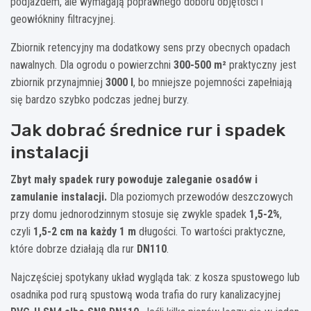
podjazdem, ale wymagają poprawnego doboru objętości i
geowłókniny filtracyjnej.
Zbiornik retencyjny ma dodatkowy sens przy obecnych opadach
nawalnych. Dla ogrodu o powierzchni
300-500 m²
praktyczny jest
zbiornik przynajmniej
3000 l
, bo mniejsze pojemności zapełniają
się bardzo szybko podczas jednej burzy.
Jak dobrać średnice rur i spadek
instalacji
Zbyt mały spadek rury powoduje zaleganie osadów i
zamulanie instalacji.
Dla poziomych przewodów deszczowych
przy domu jednorodzinnym stosuje się zwykle spadek
1,5-2%
,
czyli
1,5-2 cm na każdy 1 m
długości. To wartości praktyczne,
które dobrze działają dla rur
DN110
.
Najczęściej spotykany układ wygląda tak: z kosza spustowego lub
osadnika pod rurą spustową woda trafia do rury kanalizacyjnej