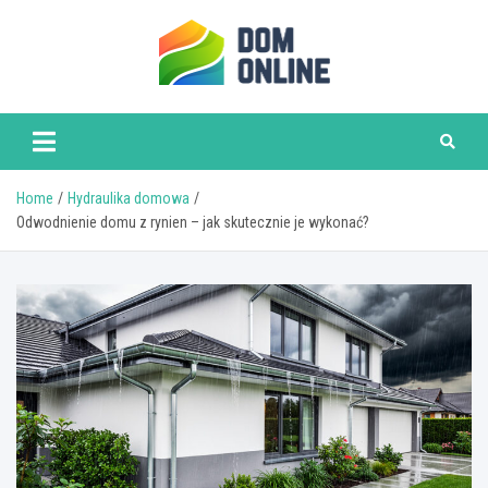
Skip
to
content
www.domonline.pl
Home
Hydraulika domowa
Odwodnienie domu z rynien – jak skutecznie je wykonać?