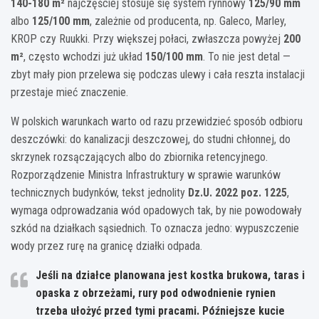
140-180 m²
najczęściej stosuje się system rynnowy
125/90 mm
albo
125/100 mm
, zależnie od producenta, np. Galeco, Marley,
KROP czy Ruukki. Przy większej połaci, zwłaszcza powyżej
200
m²
, często wchodzi już układ
150/100 mm
. To nie jest detal —
zbyt mały pion przelewa się podczas ulewy i cała reszta instalacji
przestaje mieć znaczenie.
W polskich warunkach warto od razu przewidzieć sposób odbioru
deszczówki: do kanalizacji deszczowej, do studni chłonnej, do
skrzynek rozsączających albo do zbiornika retencyjnego.
Rozporządzenie Ministra Infrastruktury w sprawie warunków
technicznych budynków, tekst jednolity
Dz.U. 2022 poz. 1225
,
wymaga odprowadzania wód opadowych tak, by nie powodowały
szkód na działkach sąsiednich. To oznacza jedno: wypuszczenie
wody przez rurę na granicę działki odpada.
Jeśli na działce planowana jest kostka brukowa, taras i
opaska z obrzeżami, rury pod odwodnienie rynien
trzeba ułożyć przed tymi pracami. Późniejsze kucie