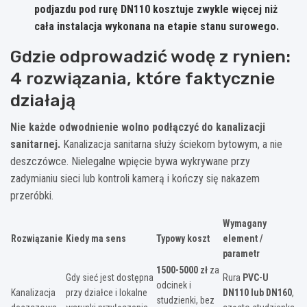
podjazdu pod rurę
DN110
kosztuje zwykle więcej niż
cała instalacja wykonana na etapie stanu surowego.
Gdzie odprowadzić wodę z rynien:
4 rozwiązania, które faktycznie
działają
Nie każde odwodnienie wolno podłączyć do kanalizacji
sanitarnej.
Kanalizacja sanitarna służy ściekom bytowym, a nie
deszczówce. Nielegalne wpięcie bywa wykrywane przy
zadymianiu sieci lub kontroli kamerą i kończy się nakazem
przeróbki.
Wymagany
Rozwiązanie
Kiedy ma sens
Typowy koszt
element /
parametr
1500-5000 zł
za
Gdy sieć jest dostępna
Rura
PVC-U
odcinek i
Kanalizacja
przy działce i lokalne
DN110 lub DN160
,
studzienki, bez