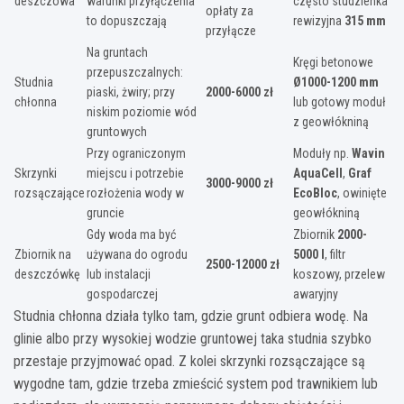
deszczowa
warunki przyłączenia
często studzienka
opłaty za
to dopuszczają
rewizyjna
315 mm
przyłącze
Na gruntach
Kręgi betonowe
przepuszczalnych:
Studnia
Ø1000-1200 mm
piaski, żwiry; przy
2000-6000 zł
chłonna
lub gotowy moduł
niskim poziomie wód
z geowłókniną
gruntowych
Przy ograniczonym
Moduły np.
Wavin
Skrzynki
miejscu i potrzebie
AquaCell
,
Graf
3000-9000 zł
rozsączające
rozłożenia wody w
EcoBloc
, owinięte
gruncie
geowłókniną
Gdy woda ma być
Zbiornik
2000-
Zbiornik na
używana do ogrodu
5000 l
, filtr
2500-12000 zł
deszczówkę
lub instalacji
koszowy, przelew
gospodarczej
awaryjny
Studnia chłonna działa tylko tam, gdzie grunt odbiera wodę. Na
glinie albo przy wysokiej wodzie gruntowej taka studnia szybko
przestaje przyjmować opad. Z kolei skrzynki rozsączające są
wygodne tam, gdzie trzeba zmieścić system pod trawnikiem lub