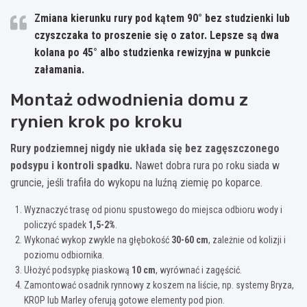
Zmiana kierunku rury pod kątem
90°
bez studzienki lub
czyszczaka to proszenie się o zator. Lepsze są dwa
kolana po
45°
albo studzienka rewizyjna w punkcie
załamania.
Montaż odwodnienia domu z
rynien krok po kroku
Rury podziemnej nigdy nie układa się bez zagęszczonego
podsypu i kontroli spadku.
Nawet dobra rura po roku siada w
gruncie, jeśli trafiła do wykopu na luźną ziemię po koparce.
Wyznaczyć trasę od pionu spustowego do miejsca odbioru wody i
policzyć spadek
1,5-2%
.
Wykonać wykop zwykle na głębokość
30-60 cm
, zależnie od kolizji i
poziomu odbiornika.
Ułożyć podsypkę piaskową
10 cm
, wyrównać i zagęścić.
Zamontować osadnik rynnowy z koszem na liście, np. systemy Bryza,
KROP lub Marley oferują gotowe elementy pod pion.