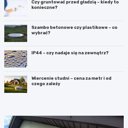
Czy gruntować przed gładzią – kiedy to
konieczne?
Szambo betonowe czy plastikowe – co
wybrać?
IP44 – czy nadaje się na zewnątrz?
Wiercenie studni – cena za metr i od
czego zależy
R
L
u
a
s
t
z
a
t
r
o
k
w
a