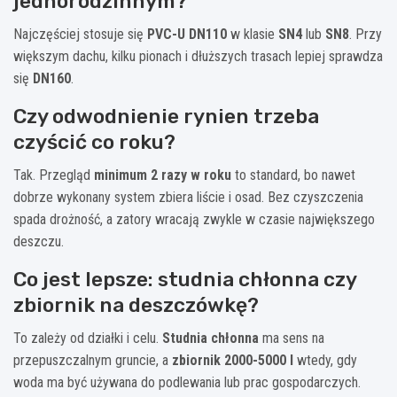
jednorodzinnym?
Najczęściej stosuje się
PVC-U DN110
w klasie
SN4
lub
SN8
. Przy
większym dachu, kilku pionach i dłuższych trasach lepiej sprawdza
się
DN160
.
Czy odwodnienie rynien trzeba
czyścić co roku?
Tak. Przegląd
minimum 2 razy w roku
to standard, bo nawet
dobrze wykonany system zbiera liście i osad. Bez czyszczenia
spada drożność, a zatory wracają zwykle w czasie największego
deszczu.
Co jest lepsze: studnia chłonna czy
zbiornik na deszczówkę?
To zależy od działki i celu.
Studnia chłonna
ma sens na
przepuszczalnym gruncie, a
zbiornik 2000-5000 l
wtedy, gdy
woda ma być używana do podlewania lub prac gospodarczych.