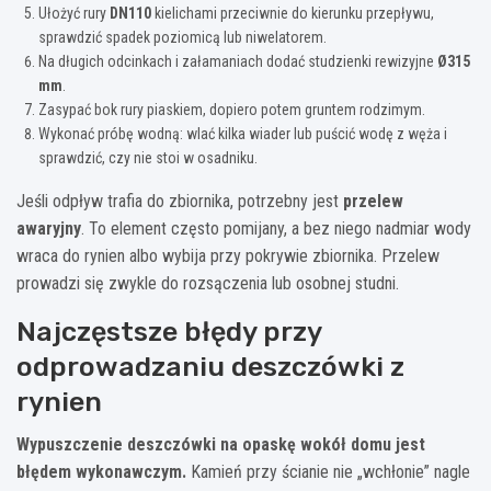
Ułożyć rury
DN110
kielichami przeciwnie do kierunku przepływu,
sprawdzić spadek poziomicą lub niwelatorem.
Na długich odcinkach i załamaniach dodać studzienki rewizyjne
Ø315
mm
.
Zasypać bok rury piaskiem, dopiero potem gruntem rodzimym.
Wykonać próbę wodną: wlać kilka wiader lub puścić wodę z węża i
sprawdzić, czy nie stoi w osadniku.
Jeśli odpływ trafia do zbiornika, potrzebny jest
przelew
awaryjny
. To element często pomijany, a bez niego nadmiar wody
wraca do rynien albo wybija przy pokrywie zbiornika. Przelew
prowadzi się zwykle do rozsączenia lub osobnej studni.
Najczęstsze błędy przy
odprowadzaniu deszczówki z
rynien
Wypuszczenie deszczówki na opaskę wokół domu jest
błędem wykonawczym.
Kamień przy ścianie nie „wchłonie” nagle