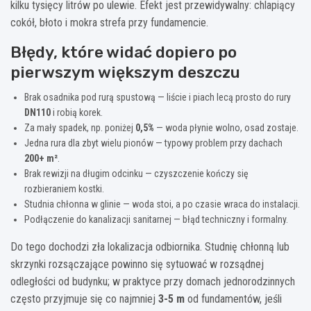
kilku tysięcy litrów po ulewie. Efekt jest przewidywalny: chlapiący
cokół, błoto i mokra strefa przy fundamencie.
Błędy, które widać dopiero po
pierwszym większym deszczu
Brak osadnika pod rurą spustową — liście i piach lecą prosto do rury
DN110
i robią korek.
Za mały spadek, np. poniżej
0,5%
— woda płynie wolno, osad zostaje.
Jedna rura dla zbyt wielu pionów — typowy problem przy dachach
200+ m²
.
Brak rewizji na długim odcinku — czyszczenie kończy się
rozbieraniem kostki.
Studnia chłonna w glinie — woda stoi, a po czasie wraca do instalacji.
Podłączenie do kanalizacji sanitarnej — błąd techniczny i formalny.
Do tego dochodzi zła lokalizacja odbiornika. Studnię chłonną lub
skrzynki rozsączające powinno się sytuować w rozsądnej
odległości od budynku; w praktyce przy domach jednorodzinnych
często przyjmuje się co najmniej
3-5 m
od fundamentów, jeśli