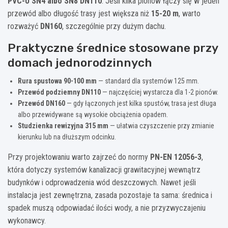
PVC-U SN4 albo SN8 DN110
. Jeśli kilka pionów łączy się w jeden
przewód albo długość trasy jest większa niż
15-20 m
, warto
rozważyć
DN160
, szczególnie przy dużym dachu.
Praktyczne średnice stosowane przy
domach jednorodzinnych
Rura spustowa 90-100 mm
— standard dla systemów 125 mm.
Przewód podziemny DN110
— najczęściej wystarcza dla 1-2 pionów.
Przewód DN160
— gdy łączonych jest kilka spustów, trasa jest długa
albo przewidywane są wysokie obciążenia opadem.
Studzienka rewizyjna 315 mm
— ułatwia czyszczenie przy zmianie
kierunku lub na dłuższym odcinku.
Przy projektowaniu warto zajrzeć do normy
PN-EN 12056-3
,
która dotyczy systemów kanalizacji grawitacyjnej wewnątrz
budynków i odprowadzenia wód deszczowych. Nawet jeśli
instalacja jest zewnętrzna, zasada pozostaje ta sama: średnica i
spadek muszą odpowiadać ilości wody, a nie przyzwyczajeniu
wykonawcy.