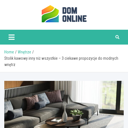
Skip
to
content
www.domonline.pl
Home
Wnętrze
Stolik kawowy inny niż wszystkie – 3 ciekawe propozycje do modnych
wnętrz