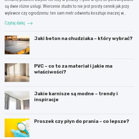
są dwie różne usługi. Wiercenie studni to nie jest prosty cennik jak przy
wylewce czy ogrodzeniu: ten sam metr odwiertu kosztuje inaczej w…
Czytaj dalej
Jaki beton na chudziaka – który wybrać?
PVC – co to za materiał i jakie ma
właściwości?
Jakie karnisze są modne – trendy i
inspiracje
Proszek czy płyn do prania – co lepsze?
R
L