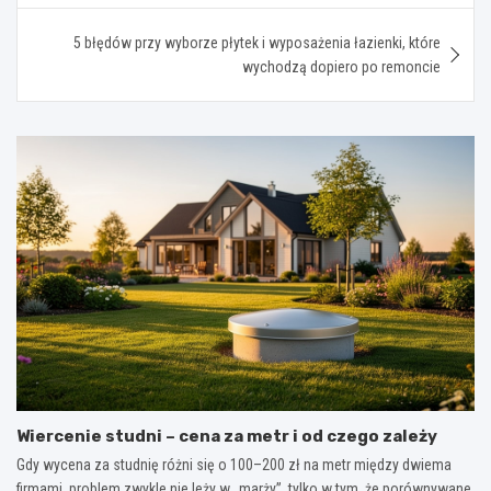
5 błędów przy wyborze płytek i wyposażenia łazienki, które
wychodzą dopiero po remoncie
Wiercenie studni – cena za metr i od czego zależy
Gdy wycena za studnię różni się o 100–200 zł na metr między dwiema
firmami, problem zwykle nie leży w „marży”, tylko w tym, że porównywane