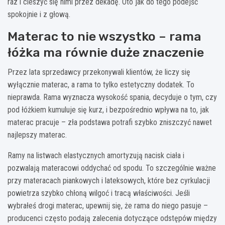
raz i cieszyć się nimi przez dekadę. Oto jak do tego podejść
spokojnie i z głową.
Materac to nie wszystko – rama
łóżka ma równie duże znaczenie
Przez lata sprzedawcy przekonywali klientów, że liczy się
wyłącznie materac, a rama to tylko estetyczny dodatek. To
nieprawda. Rama wyznacza wysokość spania, decyduje o tym, czy
pod łóżkiem kumuluje się kurz, i bezpośrednio wpływa na to, jak
materac pracuje – zła podstawa potrafi szybko zniszczyć nawet
najlepszy materac.
Ramy na listwach elastycznych amortyzują nacisk ciała i
pozwalają materacowi oddychać od spodu. To szczególnie ważne
przy materacach piankowych i lateksowych, które bez cyrkulacji
powietrza szybko chłoną wilgoć i tracą właściwości. Jeśli
wybrałeś drogi materac, upewnij się, że rama do niego pasuje –
producenci często podają zalecenia dotyczące odstępów między