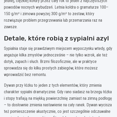
jednej, ciężkiej kołdry przez cały rok to jeden z najczęstszych
powodów nocnych wybudzeń. Letnia kołdra o gramaturze 100–
150 g/m² i zimowa powyżej 300 g/m² to zestaw, który
rozwiązuje problem przegrzewania lub przemarzania raz na
zawsze.
Detale, które robią z sypialni azyl
Sypialnia staje się prawdziwym miejscem wypoczynku wtedy, gdy
angażuje kilka zmysłów jednocześnie – nie tylko wzrok, ale też
dotyk, zapach i słuch. Brzmi filozoficznie, ale w praktyce
sprowadza się do kilku prostych zabiegów, które możesz
wprowadzić bez remontu.
Dywan przy łóżku to jeden z tych elementów, który zmienia
charakter sypialni dramatycznie. Gdy rano siadasz na brzegu łóżka
i stopy trafiają na miękką powierzchnię zamiast na zimną podłogę
– to dosłownie zmienia nastawienie na cały ranek. Dywan wycisza
też pomieszczenie akustycznie, co jest szczególnie odczuwalne