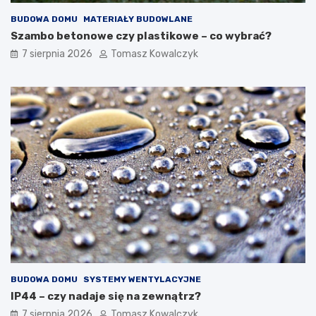
w
BUDOWA DOMU
MATERIAŁY BUDOWLANE
n
ę
Szambo betonowe czy plastikowe – co wybrać?
t
7 sierpnia 2026
Tomasz Kowalczyk
r
z
n
y
c
h
BUDOWA DOMU
SYSTEMY WENTYLACYJNE
IP44 – czy nadaje się na zewnątrz?
7 sierpnia 2026
Tomasz Kowalczyk