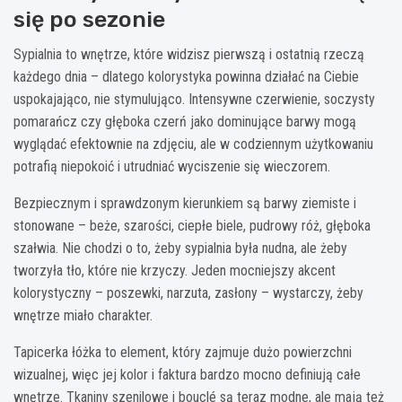
się po sezonie
Sypialnia to wnętrze, które widzisz pierwszą i ostatnią rzeczą
każdego dnia – dlatego kolorystyka powinna działać na Ciebie
uspokajająco, nie stymulująco. Intensywne czerwienie, soczysty
pomarańcz czy głęboka czerń jako dominujące barwy mogą
wyglądać efektownie na zdjęciu, ale w codziennym użytkowaniu
potrafią niepokoić i utrudniać wyciszenie się wieczorem.
Bezpiecznym i sprawdzonym kierunkiem są barwy ziemiste i
stonowane – beże, szarości, ciepłe biele, pudrowy róż, głęboka
szałwia. Nie chodzi o to, żeby sypialnia była nudna, ale żeby
tworzyła tło, które nie krzyczy. Jeden mocniejszy akcent
kolorystyczny – poszewki, narzuta, zasłony – wystarczy, żeby
wnętrze miało charakter.
Tapicerka łóżka to element, który zajmuje dużo powierzchni
wizualnej, więc jej kolor i faktura bardzo mocno definiują całe
wnętrze. Tkaniny szenilowe i bouclé są teraz modne, ale mają też