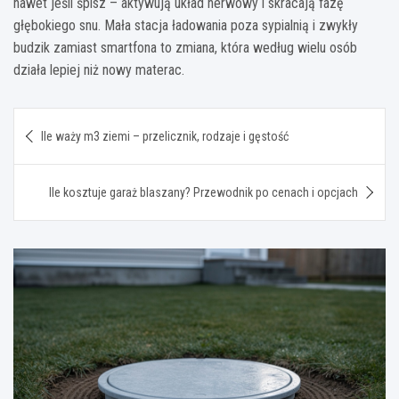
nawet jeśli śpisz – aktywują układ nerwowy i skracają fazę
głębokiego snu. Mała stacja ładowania poza sypialnią i zwykły
budzik zamiast smartfona to zmiana, która według wielu osób
działa lepiej niż nowy materac.
Nawigacja
Ile waży m3 ziemi – przelicznik, rodzaje i gęstość
wpisu
Ile kosztuje garaż blaszany? Przewodnik po cenach i opcjach