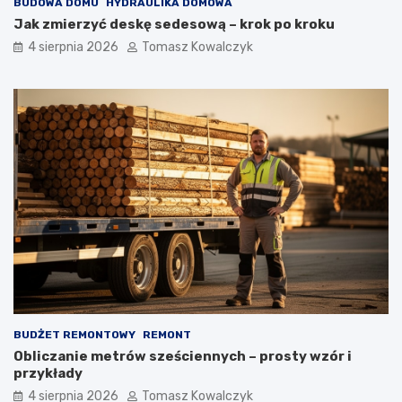
BUDOWA DOMU
HYDRAULIKA DOMOWA
Jak zmierzyć deskę sedesową – krok po kroku
4 sierpnia 2026
Tomasz Kowalczyk
BUDŻET REMONTOWY
REMONT
Obliczanie metrów sześciennych – prosty wzór i
przykłady
4 sierpnia 2026
Tomasz Kowalczyk