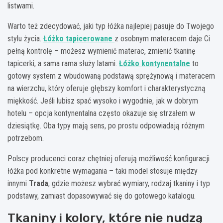
listwami.
Warto też zdecydować, jaki typ łóżka najlepiej pasuje do Twojego
stylu życia.
Łóżko tapicerowane
z osobnym materacem daje Ci
pełną kontrolę – możesz wymienić materac, zmienić tkaninę
tapicerki, a sama rama służy latami.
Łóżko kontynentalne
to
gotowy system z wbudowaną podstawą sprężynową i materacem
na wierzchu, który oferuje głębszy komfort i charakterystyczną
miękkość. Jeśli lubisz spać wysoko i wygodnie, jak w dobrym
hotelu – opcja kontynentalna często okazuje się strzałem w
dziesiątkę. Oba typy mają sens, po prostu odpowiadają różnym
potrzebom.
Polscy producenci coraz chętniej oferują możliwość konfiguracji
łóżka pod konkretne wymagania – taki model stosuje między
innymi
Trada
, gdzie możesz wybrać wymiary, rodzaj tkaniny i typ
podstawy, zamiast dopasowywać się do gotowego katalogu.
Tkaniny i kolory, które nie nudzą