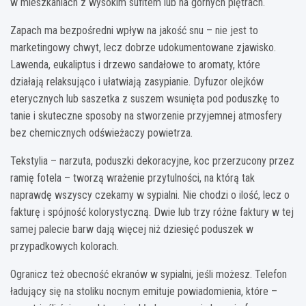
w mieszkaniach z wysokim sufitem lub na górnych piętrach.
Zapach ma bezpośredni wpływ na jakość snu – nie jest to
marketingowy chwyt, lecz dobrze udokumentowane zjawisko.
Lawenda, eukaliptus i drzewo sandałowe to aromaty, które
działają relaksująco i ułatwiają zasypianie. Dyfuzor olejków
eterycznych lub saszetka z suszem wsunięta pod poduszkę to
tanie i skuteczne sposoby na stworzenie przyjemnej atmosfery
bez chemicznych odświeżaczy powietrza.
Tekstylia – narzuta, poduszki dekoracyjne, koc przerzucony przez
ramię fotela – tworzą wrażenie przytulności, na którą tak
naprawdę wszyscy czekamy w sypialni. Nie chodzi o ilość, lecz o
fakturę i spójność kolorystyczną. Dwie lub trzy różne faktury w tej
samej palecie barw dają więcej niż dziesięć poduszek w
przypadkowych kolorach.
Ogranicz też obecność ekranów w sypialni, jeśli możesz. Telefon
ładujący się na stoliku nocnym emituje powiadomienia, które –