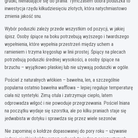
grudki, nienadające się do prania. Tymczasem dobra poduszka to
inwestycja rzędu kilkudziesięciu złotych, która natychmiastowo
zmienia jakość snu.
Wybór poduszki zależy przede wszystkim od pozycji, w jakiej
śpisz. Osoby śpiące na boku potrzebują wyższego i twardszego
wypełnienia, które wypełnia przestrzeń między uchem a
ramieniem i trzyma kręgosłup w linii prostej. Śpiący na plecach
potrzebują poduszki średniej wysokości, a osoby śpiące na
brzuchu – wyjątkowo płaskiej lub nie używają poduszki w ogóle.
Pościel z naturalnych włókien – bawełna, len, a szczególnie
popularna ostatnio bawełna wafflowa – lepiej reguluje temperaturę
ciała niż syntetyki. Zimą otula i zatrzymuje ciepło, latem
odprowadza wilgoć i nie powoduje przegrzewania. Pościel lniana
na początku wydaje się szorstka, ale po kilku praniach staje się
jedwabista w dotyku i sprawdza się przez wiele sezonów.
Nie zapominaj o kołdrze dopasowanej do pory roku – używanie