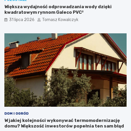
Większa wydajność odprowadzania wody dzięki
kwadratowym rynnom Galeco PVC²
31 lipca 2026
Tomasz Kowalczyk
DOM I OGRÓD
W jakiej kolejności wykonywać termomodernizację
domu? Większość inwestorów popełnia ten sam błąd