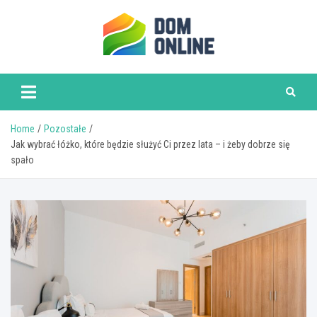
Skip
to
content
www.domonline.pl
Home
Pozostałe
Jak wybrać łóżko, które będzie służyć Ci przez lata – i żeby dobrze się
spało