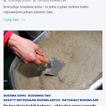
13 lutego 2026
Tomasz Kowalczyk
Ile kosztuje ocieplenie domu – to jedno z pytań, na które trudno
odpowiedzieć jednym zdaniem. Dwa…
Czytaj dalej
BUDOWA DOMU
BUDOWNICTWO
KOSZTY MATERIAŁÓW BUDOWLANYCH
MATERIAŁY BUDOWLANE
Ile kosztuje kubik betonu – aktualne ceny i porady