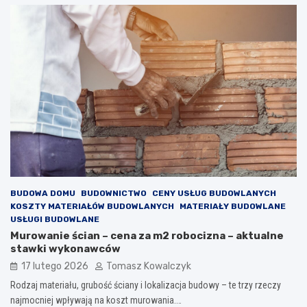
BUDOWA DOMU
BUDOWNICTWO
CENY USŁUG BUDOWLANYCH
KOSZTY MATERIAŁÓW BUDOWLANYCH
MATERIAŁY BUDOWLANE
USŁUGI BUDOWLANE
Murowanie ścian – cena za m2 robocizna – aktualne
stawki wykonawców
17 lutego 2026
Tomasz Kowalczyk
Rodzaj materiału, grubość ściany i lokalizacja budowy – te trzy rzeczy
najmocniej wpływają na koszt murowania.…