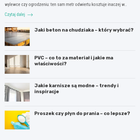
wylewce czy ogrodzeniu: ten sam metr odwiertu kosztuje inaczej w…
Czytaj dalej
Jaki beton na chudziaka – który wybrać?
PVC – co to za materiał i jakie ma
właściwości?
Jakie karnisze są modne – trendy i
inspiracje
Proszek czy płyn do prania – co lepsze?
R
L
u
a