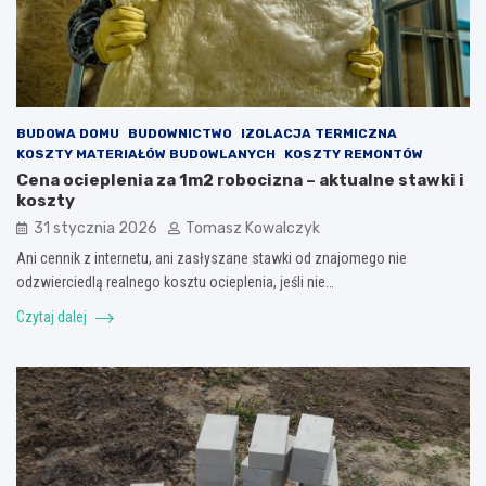
BUDOWA DOMU
BUDOWNICTWO
IZOLACJA TERMICZNA
KOSZTY MATERIAŁÓW BUDOWLANYCH
KOSZTY REMONTÓW
Cena ocieplenia za 1m2 robocizna – aktualne stawki i
koszty
31 stycznia 2026
Tomasz Kowalczyk
Ani cennik z internetu, ani zasłyszane stawki od znajomego nie
odzwierciedlą realnego kosztu ocieplenia, jeśli nie…
Czytaj dalej