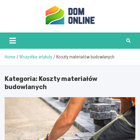
Skip
to
content
www.domonline.pl
Home
Wszystkie artykuły
Koszty materiałów budowlanych
Kategoria:
Koszty materiałów
budowlanych