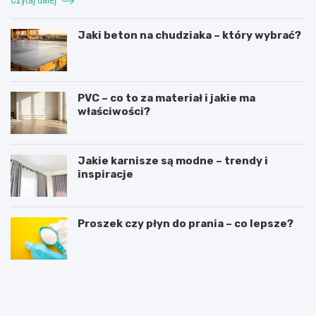
Czytaj dalej
Jaki beton na chudziaka – który wybrać?
PVC – co to za materiał i jakie ma
właściwości?
Jakie karnisze są modne – trendy i
inspiracje
Proszek czy płyn do prania – co lepsze?
R
L
u
a
s
t
z
a
t
r