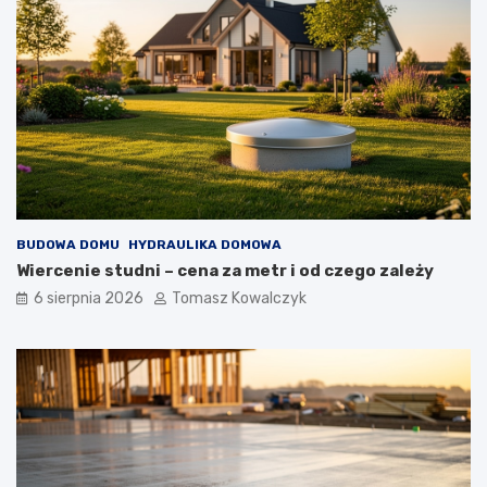
ę
e
t
t
r
n
z
a
n
b
y
u
c
d
h
o
i
w
z
i
e
e
w
BUDOWA DOMU
HYDRAULIKA DOMOWA
n
ę
Wiercenie studni – cena za metr i od czego zależy
t
6 sierpnia 2026
Tomasz Kowalczyk
r
z
n
y
c
h