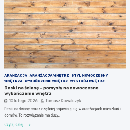
ARANŻACJA
ARANŻACJA WNĘTRZ
STYL NOWOCZESNY
WNĘTRZA
WYKOŃCZENIE WNĘTRZ
WYSTRÓJ WNĘTRZ
Deski na ścianę – pomysły na nowoczesne
wykończenie wnętrz
10 lutego 2026
Tomasz Kowalczyk
Deski na ścianę coraz częściej pojawiają się w aranżacjach mieszkań i
domów. To rozwiązanie ma duży…
Czytaj dalej