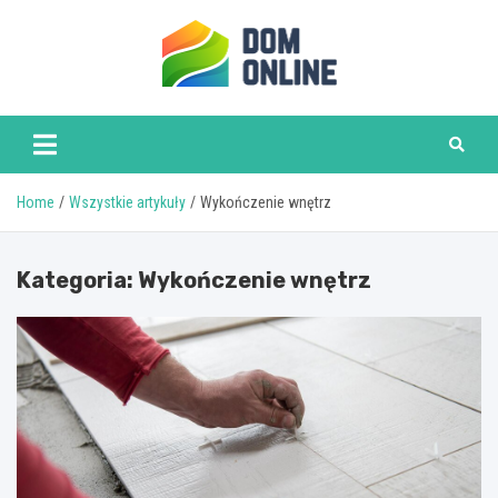
Skip
to
content
www.domonline.pl
Home
Wszystkie artykuły
Wykończenie wnętrz
Kategoria:
Wykończenie wnętrz