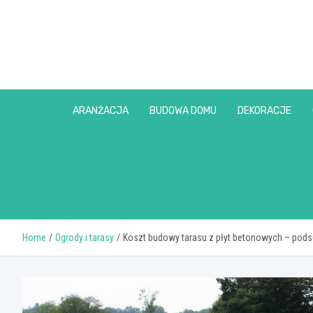
Skip
to
content
ARANŻACJA
BUDOWA DOMU
DEKORACJE
Home
Ogrody i tarasy
Koszt budowy tarasu z płyt betonowych – pod