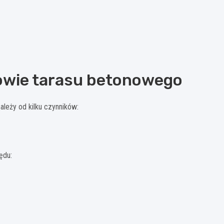
owie tarasu betonowego
leży od kilku czynników:
ędu: