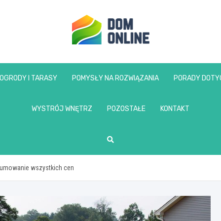
www.domonline.pl
OGRODY I TARASY
POMYSŁY NA ROZWIĄZANIA
PORADY DOTY
WYSTRÓJ WNĘTRZ
POZOSTAŁE
KONTAKT
sumowanie wszystkich cen