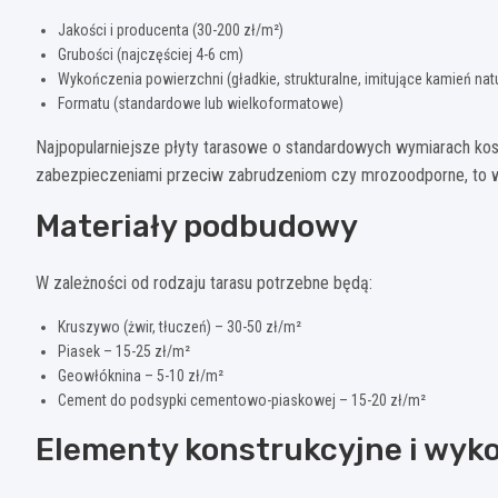
Jakości i producenta (30-200 zł/m²)
Grubości (najczęściej 4-6 cm)
Wykończenia powierzchni (gładkie, strukturalne, imitujące kamień nat
Formatu (standardowe lub wielkoformatowe)
Najpopularniejsze płyty tarasowe o standardowych wymiarach kos
zabezpieczeniami przeciw zabrudzeniom czy mrozoodporne, to w
Materiały podbudowy
W zależności od rodzaju tarasu potrzebne będą:
Kruszywo (żwir, tłuczeń) – 30-50 zł/m²
Piasek – 15-25 zł/m²
Geowłóknina – 5-10 zł/m²
Cement do podsypki cementowo-piaskowej – 15-20 zł/m²
Elementy konstrukcyjne i wyk