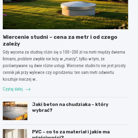
Wiercenie studni – cena za metr i od czego
zależy
Gdy wycena za studnię różni się o 100–200 zł na metr między dwiema
firmami, problem zwykle nie leży w „marży”, tylko w tym, że
porównywane są dwie różne usługi. Wiercenie studni to nie jest prosty
cennik jak przy wylewce czy ogrodzeniu: ten sam metr odwiertu
kosztuje inaczej w…
Czytaj dalej
Jaki beton na chudziaka – który
wybrać?
PVC – co to za materiał i jakie ma
właściwości?