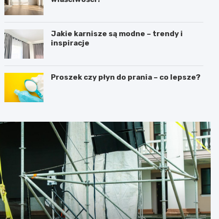
Jakie karnisze są modne – trendy i
inspiracje
Proszek czy płyn do prania – co lepsze?