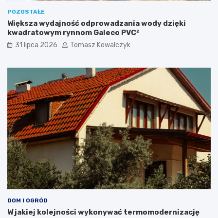
POZOSTAŁE
Większa wydajność odprowadzania wody dzięki
kwadratowym rynnom Galeco PVC²
31 lipca 2026
Tomasz Kowalczyk
DOM I OGRÓD
W jakiej kolejności wykonywać termomodernizację