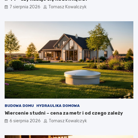
t
7 sierpnia 2026
Tomasz Kowalczyk
r
z
n
y
c
h
BUDOWA DOMU
HYDRAULIKA DOMOWA
Wiercenie studni – cena za metr i od czego zależy
6 sierpnia 2026
Tomasz Kowalczyk