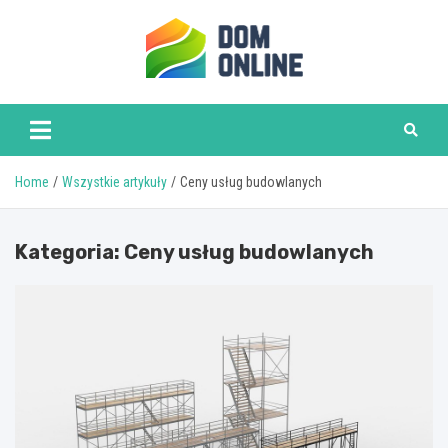
Skip
to
content
www.domonline.pl
Home
Wszystkie artykuły
Ceny usług budowlanych
Kategoria:
Ceny usług budowlanych