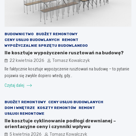
BUDOWNICTWO
BUDŻET REMONTOWY
CENY USŁUG BUDOWLANYCH
REMONT
WYPOŻYCZALNIE SPRZĘTU BUDOWLANEGO
Ile kosztuje wypożyczenie rusztowań na budowę?
22 kwietnia 2026
Tomasz Kowalczyk
Ile faktycznie kosztuje wypożyczenie rusztowań na budowę – to pytanie
pojawia się zwykle dopiero wtedy, gdy…
Czytaj dalej
BUDŻET REMONTOWY
CENY USŁUG BUDOWLANYCH
DOM I WNĘTRZE
KOSZTY REMONTÓW
REMONT
USŁUGI REMONTOWE
Ile kosztuje cyklinowanie podłogi drewnianej –
orientacyjne ceny i czynniki wpływu
5 kwietnia 2026
Tomasz Kowalczyk