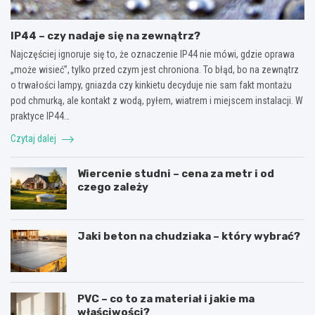
IP44 – czy nadaje się na zewnątrz?
Najczęściej ignoruje się to, że oznaczenie IP44 nie mówi, gdzie oprawa
„może wisieć”, tylko przed czym jest chroniona. To błąd, bo na zewnątrz
o trwałości lampy, gniazda czy kinkietu decyduje nie sam fakt montażu
pod chmurką, ale kontakt z wodą, pyłem, wiatrem i miejscem instalacji. W
praktyce IP44…
Czytaj dalej
Wiercenie studni – cena za metr i od
czego zależy
Jaki beton na chudziaka – który wybrać?
PVC – co to za materiał i jakie ma
właściwości?