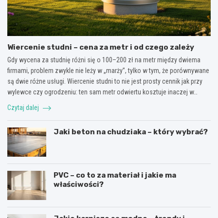
Wiercenie studni – cena za metr i od czego zależy
Gdy wycena za studnię różni się o 100–200 zł na metr między dwiema
firmami, problem zwykle nie leży w „marży”, tylko w tym, że porównywane
są dwie różne usługi. Wiercenie studni to nie jest prosty cennik jak przy
wylewce czy ogrodzeniu: ten sam metr odwiertu kosztuje inaczej w…
Czytaj dalej
Jaki beton na chudziaka – który wybrać?
PVC – co to za materiał i jakie ma
właściwości?