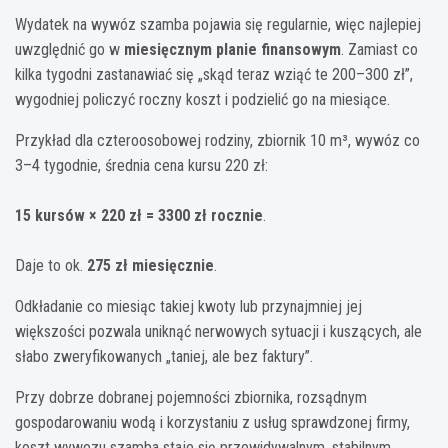
Wydatek na wywóz szamba pojawia się regularnie, więc najlepiej
uwzględnić go w
miesięcznym planie finansowym
. Zamiast co
kilka tygodni zastanawiać się „skąd teraz wziąć te 200–300 zł”,
wygodniej policzyć roczny koszt i podzielić go na miesiące.
Przykład dla czteroosobowej rodziny, zbiornik 10 m³, wywóz co
3–4 tygodnie, średnia cena kursu 220 zł:
15 kursów × 220 zł = 3300 zł rocznie
.
Daje to ok.
275 zł miesięcznie
.
Odkładanie co miesiąc takiej kwoty lub przynajmniej jej
większości pozwala uniknąć nerwowych sytuacji i kuszących, ale
słabo zweryfikowanych „taniej, ale bez faktury”.
Przy dobrze dobranej pojemności zbiornika, rozsądnym
gospodarowaniu wodą i korzystaniu z usług sprawdzonej firmy,
koszt wywozu szamba staje się przewidywalnym, stabilnym