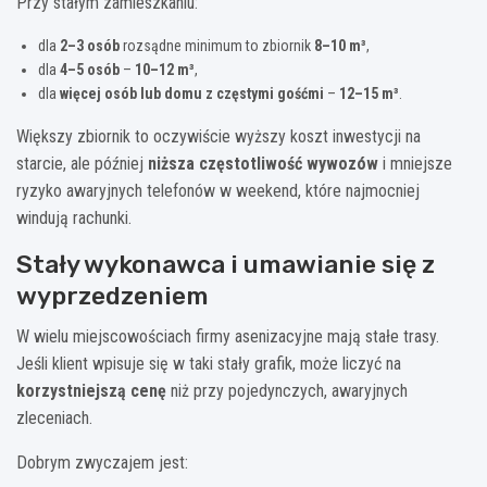
Przy stałym zamieszkaniu:
dla
2–3 osób
rozsądne minimum to zbiornik
8–10 m³
,
dla
4–5 osób
–
10–12 m³
,
dla
więcej osób lub domu z częstymi gośćmi
–
12–15 m³
.
Większy zbiornik to oczywiście wyższy koszt inwestycji na
starcie, ale później
niższa częstotliwość wywozów
i mniejsze
ryzyko awaryjnych telefonów w weekend, które najmocniej
windują rachunki.
Stały wykonawca i umawianie się z
wyprzedzeniem
W wielu miejscowościach firmy asenizacyjne mają stałe trasy.
Jeśli klient wpisuje się w taki stały grafik, może liczyć na
korzystniejszą cenę
niż przy pojedynczych, awaryjnych
zleceniach.
Dobrym zwyczajem jest: