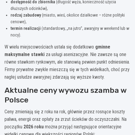
dostępność do zbiornika
(długość węża, konieczność użycia
dłuższych odcinków),
rodzaj zabudowy
(miasto, wieś, okolice działkowe – różne polityki
cenowe),
termin realizacji
(standardowy, „na jutro”, awaryjny w weekend lub w
nocy).
W wielu miejscowościach ustala się dodatkowo
gminne
maksymalne stawki
za usługi asenizacyjne. Nie zawsze są one
równe stawkom rynkowym, ale stanowią pewien punkt odniesienia.
Firmy prywatne zwykle mieszczą się w tych widełkach, choć przy
nagłej usłudze awaryjnej zdarzają się wyższe kwoty.
Aktualne ceny wywozu szamba w
Polsce
Ceny zmieniają się z roku na rok, głównie przez rosnące koszty
paliwa, energii oraz opłaty za zrzut ścieków do oczyszczalni. Na
początku
2026 roku
można przyjąć następujące orientacyjne
widełki cenowe dla większości regionów Polski: