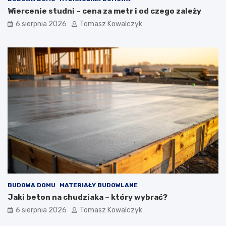
n
ę
Wiercenie studni – cena za metr i od czego zależy
t
6 sierpnia 2026
Tomasz Kowalczyk
r
z
n
y
c
h
BUDOWA DOMU
MATERIAŁY BUDOWLANE
Jaki beton na chudziaka – który wybrać?
6 sierpnia 2026
Tomasz Kowalczyk