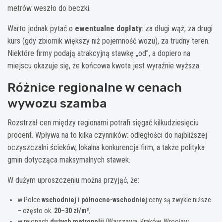
metrów weszło do beczki.
Warto jednak pytać o
ewentualne dopłaty
: za długi wąż, za drugi
kurs (gdy zbiornik większy niż pojemność wozu), za trudny teren.
Niektóre firmy podają atrakcyjną stawkę „od”, a dopiero na
miejscu okazuje się, że końcowa kwota jest wyraźnie wyższa.
Różnice regionalne w cenach
wywozu szamba
Rozstrzał cen między regionami potrafi sięgać kilkudziesięciu
procent. Wpływa na to kilka czynników: odległości do najbliższej
oczyszczalni ścieków, lokalna konkurencja firm, a także polityka
gmin dotycząca maksymalnych stawek.
W dużym uproszczeniu można przyjąć, że:
w Polce
wschodniej i północno-wschodniej
ceny są zwykle niższe
– często ok.
20–30 zł/m³
,
w rejonach
dużych metropolii
(Warszawa, Kraków, Wrocław,