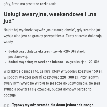
góry, firma ma prostsze rozliczenia.
Usługi awaryjne, weekendowe i „na
już”
Najdrożej wychodzi wywóz „na ostatnią chwilę”, gdy szambo już
wybija albo jest na granicy przepełnienia. Firmy słusznie doliczają
wtedy:
dodatkową opłatę za ekspres
– zwykle
+20–50%
stawki
podstawowej,
dodatkową opłatę za weekend lub noc
– często kolejne
+20–50%
.
W praktyce oznacza to, że kurs, który w tygodniu kosztuje
150 zł
,
w sobotni wieczór potrafi kosztować
220–300 zł
. Przy jednym
awaryjnym wywozie w roku to jeszcze do udźwignięcia, ale jeśli
sytuacja powtarza się częściej, budżet domowy bardzo to
odczuje.
Typowy wywóz szamba dla domu jednorodzinnego