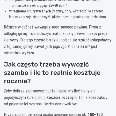
Trójmiasto) stawki sięgają
35–50 zł/m³
,
w
regionach turystycznych
(Mazury, góry, wybrzeże) w sezonie
letnim zdarzają się podwyżki (duży popyt, ograniczona liczba firm).
Różnice widać też wewnątrz tego samego powiatu. Firma z
odległej gminy musi doliczyć realne koszty paliwa i czasu pracy
kierowcy. Dlatego często bardziej opłaca się szukać usługodawcy
z tej samej gminy, nawet jeśli jego „goła” cena za m³ jest
minimalnie wyższa.
Jak często trzeba wywozić
szambo i ile to realnie kosztuje
rocznie?
Żeby dobrze zaplanować budżet, lepiej myśleć nie tyle o
pojedynczym kursie, co o
koszcie rocznym
. Ten z kolei zależy
od pojemności szamba i liczby domowników.
Przyjmuje się, że jedna osoba generuje średnio ok.
100–150