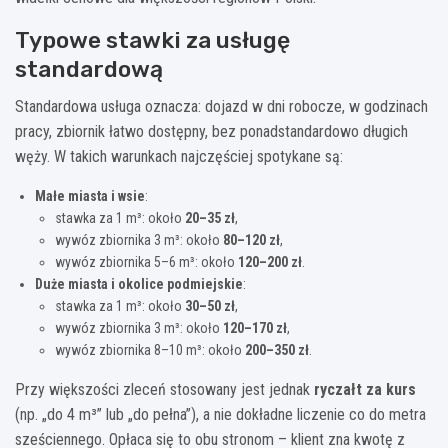
Typowe stawki za usługę
standardową
Standardowa usługa oznacza: dojazd w dni robocze, w godzinach
pracy, zbiornik łatwo dostępny, bez ponadstandardowo długich
węży. W takich warunkach najczęściej spotykane są:
Małe miasta i wsie
:
stawka za 1 m³: około
20–35 zł
,
wywóz zbiornika 3 m³: około
80–120 zł
,
wywóz zbiornika 5–6 m³: około
120–200 zł
.
Duże miasta i okolice podmiejskie
:
stawka za 1 m³: około
30–50 zł
,
wywóz zbiornika 3 m³: około
120–170 zł
,
wywóz zbiornika 8–10 m³: około
200–350 zł
.
Przy większości zleceń stosowany jest jednak
ryczałt za kurs
(np. „do 4 m³” lub „do pełna”), a nie dokładne liczenie co do metra
sześciennego. Opłaca się to obu stronom – klient zna kwotę z