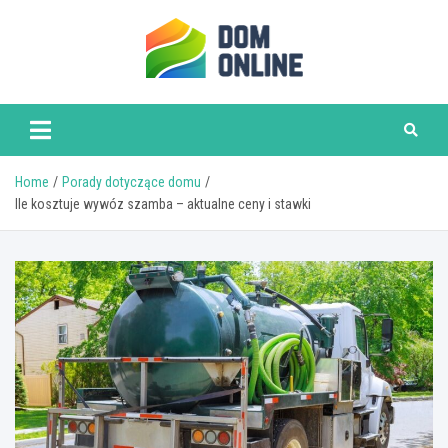
Skip
to
content
www.domonline.pl
Home
Porady dotyczące domu
Ile kosztuje wywóz szamba – aktualne ceny i stawki