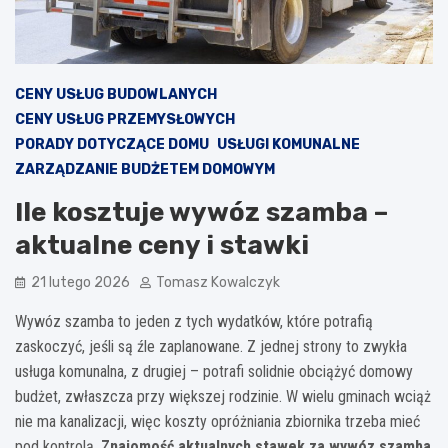
CENY USŁUG BUDOWLANYCH
CENY USŁUG PRZEMYSŁOWYCH
PORADY DOTYCZĄCE DOMU
USŁUGI KOMUNALNE
ZARZĄDZANIE BUDŻETEM DOMOWYM
Ile kosztuje wywóz szamba –
aktualne ceny i stawki
21 lutego 2026
Tomasz Kowalczyk
Wywóz szamba to jeden z tych wydatków, które potrafią
zaskoczyć, jeśli są źle zaplanowane. Z jednej strony to zwykła
usługa komunalna, z drugiej – potrafi solidnie obciążyć domowy
budżet, zwłaszcza przy większej rodzinie. W wielu gminach wciąż
nie ma kanalizacji, więc koszty opróżniania zbiornika trzeba mieć
pod kontrolą.
Znajomość aktualnych stawek za wywóz szamba