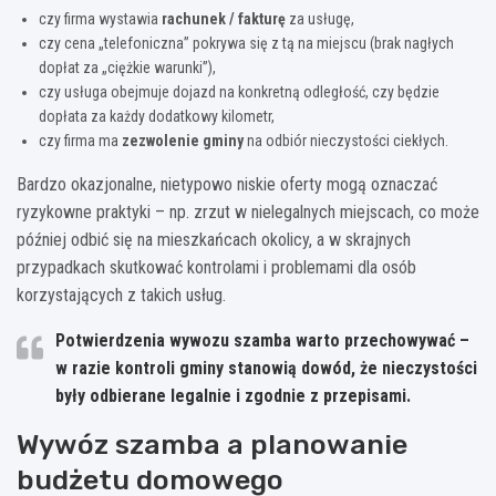
czy firma wystawia
rachunek / fakturę
za usługę,
czy cena „telefoniczna” pokrywa się z tą na miejscu (brak nagłych
dopłat za „ciężkie warunki”),
czy usługa obejmuje dojazd na konkretną odległość, czy będzie
dopłata za każdy dodatkowy kilometr,
czy firma ma
zezwolenie gminy
na odbiór nieczystości ciekłych.
Bardzo okazjonalne, nietypowo niskie oferty mogą oznaczać
ryzykowne praktyki – np. zrzut w nielegalnych miejscach, co może
później odbić się na mieszkańcach okolicy, a w skrajnych
przypadkach skutkować kontrolami i problemami dla osób
korzystających z takich usług.
Potwierdzenia wywozu szamba warto przechowywać –
w razie kontroli gminy stanowią dowód, że nieczystości
były odbierane legalnie i zgodnie z przepisami.
Wywóz szamba a planowanie
budżetu domowego