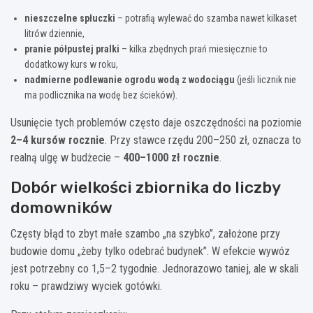
nieszczelne spłuczki
– potrafią wylewać do szamba nawet kilkaset
litrów dziennie,
pranie półpustej pralki
– kilka zbędnych prań miesięcznie to
dodatkowy kurs w roku,
nadmierne podlewanie ogrodu wodą z wodociągu
(jeśli licznik nie
ma podlicznika na wodę bez ścieków).
Usunięcie tych problemów często daje oszczędności na poziomie
2–4 kursów rocznie
. Przy stawce rzędu 200–250 zł, oznacza to
realną ulgę w budżecie –
400–1000 zł rocznie
.
Dobór wielkości zbiornika do liczby
domowników
Częsty błąd to zbyt małe szambo „na szybko”, założone przy
budowie domu „żeby tylko odebrać budynek”. W efekcie wywóz
jest potrzebny co 1,5–2 tygodnie. Jednorazowo taniej, ale w skali
roku – prawdziwy wyciek gotówki.