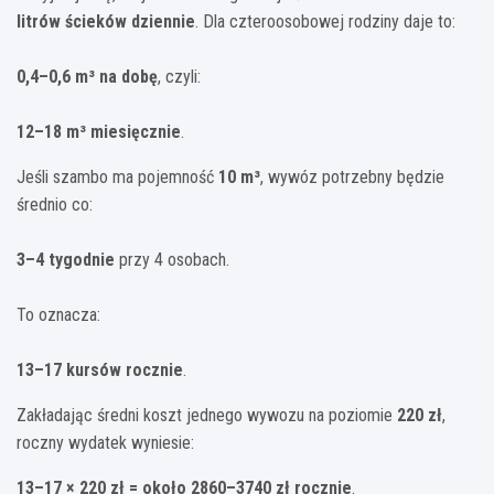
litrów ścieków dziennie
. Dla czteroosobowej rodziny daje to:
0,4–0,6 m³ na dobę
, czyli:
12–18 m³ miesięcznie
.
Jeśli szambo ma pojemność
10 m³
, wywóz potrzebny będzie
średnio co:
3–4 tygodnie
przy 4 osobach.
To oznacza:
13–17 kursów rocznie
.
Zakładając średni koszt jednego wywozu na poziomie
220 zł
,
roczny wydatek wyniesie:
13–17 × 220 zł = około 2860–3740 zł rocznie
.