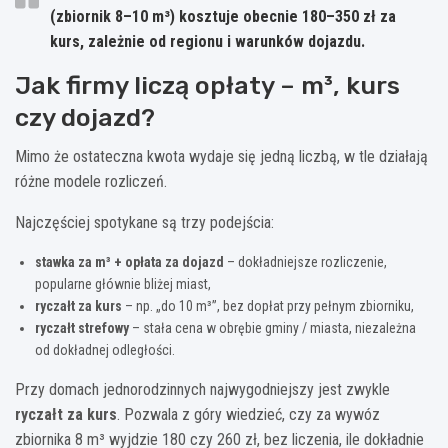
(zbiornik 8–10 m³) kosztuje obecnie
180–350 zł za
kurs
, zależnie od regionu i warunków dojazdu.
Jak firmy liczą opłaty – m³, kurs
czy dojazd?
Mimo że ostateczna kwota wydaje się jedną liczbą, w tle działają
różne modele rozliczeń.
Najczęściej spotykane są trzy podejścia:
stawka za m³ + opłata za dojazd
– dokładniejsze rozliczenie,
popularne głównie bliżej miast,
ryczałt za kurs
– np. „do 10 m³”, bez dopłat przy pełnym zbiorniku,
ryczałt strefowy
– stała cena w obrębie gminy / miasta, niezależna
od dokładnej odległości.
Przy domach jednorodzinnych najwygodniejszy jest zwykle
ryczałt za kurs
. Pozwala z góry wiedzieć, czy za wywóz
zbiornika 8 m³ wyjdzie 180 czy 260 zł, bez liczenia, ile dokładnie