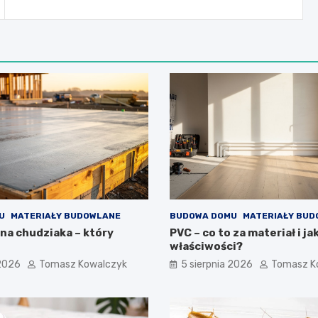
U
MATERIAŁY BUDOWLANE
BUDOWA DOMU
MATERIAŁY BU
na chudziaka – który
PVC – co to za materiał i ja
właściwości?
 2026
Tomasz Kowalczyk
5 sierpnia 2026
Tomasz K