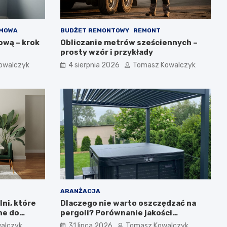
OMOWA
BUDŻET REMONTOWY
REMONT
ową – krok
Obliczanie metrów sześciennych –
prosty wzór i przykłady
owalczyk
4 sierpnia 2026
Tomasz Kowalczyk
ARANŻACJA
lni, które
Dlaczego nie warto oszczędzać na
ne do
pergoli? Porównanie jakości
PergoNova z produktami z marketu
alczyk
31 lipca 2026
Tomasz Kowalczyk