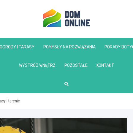
www.domonline.pl
OGRODY I TARASY
POMYSŁY NA ROZWIĄZANIA
PORADY DOTY
WYSTRÓJ WNĘTRZ
POZOSTAŁE
KONTAKT
cy i terenie