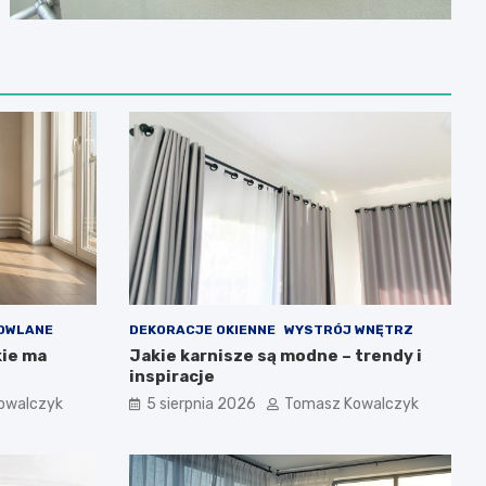
DOWLANE
DEKORACJE OKIENNE
WYSTRÓJ WNĘTRZ
kie ma
Jakie karnisze są modne – trendy i
inspiracje
owalczyk
5 sierpnia 2026
Tomasz Kowalczyk