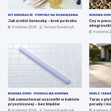
DIY DEKORACJE
POMYSŁY NA ROZWIĄZANIA
BUDOWA DOM
Jak zrobić świeczkę – krok po kroku
Czy w piecu
ekogroszk
4 sierpnia 2026
Tomasz Kowalczyk
4 sierpnia
BUDOWA DOMU
HYDRAULIKA DOMOWA
MEBLE TARA
Jak zamontować uszczelki w kabinie
Taras z pł
prysznicowej – bez błędów
porady i in
4 sierpnia 2026
Tomasz Kowalczyk
4 sierpnia