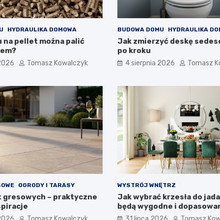
U
HYDRAULIKA DOMOWA
BUDOWA DOMU
HYDRAULIKA D
 na pellet można palić
Jak zmierzyć deskę sedes
iem?
po kroku
 2026
Tomasz Kowalczyk
4 sierpnia 2026
Tomasz K
SOWE
OGRODY I TARASY
WYSTRÓJ WNĘTRZ
yt gresowych – praktyczne
Jak wybrać krzesła do jada
spiracje
będą wygodne i dopasowa
wnętrza?
 2026
Tomasz Kowalczyk
31 lipca 2026
Tomasz Kow