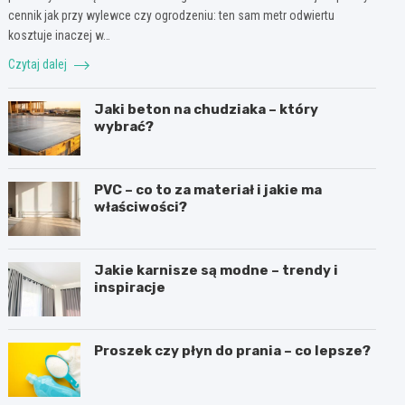
cennik jak przy wylewce czy ogrodzeniu: ten sam metr odwiertu
kosztuje inaczej w…
Czytaj dalej
Jaki beton na chudziaka – który
wybrać?
PVC – co to za materiał i jakie ma
właściwości?
Jakie karnisze są modne – trendy i
inspiracje
Proszek czy płyn do prania – co lepsze?