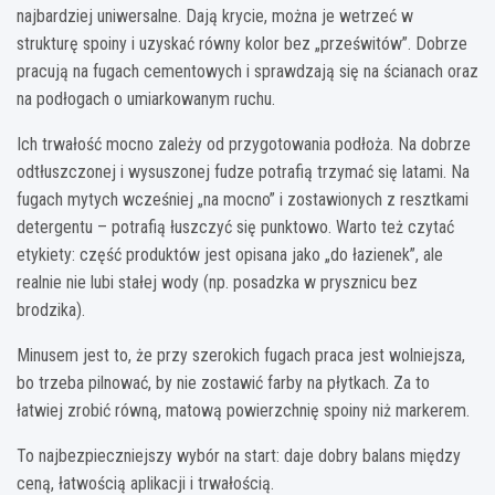
najbardziej uniwersalne. Dają krycie, można je wetrzeć w
strukturę spoiny i uzyskać równy kolor bez „prześwitów”. Dobrze
pracują na fugach cementowych i sprawdzają się na ścianach oraz
na podłogach o umiarkowanym ruchu.
Ich trwałość mocno zależy od przygotowania podłoża. Na dobrze
odtłuszczonej i wysuszonej fudze potrafią trzymać się latami. Na
fugach mytych wcześniej „na mocno” i zostawionych z resztkami
detergentu – potrafią łuszczyć się punktowo. Warto też czytać
etykiety: część produktów jest opisana jako „do łazienek”, ale
realnie nie lubi stałej wody (np. posadzka w prysznicu bez
brodzika).
Minusem jest to, że przy szerokich fugach praca jest wolniejsza,
bo trzeba pilnować, by nie zostawić farby na płytkach. Za to
łatwiej zrobić równą, matową powierzchnię spoiny niż markerem.
To najbezpieczniejszy wybór na start: daje dobry balans między
ceną, łatwością aplikacji i trwałością.