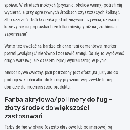
spoiwa. W strefach mokrych (prysznic, okolice wanny) potrafi się
wycierać, a przy agresywnych środkach czyszczących żółknąć
albo szarzeć. Jeśli łazienka jest intensywnie używana, częściej
kończy się na poprawkach co kilka miesięcy niż na „zrobione i
zapomniane”.
Warto też uważać na bardzo chłonne fugi cementowe: marker
potrafi „wsiąknąć” nierówno i zostawić smugi. Da się to wyrównać
drugą warstwą, ale czasem lepiej wybrać farbę w płynie.
Marker bywa świetny, jeśli potrzebny jest efekt „na już”, ale do
podłogi w kuchni albo do kabiny prysznicowej zwykle lepiej
dopłacić do mocniejszego produktu.
Farba akrylowa/polimery do fug –
złoty środek do większości
zastosowań
Farby do fug w płynie (często akrylowe lub polimerowe) są