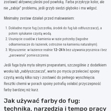
zostawić aktywnej pleśni pod powłoką. Farba przykryje kolor, ale
nie „zabije” problemu, jeśli grzyb siedzi głęboko i ma wilgoć.
Minimalny zestaw działań przed malowaniem:
Dokładne mycie fug (szczotka, środek do fug lub odtłuszczacz), a
potem spłukanie czystą wodą.
Usunięcie osadów z kamienia w razie potrzeby (łagodne
odkamieniacze do łazienek; ostrożnie na kamieniu naturalnym).
Wysuszenie: w łazience realnie
12–24 h
bez używania prysznica i bez
„parowania” pomieszczenia.
Jeśli fuga była myta silnymi preparatami, szczególnie z dodatkiem
wosku lub „nabłyszczacza”, warto po myciu przelecieć spoiny
czystą wodą kilka razy i zostawić do pełnego wyschnięcia.
Resztki chemii w porach spoiny potrafią osłabić przyczepność
farby bardziej niż kurz.
Jak używać farby do fug:
technika, narzędzia i tempo pracy