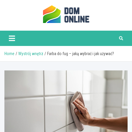
Skip
to
content
www.domonline.pl
Home
Wystrój wnętrz
Farba do fug – jaką wybrać i jak używać?