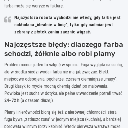
farba może się wgryźć w fakturę.
Najczystsza robota wychodzi nie wtedy, gdy farba jest
nakładana „idealnie w linię”, tylko gdy nadmiar jest
zebrany z płytek zanim zacznie wiązać.
Najczęstsze błędy: dlaczego farba
schodzi, żółknie albo robi plamy
Problem numer jeden to wilgoć w spoinie. Fuga wygląda na suchą,
ale w środku siedzi woda i farba nie ma jak związać. Efekt:
miejscowe odspojenia, pęcherze, czasem ciemniejsze „mapy”.
Drugi klasyk to mycie mocną chemią dzień po malowaniu.
Powłoka jest sucha w dotyku, ale pełne utwardzenie potrafi trwać
24–72 h
(a czasem dłużej).
Plamy i nierówności biorą się też z nierównej chłonności: stara
fuga bywa „zatłuszczona” w jednym miejscu (kuchnia), a bardziej
porowata w innym (przy kabinie). Wtedy pierwsza warstwa może