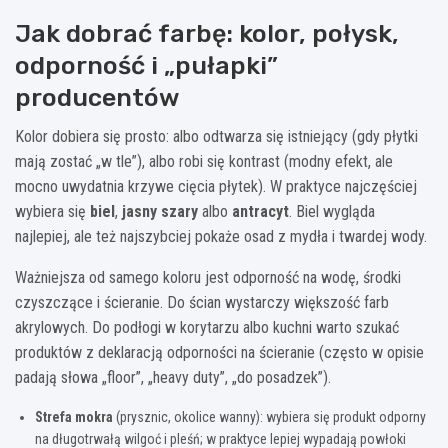
Jak dobrać farbę: kolor, połysk,
odporność i „pułapki”
producentów
Kolor dobiera się prosto: albo odtwarza się istniejący (gdy płytki
mają zostać „w tle”), albo robi się kontrast (modny efekt, ale
mocno uwydatnia krzywe cięcia płytek). W praktyce najczęściej
wybiera się
biel
,
jasny szary
albo
antracyt
. Biel wygląda
najlepiej, ale też najszybciej pokaże osad z mydła i twardej wody.
Ważniejsza od samego koloru jest odporność na wodę, środki
czyszczące i ścieranie. Do ścian wystarczy większość farb
akrylowych. Do podłogi w korytarzu albo kuchni warto szukać
produktów z deklaracją odporności na ścieranie (często w opisie
padają słowa „floor”, „heavy duty”, „do posadzek”).
Strefa mokra
(prysznic, okolice wanny): wybiera się produkt odporny
na długotrwałą wilgoć i pleśń; w praktyce lepiej wypadają powłoki