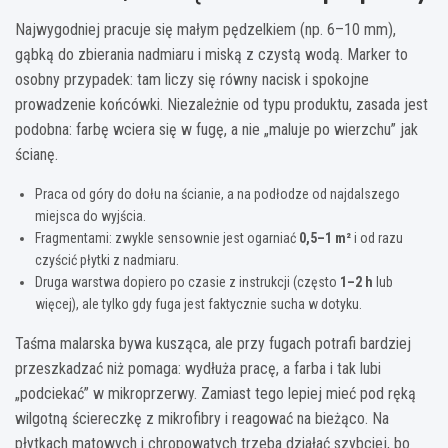
Najwygodniej pracuje się małym pędzelkiem (np. 6–10 mm),
gąbką do zbierania nadmiaru i miską z czystą wodą. Marker to
osobny przypadek: tam liczy się równy nacisk i spokojne
prowadzenie końcówki. Niezależnie od typu produktu, zasada jest
podobna: farbę wciera się w fugę, a nie „maluje po wierzchu” jak
ścianę.
Praca od góry do dołu na ścianie, a na podłodze od najdalszego
miejsca do wyjścia.
Fragmentami: zwykle sensownie jest ogarniać
0,5–1 m²
i od razu
czyścić płytki z nadmiaru.
Druga warstwa dopiero po czasie z instrukcji (często
1–2 h
lub
więcej), ale tylko gdy fuga jest faktycznie sucha w dotyku.
Taśma malarska bywa kusząca, ale przy fugach potrafi bardziej
przeszkadzać niż pomaga: wydłuża pracę, a farba i tak lubi
„podciekać” w mikroprzerwy. Zamiast tego lepiej mieć pod ręką
wilgotną ściereczkę z mikrofibry i reagować na bieżąco. Na
płytkach matowych i chropowatych trzeba działać szybciej, bo