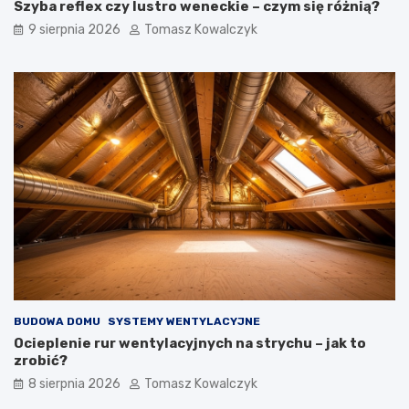
ę
Szyba reflex czy lustro weneckie – czym się różnią?
t
9 sierpnia 2026
Tomasz Kowalczyk
r
z
n
y
c
h
BUDOWA DOMU
SYSTEMY WENTYLACYJNE
Ocieplenie rur wentylacyjnych na strychu – jak to
zrobić?
8 sierpnia 2026
Tomasz Kowalczyk