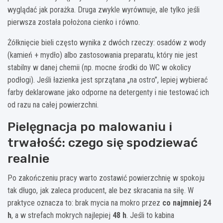
wyglądać jak porażka. Druga zwykle wyrównuje, ale tylko jeśli
pierwsza została położona cienko i równo.
Żółknięcie bieli często wynika z dwóch rzeczy: osadów z wody
(kamień + mydło) albo zastosowania preparatu, który nie jest
stabilny w danej chemii (np. mocne środki do WC w okolicy
podłogi). Jeśli łazienka jest sprzątana „na ostro”, lepiej wybierać
farby deklarowane jako odporne na detergenty i nie testować ich
od razu na całej powierzchni.
Pielęgnacja po malowaniu i
trwałość: czego się spodziewać
realnie
Po zakończeniu pracy warto zostawić powierzchnię w spokoju
tak długo, jak zaleca producent, ale bez skracania na siłę. W
praktyce oznacza to: brak mycia na mokro przez
co najmniej 24
h
, a w strefach mokrych najlepiej
48 h
. Jeśli to kabina