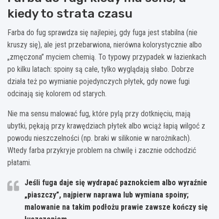
kiedy to strata czasu
Farba do fug sprawdza się najlepiej, gdy fuga jest stabilna (nie
kruszy się), ale jest przebarwiona, nierówna kolorystycznie albo
„zmęczona” myciem chemią. To typowy przypadek w łazienkach
po kilku latach: spoiny są całe, tylko wyglądają słabo. Dobrze
działa też po wymianie pojedynczych płytek, gdy nowe fugi
odcinają się kolorem od starych.
Nie ma sensu malować fug, które pylą przy dotknięciu, mają
ubytki, pękają przy krawędziach płytek albo wciąż łapią wilgoć z
powodu nieszczelności (np. braki w silikonie w narożnikach).
Wtedy farba przykryje problem na chwilę i zacznie odchodzić
płatami.
Jeśli fuga daje się wydrapać paznokciem albo wyraźnie
„piaszczy”, najpierw naprawa lub wymiana spoiny;
malowanie na takim podłożu prawie zawsze kończy się