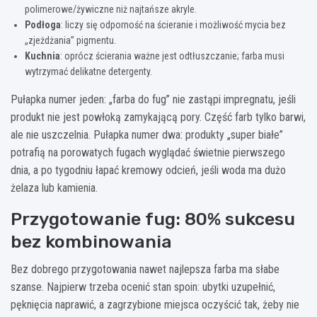
polimerowe/żywiczne niż najtańsze akryle.
Podłoga
: liczy się odporność na ścieranie i możliwość mycia bez
„zjeżdżania” pigmentu.
Kuchnia
: oprócz ścierania ważne jest odtłuszczanie; farba musi
wytrzymać delikatne detergenty.
Pułapka numer jeden: „farba do fug” nie zastąpi impregnatu, jeśli
produkt nie jest powłoką zamykającą pory. Część farb tylko barwi,
ale nie uszczelnia. Pułapka numer dwa: produkty „super białe”
potrafią na porowatych fugach wyglądać świetnie pierwszego
dnia, a po tygodniu łapać kremowy odcień, jeśli woda ma dużo
żelaza lub kamienia.
Przygotowanie fug: 80% sukcesu
bez kombinowania
Bez dobrego przygotowania nawet najlepsza farba ma słabe
szanse. Najpierw trzeba ocenić stan spoin: ubytki uzupełnić,
pęknięcia naprawić, a zagrzybione miejsca oczyścić tak, żeby nie