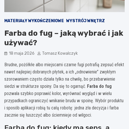
MATERIAŁY WYKOŃCZENIOWE
WYSTRÓJ WNĘTRZ
Farba do fug – jaką wybrać i jak
używać?
18 maja 2026
Tomasz Kowalczyk
Brudne, pożółkłe albo miejscami czarne fugi potrafią zepsuć efekt
nawet najlepiej dobranych płytek, a ich „odnowienie” zwykłym
szorowaniem często działa tylko na chwilę, bo przebarwienie
siedzi w strukturze spoiny. Da się to ogarnąć.
Farba do fug
pozwala szybko poprawić kolor, wyrównać wygląd i w wielu
przypadkach ograniczyć wnikanie brudu w spoinę. Wybór produktu
i sposób aplikacji robią tu całą robotę: jedna zła decyzja i farba
zacznie się łuszczyć albo ściemnieje od wilgoci.
Farba do fug: kiedy ma sens, a