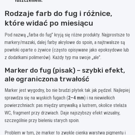
łuszczeniem.
Rodzaje farb do fug i różnice,
które widać po miesiącu
Pod nazwą „farba do fug” kryją się różne produkty. Najprostsze to
markery/mazaki, dalej farby akrylowe do spoin, a najtrwalsze są
powłoki oparte o żywice (często opisywane jako epoksydowe lub
z dodatkami polimerów). Każdy typ ma swoje „ale”.
Marker do fug (pisak) – szybki efekt,
ale ograniczona trwałość
Marker jest wygodny, bo nie brudzi płytek tak jak pędzel. Najlepiej
sprawdza się na wąskich fugach (
2–4 mm
) i na niewielkich
powierzchniach: pas między umywalką a lustrem, okolice stelaża
WC, fragment przy drzwiach. Daje najszybszy efekt wizualny,
szczególnie przy bieleniu starych spoin.
Problem w tym, że marker to zwykle cienka warstwa pigmentu i