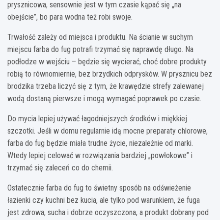
prysznicowa, sensownie jest w tym czasie kąpać się „na
obejście”, bo para wodna też robi swoje.
Trwałość zależy od miejsca i produktu. Na ścianie w suchym
miejscu farba do fug potrafi trzymać się naprawdę długo. Na
podłodze w wejściu – będzie się wycierać, choć dobre produkty
robią to równomiernie, bez brzydkich odprysków. W prysznicu bez
brodzika trzeba liczyć się z tym, że krawędzie strefy zalewanej
wodą dostaną pierwsze i mogą wymagać poprawek po czasie.
Do mycia lepiej używać łagodniejszych środków i miękkiej
szczotki. Jeśli w domu regularnie idą mocne preparaty chlorowe,
farba do fug będzie miała trudne życie, niezależnie od marki.
Wtedy lepiej celować w rozwiązania bardziej „powłokowe” i
trzymać się zaleceń co do chemii.
Ostatecznie farba do fug to świetny sposób na odświeżenie
łazienki czy kuchni bez kucia, ale tylko pod warunkiem, że fuga
jest zdrowa, sucha i dobrze oczyszczona, a produkt dobrany pod