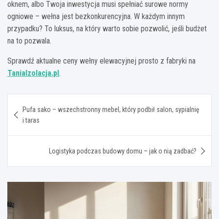
oknem, albo Twoja inwestycja musi spełniać surowe normy
ogniowe – wełna jest bezkonkurencyjna. W każdym innym
przypadku? To luksus, na który warto sobie pozwolić, jeśli budżet
na to pozwala.
Sprawdź aktualne ceny wełny elewacyjnej prosto z fabryki na
TaniaIzolacja.pl
.
Nawigacja
Pufa sako – wszechstronny mebel, który podbił salon, sypialnię
wpisu
i taras
Logistyka podczas budowy domu – jak o nią zadbać?