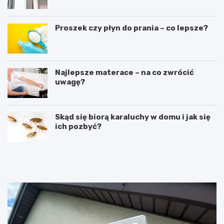
Proszek czy płyn do prania – co lepsze?
Najlepsze materace – na co zwrócić
uwagę?
Skąd się biorą karaluchy w domu i jak się
ich pozbyć?
R
L
u
a
s
t
z
a
t
r
o
k
w
a
a
c
n
z