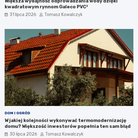
Większa wydajność odprowadzania wody dzięki
kwadratowym rynnom Galeco PVC²
31 lipca 2026
Tomasz Kowalczyk
DOM I OGRÓD
W jakiej kolejności wykonywać termomodernizację
domu? Większość inwestorów popełnia ten sam błąd
30 lipca 2026
Tomasz Kowalczyk