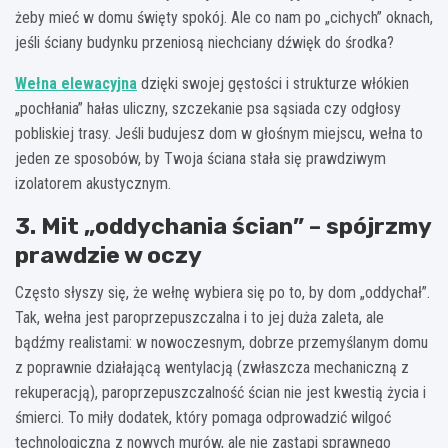
żeby mieć w domu święty spokój. Ale co nam po „cichych” oknach,
jeśli ściany budynku przeniosą niechciany dźwięk do środka?
Wełna elewacyjna
dzięki swojej gęstości i strukturze włókien
„pochłania” hałas uliczny, szczekanie psa sąsiada czy odgłosy
pobliskiej trasy. Jeśli budujesz dom w głośnym miejscu, wełna to
jeden ze sposobów, by Twoja ściana stała się prawdziwym
izolatorem akustycznym.
3. Mit „oddychania ścian” – spójrzmy
prawdzie w oczy
Często słyszy się, że wełnę wybiera się po to, by dom „oddychał”.
Tak, wełna jest paroprzepuszczalna i to jej duża zaleta, ale
bądźmy realistami: w nowoczesnym, dobrze przemyślanym domu
z poprawnie działającą wentylacją (zwłaszcza mechaniczną z
rekuperacją), paroprzepuszczalność ścian nie jest kwestią życia i
śmierci. To miły dodatek, który pomaga odprowadzić wilgoć
technologiczną z nowych murów, ale nie zastąpi sprawnego