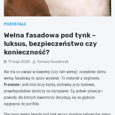
POZOSTAŁE
Wełna fasadowa pod tynk –
luksus, bezpieczeństwo czy
konieczność?
11 maja 2026
Tomasz Kowalczyk
Nie ma co owijać w bawełnę (czy tam wełnę): ocieplenie domu
wełną fasadową to spory wydatek. To materiał z segmentu
Premium
i jeśli ktoś liczy każdą złotówkę przy budowie,
prawdopodobnie skończy na styropianie. Są jednak sytuacje i
powody, dla których inwestorzy decydują się na głębsze
sięgnięcie do portfela.
Dlaczego wełna twarda pod tynk wciąż znajduje nabywców, mimo