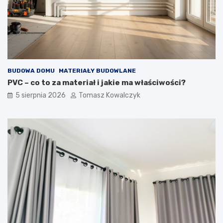
y
u
c
d
h
o
i
w
z
i
e
e
w
BUDOWA DOMU
MATERIAŁY BUDOWLANE
n
ę
PVC – co to za materiał i jakie ma właściwości?
t
5 sierpnia 2026
Tomasz Kowalczyk
r
z
n
y
c
h