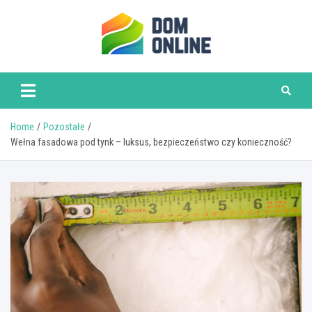
Skip
to
content
www.domonline.pl
Home
Pozostałe
Wełna fasadowa pod tynk – luksus, bezpieczeństwo czy konieczność?