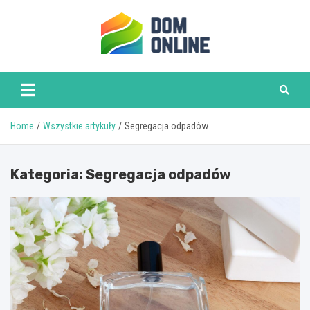
Skip
to
content
www.domonline.pl
Home
Wszystkie artykuły
Segregacja odpadów
Kategoria:
Segregacja odpadów