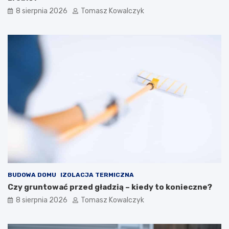
r
8 sierpnia 2026
Tomasz Kowalczyk
z
n
y
c
h
BUDOWA DOMU
IZOLACJA TERMICZNA
Czy gruntować przed gładzią – kiedy to konieczne?
8 sierpnia 2026
Tomasz Kowalczyk