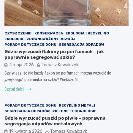
CZYSZCZENIE I KONSERWACJA
EKOLOGIA I RECYKLING
EKOLOGIA I ZRÓWNOWAŻONY ROZWÓJ
PORADY DOTYCZĄCE DOMU
SEGREGACJA ODPADÓW
Gdzie wyrzucać flakony po perfumach – jak
poprawnie segregować szkło?
4 maja 2026
Tomasz Kowalczyk
Czy wiesz, że nie każdy flakon po perfumach można wrzucić do
„zwykłego” pojemnika na szkło? Większość…
Czytaj dalej
PORADY DOTYCZĄCE DOMU
RECYKLING METALI
SEGREGACJA ODPADÓW
ZIELONE TECHNOLOGIE
Gdzie wyrzucać puszki po piwie – poprawna
segregacja odpadów metalowych
19 kwietnia 2026
Tomasz Kowalczyk