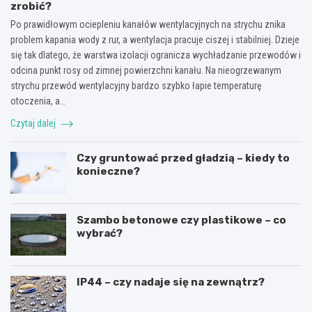
zrobić?
Po prawidłowym ociepleniu kanałów wentylacyjnych na strychu znika
problem kapania wody z rur, a wentylacja pracuje ciszej i stabilniej. Dzieje
się tak dlatego, że warstwa izolacji ogranicza wychładzanie przewodów i
odcina punkt rosy od zimnej powierzchni kanału. Na nieogrzewanym
strychu przewód wentylacyjny bardzo szybko łapie temperaturę
otoczenia, a…
Czytaj dalej
Czy gruntować przed gładzią – kiedy to
konieczne?
Szambo betonowe czy plastikowe – co
wybrać?
IP44 – czy nadaje się na zewnątrz?