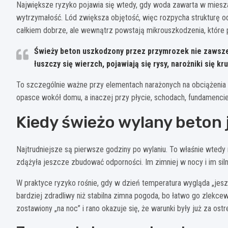
Największe ryzyko pojawia się wtedy, gdy woda zawarta w mies
wytrzymałość. Lód zwiększa objętość, więc rozpycha strukturę o
całkiem dobrze, ale wewnątrz powstają mikrouszkodzenia, które pó
Świeży beton uszkodzony przez przymrozek nie zawsze 
łuszczy się wierzch, pojawiają się rysy, narożniki się k
To szczególnie ważne przy elementach narażonych na obciążenia a
opasce wokół domu, a inaczej przy płycie, schodach, fundamencie 
Kiedy świeżo wylany beton 
Najtrudniejsze są pierwsze godziny po wylaniu. To właśnie wtedy 
zdążyła jeszcze zbudować odporności. Im zimniej w nocy i im silni
W praktyce ryzyko rośnie, gdy w dzień temperatura wygląda „jeszc
bardziej zdradliwy niż stabilna zimna pogoda, bo łatwo go zlek
zostawiony „na noc” i rano okazuje się, że warunki były już za ostr