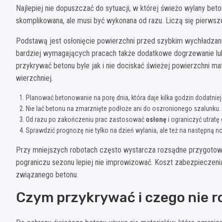
Najlepiej nie dopuszczać do sytuacji, w której świeżo wylany bet
skomplikowana, ale musi być wykonana od razu. Liczą się pierwsze go
Podstawą jest osłonięcie powierzchni przed szybkim wychładzaniem
bardziej wymagających pracach także dodatkowe dogrzewanie lub
przykrywać betonu byle jak i nie dociskać świeżej powierzchni mat
wierzchniej.
Planować betonowanie na porę dnia, która daje kilka godzin dodatniej
Nie lać betonu na zmarznięte podłoże ani do oszronionego szalunku.
Od razu po zakończeniu prac zastosować
osłonę
i ograniczyć utratę 
Sprawdzić prognozę nie tylko na dzień wylania, ale też na następną no
Przy mniejszych robotach często wystarcza rozsądne przygotowa
pograniczu sezonu lepiej nie improwizować. Koszt zabezpieczenia
związanego betonu.
Czym przykrywać i czego nie r