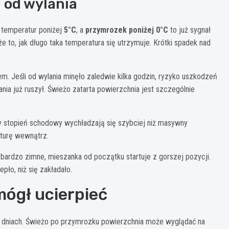
 od wylania
i temperatur poniżej
5°C
, a
przymrozek poniżej 0°C
to już sygnał
e to, jak długo taka temperatura się utrzymuje. Krótki spadek nad
. Jeśli od wylania minęło zaledwie kilka godzin, ryzyko uszkodzeń
nia już ruszył. Świeżo zatarta powierzchnia jest szczególnie
y stopień schodowy wychładzają się szybciej niż masywny
aturę wewnątrz.
ą bardzo zimne, mieszanka od początku startuje z gorszej pozycji.
ło, niż się zakładało.
mógł ucierpieć
lku dniach. Świeżo po przymrozku powierzchnia może wyglądać na