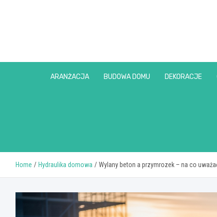
Skip
to
content
ARANŻACJA
BUDOWA DOMU
DEKORACJE
Home
Hydraulika domowa
Wylany beton a przymrozek – na co uważa