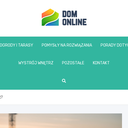
www.domonline.pl
OGRODY I TARASY
POMYSŁY NA ROZWIĄZANIA
PORADY DOTY
WYSTRÓJ WNĘTRZ
POZOSTAŁE
KONTAKT
ć?