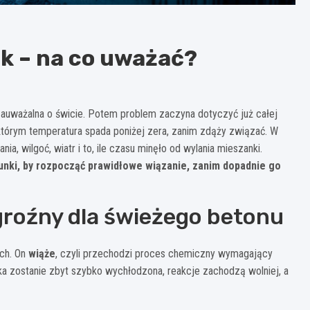
k – na co uważać?
zauważalna o świcie. Potem problem zaczyna dotyczyć już całej
którym temperatura spada poniżej zera, zanim zdąży związać. W
a, wilgoć, wiatr i to, ile czasu minęło od wylania mieszanki.
runki, by rozpocząć prawidłowe wiązanie, zanim dopadnie go
groźny dla świeżego betonu
ach. On
wiąże
, czyli przechodzi proces chemiczny wymagający
a zostanie zbyt szybko wychłodzona, reakcje zachodzą wolniej, a