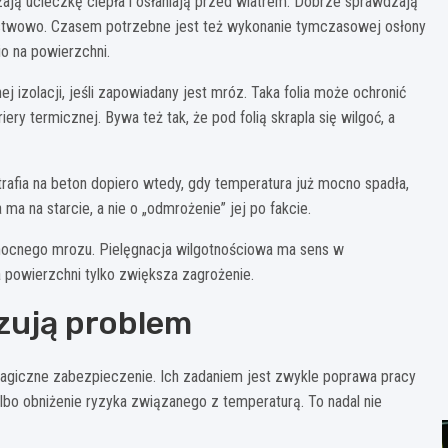
ają ucieczkę ciepła i osłaniają przed wiatrem. Dobrze sprawdzają
rstwowo. Czasem potrzebne jest też wykonanie tymczasowej osłony
o na powierzchni.
 izolacji, jeśli zapowiadany jest mróz. Taka folia może ochronić
ery termicznej. Bywa też tak, że pod folią skrapla się wilgoć, a
rafia na beton dopiero wtedy, gdy temperatura już mocno spadła,
ma na starcie, a nie o „odmrożenie” jej po fakcie.
nocnego mrozu. Pielęgnacja wilgotnościowa ma sens w
powierzchni tylko zwiększa zagrożenie.
zują problem
magiczne zabezpieczenie. Ich zadaniem jest zwykle poprawa pracy
lbo obniżenie ryzyka związanego z temperaturą. To nadal nie