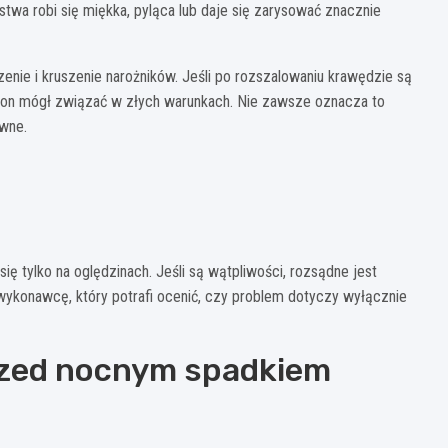
twa robi się miękka, pyląca lub daje się zarysować znacznie
zenie i kruszenie narożników. Jeśli po rozszalowaniu krawędzie są
beton mógł związać w złych warunkach. Nie zawsze oznacza to
owne.
ę tylko na oględzinach. Jeśli są wątpliwości, rozsądne jest
konawcę, który potrafi ocenić, czy problem dotyczy wyłącznie
rzed nocnym spadkiem