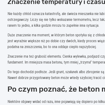
Znaczenie temperatury i czasu
Nie każdy chłód oznacza katastrofę, ale świeża mieszanka nie lub
ostrzegawczy. Liczy się nie tylko wskazanie termometru, lecz takż
ranem to jedno, a kilka godzin mrozu to zupełnie inna sytuacja.
Duże znaczenie ma moment, w którym beton spotyka się z chłodem
jest wyraźnie większe niż po dobie czy dwóch, kiedy proces wiąza
podatna na zniszczenia, bo to ona oddaje ciepło najszybciej.
Znaczenie ma też grubość elementu. Cienka wylewka, podjazd cz
fundament. Im mniejsza masa betonu, tym mniej „trzyma” temper
Do tego dochodzi podłoże. Jeśli grunt, szalunek albo zbrojenie s
Nawet dobrze przygotowany beton może wtedy szybciej tracić ciep
Po czym poznać, że beton 
Niektóre objawy widać od razu, inne pojawiają się dopiero po ki