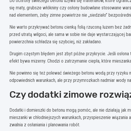
Do ochrony świeżego betonu używa się materiałów, które ogranicz
się maty, grubsze włókniny czy osłony budowlane stosowane wa
nad elementem, żeby zimne powietrze nie „siedziało” bezpośredni
Nie warto przykrywać betonu cienką folią rzuconą luzem bez żadnej
przed utratą wilgoci, ale sama w sobie nie daje wystarczającej bari
powierzchnia schładza się szybciej, niż zakładano.
Drugim częstym błędem jest zbyt późne przykrycie. Jeśli osłona t
efekt bywa mizerny. Chodzi o zatrzymanie ciepła, które mieszanka 
Nie powinno się też polewać świeżego betonu wodą przy ryzyku 
odpowiednich warunkach, ale przy przymrozkach nadmiar wody na 
Czy dodatki zimowe rozwią
Dodatki i domieszki do betonu mogą pomóc, ale nie działają jak 
mieszanki w chłodniejszych warunkach, przyspieszenie wiązania a
zwalnia z osłaniania i planowania robót.