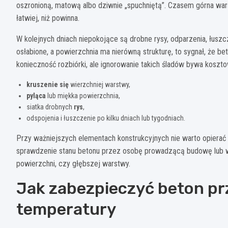
oszronioną, matową albo dziwnie „spuchniętą”. Czasem górna wars
łatwiej, niż powinna.
W kolejnych dniach niepokojące są drobne rysy, odparzenia, łuszc
osłabione, a powierzchnia ma nierówną strukturę, to sygnał, że 
konieczność rozbiórki, ale ignorowanie takich śladów bywa koszt
kruszenie się
wierzchniej warstwy,
pyląca
lub miękka powierzchnia,
siatka drobnych
rys
,
odspojenia i łuszczenie po kilku dniach lub tygodniach.
Przy ważniejszych elementach konstrukcyjnych nie warto opierać si
sprawdzenie stanu betonu przez osobę prowadzącą budowę lub wy
powierzchni, czy głębszej warstwy.
Jak zabezpieczyć beton p
temperatury