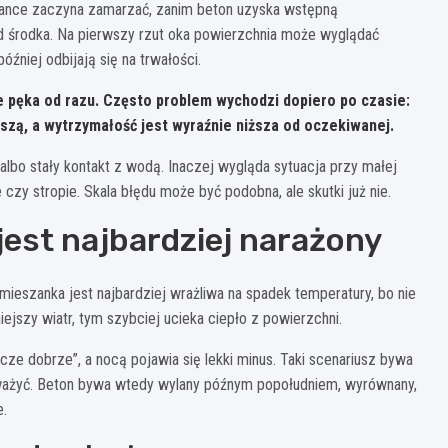
zance zaczyna zamarzać, zanim beton uzyska wstępną
d środka. Na pierwszy rzut oka powierzchnia może wyglądać
źniej odbijają się na trwałości.
pęka od razu. Często problem wychodzi dopiero po czasie:
ruszą, a wytrzymałość jest wyraźnie niższa od oczekiwanej.
lbo stały kontakt z wodą. Inaczej wygląda sytuacja przy małej
czy stropie. Skala błędu może być podobna, ale skutki już nie.
jest najbardziej narażony
mieszanka jest najbardziej wrażliwa na spadek temperatury, bo nie
ejszy wiatr, tym szybciej ucieka ciepło z powierzchni.
ze dobrze”, a nocą pojawia się lekki minus. Taki scenariusz bywa
ceważyć. Beton bywa wtedy wylany późnym popołudniem, wyrównany,
e.