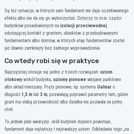
Są też sytuacje, w których sam fundament nie daje oczekiwanego
efektu albo nie da się go wykorzystać. Dotyczy to m.in. części
budynków posadowionych na
izolacji przeciwwodnej
odcinającej kontakt z gruntem, obiektów z przebudowanymi
fundamentami albo domów, w których etap fundamentów został
już dawno zamknięty bez żadnego wyprowadzenia.
Co wtedy robi się w praktyce
Najczęściej stosuje się jedno z trzech rozwiązań:
uziom
otokowy
wokół budynku,
uziomy pionowe
wbijane punktowo
albo układ mieszany. Pręty pionowe, np. systemy
Galmar
o
długości
1,5 m
lub
3 m
, pozwalają poprawić parametry tam, gdzie
grunt ma słabą przewodność albo działka nie pozwala na pełny
otok.
To jednak plan awaryjny. Jeśli budynek dopiero powstaje,
fundament daje najtańszy i najtrwalszy uziom. Odkładanie tego „na