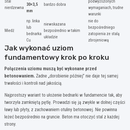
Stal
podwyższonych
30×3,5
bardzo dobra
nierdzewna
wymaganiach, trudne
mm
warunki
np. linka
nie do
niewskazana
lub
bezpośredniego
Miedź
bezpośrednio w takim
bednarka
zatopienia ze stalą
układzie
Cu
zbrojeniową
Jak wykonać uziom
fundamentowy krok po kroku
Połączenia uziomu muszą być wykonane przed
betonowaniem.
Żadne „dorobienie później” nie daje tej samej
trwałości i kontroli nad jakością.
Najprostszy wariant to ułożenie bednarki w fundamencie tak, aby
tworzyła zamkniętą pętlę. Prowadzi się ją zwykle w dolnej części
ławy lub płyty, z zachowaniem otuliny betonowej. Nie powinna
leżeć bezpośrednio na gruncie. Beton ma otoczyć stal z każdej
strony.