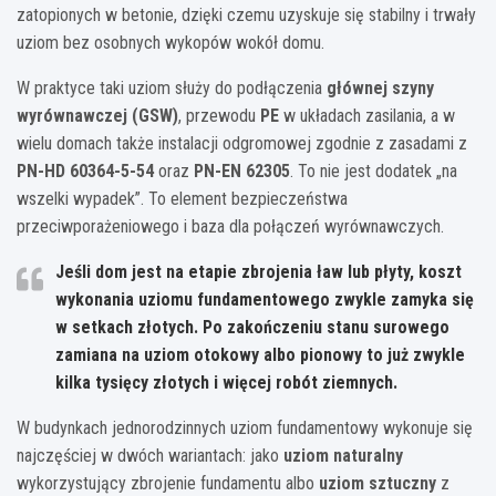
zatopionych w betonie, dzięki czemu uzyskuje się stabilny i trwały
uziom bez osobnych wykopów wokół domu.
W praktyce taki uziom służy do podłączenia
głównej szyny
wyrównawczej (GSW)
, przewodu
PE
w układach zasilania, a w
wielu domach także instalacji odgromowej zgodnie z zasadami z
PN-HD 60364-5-54
oraz
PN-EN 62305
. To nie jest dodatek „na
wszelki wypadek”. To element bezpieczeństwa
przeciwporażeniowego i baza dla połączeń wyrównawczych.
Jeśli dom jest na etapie zbrojenia ław lub płyty, koszt
wykonania uziomu fundamentowego zwykle zamyka się
w setkach złotych. Po zakończeniu stanu surowego
zamiana na uziom otokowy albo pionowy to już zwykle
kilka tysięcy złotych
i więcej robót ziemnych.
W budynkach jednorodzinnych uziom fundamentowy wykonuje się
najczęściej w dwóch wariantach: jako
uziom naturalny
wykorzystujący zbrojenie fundamentu albo
uziom sztuczny
z