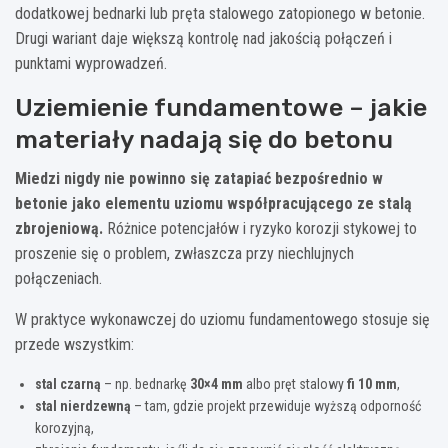
dodatkowej bednarki lub pręta stalowego zatopionego w betonie.
Drugi wariant daje większą kontrolę nad jakością połączeń i
punktami wyprowadzeń.
Uziemienie fundamentowe – jakie
materiały nadają się do betonu
Miedzi nigdy nie powinno się zatapiać bezpośrednio w
betonie jako elementu uziomu współpracującego ze stalą
zbrojeniową.
Różnice potencjałów i ryzyko korozji stykowej to
proszenie się o problem, zwłaszcza przy niechlujnych
połączeniach.
W praktyce wykonawczej do uziomu fundamentowego stosuje się
przede wszystkim:
stal czarną
– np. bednarkę
30×4 mm
albo pręt stalowy
fi 10 mm
,
stal nierdzewną
– tam, gdzie projekt przewiduje wyższą odporność
korozyjną,