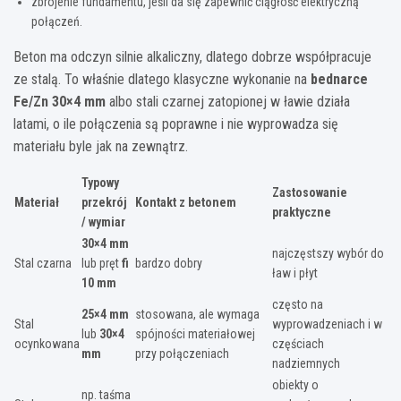
zbrojenie fundamentu, jeśli da się zapewnić ciągłość elektryczną
połączeń.
Beton ma odczyn silnie alkaliczny, dlatego dobrze współpracuje
ze stalą. To właśnie dlatego klasyczne wykonanie na
bednarce
Fe/Zn 30×4 mm
albo stali czarnej zatopionej w ławie działa
latami, o ile połączenia są poprawne i nie wyprowadza się
materiału byle jak na zewnątrz.
Typowy
Zastosowanie
Materiał
przekrój
Kontakt z betonem
praktyczne
/ wymiar
30×4 mm
najczęstszy wybór do
Stal czarna
lub pręt
fi
bardzo dobry
ław i płyt
10 mm
często na
25×4 mm
stosowana, ale wymaga
Stal
wyprowadzeniach i w
lub
30×4
spójności materiałowej
ocynkowana
częściach
mm
przy połączeniach
nadziemnych
obiekty o
np. taśma