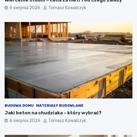
t
6 sierpnia 2026
Tomasz Kowalczyk
r
z
n
y
c
h
BUDOWA DOMU
MATERIAŁY BUDOWLANE
Jaki beton na chudziaka – który wybrać?
6 sierpnia 2026
Tomasz Kowalczyk