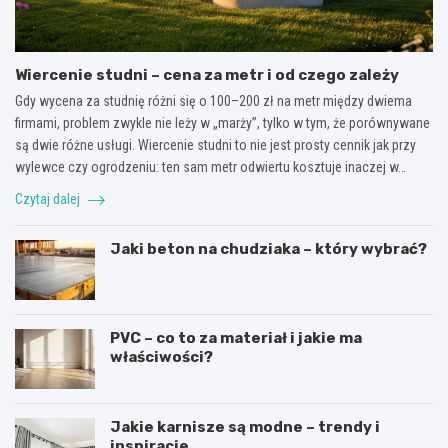
Wiercenie studni – cena za metr i od czego zależy
Gdy wycena za studnię różni się o 100–200 zł na metr między dwiema
firmami, problem zwykle nie leży w „marży”, tylko w tym, że porównywane
są dwie różne usługi. Wiercenie studni to nie jest prosty cennik jak przy
wylewce czy ogrodzeniu: ten sam metr odwiertu kosztuje inaczej w…
Czytaj dalej
Jaki beton na chudziaka – który wybrać?
PVC – co to za materiał i jakie ma
właściwości?
Jakie karnisze są modne – trendy i
inspiracje