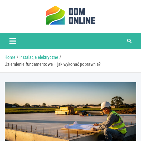
Skip
to
content
www.domonline.pl
Home
Instalacje elektryczne
Uziemienie fundamentowe – jak wykonać poprawnie?