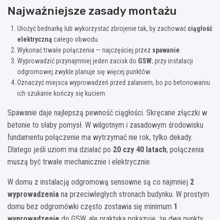
Najważniejsze zasady montażu
Ułożyć bednarkę lub wykorzystać zbrojenie tak, by zachować
ciągłość
elektryczną
całego obwodu.
Wykonać trwałe połączenia — najczęściej przez
spawanie
.
Wyprowadzić przynajmniej jeden zacisk do
GSW
; przy instalacji
odgromowej zwykle planuje się więcej punktów.
Oznaczyć miejsca wyprowadzeń przed zalaniem, bo po betonowaniu
ich szukanie kończy się kuciem.
Spawanie daje najlepszą pewność ciągłości. Skręcane złączki w
betonie to słaby pomysł. W wilgotnym i zasadowym środowisku
fundamentu połączenie ma wytrzymać nie rok, tylko dekady.
Dlatego jeśli uziom ma działać po
20 czy 40 latach
, połączenia
muszą być trwałe mechanicznie i elektrycznie.
W domu z instalacją odgromową sensowne są co najmniej
2
wyprowadzenia
na przeciwległych stronach budynku. W prostym
domu bez odgromówki często zostawia się minimum
1
wyprowadzenie
do GSW, ale praktyka pokazuje, że dwa punkty