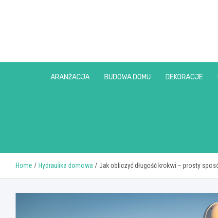
Skip
to
content
ARANŻACJA
BUDOWA DOMU
DEKORACJE
Home
Hydraulika domowa
Jak obliczyć długość krokwi – prosty spos