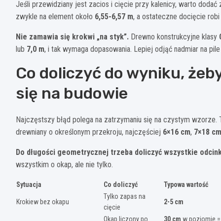
Jeśli przewidziany jest zacios i cięcie przy kalenicy, warto dod
zwykle na element około
6,55-6,57 m
, a ostateczne docięcie robi
Nie zamawia się krokwi „na styk”.
Drewno konstrukcyjne klasy
lub
7,0 m
, i tak wymaga dopasowania. Lepiej odjąć nadmiar na pile
Co doliczyć do wyniku, żeb
się na budowie
Najczęstszy błąd polega na zatrzymaniu się na czystym wzorze. Tym
drewniany o określonym przekroju, najczęściej
6×16 cm
,
7×18 c
Do długości geometrycznej trzeba doliczyć wszystkie odcink
wszystkim o okap, ale nie tylko.
Sytuacja
Co doliczyć
Typowa wartość
Tylko zapas na
Krokiew bez okapu
2-5 cm
cięcie
Okap liczony po
30 cm
w poziomie =