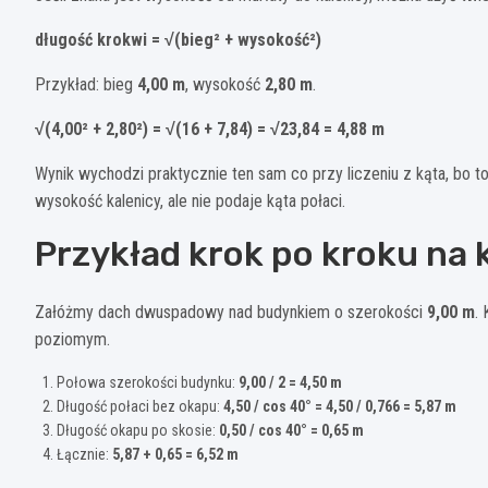
długość krokwi = √(bieg² + wysokość²)
Przykład: bieg
4,00 m
, wysokość
2,80 m
.
√(4,00² + 2,80²) = √(16 + 7,84) = √23,84 = 4,88 m
Wynik wychodzi praktycznie ten sam co przy liczeniu z kąta, bo t
wysokość kalenicy, ale nie podaje kąta połaci.
Przykład krok po kroku na 
Załóżmy dach dwuspadowy nad budynkiem o szerokości
9,00 m
.
poziomym.
Połowa szerokości budynku:
9,00 / 2 = 4,50 m
Długość połaci bez okapu:
4,50 / cos 40° = 4,50 / 0,766 = 5,87 m
Długość okapu po skosie:
0,50 / cos 40° = 0,65 m
Łącznie:
5,87 + 0,65 = 6,52 m