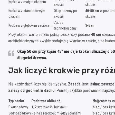
Krokiew z małym okapem
skosie
skosie
Krokiew z standardowym
Okap liczony po
40-50 cm
w poziomi
okapem
skosie
skosie
Zapas
Krokiew z głębokim zaciosem
3-6 cm
technologiczny
Przy okapie warto ustalić jedną rzecz: czy podane
40 cm
oznacza 
architektonicznych zwykle podaje się wymiar w rzucie, a na budow
Okap
50 cm
przy kącie
45°
nie daje krokwi dłuższej o 50
długości drewna.
Jak liczyć krokwie przy r
Nie każdy dach liczy się identycznie.
Zasada jest jedna: zawsze 
zależy od geometrii dachu.
Poniżej szybkie porównanie najczęs
Typ dachu
Podstawa obliczeń
Najprostszy w
Dwuspadowy
1/2
szerokości budynku
bieg / cos kąt
Jednospadowy
Pełna szerokość między ścianami
bieg / cos kąt