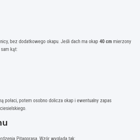
enicy, bez dodatkowego okapu. Jeśli dach ma okap
40 cm
mierzony
 sam kąt:
ną połaci, potem osobno dolicza okap i ewentualny zapas
ciesielskiego.
hu
erdzenia Pitagorasa. Wzór wygląda tak: