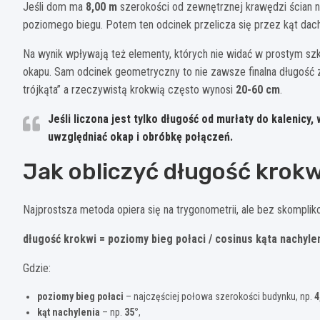
Jeśli dom ma
8,00 m
szerokości od zewnętrznej krawędzi ścian no
poziomego biegu. Potem ten odcinek przelicza się przez kąt dac
Na wynik wpływają też elementy, których nie widać w prostym szki
okapu. Sam odcinek geometryczny to nie zawsze finalna długość
trójkąta” a rzeczywistą krokwią często wynosi
20-60 cm
.
Jeśli liczona jest tylko długość od murłaty do kalenicy
uwzględniać
okap
i
obróbkę połączeń
.
Jak obliczyć długość kro
Najprostsza metoda opiera się na trygonometrii, ale bez skompl
długość krokwi = poziomy bieg połaci / cosinus kąta nachyle
Gdzie:
poziomy bieg połaci
– najczęściej połowa szerokości budynku, np.
4
kąt nachylenia
– np.
35°
,