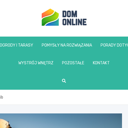
www.domonline.pl
OGRODY I TARASY
POMYSŁY NA ROZWIĄZANIA
PORADY DOTY
WYSTRÓJ WNĘTRZ
POZOSTAŁE
KONTAKT
ób