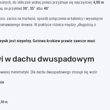
śnych, do obliczeń jednej połaci przyjmuje się najczęściej
4,00 m
hu, na przykład
30°
,
35°
albo
40°
.
cu: zacios na murłacie, sposób połączenia w kalenicy i wysunięcie
 zamawianego drewna. W praktyce różnica między „długością z
, wynik jest niepełny. Gotowa krokiew prawie zawsze musi
kwi w dachu dwuspadowym
ikowanej matematyki. Dla dachu dwuspadowego stosuje się wzór:
nia
,00 m
,