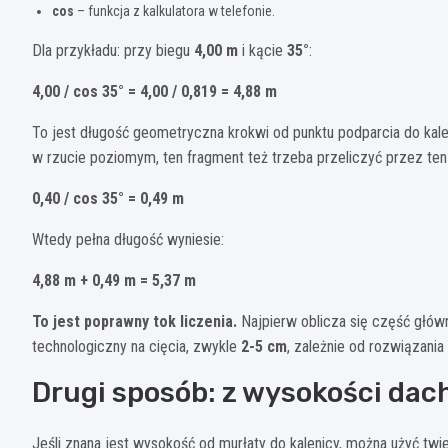
cos
– funkcja z kalkulatora w telefonie.
Dla przykładu: przy biegu
4,00 m
i kącie
35°
:
4,00 / cos 35° = 4,00 / 0,819 = 4,88 m
To jest długość geometryczna krokwi od punktu podparcia do kal
w rzucie poziomym, ten fragment też trzeba przeliczyć przez ten
0,40 / cos 35° = 0,49 m
Wtedy pełna długość wyniesie:
4,88 m + 0,49 m = 5,37 m
To jest poprawny tok liczenia.
Najpierw oblicza się część głów
technologiczny na cięcia, zwykle
2-5 cm
, zależnie od rozwiązania 
Drugi sposób: z wysokości dac
Jeśli znana jest wysokość od murłaty do kalenicy, można użyć twi