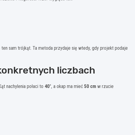
o ten sam trójkąt. Ta metoda przydaje się wtedy, gdy projekt podaje
konkretnych liczbach
 Kąt nachylenia połaci to
40°
, a okap ma mieć
50 cm
w rzucie