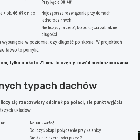
Przy kącie
30-40°
e = ok.
46-65 cm
po
Najczęstsze rozwiązanie przy domach
jednorodzinnych
Nie liczyć „na zero”, bo po cięciu zabraknie
długości
wysunięcie w poziomie, czy długość po skosie. W projektach
ie łatwo to pomylić.
 cm, tylko o około
71 cm
. To częsty powód niedoszacowania
óżnych typach dachów
liczy się rzeczywisty odcinek po połaci, ale punkt wyjścia
tszych układów.
zór
Na co uważać
a
Doliczyć okap i połączenie przy kalenicy
a
Nie dzielić szerokości przez 2