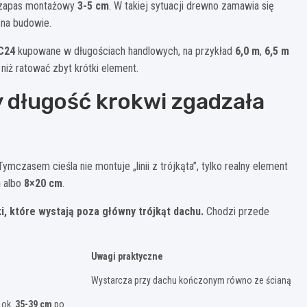
ać zapas montażowy
3-5 cm
. W takiej sytuacji drewno zamawia się
 na budowie.
C24
kupowane w długościach handlowych, na przykład
6,0 m
,
6,5 m
 niż ratować zbyt krótki element.
y długość krokwi zgadzała
czasem cieśla nie montuje „linii z trójkąta”, tylko realny element
m
albo
8×20 cm
.
i, które wystają poza główny trójkąt dachu.
Chodzi przede
Uwagi praktyczne
Wystarcza przy dachu kończonym równo ze ścianą
 ok.
35-39 cm
po