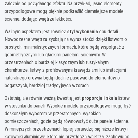
zależnie od pożądanego efektu. Na przykład, jasne elementy
przypodłogowe mogą pięknie podkreślić ciemniejsze modele
ścienne, dodając wnętrzu lekkości.
Ważnym aspektem jest również
styl wykonania
obu detali.
Nowoczesne wnętrza zyskają na wyrazistości dzięki listwom o
prostych, minimalistycznych formach, które będą współgrać z
geometrycznymi lub gładkimi panelami ściennymi. W
przestrzeniach o bardziej klasycznym lub rustykalnym
charakterze, listwy z profilowanymi krawędziami lub imitacjami
naturalnego drewna będą idealnie pasować do elementów o
bogatszych, bardziej tradycyjnych wzorach.
Ostatnią, ale równie ważną kwestią jest
proporcja i skala
listew
w stosunku do paneli. Wysokie modele przypodłogowe mogą być
doskonałym wyborem w przestronnych, wysokich
pomieszczeniach, gdzie będą równoważyć duże panele ścienne.
W mniejszych przestrzeniach lepiej sprawdzą się niższe listwy i
kątowniki aluminiowe, które nie przytłoczą wnętrza, zachowując