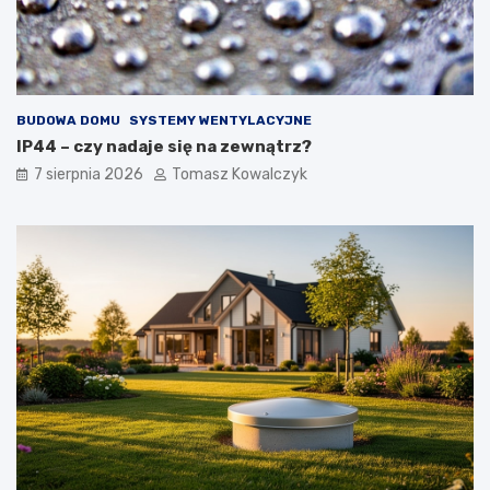
c
d
h
o
i
w
z
i
e
e
w
BUDOWA DOMU
SYSTEMY WENTYLACYJNE
n
ę
IP44 – czy nadaje się na zewnątrz?
t
7 sierpnia 2026
Tomasz Kowalczyk
r
z
n
y
c
h