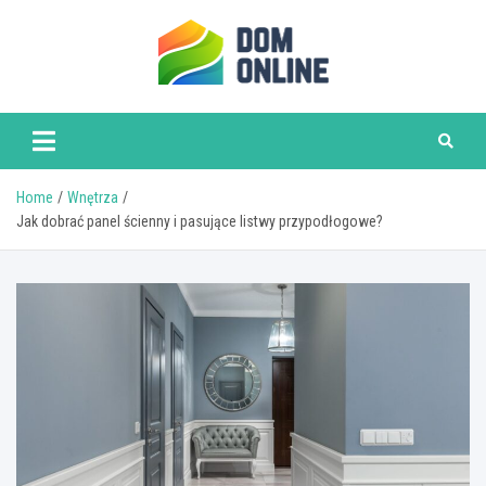
Skip
to
content
www.domonline.pl
Home
Wnętrza
Jak dobrać panel ścienny i pasujące listwy przypodłogowe?