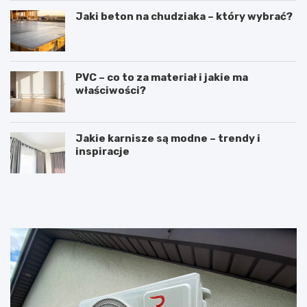
Jaki beton na chudziaka – który wybrać?
PVC – co to za materiał i jakie ma
właściwości?
Jakie karnisze są modne – trendy i
inspiracje
R
L
u
a
s
t
z
a
t
r
o
k
w
a
a
c
n
z
i
o
e
ł