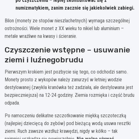
po czyszczeniu – lepiej skonsultować się z
numizmatykiem, zanim zacznie się jakiekolwiek zabiegi.
Bilon (monety ze stopów nieszlachetnych) wymaga szczególnej
ostrożności. Wiele monet z XX wieku to nikiel lub aluminium –
metale wrażliwe na kwasy i ścieranie.
Czyszczenie wstępne – usuwanie
ziemi i luźnegobrudu
Pierwszym krokiem jest pozbycie się tego, co odchodzi samo.
Monety prosto z wykopów należy zanurzyć w letniej wodzie
destylowanej (zwykła kranówka też zadziała, ale destylowana jest
bezpieczniejsza) na 12-24 godziny. Ziemia rozmięka i część brudu
odpada.
Po namoczeniu delikatne szczotkowanie miękką szczoteczką
(najlepiej dziecięcą do zębów) pod bieżącą wodą usuwa resztki
ziemi. Ruch zawsze wzdłuż krawędzi, nigdy w kółko – tak
najmniej uszkadza się powierzchnię.
Nie wolno używać