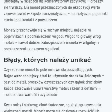
(dostępny w sklepach dla konserwatorów zabytków) – droższy,
ale trwalszy. Dla monet przeznaczonych do ekspozycji warto
zainwestować w kapsle numizmatyczne – hermetyczne pojemniki
eliminujące kontakt z powietrzem.
Monety przechowuje się w suchym miejscu, najlepiej w
pojemnikach z pochłaniaczem wilgoci. Wilgoć to główny wróg
metalu – nawet dobrze zabezpieczona moneta w wilgotnym
pomieszczeniu z czasem się utleni.
Błędy, których należy unikać
Czyszczenie monet to pole minowe dla początkujących.
Najpowszechniejszy błąd to używanie środków ściernych
–
past do metali, proszków czyszczących czy gąbek druciaków.
Każde szorowanie usuwa warstwę metalu razem z detalami –
moneta traci wartość i czytelność.
Kwas solny i siarkowy, choć skuteczne, są zbyt agresywne dla
większości metali. Moneta może się dosłownie rozpuścić lub