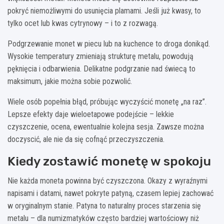
pokryć niemożliwymi do usunięcia plamami. Jeśli już kwasy, to
tylko ocet lub kwas cytrynowy – i to z rozwagą.
Podgrzewanie monet w piecu lub na kuchence to droga donikąd.
Wysokie temperatury zmieniają strukturę metalu, powodują
pęknięcia i odbarwienia. Delikatne podgrzanie nad świecą to
maksimum, jakie można sobie pozwolić.
Wiele osób popełnia błąd, próbując wyczyścić monetę „na raz”.
Lepsze efekty daje wieloetapowe podejście – lekkie
czyszczenie, ocena, ewentualnie kolejna sesja. Zawsze można
doczyscić, ale nie da się cofnąć przeczyszczenia.
Kiedy zostawić monetę w spokoju
Nie każda moneta powinna być czyszczona. Okazy z wyraźnymi
napisami i datami, nawet pokryte patyną, czasem lepiej zachować
w oryginalnym stanie. Patyna to naturalny proces starzenia się
metalu – dla numizmatyków często bardziej wartościowy niż