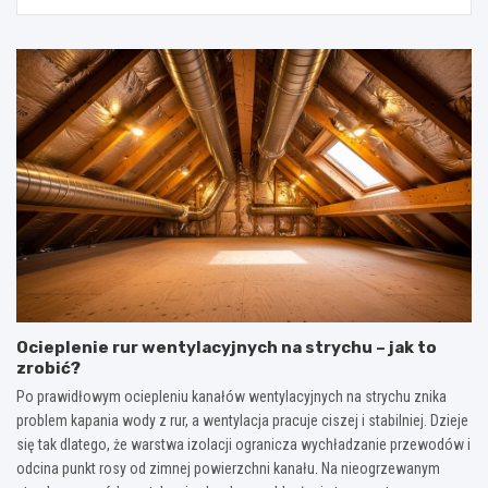
Ocieplenie rur wentylacyjnych na strychu – jak to
zrobić?
Po prawidłowym ociepleniu kanałów wentylacyjnych na strychu znika
problem kapania wody z rur, a wentylacja pracuje ciszej i stabilniej. Dzieje
się tak dlatego, że warstwa izolacji ogranicza wychładzanie przewodów i
odcina punkt rosy od zimnej powierzchni kanału. Na nieogrzewanym