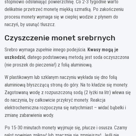
stopniowo odsłaniając powierzchnię. Co 2-3 tygodnie warto
delikatnie przetrzeć monetę miękką szmatką. Po zakończeniu
procesu monety wymaga się w ciepłej wodzie z płynem do
naczyń, by usunąć tłuszcz.
Czyszczenie monet srebrnych
Srebro wymaga zupełnie innego podejścia.
Kwasy mogą je
uszkodzić
, dlatego podstawową metodą jest soda oczyszczona
(nie proszek do pieczenia!) z folią aluminiową.
W plastikowym lub szklanym naczyniu wykłada się dno folią
aluminiową błyszczącą stroną do góry. Na to kładzie się monety.
Zagotowaną wodę z rozpuszczoną sodą (2 łyżki na litr) wlewa się
do naczynia, by całkowicie przykryć monety. Reakcja
elektrochemiczna rozpoczyna się natychmiast – widać bąbelki i
zmianę zabarwienia wody.
Po 15-30 minutach monety wyjmuje się, płucze i osusza. Czarny
nalot powinien zniknąć lub znacznie się zmniejszyć. Jeśli nie,