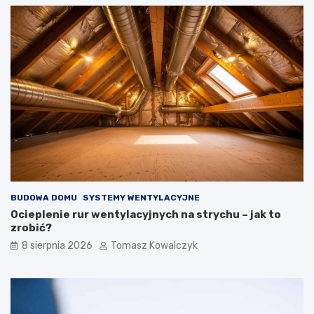
e
a
w
d
n
ż
ę
e
t
t
r
n
z
a
n
b
y
u
c
d
h
o
i
w
z
i
e
e
w
BUDOWA DOMU
SYSTEMY WENTYLACYJNE
n
ę
Ocieplenie rur wentylacyjnych na strychu – jak to
t
zrobić?
r
8 sierpnia 2026
Tomasz Kowalczyk
z
n
y
c
h