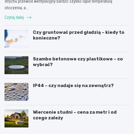
strychu przewód wentylacyjny bardzo szybko łapie temperaturę
otoczenia, a…
Czytaj dalej
Czy gruntować przed gładzią – kiedy to
konieczne?
Szambo betonowe czy plastikowe – co
wybrać?
IP44 – czy nadaje się na zewnątrz?
Wiercenie studni – cena za metr i od
czego zależy
R
L
u
a