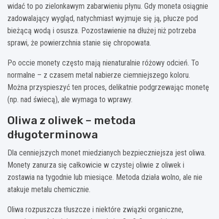
widać to po zielonkawym zabarwieniu płynu. Gdy moneta osiągnie
zadowalający wygląd, natychmiast wyjmuje się ją, płucze pod
bieżącą wodą i osusza. Pozostawienie na dłużej niż potrzeba
sprawi, że powierzchnia stanie się chropowata.
Po occie monety często mają nienaturalnie różowy odcień. To
normalne – z czasem metal nabierze ciemniejszego koloru.
Można przyspieszyć ten proces, delikatnie podgrzewając monetę
(np. nad świecą), ale wymaga to wprawy.
Oliwa z oliwek – metoda
długoterminowa
Dla cenniejszych monet miedzianych bezpieczniejsza jest oliwa.
Monety zanurza się całkowicie w czystej oliwie z oliwek i
zostawia na tygodnie lub miesiące. Metoda działa wolno, ale nie
atakuje metalu chemicznie.
Oliwa rozpuszcza tłuszcze i niektóre związki organiczne,