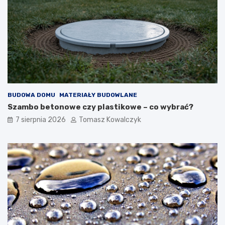
r
n
z
a
n
b
y
u
c
d
h
o
i
w
z
i
e
e
w
BUDOWA DOMU
MATERIAŁY BUDOWLANE
n
ę
Szambo betonowe czy plastikowe – co wybrać?
t
7 sierpnia 2026
Tomasz Kowalczyk
r
z
n
y
c
h