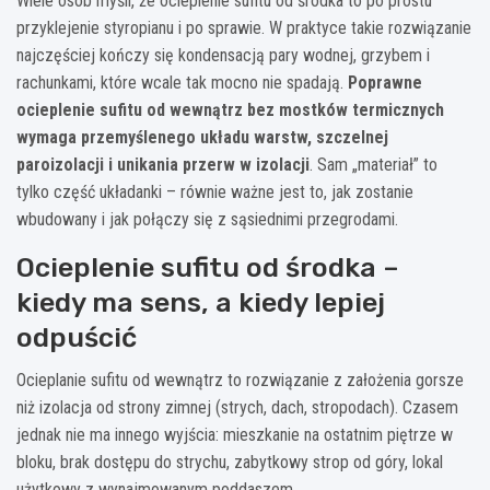
Wiele osób myśli, że ocieplenie sufitu od środka to po prostu
przyklejenie styropianu i po sprawie. W praktyce takie rozwiązanie
najczęściej kończy się kondensacją pary wodnej, grzybem i
rachunkami, które wcale tak mocno nie spadają.
Poprawne
ocieplenie sufitu od wewnątrz bez mostków termicznych
wymaga przemyślenego układu warstw, szczelnej
paroizolacji i unikania przerw w izolacji
. Sam „materiał” to
tylko część układanki – równie ważne jest to, jak zostanie
wbudowany i jak połączy się z sąsiednimi przegrodami.
Ocieplenie sufitu od środka –
kiedy ma sens, a kiedy lepiej
odpuścić
Ocieplanie sufitu od wewnątrz to rozwiązanie z założenia gorsze
niż izolacja od strony zimnej (strych, dach, stropodach). Czasem
jednak nie ma innego wyjścia: mieszkanie na ostatnim piętrze w
bloku, brak dostępu do strychu, zabytkowy strop od góry, lokal
użytkowy z wynajmowanym poddaszem.