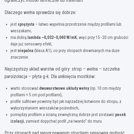
ograniczyć mostki termiczne do minimum.
Dlaczego wełna sprawdza się dobrze:
jest
sprężysta
– łatwo wypełnia przestrzenie między profilami lub
wieszakami,
ma dobrą
lambda ~0,032–0,040 W/mK
, więc przy 15–20 cm grubości
daje już sensowny efekt,
jest
niepalna
(klasa A1), co przy stropach drewnianych ma duże
znaczenie.
Najczęstszy układ warstw od góry: strop – wełna – szczelna
paroizolacja – płyta g-k. Dla uniknięcia mostków:
warto stosować
dwuwarstwowe układy wełny
(np. 10 cm między
profilami + 5 cm pod profilami),
profile sufitowe powinny być jak najrzadziej kotwione do stropu, z
wykorzystaniem wieszaków pośrednich,
pomiędzy profilem a ścianą zewnętrzną dobrze jest zostawić
pasek
izolacji
, zamiast dopychać profil „na twardo” do muru.
Przy stropach nad nieogrzewanym strychem sensowna grubość