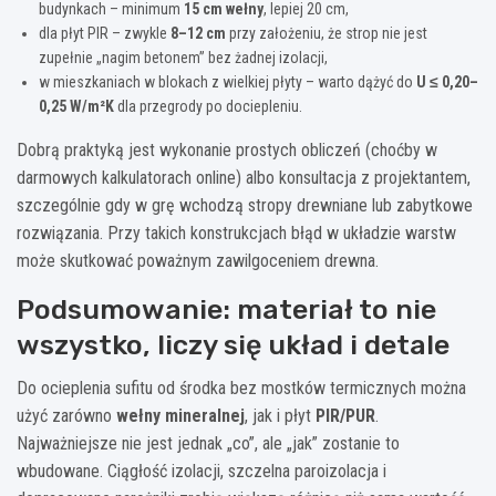
budynkach – minimum
15 cm wełny
, lepiej 20 cm,
dla płyt PIR – zwykle
8–12 cm
przy założeniu, że strop nie jest
zupełnie „nagim betonem” bez żadnej izolacji,
w mieszkaniach w blokach z wielkiej płyty – warto dążyć do
U ≤ 0,20–
0,25 W/m²K
dla przegrody po dociepleniu.
Dobrą praktyką jest wykonanie prostych obliczeń (choćby w
darmowych kalkulatorach online) albo konsultacja z projektantem,
szczególnie gdy w grę wchodzą stropy drewniane lub zabytkowe
rozwiązania. Przy takich konstrukcjach błąd w układzie warstw
może skutkować poważnym zawilgoceniem drewna.
Podsumowanie: materiał to nie
wszystko, liczy się układ i detale
Do ocieplenia sufitu od środka bez mostków termicznych można
użyć zarówno
wełny mineralnej
, jak i płyt
PIR/PUR
.
Najważniejsze nie jest jednak „co”, ale „jak” zostanie to
wbudowane. Ciągłość izolacji, szczelna paroizolacja i