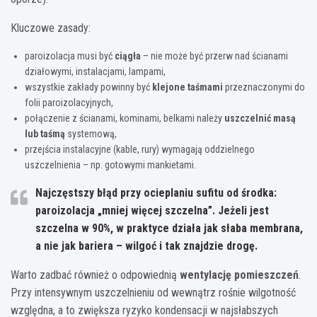
Kluczowe zasady:
paroizolacja musi być
ciągła
– nie może być przerw nad ścianami
działowymi, instalacjami, lampami,
wszystkie zakłady powinny być
klejone taśmami
przeznaczonymi do
folii paroizolacyjnych,
połączenie z ścianami, kominami, belkami należy
uszczelnić masą
lub taśmą
systemową,
przejścia instalacyjne (kable, rury) wymagają oddzielnego
uszczelnienia – np. gotowymi mankietami.
Najczęstszy błąd przy ocieplaniu sufitu od środka:
paroizolacja „mniej więcej szczelna”. Jeżeli jest
szczelna w 90%, w praktyce działa jak słaba membrana,
a nie jak bariera – wilgoć i tak znajdzie drogę.
Warto zadbać również o odpowiednią
wentylację pomieszczeń
.
Przy intensywnym uszczelnieniu od wewnątrz rośnie wilgotność
względna, a to zwiększa ryzyko kondensacji w najsłabszych