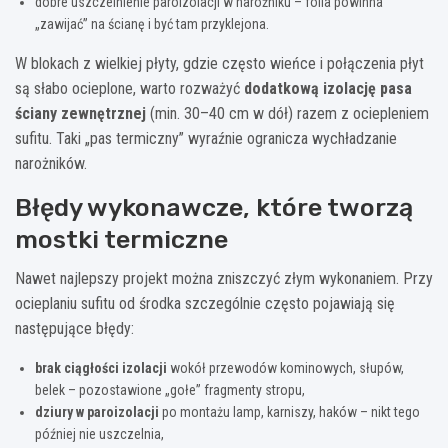
dobre uszczelnienie paroizolacji w narożniku – folia powinna
„zawijać” na ścianę i być tam przyklejona.
W blokach z wielkiej płyty, gdzie często wieńce i połączenia płyt
są słabo ocieplone, warto rozważyć
dodatkową izolację pasa
ściany zewnętrznej
(min. 30–40 cm w dół) razem z ociepleniem
sufitu. Taki „pas termiczny” wyraźnie ogranicza wychładzanie
narożników.
Błędy wykonawcze, które tworzą
mostki termiczne
Nawet najlepszy projekt można zniszczyć złym wykonaniem. Przy
ocieplaniu sufitu od środka szczególnie często pojawiają się
następujące błędy:
brak ciągłości izolacji
wokół przewodów kominowych, słupów,
belek – pozostawione „gołe” fragmenty stropu,
dziury w paroizolacji
po montażu lamp, karniszy, haków – nikt tego
później nie uszczelnia,