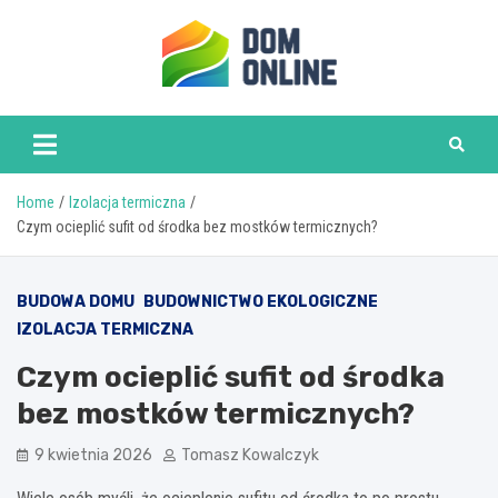
Skip
to
content
www.domonline.pl
Home
Izolacja termiczna
Czym ocieplić sufit od środka bez mostków termicznych?
BUDOWA DOMU
BUDOWNICTWO EKOLOGICZNE
IZOLACJA TERMICZNA
Czym ocieplić sufit od środka
bez mostków termicznych?
9 kwietnia 2026
Tomasz Kowalczyk