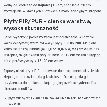
wełny od środka to
co najmniej 15 cm
, choć lepiej 20 cm,
szczególnie w starszych budynkach z mało izolacyjnym stropem.
Płyty PIR/PUR – cienka warstwa,
wysoka skuteczność
Jeżeli wysokość pomieszczenia jest ograniczona, a liczy się
każdy centymetr, warto rozważyć płyty
PIR
lub
PUR
. Mają one
znacznie lepszą lambdę (ok.
0,022–0,026 W/mK
) niż wełna czy
styropian, dzięki czemu przy grubości 8–12 cm można osiągnąć
efekt porównywalny z 15–20 cm wełny.
Typowy układ: płyty PIR mocowane do stropu mechanicznie lub
klejone, na to ruszt i płyta g-k lub bezpośrednio płyta g-k
przykręcana do podkonstrukcji będącej częścią systemu. Dla
eliminacji mostków:
płyty muszą być
układane na zakład
lub z frezem, bez widocznych
szczelin,