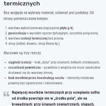
termicznych
Bez względu na wybrany materiał, schemat jest podobny. Od
strony pomieszczenia kolejno:
warstwa wykończeniowa (najczęściej
płyta g-k
),
paroizolacja
o wysokim oporze dyfuzyjnym, szczelnie połączona,
warstwa
izolacji termicznej
bez przerw,
strop (żelbet, drewno, strop Kleina itp.).
Kluczowe są trzy rzeczy:
ciągłość izolacji
– brak „dziur” przy ścianach, belkach, instalacjach,
szczelność powietrzna
– powietrze z wnętrza nie może swobodnie
dostawać się do warstwy zimnej,
brak mostków przez konstrukcję rusztu
– elementy metalowe
powinny być ograniczone i odizolowane.
Najwięcej mostków termicznych przy ocieplaniu sufitu
od środka powstaje nie w „środku pola”, ale na
krawędziach: przy ścianach zewnętrznych, słupach,