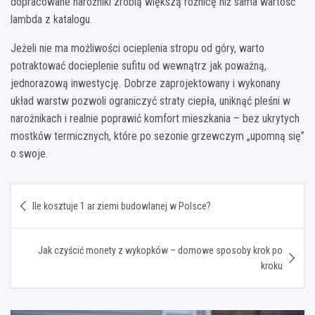
dopracowane narożniki zrobią większą różnicę niż sama wartość
lambda z katalogu.
Jeżeli nie ma możliwości ocieplenia stropu od góry, warto
potraktować docieplenie sufitu od wewnątrz jak poważną,
jednorazową inwestycję. Dobrze zaprojektowany i wykonany
układ warstw pozwoli ograniczyć straty ciepła, uniknąć pleśni w
narożnikach i realnie poprawić komfort mieszkania – bez ukrytych
mostków termicznych, które po sezonie grzewczym „upomną się”
o swoje.
Nawigacja
Ile kosztuje 1 ar ziemi budowlanej w Polsce?
wpisu
Jak czyścić monety z wykopków – domowe sposoby krok po
kroku