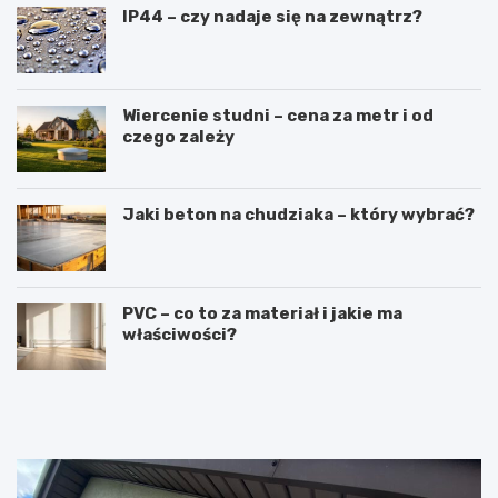
IP44 – czy nadaje się na zewnątrz?
Wiercenie studni – cena za metr i od
czego zależy
Jaki beton na chudziaka – który wybrać?
PVC – co to za materiał i jakie ma
właściwości?
R
L
u
a
s
t
z
a
t
r
o
k
w
a