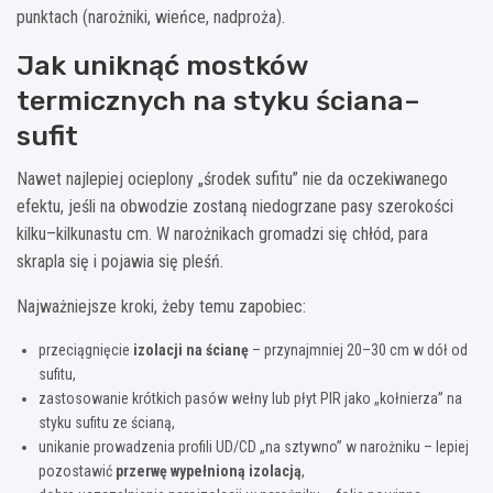
punktach (narożniki, wieńce, nadproża).
Jak uniknąć mostków
termicznych na styku ściana–
sufit
Nawet najlepiej ocieplony „środek sufitu” nie da oczekiwanego
efektu, jeśli na obwodzie zostaną niedogrzane pasy szerokości
kilku–kilkunastu cm. W narożnikach gromadzi się chłód, para
skrapla się i pojawia się pleśń.
Najważniejsze kroki, żeby temu zapobiec:
przeciągnięcie
izolacji na ścianę
– przynajmniej 20–30 cm w dół od
sufitu,
zastosowanie krótkich pasów wełny lub płyt PIR jako „kołnierza” na
styku sufitu ze ścianą,
unikanie prowadzenia profili UD/CD „na sztywno” w narożniku – lepiej
pozostawić
przerwę wypełnioną izolacją
,