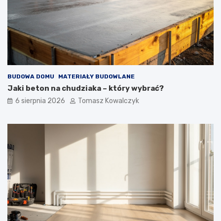
n
b
y
u
c
d
h
o
i
w
z
i
e
e
w
BUDOWA DOMU
MATERIAŁY BUDOWLANE
n
ę
Jaki beton na chudziaka – który wybrać?
t
6 sierpnia 2026
Tomasz Kowalczyk
r
z
n
y
c
h