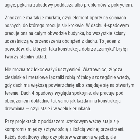
ugięć, pękania zabudowy poddasza albo problemów z pokryciem.
Znaczenie ma także murłata, czyli element oparty na ścianach
nośnych, do którego mocuje się krokwie. W dachu 4-spadowym
pracuje ona na całym obwodzie budynku, bo wszystkie ściany
uczestniczą w przenoszeniu obciążeń z dachu. To jeden z
powodów, dla których taka konstrukcja dobrze „zamyka” bryłę i
tworzy stabilny układ.
Nie można też lekceważyć usztywnień. Wiatrownice, złącza
ciesielskie i metalowe łączniki robią różnicę szczególnie wtedy,
gdy dach ma większą powierzchnię albo znajduje się na otwartym
terenie. Dach 4-spadowy wygląda spokojnie, ale pracuje pod
obciążeniem dokładnie tak samo jak każda inna konstrukcja
drewniana — czyli stale i w wielu kierunkach.
Przy projektach z poddaszem użytkowym ważny staje się
kompromis między sztywnością a ilością wolnej przestrzeni.
Każdy dodatkowy słup czy płatew wzmacnia więźbę, ale