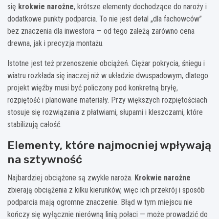
się
krokwie narożne
, krótsze elementy dochodzące do naroży i
dodatkowe punkty podparcia. To nie jest detal „dla fachowców”
bez znaczenia dla inwestora — od tego zależą zarówno cena
drewna, jak i precyzja montażu.
Istotne jest też przenoszenie obciążeń. Ciężar pokrycia, śniegu i
wiatru rozkłada się inaczej niż w układzie dwuspadowym, dlatego
projekt więźby musi być policzony pod konkretną bryłę,
rozpiętość i planowane materiały. Przy większych rozpiętościach
stosuje się rozwiązania z płatwiami, słupami i kleszczami, które
stabilizują całość.
Elementy, które najmocniej wpływają
na sztywność
Najbardziej obciążone są zwykle naroża.
Krokwie narożne
zbierają obciążenia z kilku kierunków, więc ich przekrój i sposób
podparcia mają ogromne znaczenie. Błąd w tym miejscu nie
kończy się wyłącznie nierówną linią połaci — może prowadzić do