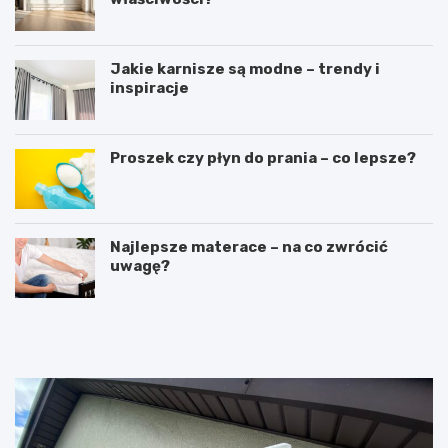
Jakie karnisze są modne – trendy i
inspiracje
Proszek czy płyn do prania – co lepsze?
Najlepsze materace – na co zwrócić
uwagę?
R
L
u
a
s
t
z
a
t
r
o
k
w
a
a
c
n
z