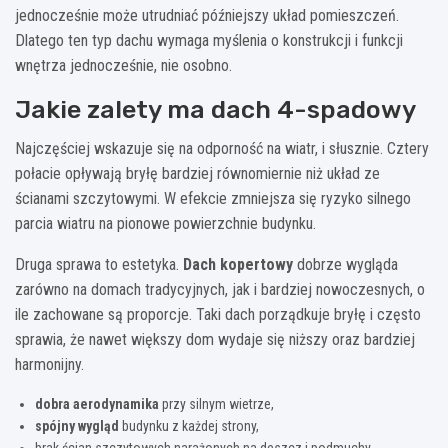
jednocześnie może utrudniać późniejszy układ pomieszczeń.
Dlatego ten typ dachu wymaga myślenia o konstrukcji i funkcji
wnętrza jednocześnie, nie osobno.
Jakie zalety ma dach 4-spadowy
Najczęściej wskazuje się na odporność na wiatr, i słusznie. Cztery
połacie opływają bryłę bardziej równomiernie niż układ ze
ścianami szczytowymi. W efekcie zmniejsza się ryzyko silnego
parcia wiatru na pionowe powierzchnie budynku.
Druga sprawa to estetyka.
Dach kopertowy
dobrze wygląda
zarówno na domach tradycyjnych, jak i bardziej nowoczesnych, o
ile zachowane są proporcje. Taki dach porządkuje bryłę i często
sprawia, że nawet większy dom wydaje się niższy oraz bardziej
harmonijny.
dobra aerodynamika
przy silnym wietrze,
spójny wygląd
budynku z każdej strony,
brak ścian szczytowych narażonych na deszcz i podmuchy,