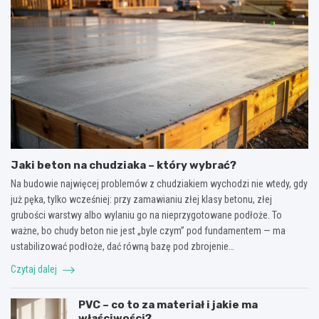
Jaki beton na chudziaka – który wybrać?
Na budowie najwięcej problemów z chudziakiem wychodzi nie wtedy, gdy
już pęka, tylko wcześniej: przy zamawianiu złej klasy betonu, złej
grubości warstwy albo wylaniu go na nieprzygotowane podłoże. To
ważne, bo chudy beton nie jest „byle czym” pod fundamentem — ma
ustabilizować podłoże, dać równą bazę pod zbrojenie…
Czytaj dalej
PVC – co to za materiał i jakie ma
właściwości?