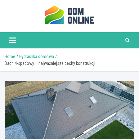
Skip
to
content
www.domonline.pl
Home
Hydraulika domowa
Dach 4-spadowy – najważniejsze cechy konstrukcji