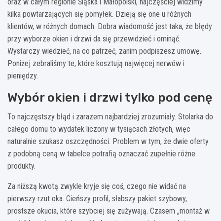
oraz w całym regionie Śląska i Małopolski, najczęściej widzimy
kilka powtarzających się pomyłek. Dzieją się one u różnych
klientów, w różnych domach. Dobra wiadomość jest taka, że błędy
przy wyborze okien i drzwi da się przewidzieć i ominąć.
Wystarczy wiedzieć, na co patrzeć, zanim podpiszesz umowę.
Poniżej zebraliśmy te, które kosztują najwięcej nerwów i
pieniędzy.
Wybór okien i drzwi tylko pod cenę
To najczęstszy błąd i zarazem najbardziej zrozumiały. Stolarka do
całego domu to wydatek liczony w tysiącach złotych, więc
naturalnie szukasz oszczędności. Problem w tym, że dwie oferty
z podobną ceną w tabelce potrafią oznaczać zupełnie różne
produkty.
Za niższą kwotą zwykle kryje się coś, czego nie widać na
pierwszy rzut oka. Cieńszy profil, słabszy pakiet szybowy,
prostsze okucia, które szybciej się zużywają. Czasem „montaż w