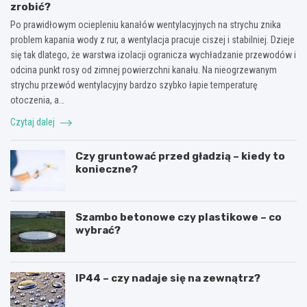
zrobić?
Po prawidłowym ociepleniu kanałów wentylacyjnych na strychu znika
problem kapania wody z rur, a wentylacja pracuje ciszej i stabilniej. Dzieje
się tak dlatego, że warstwa izolacji ogranicza wychładzanie przewodów i
odcina punkt rosy od zimnej powierzchni kanału. Na nieogrzewanym
strychu przewód wentylacyjny bardzo szybko łapie temperaturę
otoczenia, a…
Czytaj dalej
Czy gruntować przed gładzią – kiedy to
konieczne?
Szambo betonowe czy plastikowe – co
wybrać?
IP44 – czy nadaje się na zewnątrz?