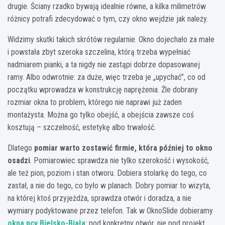
drugie. Ściany rzadko bywają idealnie równe, a kilka milimetrów
różnicy potrafi zdecydować o tym, czy okno wejdzie jak należy.
Widzimy skutki takich skrótów regularnie. Okno dojechało za małe
i powstała zbyt szeroka szczelina, którą trzeba wypełniać
nadmiarem pianki, a ta nigdy nie zastąpi dobrze dopasowanej
ramy. Albo odwrotnie: za duże, więc trzeba je „upychać”, co od
początku wprowadza w konstrukcję naprężenia. Źle dobrany
rozmiar okna to problem, którego nie naprawi już żaden
montażysta. Można go tylko obejść, a obejścia zawsze coś
kosztują – szczelność, estetykę albo trwałość.
Dlatego
pomiar warto zostawić firmie, która później to okno
osadzi
. Pomiarowiec sprawdza nie tylko szerokość i wysokość,
ale też pion, poziom i stan otworu. Dobiera stolarkę do tego, co
zastał, a nie do tego, co było w planach. Dobry pomiar to wizyta,
na której ktoś przyjeżdża, sprawdza otwór i doradza, a nie
wymiary podyktowane przez telefon. Tak w OknoSlide dobieramy
okna pcv Bielsko-Biała
: pod konkretny otwór, nie pod projekt.