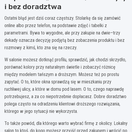
i bez doradztwa
Ostatni błąd jest dziś coraz częstszy. Stolarkę da się zamówić
online albo przez telefon, na podstawie zdjęć i tabelki z
parametrami. Bywa to wygodne, ale przy zakupie na dwie–trzy
dekady oznacza decyzję podjętą bez zobaczenia produktu i bez
rozmowy z kimś, kto zna się na rzeczy.
W salonie możesz dotknąć profilu, sprawdzić, jak chodzi skrzydło,
porównać kolory przy naturalnym świetle i zobaczyć różnicę
między modelem tańszym a droższym. Możesz też po prostu
zapytać. O to, które okna sprawdzą się w mieszkaniu przy
ruchliwej ulicy, a które w domu pod lasem. O to, czego naprawdę
potrzebujesz, a za co niepotrzebnie dopłacasz. Dobre doradztwo
polega często na odradzeniu klientowi droższego rozwiązania,
którego w jego sytuacji nie wykorzysta.
To także powód, dla którego warto wybrać firmę z okolicy. Lokalny
salon to ktoś, do kogo możesz przyjść przed zakupem i wrócić po