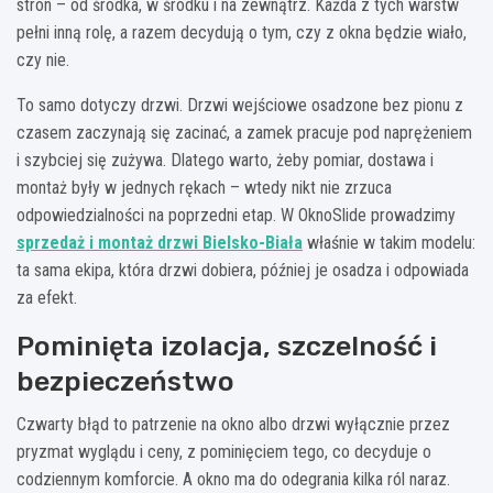
stron – od środka, w środku i na zewnątrz. Każda z tych warstw
pełni inną rolę, a razem decydują o tym, czy z okna będzie wiało,
czy nie.
To samo dotyczy drzwi. Drzwi wejściowe osadzone bez pionu z
czasem zaczynają się zacinać, a zamek pracuje pod naprężeniem
i szybciej się zużywa. Dlatego warto, żeby pomiar, dostawa i
montaż były w jednych rękach – wtedy nikt nie zrzuca
odpowiedzialności na poprzedni etap. W OknoSlide prowadzimy
sprzedaż i montaż drzwi Bielsko-Biała
właśnie w takim modelu:
ta sama ekipa, która drzwi dobiera, później je osadza i odpowiada
za efekt.
Pominięta izolacja, szczelność i
bezpieczeństwo
Czwarty błąd to patrzenie na okno albo drzwi wyłącznie przez
pryzmat wyglądu i ceny, z pominięciem tego, co decyduje o
codziennym komforcie. A okno ma do odegrania kilka ról naraz.