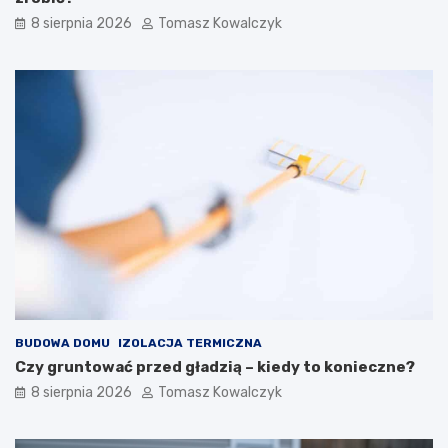
r
8 sierpnia 2026
Tomasz Kowalczyk
z
n
y
c
h
BUDOWA DOMU
IZOLACJA TERMICZNA
Czy gruntować przed gładzią – kiedy to konieczne?
8 sierpnia 2026
Tomasz Kowalczyk