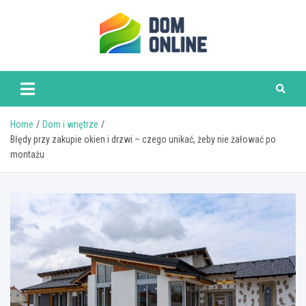
Skip
to
content
www.domonline.pl
Home
Dom i wnętrze
Błędy przy zakupie okien i drzwi – czego unikać, żeby nie żałować po
montażu