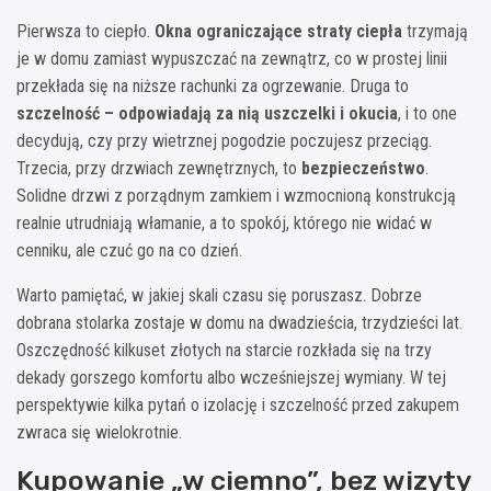
Pierwsza to ciepło.
Okna ograniczające straty ciepła
trzymają
je w domu zamiast wypuszczać na zewnątrz, co w prostej linii
przekłada się na niższe rachunki za ogrzewanie. Druga to
szczelność – odpowiadają za nią uszczelki i okucia
, i to one
decydują, czy przy wietrznej pogodzie poczujesz przeciąg.
Trzecia, przy drzwiach zewnętrznych, to
bezpieczeństwo
.
Solidne drzwi z porządnym zamkiem i wzmocnioną konstrukcją
realnie utrudniają włamanie, a to spokój, którego nie widać w
cenniku, ale czuć go na co dzień.
Warto pamiętać, w jakiej skali czasu się poruszasz. Dobrze
dobrana stolarka zostaje w domu na dwadzieścia, trzydzieści lat.
Oszczędność kilkuset złotych na starcie rozkłada się na trzy
dekady gorszego komfortu albo wcześniejszej wymiany. W tej
perspektywie kilka pytań o izolację i szczelność przed zakupem
zwraca się wielokrotnie.
Kupowanie „w ciemno”, bez wizyty