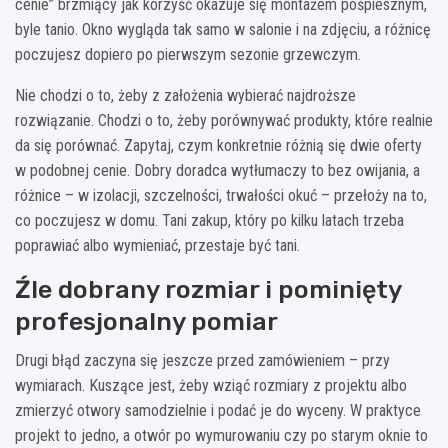
cenie” brzmiący jak korzyść okazuje się montażem pośpiesznym,
byle tanio. Okno wygląda tak samo w salonie i na zdjęciu, a różnicę
poczujesz dopiero po pierwszym sezonie grzewczym.
Nie chodzi o to, żeby z założenia wybierać najdroższe
rozwiązanie. Chodzi o to, żeby porównywać produkty, które realnie
da się porównać. Zapytaj, czym konkretnie różnią się dwie oferty
w podobnej cenie. Dobry doradca wytłumaczy to bez owijania, a
różnice – w izolacji, szczelności, trwałości okuć – przełoży na to,
co poczujesz w domu. Tani zakup, który po kilku latach trzeba
poprawiać albo wymieniać, przestaje być tani.
Źle dobrany rozmiar i pominięty
profesjonalny pomiar
Drugi błąd zaczyna się jeszcze przed zamówieniem – przy
wymiarach. Kuszące jest, żeby wziąć rozmiary z projektu albo
zmierzyć otwory samodzielnie i podać je do wyceny. W praktyce
projekt to jedno, a otwór po wymurowaniu czy po starym oknie to