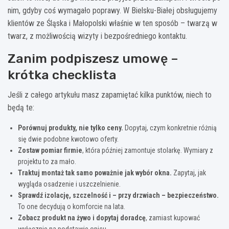
nim, gdyby coś wymagało poprawy. W Bielsku-Białej obsługujemy
klientów ze Śląska i Małopolski właśnie w ten sposób – twarzą w
twarz, z możliwością wizyty i bezpośredniego kontaktu.
Zanim podpiszesz umowę –
krótka checklista
Jeśli z całego artykułu masz zapamiętać kilka punktów, niech to
będą te:
Porównuj produkty, nie tylko ceny.
Dopytaj, czym konkretnie różnią
się dwie podobne kwotowo oferty.
Zostaw pomiar firmie
, która później zamontuje stolarkę. Wymiary z
projektu to za mało.
Traktuj montaż tak samo poważnie jak wybór okna.
Zapytaj, jak
wygląda osadzenie i uszczelnienie.
Sprawdź izolację, szczelność i – przy drzwiach – bezpieczeństwo.
To one decydują o komforcie na lata.
Zobacz produkt na żywo i dopytaj doradcę
, zamiast kupować
wyłącznie na podstawie opisu.