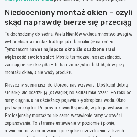
Niedoceniony montaż okien – czyli
skąd naprawdę bierze się przeciąg
Tu dochodzimy do sedna. Wielu klientów wkłada mnóstwo uwagi w
wybór okien, a montaż traktuje jako formalność na końcu.
Tymczasem
nawet najlepsze okno źle osadzone traci
większość swoich zalet
. Mostki termiczne, nieszczelności,
zacinające się skrzydła – to bardzo często efekt błędów przy
montażu okien, a nie wady produktu.
Klasyczny scenariusz, do którego nas wzywają: ktoś kupił dobrą
stolarkę, ale osadził ją „szwagier, bo akurat miał czas”. Po roku od
ramy ciągnie, a na ościeżnicy pojawia się skroplona woda. Okno
jest w porządku. Po prostu zawiódł sposób, w jaki je wstawiono.
Profesjonalny montaż to nie samo wstawienie ramy w otwór i
zapianowanie. To staranne ustawienie w poziomie i pionie,
równomierne zamocowanie i porządne uszczelnienie z trzech