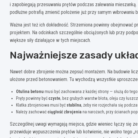
i zapobiegają przesuwaniu prętów podczas zalewania mieszanką. J
podłużne potrafią zmienić położenie już przy samym wibrowaniu b
Ważna jest też ich dokładność. Strzemiona powinny obejmować prę
projektem. Na odcinkach szczególnie obciążonych lub przy podpor
większe siły działające w tych miejscach.
Najważniejsze zasady układ
Nawet dobre zbrojenie można zepsuć montażem. Na budowie liczy si
ułożone przed betonowaniem. Tu wychodzą wszystkie uproszczen
Otulina betonu
musi być zachowana z każdej strony — służą do tego
Pręty powinny być
czyste
, bez grubych warstw błota, oleju czy łuszcz
Klatka zbrojeniowa musi być
stabilna
, żeby nie rozjechała się podcz
Należy zachować
ciągłość zbrojenia
na narożach, przy ścianach pop
Szczególnej uwagi wymagają miejsca, gdzie wieniec łączy się ze s
przewiduje wypuszczenia prętów lub kotwienie, nie wolno tego „