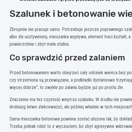
Szalunek i betonowanie wi
Zbrojenie nie pracuje samo. Potrzebuje jeszcze poprawnego szalu
albo źle usztywniony, mieszanka wypływa, element traci kształt, 
powierzchnie i zbyt mała otulina.
Co sprawdzić przed zalaniem
Przed betonowaniem warto obejrzeć cały odcinek wieńca bez poś
czy strzemiona są przewiązane, a podkładki dystansowe trzymają 
więcej dobrze”, to zwykle po zalaniu będzie już po prostu źle.
Znaczenie ma też czystość wnętrza szalunku. W środku nie powinno
drobiazg łatwo zlekceważyć, ale później właśnie w tych miejscach 
Sama mieszanka betonowa powinna zostać ułożona tak, by dokładn
Trzeba jednak robić to z wyczuciem, bo zbyt agresywne wibrowan