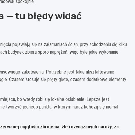
racował spokojnie.
a — tu błędy widać
ęcia pojawiają się na załamaniach ścian, przy schodzeniu się kilku
żach budynek zbiera sporo naprężeń, więc byle jakie wykonanie
ensownego zakotwienia. Potrzebne jest takie ukształtowanie
drugie. Czasem stosuje się pręty gięte, czasem dodatkowe elementy
ejscu, bo wtedy robi się lokalne osłabienie. Lepsze jest
 nie tworzyć jednego punktu, w którym naraz kończą się niemal
przerwanej ciągłości zbrojenia: źle rozwiązanych naroży, za