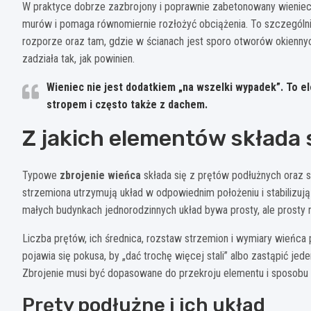
W praktyce dobrze zazbrojony i poprawnie zabetonowany wieniec
murów i pomaga równomiernie rozłożyć obciążenia. To szczegól
rozporze oraz tam, gdzie w ścianach jest sporo otworów okiennyc
zadziała tak, jak powinien.
Wieniec nie jest dodatkiem „na wszelki wypadek”. To el
stropem i często także z dachem.
Z jakich elementów składa 
Typowe
zbrojenie wieńca
składa się z prętów podłużnych oraz s
strzemiona utrzymują układ w odpowiednim położeniu i stabilizuj
małych budynkach jednorodzinnych układ bywa prosty, ale prosty 
Liczba prętów, ich średnica, rozstaw strzemion i wymiary wieńca
pojawia się pokusa, by „dać trochę więcej stali” albo zastąpić jede
Zbrojenie musi być dopasowane do przekroju elementu i sposobu je
Pręty podłużne i ich układ