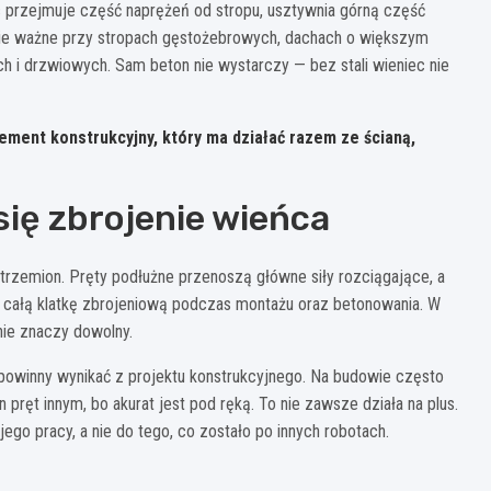
 przejmuje część naprężeń od stropu, usztywnia górną część
nie ważne przy stropach gęstożebrowych, dachach o większym
h i drzwiowych. Sam beton nie wystarczy — bez stali wieniec nie
ement konstrukcyjny, który ma działać razem ze ścianą,
się zbrojenie wieńca
trzemion. Pręty podłużne przenoszą główne siły rozciągające, a
ą całą klatkę zbrojeniową podczas montażu oraz betonowania. W
nie znaczy dowolny.
 powinny wynikać z projektu konstrukcyjnego. Na budowie często
n pręt innym, bo akurat jest pod ręką. To nie zawsze działa na plus.
go pracy, a nie do tego, co zostało po innych robotach.