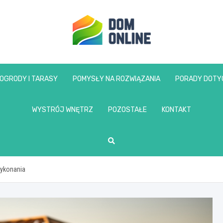
www.domonline.pl
OGRODY I TARASY
POMYSŁY NA ROZWIĄZANIA
PORADY DOTY
WYSTRÓJ WNĘTRZ
POZOSTAŁE
KONTAKT
wykonania