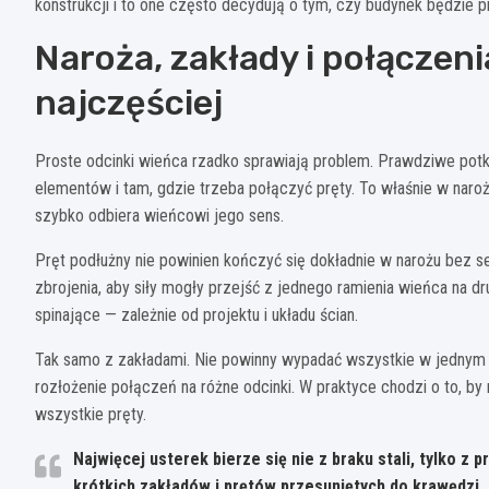
konstrukcji i to one często decydują o tym, czy budynek będzie p
Naroża, zakłady i połączeni
najczęściej
Proste odcinki wieńca rzadko sprawiają problem. Prawdziwe potkni
elementów i tam, gdzie trzeba połączyć pręty. To właśnie w naro
szybko odbiera wieńcowi jego sens.
Pręt podłużny nie powinien kończyć się dokładnie w narożu bez s
zbrojenia, aby siły mogły przejść z jednego ramienia wieńca na 
spinające — zależnie od projektu i układu ścian.
Tak samo z zakładami. Nie powinny wypadać wszystkie w jednym mi
rozłożenie połączeń na różne odcinki. W praktyce chodzi o to, by
wszystkie pręty.
Najwięcej usterek bierze się nie z braku stali, tylko z 
krótkich zakładów i prętów przesuniętych do krawędzi.