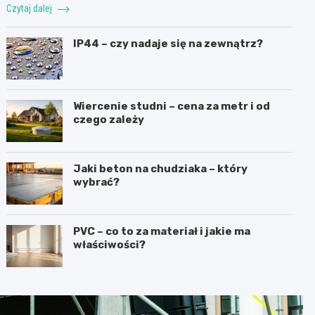
Czytaj dalej
IP44 – czy nadaje się na zewnątrz?
Wiercenie studni – cena za metr i od
czego zależy
Jaki beton na chudziaka – który
wybrać?
PVC – co to za materiał i jakie ma
właściwości?