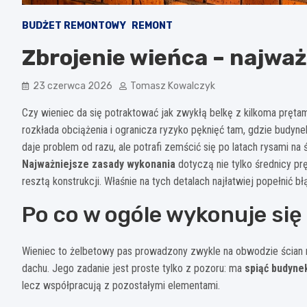
BUDŻET REMONTOWY
REMONT
Zbrojenie wieńca – najwa
23 czerwca 2026
Tomasz Kowalczyk
Czy wieniec da się potraktować jak zwykłą belkę z kilkoma prętam
rozkłada obciążenia i ogranicza ryzyko pęknięć tam, gdzie budyn
daje problem od razu, ale potrafi zemścić się po latach rysami na
Najważniejsze zasady wykonania
dotyczą nie tylko średnicy pręt
resztą konstrukcji. Właśnie na tych detalach najłatwiej popełnić bł
Po co w ogóle wykonuje się
Wieniec to żelbetowy pas prowadzony zwykle na obwodzie ścian n
dachu. Jego zadanie jest proste tylko z pozoru: ma
spiąć budyne
lecz współpracują z pozostałymi elementami.