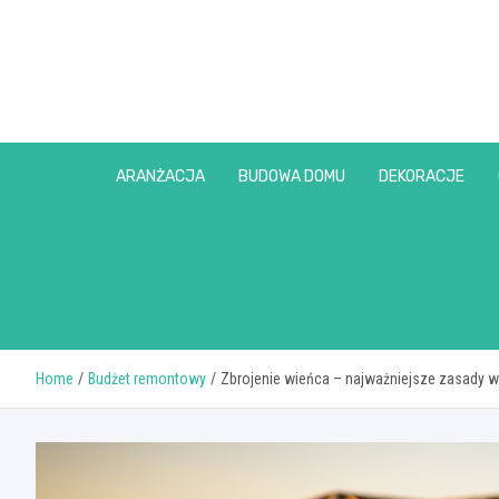
Skip
to
content
ARANŻACJA
BUDOWA DOMU
DEKORACJE
Home
Budżet remontowy
Zbrojenie wieńca – najważniejsze zasady 