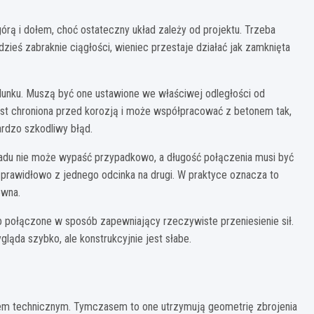
órą i dołem, choć ostateczny układ zależy od projektu. Trzeba
dzieś zabraknie ciągłości, wieniec przestaje działać jak zamknięta
alunku. Muszą być one ustawione we właściwej odległości od
jest chroniona przed korozją i może współpracować z betonem tak,
ardzo szkodliwy błąd.
ładu nie może wypaść przypadkowo, a długość połączenia musi być
ą prawidłowo z jednego odcinka na drugi. W praktyce oznacza to
ewna.
ub połączone w sposób zapewniający rzeczywiste przeniesienie sił.
ląda szybko, ale konstrukcyjnie jest słabe.
em technicznym. Tymczasem to one utrzymują geometrię zbrojenia