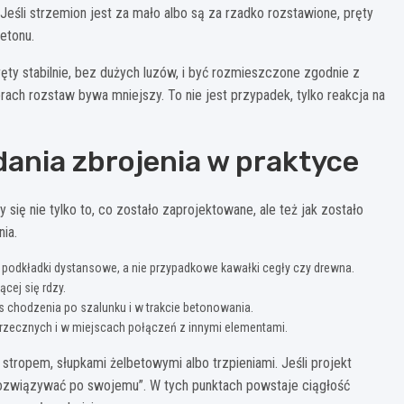
eśli strzemion jest za mało albo są za rzadko rozstawione, pręty
etonu.
ty stabilnie, bez dużych luzów, i być rozmieszczone zgodnie z
ach rozstaw bywa mniejszy. To nie jest przypadek, tylko reakcja na
ania zbrojenia w praktyce
ę nie tylko to, co zostało zaprojektowane, ale też jak zostało
ia.
 podkładki dystansowe, a nie przypadkowe kawałki cegły czy drewna.
ącej się rdzy.
as chodzenia po szalunku i w trakcie betonowania.
rzecznych i w miejscach połączeń z innymi elementami.
tropem, słupkami żelbetowymi albo trzpieniami. Jeśli projekt
rozwiązywać po swojemu”. W tych punktach powstaje ciągłość