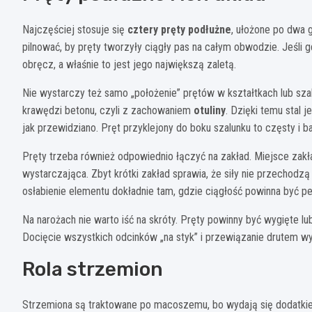
Najczęściej stosuje się
cztery pręty podłużne
, ułożone po dwa g
pilnować, by pręty tworzyły ciągły pas na całym obwodzie. Jeśli g
obręcz, a właśnie to jest jego największą zaletą.
Nie wystarczy też samo „położenie” prętów w kształtkach lub sz
krawędzi betonu, czyli z zachowaniem
otuliny
. Dzięki temu stal 
jak przewidziano. Pręt przyklejony do boku szalunku to częsty i b
Pręty trzeba również odpowiednio łączyć na zakład. Miejsce zak
wystarczająca. Zbyt krótki zakład sprawia, że siły nie przechodz
osłabienie elementu dokładnie tam, gdzie ciągłość powinna być p
Na narożach nie warto iść na skróty. Pręty powinny być wygięte l
Docięcie wszystkich odcinków „na styk” i przewiązanie drutem wyg
Rola strzemion
Strzemiona są traktowane po macoszemu, bo wydają się dodatki