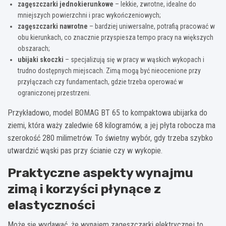
zagęszczarki jednokierunkowe
– lekkie, zwrotne, idealne do
mniejszych powierzchni i prac wykończeniowych;
zagęszczarki nawrotne
– bardziej uniwersalne, potrafią pracować w
obu kierunkach, co znacznie przyspiesza tempo pracy na większych
obszarach;
ubijaki skoczki
– specjalizują się w pracy w wąskich wykopach i
trudno dostępnych miejscach. Zimą mogą być nieocenione przy
przyłączach czy fundamentach, gdzie trzeba operować w
ograniczonej przestrzeni.
Przykładowo, model BOMAG BT 65 to kompaktowa ubijarka do
ziemi, która waży zaledwie 68 kilogramów, a jej płyta robocza ma
szerokość 280 milimetrów. To świetny wybór, gdy trzeba szybko
utwardzić wąski pas przy ścianie czy w wykopie.
Praktyczne aspekty wynajmu
zimą i korzyści płynące z
elastyczności
Może się wydawać, że wynajem zagęszczarki elektrycznej to