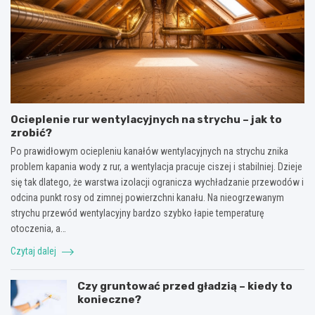
Ocieplenie rur wentylacyjnych na strychu – jak to
zrobić?
Po prawidłowym ociepleniu kanałów wentylacyjnych na strychu znika
problem kapania wody z rur, a wentylacja pracuje ciszej i stabilniej. Dzieje
się tak dlatego, że warstwa izolacji ogranicza wychładzanie przewodów i
odcina punkt rosy od zimnej powierzchni kanału. Na nieogrzewanym
strychu przewód wentylacyjny bardzo szybko łapie temperaturę
otoczenia, a…
Czytaj dalej
Czy gruntować przed gładzią – kiedy to
konieczne?