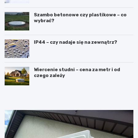
Szambo betonowe czy plastikowe – co
wybrać?
IP44 – czy nadaje się na zewnątrz?
Wiercenie studni – cena za metr i od
czego zależy
R
L
u
a
s
t
z
a
t
r
o
k
w
a
a
c
n
z
i
o