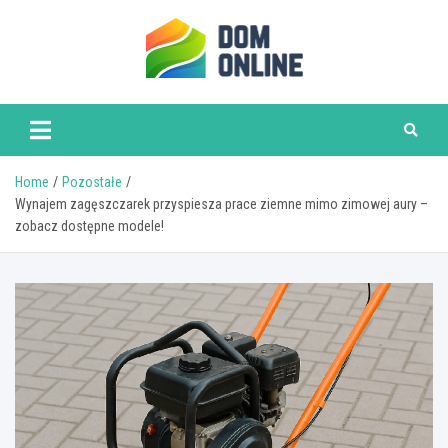
Skip
to
content
www.domonline.pl
Home
Pozostałe
Wynajem zagęszczarek przyspiesza prace ziemne mimo zimowej aury –
zobacz dostępne modele!