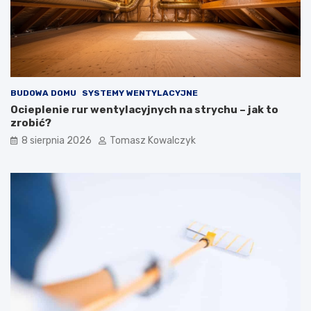
y
u
c
d
h
o
i
w
z
i
e
e
w
BUDOWA DOMU
SYSTEMY WENTYLACYJNE
n
ę
Ocieplenie rur wentylacyjnych na strychu – jak to
t
zrobić?
r
8 sierpnia 2026
Tomasz Kowalczyk
z
n
y
c
h