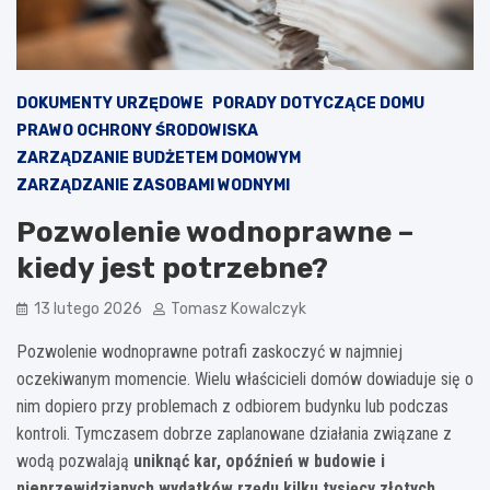
DOKUMENTY URZĘDOWE
PORADY DOTYCZĄCE DOMU
PRAWO OCHRONY ŚRODOWISKA
ZARZĄDZANIE BUDŻETEM DOMOWYM
ZARZĄDZANIE ZASOBAMI WODNYMI
Pozwolenie wodnoprawne –
kiedy jest potrzebne?
13 lutego 2026
Tomasz Kowalczyk
Pozwolenie wodnoprawne potrafi zaskoczyć w najmniej
oczekiwanym momencie. Wielu właścicieli domów dowiaduje się o
nim dopiero przy problemach z odbiorem budynku lub podczas
kontroli. Tymczasem dobrze zaplanowane działania związane z
wodą pozwalają
uniknąć kar, opóźnień w budowie i
nieprzewidzianych wydatków rzędu kilku tysięcy złotych
.