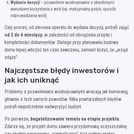
Wydanie decyzji
– pozwolenie wodnoprawne z określonymi
warunkami korzystania z wód (np. maksymalny pobór, sposób
odprowadzania wód).
Cały proces, od zlecenia operatu do wydania decyzji, potrafi zająć
od 2 do 6 miesięcy
, w zależności od obciążenia urzędu i
kompletności dokumentów. Dlatego przy planowaniu budowy
domu lepiej wliczyć ten czas zawczasu, zamiast liczyć, że „urząd
zdąży”.
Najczęstsze błędy inwestorów i
jak ich uniknąć
Problemy z pozwoleniami wodnoprawnymi wracają jak bumerang,
głównie z tych samych powodów. Kilka powtarzalnych błędów
potrafi niepotrzebnie nadwyrężyć budżet.
Po pierwsze,
bagatelizowanie tematu na etapie projektu
.
Zdarza się, że projekt domu zawiera przydomową oczyszczalnię
czy studnię narysowaną „symbolicznie”, bez realnej analizy