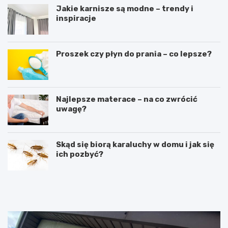
Jakie karnisze są modne – trendy i
inspiracje
Proszek czy płyn do prania – co lepsze?
Najlepsze materace – na co zwrócić
uwagę?
Skąd się biorą karaluchy w domu i jak się
ich pozbyć?
R
L
u
a
s
t
z
a
t
r
o
k
w
a