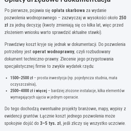
Po pierwsze, pojawia się
opłata skarbowa
za wydanie
pozwolenia wodnoprawnego – zazwyczaj w wysokości około
250
zł
za jedną decyzję (kwoty zmieniają się co kilka lat, więc przed
złożeniem wniosku warto sprawdzić aktualne stawki).
Prawdziwy koszt kryje się jednak w dokumentacji. Do pozwolenia
potrzebny jest
operat wodnoprawny
, czyli rozbudowany
dokument techniczno-prawny. Zlecenie jego przygotowania
specjalistycznej firmie to zwykle wydatek rzędu:
1500–2500 zł
– prosta inwestycja (np. pojedyncza studnia, mała
oczyszczalnia),
2500–4000 zł i więcej
– bardziej złożone instalacje, kilka elementów
wymagających ujęcia w jednym operacie.
Do tego dochodzą ewentualne projekty branżowe, mapy, wypisy z
ewidencji gruntów. Łącznie koszt jednego pozwolenia może
spokojnie dojść do
3–5 tys. zł
, jeśli zliczy się wszystko uczciwie.