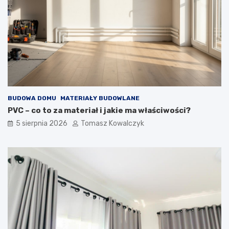
r
n
z
a
n
b
y
u
c
d
h
o
i
w
z
i
e
e
w
BUDOWA DOMU
MATERIAŁY BUDOWLANE
n
ę
PVC – co to za materiał i jakie ma właściwości?
t
5 sierpnia 2026
Tomasz Kowalczyk
r
z
n
y
c
h