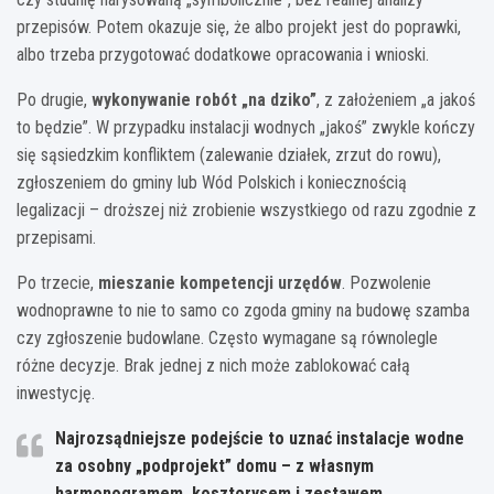
przepisów. Potem okazuje się, że albo projekt jest do poprawki,
albo trzeba przygotować dodatkowe opracowania i wnioski.
Po drugie,
wykonywanie robót „na dziko”
, z założeniem „a jakoś
to będzie”. W przypadku instalacji wodnych „jakoś” zwykle kończy
się sąsiedzkim konfliktem (zalewanie działek, zrzut do rowu),
zgłoszeniem do gminy lub Wód Polskich i koniecznością
legalizacji – droższej niż zrobienie wszystkiego od razu zgodnie z
przepisami.
Po trzecie,
mieszanie kompetencji urzędów
. Pozwolenie
wodnoprawne to nie to samo co zgoda gminy na budowę szamba
czy zgłoszenie budowlane. Często wymagane są równolegle
różne decyzje. Brak jednej z nich może zablokować całą
inwestycję.
Najrozsądniejsze podejście to uznać instalacje wodne
za osobny „podprojekt” domu – z własnym
harmonogramem, kosztorysem i zestawem