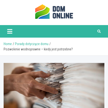
Skip
to
content
www.domonline.pl
Home
Porady dotyczące domu
Pozwolenie wodnoprawne – kiedy jest potrzebne?