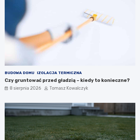
h
BUDOWA DOMU
IZOLACJA TERMICZNA
Czy gruntować przed gładzią – kiedy to konieczne?
8 sierpnia 2026
Tomasz Kowalczyk