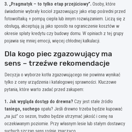
3. „Pragmatyk – to tylko etap przejściowy”.
Osoby, które
świadomie wybrały kocioł zgazowujący jako etap pośredni przed
fotowoltaiką + pompą ciepła lub innym rozwiązaniem. Liczą się z
obsługą, akceptują ją jako sposób na ograniczenie kosztów w
okresie spłaty kredytu czy budowy domu. W opiniach z tej grupy
pojawia się mniej emocji, więcej chłodnej kalkulacji.
Dla kogo piec zgazowujący ma
sens – trzeźwe rekomendacje
Decyzja o wyborze kotła zgazowującego nie powinna wynikać
tylko z ceny urządzenia i katalogowej sprawności. Kluczowe
pytania, które warto zadać przed zakupem:
1. Jak wygląda dostęp do drewna?
Czy jest stałe źródło
taniego, suchego
opału? Jeśli drewno trzeba będzie kupować
„na już” co sezon, trudno będzie utrzymać jakość i cenę na
oczekiwanym poziomie. Przy własnym lesie lub stałym dostawcy
suchych szczap sens rośnie znacząco.