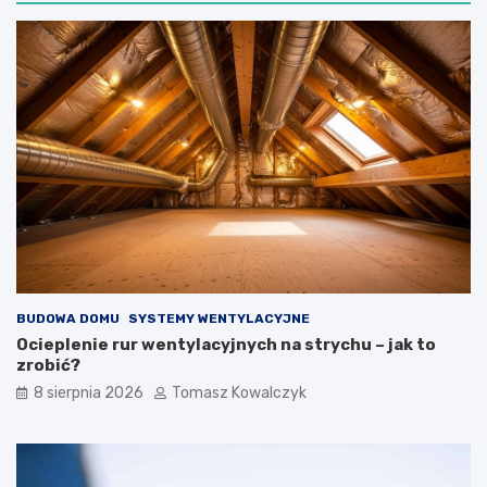
e
a
w
d
n
ż
ę
e
t
t
r
n
z
a
n
b
y
u
c
d
h
o
i
w
z
i
e
e
w
BUDOWA DOMU
SYSTEMY WENTYLACYJNE
n
ę
Ocieplenie rur wentylacyjnych na strychu – jak to
t
zrobić?
r
8 sierpnia 2026
Tomasz Kowalczyk
z
n
y
c