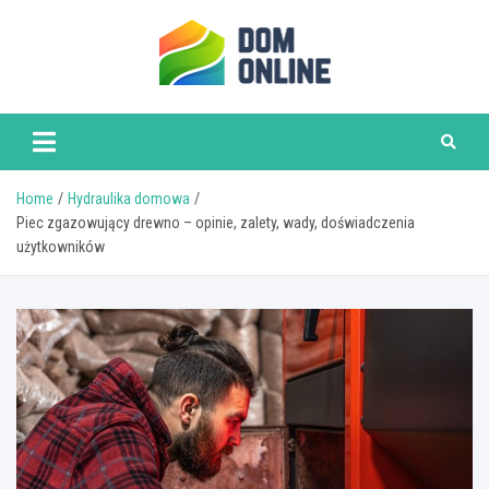
Skip
to
content
www.domonline.pl
Home
Hydraulika domowa
Piec zgazowujący drewno – opinie, zalety, wady, doświadczenia
użytkowników