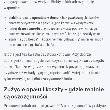
zmagazynowanego w wodzie. Efekty, o których często się
wspomina:
stabilniejsza temperatura w domu
– bez gwałtownych skoków,
charakterystycznych dla palenia „pod korek” w zwykłym kotle,
mniej dymu i smrodu
przy rozpalaniu – przy poprawnym ciągu i
suchym drewnie spalanie jest „czystsze” i bardziej przewidywalne,
spalanie „do końca”
– kocioł nie musi „dławić się” na niskiej mocy,
bo nadmiar energii trafia do bufora.
Istotna jest też kwestia czystości kotłowni. Przy dobrze
dobranym kominie i regularnym czyszczeniu, użytkownicy często
podkreślają, że wnętrze kotła i wymiennik pozostają znacznie
czystsze niż w tradycyjnych „kopciuchach”. Mniej smoły to nie
tylko estetyka, ale i dłuższa żywotność kotła.
Zużycie opału i koszty – gdzie realnie
są oszczędności
Producent potrafi obiecać „nawet 50% oszczędności”. W praktyce