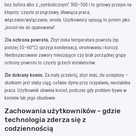
bez bufora albo z „symbolicznym” 300–500 l to gotowy przepis na
kłopoty: częste przegrzewy, dławiąca praca,
włączanie/wyłączanie, smoła. Użytkownicy opisują to potem jako
„kocioł nie do opanowania”.
Zła ochrona powrotu.
Zbyt niska temperatura powrotu (np.
poniżej 55–60°C) sprzyja kondensacji, smołowaniu i korozji.
Niedoszacowane zawory mieszające czy brak porządnej grupy
ochrony powrotu to częsty grzech instalatorów.
Źle dobrany komin.
Za mały przekrój, zbyt niski, źle ocieplony –
skutkiem jest słaby ciąg, cofanie dymu przy rozpalaniu, niestabilna
praca. Użytkownik obwinia kocioł, podczas gdy problem bywa w
kominie lub jego obudowie.
Zachowania użytkowników – gdzie
technologia zderza się z
codziennością