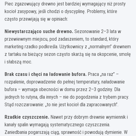
Piec zgazowujący drewno jest bardziej wymagający niż prosty
kocioł zasypowy, jeśli chodzi o dyscyplinę. Problemy, które
często przewijają się w opiniach:
Niewystarczająco suche drewno.
Sezonowanie 2–3 lata w
przewiewnym miejscu, pod zadaszeniem, to standard, który
marketing rzadko podkreśla. Użytkownicy z „normalnym” drewnem
z tartaku na bieżący sezon często skarżą się na okopcenie, smołę
i słabszą moc.
Brak czasu i chęci na ładowanie bufora.
Praca „na raz” –
rozpalenie, doprowadzenie do pełnej temperatury, naładowanie
bufora – wymaga obecności w domu przez 2–3 godziny. Dla
jednych to rutyna, dla innych – nie do pogodzenia z trybem pracy.
Stąd rozczarowanie: „to nie jest kocioł dla zapracowanych”.
Rzadkie czyszczenie.
Nawet przy dobrym drewnie wymiennik i
kanały spalin wymagają systematycznego czyszczenia.
Zaniedbania pogarszają ciąg, sprawność i powodują dymienie. W