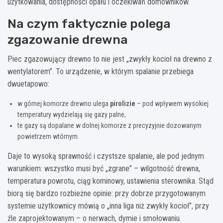
użytkowania, dostępności opału i oczekiwań domowników.
Na czym faktycznie polega
zgazowanie drewna
Piec zgazowujący drewno to nie jest „zwykły kocioł na drewno z
wentylatorem”. To urządzenie, w którym spalanie przebiega
dwuetapowo:
w górnej komorze drewno ulega
pirolizie
– pod wpływem wysokiej
temperatury wydzielają się gazy palne,
te gazy są dopalane w dolnej komorze z precyzyjnie dozowanym
powietrzem wtórnym.
Daje to wysoką sprawność i czystsze spalanie, ale pod jednym
warunkiem: wszystko musi być „zgrane” – wilgotność drewna,
temperatura powrotu, ciąg kominowy, ustawienia sterownika. Stąd
biorą się bardzo rozbieżne opinie: przy dobrze przygotowanym
systemie użytkownicy mówią o „inna liga niż zwykły kocioł”, przy
źle zaprojektowanym – o nerwach, dymie i smołowaniu.