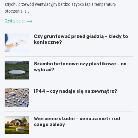
strychu przewód wentylacyjny bardzo szybko łapie temperaturę
otoczenia, a…
Czytaj dalej
Czy gruntować przed gładzią – kiedy to
konieczne?
Szambo betonowe czy plastikowe – co
wybrać?
IP44 – czy nadaje się na zewnątrz?
Wiercenie studni – cena za metr i od
czego zależy
R
L