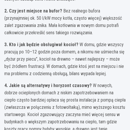
2. Czy jest miejsce na bufor?
Bez realnego bufora
(przynajmniej ok. 50 l/kW mocy kotła, często więcej) większość
zalet zgazowania znika. Mała kotłownia w nowym domu potrafi
całkowicie przekreślić sens takiego rozwiązania.
3. Kto i jak będzie obsługiwał kocioł?
W domu, gdzie wszyscy
pracują po 10–12 godzin poza domem, a nikomu nie uśmiecha się
„dyżur przy piecu”, kocioł na drewno – nawet najlepszy – może
być źródłem frustracji. W domach, gdzie ktoś jest na miejscu i nie
ma problemu z codzienną obsługą, bilans wypada lepiej.
4. Jakie są alternatywy i horyzont czasowy?
W nowych,
dobrze ocieplonych domach z niskim zapotrzebowaniem na
ciepło często bardziej opłaca się prosta instalacja z pompą ciepła
(zwłaszcza w połączeniu z fotowoltaiką), mimo wyższego kosztu
startowego. Kocioł zgazowujący zaczyna mieć więcej sensu w
budynkach o większym zapotrzebowaniu na ciepło, tam gdzie
koszty pracy pompy byłyby wysokie, a drewno jest tanie.