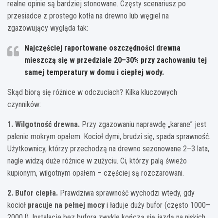
realne opinie są bardziej stonowane. Częsty scenariusz po
przesiadce z prostego kotła na drewno lub węgiel na
zgazowujący wygląda tak:
Najczęściej raportowane oszczędności drewna
mieszczą się w przedziale
20–30%
przy zachowaniu tej
samej temperatury w domu i ciepłej wody.
Skąd biorą się różnice w odczuciach? Kilka kluczowych
czynników:
1. Wilgotność drewna.
Przy zgazowaniu naprawdę „karane” jest
palenie mokrym opałem. Kocioł dymi, brudzi się, spada sprawność.
Użytkownicy, którzy przechodzą na drewno sezonowane 2–3 lata,
nagle widzą duże różnice w zużyciu. Ci, którzy palą świeżo
kupionym, wilgotnym opałem – częściej są rozczarowani.
2. Bufor ciepła.
Prawdziwa sprawność wychodzi wtedy, gdy
kocioł
pracuje na pełnej mocy
i ładuje duży bufor (często 1000–
2000 l). Instalacje bez bufora zwykle kończą się jazdą na niskich