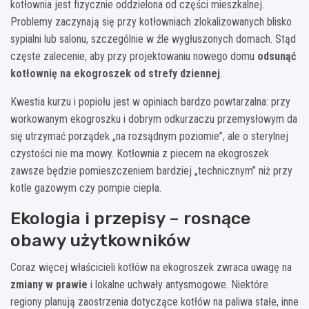
kotłownia jest fizycznie oddzielona od części mieszkalnej.
Problemy zaczynają się przy kotłowniach zlokalizowanych blisko
sypialni lub salonu, szczególnie w źle wygłuszonych domach. Stąd
częste zalecenie, aby przy projektowaniu nowego domu
odsunąć
kotłownię na ekogroszek od strefy dziennej
.
Kwestia kurzu i popiołu jest w opiniach bardzo powtarzalna: przy
workowanym ekogroszku i dobrym odkurzaczu przemysłowym da
się utrzymać porządek „na rozsądnym poziomie”, ale o sterylnej
czystości nie ma mowy. Kotłownia z piecem na ekogroszek
zawsze będzie pomieszczeniem bardziej „technicznym” niż przy
kotle gazowym czy pompie ciepła.
Ekologia i przepisy – rosnące
obawy użytkowników
Coraz więcej właścicieli kotłów na ekogroszek zwraca uwagę na
zmiany w prawie
i lokalne uchwały antysmogowe. Niektóre
regiony planują zaostrzenia dotyczące kotłów na paliwa stałe, inne