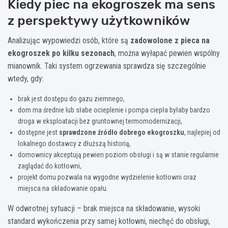
Kiedy piec na ekogroszek ma sens
z perspektywy użytkowników
Analizując wypowiedzi osób, które są
zadowolone z pieca na
ekogroszek po kilku sezonach
, można wyłapać pewien wspólny
mianownik. Taki system ogrzewania sprawdza się szczególnie
wtedy, gdy:
brak jest dostępu do gazu ziemnego,
dom ma średnie lub słabe ocieplenie i pompa ciepła byłaby bardzo
droga w eksploatacji bez gruntownej termomodernizacji,
dostępne jest
sprawdzone źródło dobrego ekogroszku
, najlepiej od
lokalnego dostawcy z dłuższą historią,
domownicy akceptują pewien poziom obsługi i są w stanie regularnie
zaglądać do kotłowni,
projekt domu pozwala na wygodne wydzielenie kotłowni oraz
miejsca na składowanie opału.
W odwrotnej sytuacji – brak miejsca na składowanie, wysoki
standard wykończenia przy samej kotłowni, niechęć do obsługi,