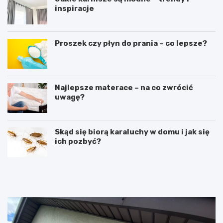
inspiracje
Proszek czy płyn do prania – co lepsze?
Najlepsze materace – na co zwrócić
uwagę?
Skąd się biorą karaluchy w domu i jak się
ich pozbyć?
R
L
u
a
s
t
z
a
t
r
o
k
w
a
a
c