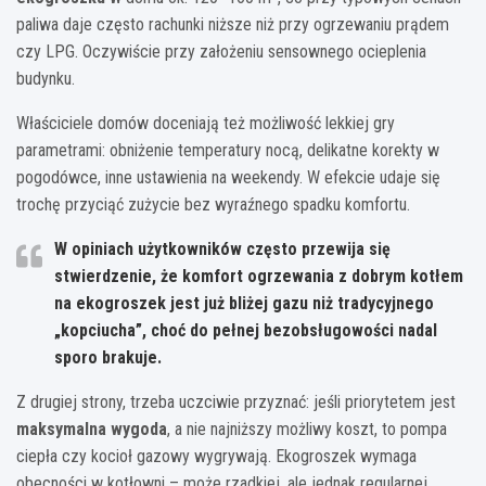
paliwa daje często rachunki niższe niż przy ogrzewaniu prądem
czy LPG. Oczywiście przy założeniu sensownego ocieplenia
budynku.
Właściciele domów doceniają też możliwość lekkiej gry
parametrami: obniżenie temperatury nocą, delikatne korekty w
pogodówce, inne ustawienia na weekendy. W efekcie udaje się
trochę przyciąć zużycie bez wyraźnego spadku komfortu.
W opiniach użytkowników często przewija się
stwierdzenie, że
komfort ogrzewania z dobrym kotłem
na ekogroszek jest już bliżej gazu niż tradycyjnego
„kopciucha”
, choć do pełnej bezobsługowości nadal
sporo brakuje.
Z drugiej strony, trzeba uczciwie przyznać: jeśli priorytetem jest
maksymalna wygoda
, a nie najniższy możliwy koszt, to pompa
ciepła czy kocioł gazowy wygrywają. Ekogroszek wymaga
obecności w kotłowni – może rzadkiej, ale jednak regularnej.