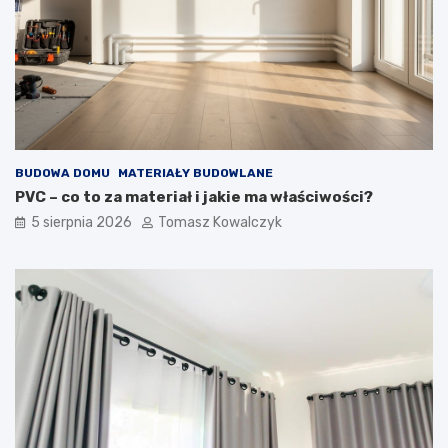
z
a
n
b
y
u
c
d
h
o
i
w
z
i
e
e
w
BUDOWA DOMU
MATERIAŁY BUDOWLANE
n
ę
PVC – co to za materiał i jakie ma właściwości?
t
5 sierpnia 2026
Tomasz Kowalczyk
r
z
n
y
c
h