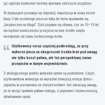
już ogłosiły konkretne terminy wymiany starszych urządzeń.
W dyskusjach przewija się niepokój: inwestycja w nowy kocioł
klasy 5 lub ecodesign jeszcze kilka lat temu wydawała się
„bezpieczna na długo”. Dziś pojawia się obawa, czy za 10–15 lat
nie będzie konieczności przejścia na inne źródło ciepła
niezależnie od stanu technicznego kotła.
Użytkownicy coraz częściej podkreślają, że przy
wyborze pieca na ekogroszek
trzeba brać pod uwagę
nie tylko koszt paliwa, ale też perspektywę zmian
przepisów w danym województwie
.
Z ekologicznego punktu widzenia opinie są podzielone. Część
użytkowników wskazuje na wyraźnie mniejszą emisję dymu i
zapachu w porównaniu ze starymi kotłami. Inni zwracają uwagę,
że to wciąż spalanie paliwa stałego, z popiołem i koniecznością
składowania opału.