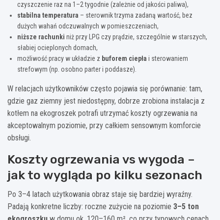
czyszczenie raz na 1–2 tygodnie (zależnie od jakości paliwa),
stabilna temperatura
– sterownik trzyma zadaną wartość, bez
dużych wahań odczuwalnych w pomieszczeniach,
niższe rachunki
niż przy LPG czy prądzie, szczególnie w starszych,
słabiej ocieplonych domach,
możliwość pracy w układzie z
buforem ciepła
i sterowaniem
strefowym (np. osobno parter i poddasze).
W relacjach użytkowników często pojawia się porównanie: tam,
gdzie gaz ziemny jest niedostępny, dobrze zrobiona instalacja z
kotłem na ekogroszek potrafi utrzymać koszty ogrzewania na
akceptowalnym poziomie, przy całkiem sensownym komforcie
obsługi.
Koszty ogrzewania vs wygoda –
jak to wygląda po kilku sezonach
Po 3–4 latach użytkowania obraz staje się bardziej wyraźny.
Padają konkretne liczby: roczne zużycie na poziomie
3–5 ton
ekogroszku
w domu ok. 120–160 m², co przy typowych cenach