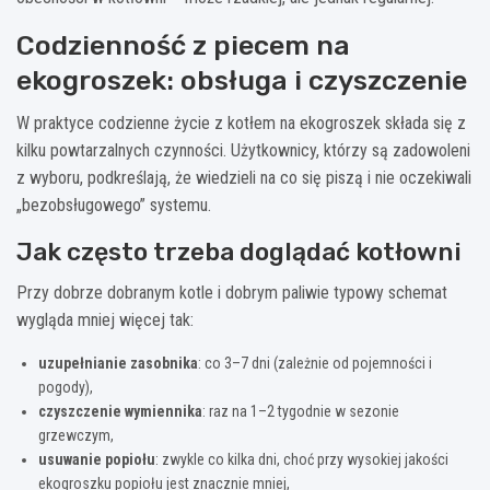
Codzienność z piecem na
ekogroszek: obsługa i czyszczenie
W praktyce codzienne życie z kotłem na ekogroszek składa się z
kilku powtarzalnych czynności. Użytkownicy, którzy są zadowoleni
z wyboru, podkreślają, że wiedzieli na co się piszą i nie oczekiwali
„bezobsługowego” systemu.
Jak często trzeba doglądać kotłowni
Przy dobrze dobranym kotle i dobrym paliwie typowy schemat
wygląda mniej więcej tak:
uzupełnianie zasobnika
: co 3–7 dni (zależnie od pojemności i
pogody),
czyszczenie wymiennika
: raz na 1–2 tygodnie w sezonie
grzewczym,
usuwanie popiołu
: zwykle co kilka dni, choć przy wysokiej jakości
ekogroszku popiołu jest znacznie mniej,