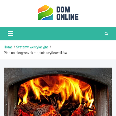
Skip
to
content
www.domonline.pl
Home
Systemy wentylacyjne
Piec na ekogroszek – opinie użytkowników