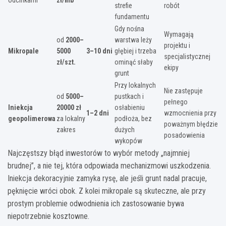
strefie
robót
fundamentu
Gdy nośna
Wymagają
od
2000–
warstwa leży
projektu i
Mikropale
5000
3–10 dni
głębiej i trzeba
specjalistycznej
zł/szt.
ominąć słaby
ekipy
grunt
Przy lokalnych
Nie zastępuje
od
5000–
pustkach i
pełnego
Iniekcja
20000 zł
osłabieniu
1–2 dni
wzmocnienia przy
geopolimerowa
za lokalny
podłoża, bez
poważnym błędzie
zakres
dużych
posadowienia
wykopów
Najczęstszy błąd inwestorów to wybór metody „najmniej
brudnej”, a nie tej, która odpowiada mechanizmowi uszkodzenia.
Iniekcja dekoracyjnie zamyka rysę, ale jeśli grunt nadal pracuje,
pęknięcie wróci obok. Z kolei mikropale są skuteczne, ale przy
prostym problemie odwodnienia ich zastosowanie bywa
niepotrzebnie kosztowne.