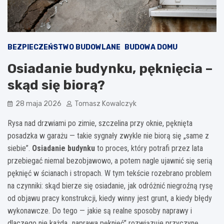
BEZPIECZEŃSTWO BUDOWLANE
BUDOWA DOMU
Osiadanie budynku, pęknięcia –
skąd się biorą?
28 maja 2026
Tomasz Kowalczyk
Rysa nad drzwiami po zimie, szczelina przy oknie, pęknięta
posadzka w garażu — takie sygnały zwykle nie biorą się „same z
siebie”.
Osiadanie budynku
to proces, który potrafi przez lata
przebiegać niemal bezobjawowo, a potem nagle ujawnić się serią
pęknięć w ścianach i stropach. W tym tekście rozebrano problem
na czynniki: skąd bierze się osiadanie, jak odróżnić niegroźną rysę
od objawu pracy konstrukcji, kiedy winny jest grunt, a kiedy błędy
wykonawcze. Do tego — jakie są realne sposoby naprawy i
dlaczego nie każda „naprawa pęknięć” rozwiązuje przyczynę.