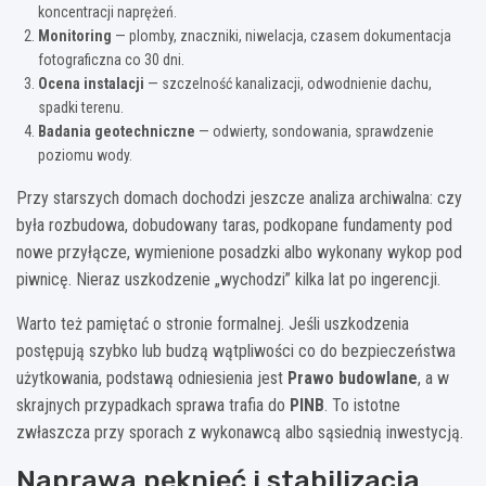
koncentracji naprężeń.
Monitoring
— plomby, znaczniki, niwelacja, czasem dokumentacja
fotograficzna co 30 dni.
Ocena instalacji
— szczelność kanalizacji, odwodnienie dachu,
spadki terenu.
Badania geotechniczne
— odwierty, sondowania, sprawdzenie
poziomu wody.
Przy starszych domach dochodzi jeszcze analiza archiwalna: czy
była rozbudowa, dobudowany taras, podkopane fundamenty pod
nowe przyłącze, wymienione posadzki albo wykonany wykop pod
piwnicę. Nieraz uszkodzenie „wychodzi” kilka lat po ingerencji.
Warto też pamiętać o stronie formalnej. Jeśli uszkodzenia
postępują szybko lub budzą wątpliwości co do bezpieczeństwa
użytkowania, podstawą odniesienia jest
Prawo budowlane
, a w
skrajnych przypadkach sprawa trafia do
PINB
. To istotne
zwłaszcza przy sporach z wykonawcą albo sąsiednią inwestycją.
Naprawa pęknięć i stabilizacja