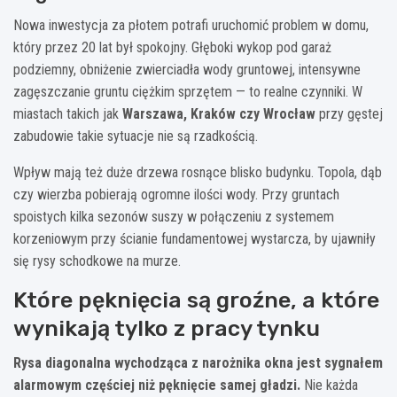
Nowa inwestycja za płotem potrafi uruchomić problem w domu,
który przez 20 lat był spokojny. Głęboki wykop pod garaż
podziemny, obniżenie zwierciadła wody gruntowej, intensywne
zagęszczanie gruntu ciężkim sprzętem — to realne czynniki. W
miastach takich jak
Warszawa, Kraków czy Wrocław
przy gęstej
zabudowie takie sytuacje nie są rzadkością.
Wpływ mają też duże drzewa rosnące blisko budynku. Topola, dąb
czy wierzba pobierają ogromne ilości wody. Przy gruntach
spoistych kilka sezonów suszy w połączeniu z systemem
korzeniowym przy ścianie fundamentowej wystarcza, by ujawniły
się rysy schodkowe na murze.
Które pęknięcia są groźne, a które
wynikają tylko z pracy tynku
Rysa diagonalna wychodząca z narożnika okna jest sygnałem
alarmowym częściej niż pęknięcie samej gładzi.
Nie każda