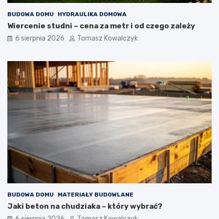
w
BUDOWA DOMU
HYDRAULIKA DOMOWA
n
ę
Wiercenie studni – cena za metr i od czego zależy
t
6 sierpnia 2026
Tomasz Kowalczyk
r
z
n
y
c
h
BUDOWA DOMU
MATERIAŁY BUDOWLANE
Jaki beton na chudziaka – który wybrać?
6 sierpnia 2026
Tomasz Kowalczyk