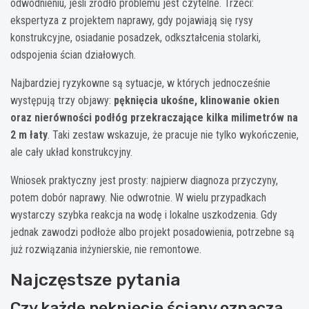
odwodnieniu, jeśli źródło problemu jest czytelne. Trzeci:
ekspertyza z projektem naprawy, gdy pojawiają się rysy
konstrukcyjne, osiadanie posadzek, odkształcenia stolarki,
odspojenia ścian działowych.
Najbardziej ryzykowne są sytuacje, w których jednocześnie
występują trzy objawy:
pęknięcia ukośne, klinowanie okien
oraz nierówności podłóg przekraczające kilka milimetrów na
2 m łaty
. Taki zestaw wskazuje, że pracuje nie tylko wykończenie,
ale cały układ konstrukcyjny.
Wniosek praktyczny jest prosty: najpierw diagnoza przyczyny,
potem dobór naprawy. Nie odwrotnie. W wielu przypadkach
wystarczy szybka reakcja na wodę i lokalne uszkodzenia. Gdy
jednak zawodzi podłoże albo projekt posadowienia, potrzebne są
już rozwiązania inżynierskie, nie remontowe.
Najczęstsze pytania
Czy każde pęknięcie ściany oznacza