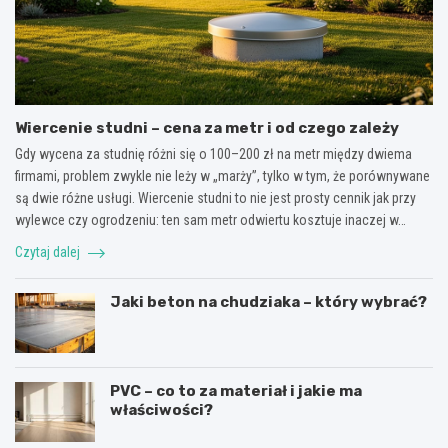
Wiercenie studni – cena za metr i od czego zależy
Gdy wycena za studnię różni się o 100–200 zł na metr między dwiema
firmami, problem zwykle nie leży w „marży”, tylko w tym, że porównywane
są dwie różne usługi. Wiercenie studni to nie jest prosty cennik jak przy
wylewce czy ogrodzeniu: ten sam metr odwiertu kosztuje inaczej w…
Czytaj dalej
Jaki beton na chudziaka – który wybrać?
PVC – co to za materiał i jakie ma
właściwości?