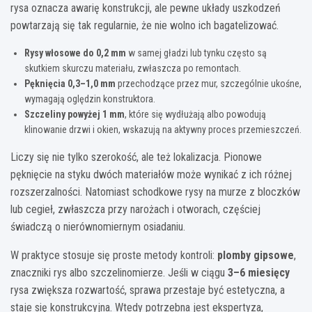
rysa oznacza awarię konstrukcji, ale pewne układy uszkodzeń
powtarzają się tak regularnie, że nie wolno ich bagatelizować.
Rysy włosowe do 0,2 mm
w samej gładzi lub tynku często są
skutkiem skurczu materiału, zwłaszcza po remontach.
Pęknięcia 0,3–1,0 mm
przechodzące przez mur, szczególnie ukośne,
wymagają oględzin konstruktora.
Szczeliny powyżej 1 mm
, które się wydłużają albo powodują
klinowanie drzwi i okien, wskazują na aktywny proces przemieszczeń.
Liczy się nie tylko szerokość, ale też lokalizacja. Pionowe
pęknięcie na styku dwóch materiałów może wynikać z ich różnej
rozszerzalności. Natomiast schodkowe rysy na murze z bloczków
lub cegieł, zwłaszcza przy narożach i otworach, częściej
świadczą o nierównomiernym osiadaniu.
W praktyce stosuje się proste metody kontroli:
plomby gipsowe
,
znaczniki rys albo szczelinomierze. Jeśli w ciągu
3–6 miesięcy
rysa zwiększa rozwartość, sprawa przestaje być estetyczna, a
staje się konstrukcyjna. Wtedy potrzebna jest ekspertyza,