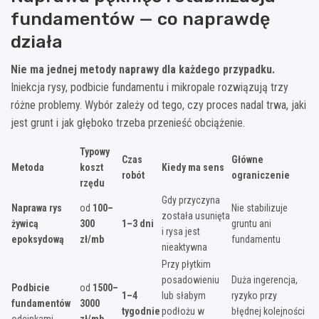
fundamentów — co naprawdę
działa
Nie ma jednej metody naprawy dla każdego przypadku.
Iniekcja rysy, podbicie fundamentu i mikropale rozwiązują trzy
różne problemy. Wybór zależy od tego, czy proces nadal trwa, jaki
jest grunt i jak głęboko trzeba przenieść obciążenie.
Typowy
Czas
Główne
Metoda
koszt
Kiedy ma sens
robót
ograniczenie
rzędu
Gdy przyczyna
Naprawa rys
od
100–
Nie stabilizuje
została usunięta
żywicą
300
1–3 dni
gruntu ani
i rysa jest
epoksydową
zł/mb
fundamentu
nieaktywna
Przy płytkim
posadowieniu
Duża ingerencja,
Podbicie
od
1500–
1–4
lub słabym
ryzyko przy
fundamentów
3000
tygodnie
podłożu w
błędnej kolejności
odcinkami
zł/mb