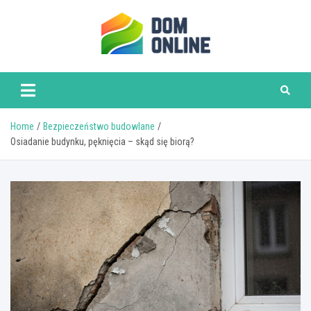
Skip
to
content
www.domonline.pl
Home
Bezpieczeństwo budowlane
Osiadanie budynku, pęknięcia – skąd się biorą?