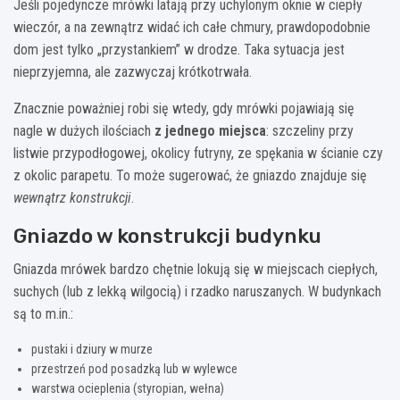
Jeśli pojedyncze mrówki latają przy uchylonym oknie w ciepły
wieczór, a na zewnątrz widać ich całe chmury, prawdopodobnie
dom jest tylko „przystankiem” w drodze. Taka sytuacja jest
nieprzyjemna, ale zazwyczaj krótkotrwała.
Znacznie poważniej robi się wtedy, gdy mrówki pojawiają się
nagle w dużych ilościach
z jednego miejsca
: szczeliny przy
listwie przypodłogowej, okolicy futryny, ze spękania w ścianie czy
z okolic parapetu. To może sugerować, że gniazdo znajduje się
wewnątrz konstrukcji
.
Gniazdo w konstrukcji budynku
Gniazda mrówek bardzo chętnie lokują się w miejscach ciepłych,
suchych (lub z lekką wilgocią) i rzadko naruszanych. W budynkach
są to m.in.:
pustaki i dziury w murze
przestrzeń pod posadzką lub w wylewce
warstwa ocieplenia (styropian, wełna)