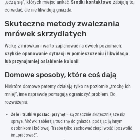
„uczą się”, których miejsc unikać.
Środki kontaktowe
zabijają to,
co widać, ale nie likwidują gniazda.
Skuteczne metody zwalczania
mrówek skrzydlatych
Walkę z mrówkami warto zaplanować na dwóch poziomach:
szybkie opanowanie sytuacji w pomieszczeniu
i
likwidacja
lub przynajmniej osłabienie kolonii
.
Domowe sposoby, które coś dają
Niektóre domowe patenty działają tylko na poziomie „trochę ich
mniej”, inne naprawdę pomagają ograniczyć problem. Do
rozważenia:
Żele i trutki w postaci przynęt
– są znacznie skuteczniejsze niż
spraye. Mrówki zabierają truciznę do gniazda, podając ją innym
osobnikom i królowej. Trzeba tylko zachować cierpliwość i pozwolić
im „pracować”.