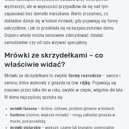
wystraszyć, ale w większości przypadków da się nad tym
zapanować bez demolki mieszkania. Warto zrozumieć, co
dokładnie dzieje się w kolonii mrówek, gdy pojawiają się formy
uskrzydlone, i jak to przekłada się na bezpieczeństwo domu.
Dopiero wtedy można sensownie zdecydować: działać
samodzielnie czy od razu wzywać specjalistę.
Mrówki ze skrzydełkami – co
właściwie widać?
Mrówki ze skrzydełkami to zwykle
formy rozrodcze
– samce i
samice, które wyleciały z gniazda na tzw.
rójkę
. Pojawiają się
masowo przez kilka dni w roku, zwykle w ciepłe, wilgotne dni lata.
W domu najczęściej spotyka się:
mrówki faraona
– drobne, żółtawe, problem głównie w blokach
hurtnice
(ciemne, większe mrówki) – mogą zakładać gniazda w
murze, pod posadzką
mrówki stolarskie
– większe, czarne lub brunatne, potencjalnie