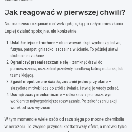
Jak reagować w pierwszej chwili?
Nie ma sensu rozganiać mrówek gołą ręką po całym mieszkaniu.
Lepiej działać spokojnie, ale konkretnie.
Ustalić miejsce źródłowe
– obserwować, skąd wychodzą: listwa,
futryna, parapet, gniazdko, szczelina w ścianie. To później ułatwi
skuteczne działanie.
Ograniczyć przemieszczanie się
– zamknąć drzwi do
pomieszczenia, uszczelnić prześwity handlową taśmą malarską lub
taśmą klejącą.
Zgasić niepotrzebne światła, zostawić jedno przy oknie
–
skrzydlate mrówki lecą do źródła światła, łatwiej je wtedy zebrać.
Usunąć owady mechanicznie
– odkurzacz z jednorazowym
workiem to najwygodniejsze rozwiązanie. Po zakończeniu akcji
worek od razu wyrzucić.
W tym momencie wiele osób od razu sięga po mocne chemikalia
w aerozolu. To zwykle przynosi krótkotrwały efekt, a mrówki tylko