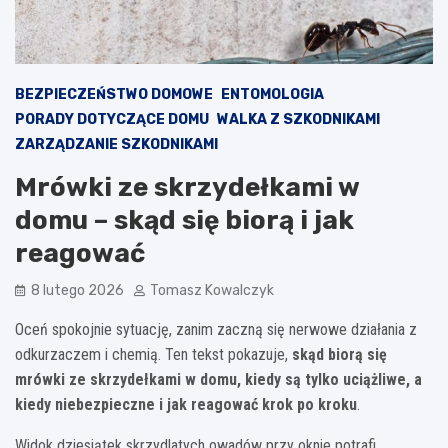
BEZPIECZEŃSTWO DOMOWE
ENTOMOLOGIA
PORADY DOTYCZĄCE DOMU
WALKA Z SZKODNIKAMI
ZARZĄDZANIE SZKODNIKAMI
Mrówki ze skrzydełkami w
domu – skąd się biorą i jak
reagować
8 lutego 2026
Tomasz Kowalczyk
Oceń spokojnie sytuację, zanim zaczną się nerwowe działania z
odkurzaczem i chemią. Ten tekst pokazuje,
skąd biorą się
mrówki ze skrzydełkami w domu, kiedy są tylko uciążliwe, a
kiedy niebezpieczne i jak reagować krok po kroku
.
Widok dziesiątek skrzydlatych owadów przy oknie potrafi