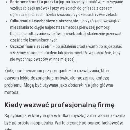
Barierowe środki w proszku
(np. na bazie pyretroidów) – rozsypane
wzdłuż ścieżek mrówek i przy wejściach do gniazda z czasem
ograniczają ich ruch. Trzeba uważać przy dzieciach i zwierzętach.
Odkurzanie i mechaniczne niszczenie
– przy rójkach wewnątrz
mieszkania to ciągle najprostsza metoda pierwszej pomocy.
Regularne odkurzanie szlaków mrówek potrafi skutecznie przerwać
część dróg komunikacyjnych.
Uszczelnianie szczelin
– po ustaleniu źródła warto po rójce zalać
szczeliny silikonem, akrylem lub pianą montażową (ostrożnie, żeby
nie wypchnąć owadów w inne miejsce).
Zioła, ocet, cynamon przy progach – to rozwiązania, które
czasem lekko dezorientują mrówki, ale raczej nie kończą
problemu. Mogą być używane jako
dodatek
, nie jako główna
metoda.
Kiedy wezwać profesjonalną firmę
Są sytuacje, w których gra w kotka i myszkę z mrówkami zaczyna
być po prostu nieopłacalna. Warto sięgnąć po pomoc fachowców,