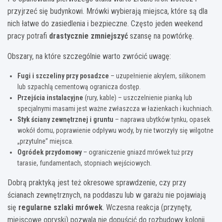
przyjrzeć się budynkowi. Mrówki wybierają miejsca, które są dla
nich łatwe do zasiedlenia i bezpieczne. Często jeden weekend
pracy potrafi
drastycznie zmniejszyć
szansę na powtórkę.
Obszary, na które szczególnie warto zwrócić uwagę:
Fugi i szczeliny przy posadzce
– uzupełnienie akrylem, silikonem
lub szpachlą cementową ogranicza dostęp.
Przejścia instalacyjne
(rury, kable) – uszczelnienie pianką lub
specjalnymi masami jest ważne zwłaszcza w łazienkach i kuchniach.
Styk ściany zewnętrznej i gruntu
– naprawa ubytków tynku, opasek
wokół domu, poprawienie odpływu wody, by nie tworzyły się wilgotne
„przytulne” miejsca.
Ogródek przydomowy
– ograniczenie gniazd mrówek tuż przy
tarasie, fundamentach, stopniach wejściowych.
Dobrą praktyką jest też okresowe sprawdzenie, czy przy
ścianach zewnętrznych, na poddaszu lub w garażu nie pojawiają
się
regularne szlaki mrówek
. Wczesna reakcja (przynęty,
miejscowe opryski) pozwala nie dopuścić do rozbudowy kolonii.