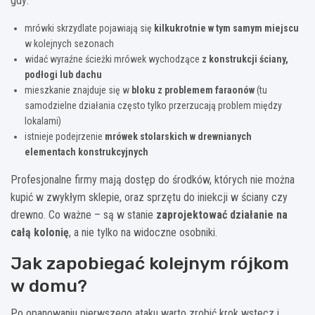
gdy:
mrówki skrzydlate pojawiają się
kilkukrotnie w tym samym miejscu
w kolejnych sezonach
widać wyraźne ścieżki mrówek wychodzące
z konstrukcji ściany,
podłogi lub dachu
mieszkanie znajduje się w
bloku z problemem faraonów
(tu
samodzielne działania często tylko przerzucają problem między
lokalami)
istnieje podejrzenie
mrówek stolarskich w drewnianych
elementach konstrukcyjnych
Profesjonalne firmy mają dostęp do środków, których nie można
kupić w zwykłym sklepie, oraz sprzętu do iniekcji w ściany czy
drewno. Co ważne – są w stanie
zaprojektować działanie na
całą kolonię
, a nie tylko na widoczne osobniki.
Jak zapobiegać kolejnym rójkom
w domu?
Po opanowaniu pierwszego ataku warto zrobić krok wstecz i