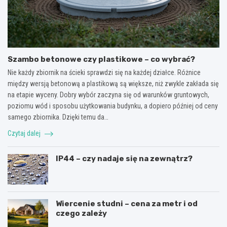
Szambo betonowe czy plastikowe – co wybrać?
Nie każdy zbiornik na ścieki sprawdzi się na każdej działce. Różnice
między wersją betonową a plastikową są większe, niż zwykle zakłada się
na etapie wyceny. Dobry wybór zaczyna się od warunków gruntowych,
poziomu wód i sposobu użytkowania budynku, a dopiero później od ceny
samego zbiornika. Dzięki temu da…
Czytaj dalej
IP44 – czy nadaje się na zewnątrz?
Wiercenie studni – cena za metr i od
czego zależy