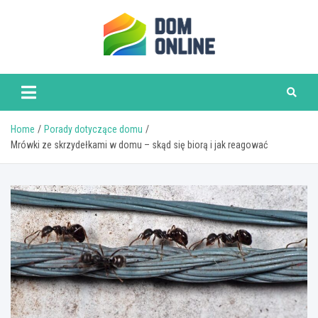
Skip
to
content
www.domonline.pl
Home
Porady dotyczące domu
Mrówki ze skrzydełkami w domu – skąd się biorą i jak reagować