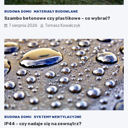
e
e
w
BUDOWA DOMU
MATERIAŁY BUDOWLANE
n
ę
Szambo betonowe czy plastikowe – co wybrać?
t
7 sierpnia 2026
Tomasz Kowalczyk
r
z
n
y
c
h
BUDOWA DOMU
SYSTEMY WENTYLACYJNE
IP44 – czy nadaje się na zewnątrz?