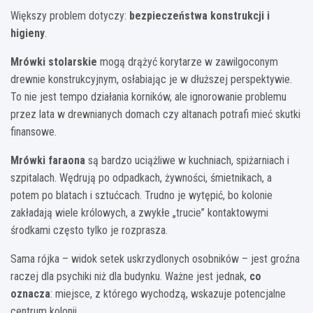
Większy problem dotyczy:
bezpieczeństwa konstrukcji i
higieny
.
Mrówki stolarskie
mogą drążyć korytarze w zawilgoconym
drewnie konstrukcyjnym, osłabiając je w dłuższej perspektywie.
To nie jest tempo działania korników, ale ignorowanie problemu
przez lata w drewnianych domach czy altanach potrafi mieć skutki
finansowe.
Mrówki faraona
są bardzo uciążliwe w kuchniach, spiżarniach i
szpitalach. Wędrują po odpadkach, żywności, śmietnikach, a
potem po blatach i sztućcach. Trudno je wytępić, bo kolonie
zakładają wiele królowych, a zwykłe „trucie” kontaktowymi
środkami często tylko je rozprasza.
Sama rójka – widok setek uskrzydlonych osobników – jest groźna
raczej dla psychiki niż dla budynku. Ważne jest jednak,
co
oznacza
: miejsce, z którego wychodzą, wskazuje potencjalne
centrum kolonii.