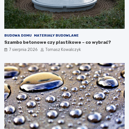
c
d
h
o
i
w
z
i
e
e
w
BUDOWA DOMU
MATERIAŁY BUDOWLANE
n
ę
Szambo betonowe czy plastikowe – co wybrać?
t
7 sierpnia 2026
Tomasz Kowalczyk
r
z
n
y
c
h