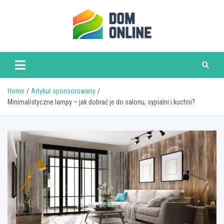
Skip
to
content
www.domonline.pl
Home
Artykuł sponsorowany
Minimalistyczne lampy – jak dobrać je do salonu, sypialni i kuchni?