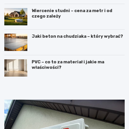
Wiercenie studni – cena za metr i od
czego zależy
Jaki beton na chudziaka – który wybrać?
PVC – co to za materiał i jakie ma
właściwości?
R
L
u
a
s
t
z
a
t
r
o
k
w
a
a
c
n
z
i
o