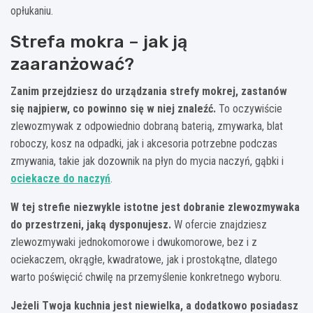
opłukaniu.
Strefa mokra – jak ją
zaaranżować?
Zanim przejdziesz do urządzania strefy mokrej, zastanów
się najpierw, co powinno się w niej znaleźć.
To oczywiście
zlewozmywak z odpowiednio dobraną baterią, zmywarka, blat
roboczy, kosz na odpadki, jak i akcesoria potrzebne podczas
zmywania, takie jak dozownik na płyn do mycia naczyń, gąbki i
ociekacze do naczyń
.
W tej strefie niezwykle istotne jest dobranie zlewozmywaka
do przestrzeni, jaką dysponujesz.
W ofercie znajdziesz
zlewozmywaki jednokomorowe i dwukomorowe, bez i z
ociekaczem, okrągłe, kwadratowe, jak i prostokątne, dlatego
warto poświęcić chwilę na przemyślenie konkretnego wyboru.
Jeżeli Twoja kuchnia jest niewielka, a dodatkowo posiadasz