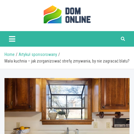
Skip
to
content
www.domonline.pl
Home
Artykuł sponsorowany
Mała kuchnia – jak zorganizować strefę zmywania, by nie zagracać blatu?