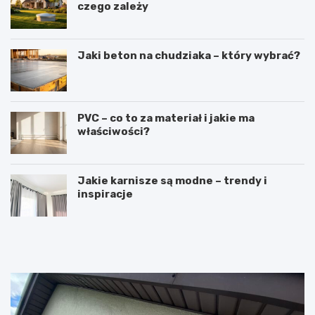
czego zależy
Jaki beton na chudziaka – który wybrać?
PVC – co to za materiał i jakie ma
właściwości?
Jakie karnisze są modne – trendy i
inspiracje
R
L
u
a
s
t
z
a
t
r
o
k
w
a
a
c