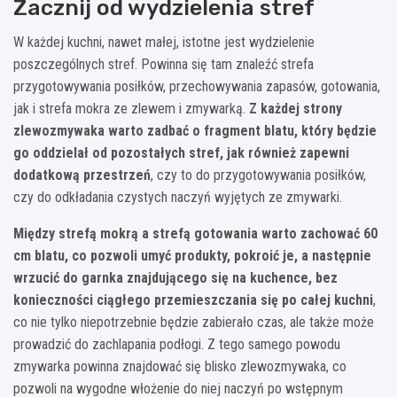
Zacznij od wydzielenia stref
W każdej kuchni, nawet małej, istotne jest wydzielenie
poszczególnych stref. Powinna się tam znaleźć strefa
przygotowywania posiłków, przechowywania zapasów, gotowania,
jak i strefa mokra ze zlewem i zmywarką.
Z
każdej
strony
zlewozmywaka
warto
zadbać
o
fragment
blatu,
który
będzie
go
oddzielał
od
pozostałych
stref,
jak
również
zapewni
dodatkową
przestrzeń
, czy to do przygotowywania posiłków,
czy do odkładania czystych naczyń wyjętych ze zmywarki.
Między strefą mokrą a strefą gotowania warto zachować 60
cm blatu, co pozwoli umyć produkty, pokroić je, a następnie
wrzucić do garnka znajdującego się na kuchence, bez
konieczności ciągłego przemieszczania się po całej kuchni
,
co nie tylko niepotrzebnie będzie zabierało czas, ale także może
prowadzić do zachlapania podłogi. Z tego samego powodu
zmywarka powinna znajdować się blisko zlewozmywaka, co
pozwoli na wygodne włożenie do niej naczyń po wstępnym