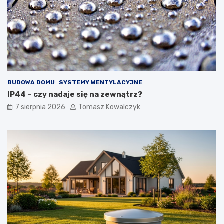
n
b
y
u
c
d
h
o
i
w
z
i
e
e
w
BUDOWA DOMU
SYSTEMY WENTYLACYJNE
n
ę
IP44 – czy nadaje się na zewnątrz?
t
7 sierpnia 2026
Tomasz Kowalczyk
r
z
n
y
c
h