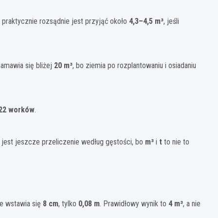
 praktycznie rozsądnie jest przyjąć około
4,3–4,5 m³
, jeśli
zamawia się bliżej
20 m³
, bo ziemia po rozplantowaniu i osiadaniu
22 worków
.
e jest jeszcze przeliczenie według gęstości, bo
m³
i
t
to nie to
ie wstawia się
8 cm
, tylko
0,08 m
. Prawidłowy wynik to
4 m³
, a nie