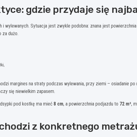
yce: gdzie przydaje się najba
ich i wylewanych. Sytuacja jest zwykle podobna: znana jest powierzchni
o za dużo.
ki,
chodzi margines na straty podczas wylewania, przy ziemi – osiadanie po
ńczy się niewielkim zapasem.
odsypki pod kostkę ma mieć
8 cm
, a powierzchnia podjazdu to
72 m²
, 
wychodzi z konkretnego metraż