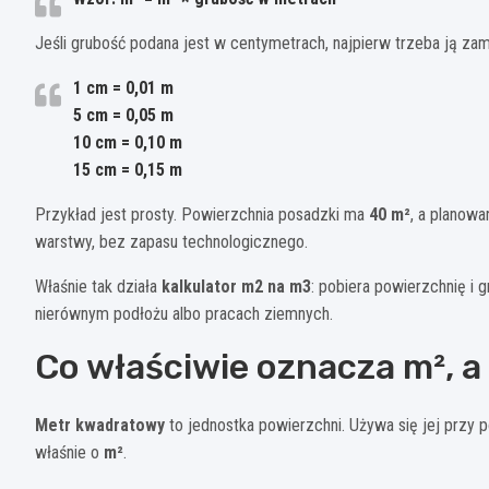
Jeśli grubość podana jest w centymetrach, najpierw trzeba ją zam
1 cm = 0,01 m
5 cm = 0,05 m
10 cm = 0,10 m
15 cm = 0,15 m
Przykład jest prosty. Powierzchnia posadzki ma
40 m²
, a planow
warstwy, bez zapasu technologicznego.
Właśnie tak działa
kalkulator m2 na m3
: pobiera powierzchnię i
nierównym podłożu albo pracach ziemnych.
Co właściwie oznacza m², a
Metr kwadratowy
to jednostka powierzchni. Używa się jej przy p
właśnie o
m²
.