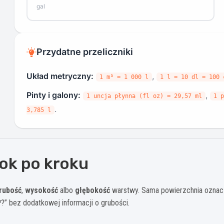
gal
Przydatne przeliczniki
Układ metryczny:
,
1 m³ = 1 000 l
1 l = 10 dl = 100 
Pinty i galony:
,
1 uncja płynna (fl oz) = 29,57 ml
1 p
.
3,785 l
rok po kroku
rubość
,
wysokość
albo
głębokość
warstwy. Sama powierzchnia oznacza
³
?” bez dodatkowej informacji o grubości.