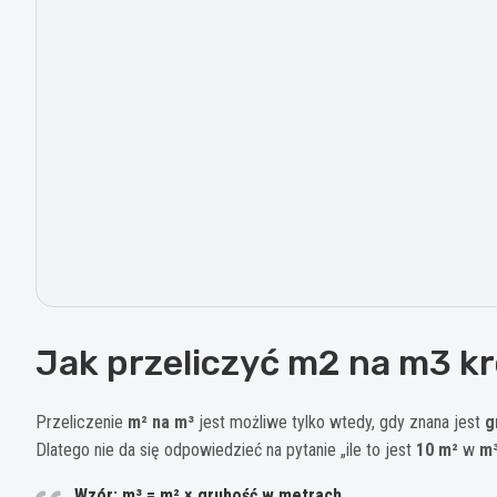
Jak przeliczyć m2 na m3 k
Przeliczenie
m² na m³
jest możliwe tylko wtedy, gdy znana jest
g
Dlatego nie da się odpowiedzieć na pytanie „ile to jest
10 m²
w
m
Wzór:
m³ = m² × grubość w metrach