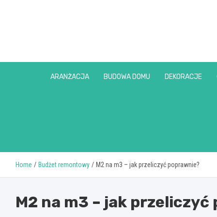
Skip
to
content
ARANŻACJA
BUDOWA DOMU
DEKORACJE
Home
Budżet remontowy
M2 na m3 – jak przeliczyć poprawnie?
M2 na m3 – jak przeliczyć