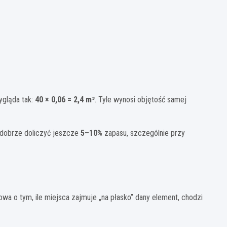
ygląda tak:
40 × 0,06 = 2,4 m³
. Tyle wynosi objętość samej
h dobrze doliczyć jeszcze
5–10%
zapasu, szczególnie przy
owa o tym, ile miejsca zajmuje „na płasko” dany element, chodzi