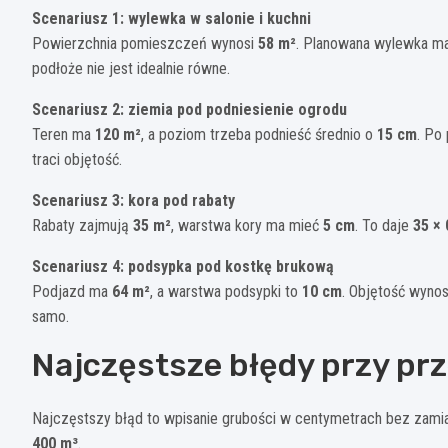
Scenariusz 1: wylewka w salonie i kuchni
Powierzchnia pomieszczeń wynosi
58 m²
. Planowana wylewka m
podłoże nie jest idealnie równe.
Scenariusz 2: ziemia pod podniesienie ogrodu
Teren ma
120 m²
, a poziom trzeba podnieść średnio o
15 cm
. Po
traci objętość.
Scenariusz 3: kora pod rabaty
Rabaty zajmują
35 m²
, warstwa kory ma mieć
5 cm
. To daje
35 × 
Scenariusz 4: podsypka pod kostkę brukową
Podjazd ma
64 m²
, a warstwa podsypki to
10 cm
. Objętość wyno
samo.
Najczęstsze błędy przy pr
Najczęstszy błąd to wpisanie grubości w centymetrach bez zamia
400 m³
.