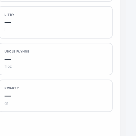
LITRY
—
l
UNCJE PŁYNNE
—
fl oz
KWARTY
—
qt