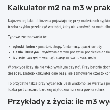
Kalkulator m2 na m3 w prakt
Najczęściej takie obliczenia pojawiają się przy materiałach sypk
trzeba szybko przeliczyć wartości, żeby nie zamówić za mało alb
Typowe zastosowania to:
wylewki i beton
– posadzki, stropy, fundamenty, opaski, schody,
ziemia i kruszywa
– wyrównanie terenu, podsypka, podniesienie dział
izolacje i zasypki
– keramzyt, styropian luzem, kora, zrębki.
W praktyce liczy się nie tylko wynik „na czysto”. Przy betonie do
deszczu. Dlatego kalkulator daje bazę, ale zamówienie często ko
To przydatne także przy wycenach. Jeśli wiadomo, że warstwa p
liczba jest znacznie bardziej użyteczna niż sama powierzchnia.
Przykłady z życia: ile m3 