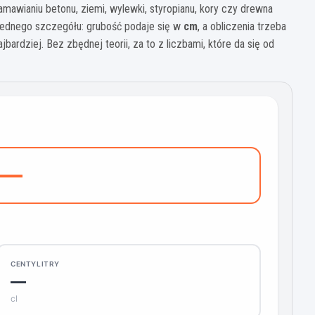
mawianiu betonu, ziemi, wylewki, styropianu, kory czy drewna
 jednego szczegółu: grubość podaje się w
cm
, a obliczenia trzeba
jbardziej. Bez zbędnej teorii, za to z liczbami, które da się od
—
CENTYLITRY
—
cl