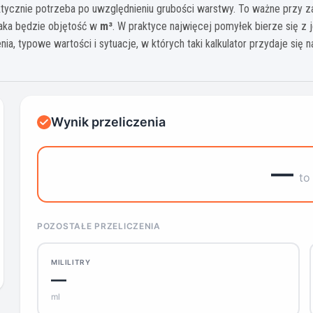
ktycznie potrzeba po uwzględnieniu grubości warstwy. To ważne przy za
jaka będzie objętość w
m³
. W praktyce najwięcej pomyłek bierze się z
ia, typowe wartości i sytuacje, w których taki kalkulator przydaje się na
Wynik przeliczenia
—
to
POZOSTAŁE PRZELICZENIA
MILILITRY
—
ml