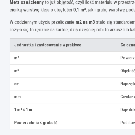
Metr sześcienny
to już objętość, czyli ilość materiału w przestr
cienką warstwę kleju o objętości
0,1 m³
, jak i grubą warstwę pod
W codziennym użyciu przeliczanie
m2 na m3
stało się standardem
liczyło się to ręcznie na kartce, dziś częściej robi to arkusz lub 
Jednostka i zastosowanie w praktyce
Co ozna
m²
Powierzc
m³
Objętość
cm
Najczęś
mm
Cienkie 
1 m² × 1 m
Daje do
Powierzchnia × grubość
Podstaw