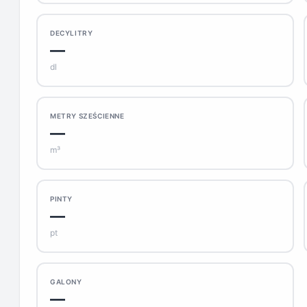
DECYLITRY
—
dl
METRY SZEŚCIENNE
—
m³
PINTY
—
pt
GALONY
—