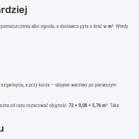
rdziej
a pomieszczenia albo ogrodu, a dostawca pyta o ilość w
m³
. Wtedy
 rozgarnięciu, a przy korze – ubijanie warstwy po pierwszym
można od razu oszacować objętość:
72 × 0,08 = 5,76 m³
. Taka
u