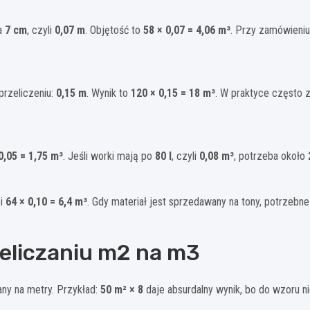
a
7 cm
, czyli
0,07 m
. Objętość to
58 × 0,07 = 4,06 m³
. Przy zamówieniu
 przeliczeniu:
0,15 m
. Wynik to
120 × 0,15 = 18 m³
. W praktyce często 
0,05 = 1,75 m³
. Jeśli worki mają po
80 l
, czyli
0,08 m³
, potrzeba około
si
64 × 0,10 = 6,4 m³
. Gdy materiał jest sprzedawany na tony, potrzebn
zeliczaniu m2 na m3
ny na metry. Przykład:
50 m² × 8
daje absurdalny wynik, bo do wzoru n