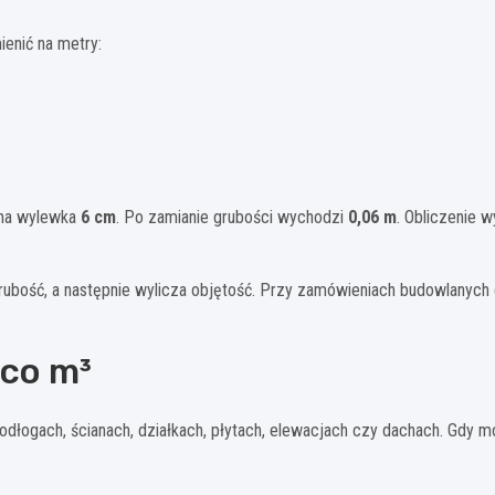
ienić na metry:
ana wylewka
6 cm
. Po zamianie grubości wychodzi
0,06 m
. Obliczenie w
 grubość, a następnie wylicza objętość. Przy zamówieniach budowlanyc
 co m³
odłogach, ścianach, działkach, płytach, elewacjach czy dachach. Gdy m