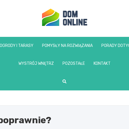
www.domonline.pl
OGRODY I TARASY
POMYSŁY NA ROZWIĄZANIA
PORADY DOTY
WYSTRÓJ WNĘTRZ
POZOSTAŁE
KONTAKT
 poprawnie?