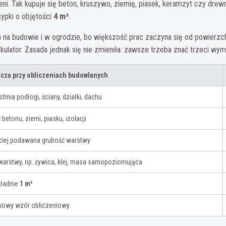
zeni. Tak kupuje się beton, kruszywo, ziemię, piasek, keramzyt czy drew
sypki o objętości
4 m³
.
 na budowie i w ogrodzie, bo większość prac zaczyna się od powierzc
kalkulator. Zasada jednak się nie zmieniła: zawsze trzeba znać trzeci wymi
cza przy obliczeniach budowlanych
hnia podłogi, ściany, działki, dachu
 betonu, ziemi, piasku, izolacji
ciej podawana grubość warstwy
warstwy, np. żywica, klej, masa samopoziomująca
kładnie
1 m³
owy wzór obliczeniowy