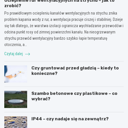
Ocieplenie rur wentylacyjnych na strychu – jak to
zrobić?
Po prawidłowym ociepleniu kanałów wentylacyjnych na strychu znika
problem kapania wody z rur, a wentylacja pracuje ciszej i stabilniej. Dzieje
się tak dlatego, że warstwa izolacji ogranicza wychładzanie przewodów i
odcina punkt rosy od zimnej powierzchni kanału. Na nieogrzewanym
strychu przewód wentylacyjny bardzo szybko łapie temperaturę
otoczenia, a…
Czytaj dalej
Czy gruntować przed gładzią – kiedy to
konieczne?
Szambo betonowe czy plastikowe – co
wybrać?
IP44 – czy nadaje się na zewnątrz?