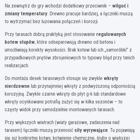
Na zewnątrz do gry wchodzi dodatkowy przeciwnik –
wilgoć i
zmiany temperatury
. Drewno pracuje bardziej, a łączniki muszą
to wytrzymać bez luzowania połączeń i korozji.
Przy tarasach dobrą praktyką jest stosowanie
regulowanych
kotew słupów
, które odseparowują drewno od betonu i
umożliwiają korekty wysokości. Brak kotew lub ich „samoróbki” z
przypadkowych prętów zbrojeniowych to typowy błąd przy tanich
realizacjach.
Do montażu desek tarasowych stosuje się zwykle
wkręty
nierdzewne
lub przynajmniej wkręty z podwyższoną odpornością
korozyjną. Zwykłe czarne wkręty do płyt g-k lub standardowe
wkręty ocynkowane potrafią zużyć się w kilka sezonów – to
częsty widok przy samodzielnie montowanych tarasach.
Przy większych wiatrach (wiaty garażowe, zadaszenia nad
tarasem) łączniki muszą przenosić
siły wyrywające
. Tu pojawiają
się już konkretne kotwy, kotwienie chemiczne, śruby o większej