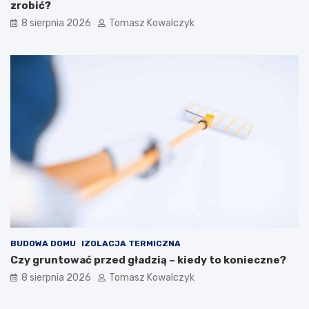
t
zrobić?
r
8 sierpnia 2026
Tomasz Kowalczyk
z
n
y
c
h
BUDOWA DOMU
IZOLACJA TERMICZNA
Czy gruntować przed gładzią – kiedy to konieczne?
8 sierpnia 2026
Tomasz Kowalczyk