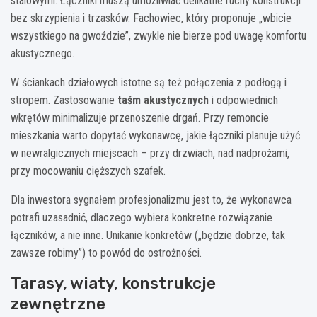
stalowymi. Łączniki muszą umożliwiać delikatne ruchy konstrukcji
bez skrzypienia i trzasków. Fachowiec, który proponuje „wbicie
wszystkiego na gwoździe”, zwykle nie bierze pod uwagę komfortu
akustycznego.
W ściankach działowych istotne są też połączenia z podłogą i
stropem. Zastosowanie
taśm akustycznych
i odpowiednich
wkrętów minimalizuje przenoszenie drgań. Przy remoncie
mieszkania warto dopytać wykonawcę, jakie łączniki planuje użyć
w newralgicznych miejscach – przy drzwiach, nad nadprożami,
przy mocowaniu cięższych szafek.
Dla inwestora sygnałem profesjonalizmu jest to, że wykonawca
potrafi uzasadnić, dlaczego wybiera konkretne rozwiązanie
łączników, a nie inne. Unikanie konkretów („będzie dobrze, tak
zawsze robimy”) to powód do ostrożności.
Tarasy, wiaty, konstrukcje
zewnętrzne