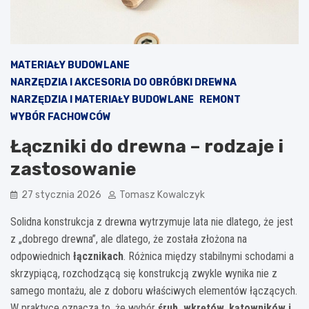
MATERIAŁY BUDOWLANE
NARZĘDZIA I AKCESORIA DO OBRÓBKI DREWNA
NARZĘDZIA I MATERIAŁY BUDOWLANE
REMONT
WYBÓR FACHOWCÓW
Łączniki do drewna – rodzaje i
zastosowanie
27 stycznia 2026
Tomasz Kowalczyk
Solidna konstrukcja z drewna wytrzymuje lata nie dlatego, że jest
z „dobrego drewna”, ale dlatego, że została złożona na
odpowiednich
łącznikach
. Różnica między stabilnymi schodami a
skrzypiącą, rozchodzącą się konstrukcją zwykle wynika nie z
samego montażu, ale z doboru właściwych elementów łączących.
W praktyce oznacza to, że wybór
śrub, wkrętów, kątowników i