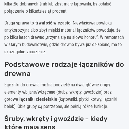
kilka źle dobranych śrub lub zbyt małe kątowniki, by osłabić
połączenie o kilkadziesiąt procent.
Druga sprawa to
trwałość w czasie
. Niewłaściwa powłoka
antykorozyjna albo zbyt miękki materiał łączników powoduje, że
po kilku latach drewno „trzyma się na słowo honoru”. W remontach
w starym budownictwie, gdzie drewno bywa już osłabione, ma to
szczególne znaczenie.
Podstawowe rodzaje łączników do
drewna
Łączniki do drewna można podzielić na dwie główne grupy:
elementy wbijane/wkręcane (śruby, wkręty, gwoździe) oraz
gotowe
łączniki ciesielskie
(kątowniki, płytki, kotwy, łączniki
belek). Obie grupy są potrzebne, ale pełnią różne funkcje.
Śruby, wkręty i gwoździe – kiedy
które mają sens