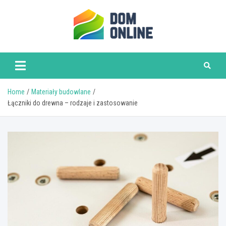
Skip
to
content
www.domonline.pl
Home
Materiały budowlane
Łączniki do drewna – rodzaje i zastosowanie