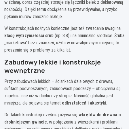
w ścianę, coraz częściej stosuje się łączniki belek z deklarowaną
nośnością. Dzięki temu obciążenia są przewidywalne, a ryzyko
pękania murów znacznie maleje.
W konstrukcjach nośnych konieczne jest też zwracanie uwagi na
klasę wytrzymałości śrub
(np. 8.8) i na minimalne średnice. Śruba
„marketowa” bez oznaczeń, użyta w newralgicznym miejscu, to
proszenie się o problemy za kilka lat.
Zabudowy lekkie i konstrukcje
wewnętrzne
Przy zabudowach lekkich – ściankach działowych z drewna,
sufitach podwieszanych, zabudowach poddaszy – obciążenia są
zupełnie inne niż w dachu czy stropie. Nośność globalna jest
mniejsza, ale pojawia się temat
odkształceń i akustyki
.
Do takich konstrukcji częściej używa się
wkrętów do drewna o
drobniejszym gwincie
, w połączeniu z wieszakami i profilami