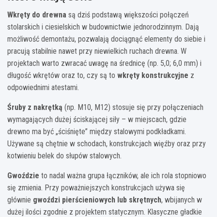
Wkręty do drewna
są dziś podstawą większości połączeń
stolarskich i ciesielskich w budownictwie jednorodzinnym. Dają
możliwość demontażu, pozwalają dociągnąć elementy do siebie i
pracują stabilnie nawet przy niewielkich ruchach drewna. W
projektach warto zwracać uwagę na średnicę (np. 5,0; 6,0 mm) i
długość wkrętów oraz to, czy są to
wkręty konstrukcyjne
z
odpowiednimi atestami.
Śruby z nakrętką
(np. M10, M12) stosuje się przy połączeniach
wymagających dużej ściskającej siły – w miejscach, gdzie
drewno ma być „ściśnięte” między stalowymi podkładkami.
Używane są chętnie w schodach, konstrukcjach więźby oraz przy
kotwieniu belek do słupów stalowych.
Gwoździe
to nadal ważna grupa łączników, ale ich rola stopniowo
się zmienia. Przy poważniejszych konstrukcjach używa się
głównie
gwoździ pierścieniowych lub skrętnych
, wbijanych w
dużej ilości zgodnie z projektem statycznym. Klasyczne gładkie