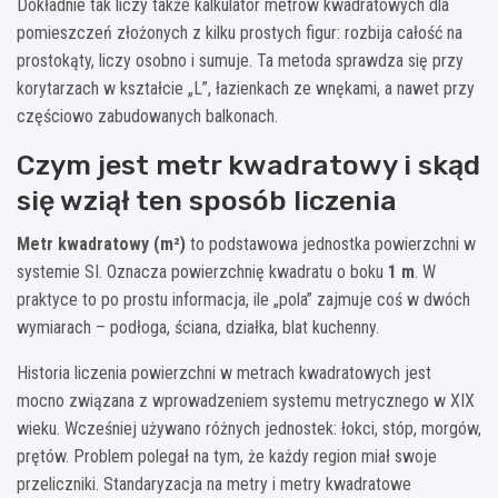
Dokładnie tak liczy także kalkulator metrów kwadratowych dla
pomieszczeń złożonych z kilku prostych figur: rozbija całość na
prostokąty, liczy osobno i sumuje. Ta metoda sprawdza się przy
korytarzach w kształcie „L”, łazienkach ze wnękami, a nawet przy
częściowo zabudowanych balkonach.
Czym jest metr kwadratowy i skąd
się wziął ten sposób liczenia
Metr kwadratowy (m²)
to podstawowa jednostka powierzchni w
systemie SI. Oznacza powierzchnię kwadratu o boku
1 m
. W
praktyce to po prostu informacja, ile „pola” zajmuje coś w dwóch
wymiarach – podłoga, ściana, działka, blat kuchenny.
Historia liczenia powierzchni w metrach kwadratowych jest
mocno związana z wprowadzeniem systemu metrycznego w XIX
wieku. Wcześniej używano różnych jednostek: łokci, stóp, morgów,
prętów. Problem polegał na tym, że każdy region miał swoje
przeliczniki. Standaryzacja na metry i metry kwadratowe