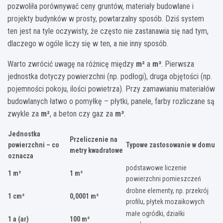
pozwoliła porównywać ceny gruntów, materiały budowlane i
projekty budynków w prosty, powtarzalny sposób. Dziś system
ten jest na tyle oczywisty, że często nie zastanawia się nad tym,
dlaczego w ogóle liczy się w ten, a nie inny sposób.
Warto zwrócić uwagę na różnicę między
m²
a
m³
. Pierwsza
jednostka dotyczy powierzchni (np. podłogi), druga objętości (np.
pojemności pokoju, ilości powietrza). Przy zamawianiu materiałów
budowlanych łatwo o pomyłkę – płytki, panele, farby rozliczane są
zwykle za
m²
, a beton czy gaz za
m³
.
Jednostka
Przeliczenie na
powierzchni – co
Typowe zastosowanie w domu
metry kwadratowe
oznacza
podstawowe liczenie
1 m²
1 m²
powierzchni pomieszczeń
drobne elementy, np. przekrój
1 cm²
0,0001 m²
profilu, płytek mozaikowych
małe ogródki, działki
1 a (ar)
100 m²