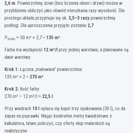
2,6 m
. Powierzchnię ścian (bez liczenia okien i drzwi) można w
przybliżeniu obliczyć jako obwód mieszkania razy wysokość. Dla
prostego układu przyjmuje się ok.
2,5–3 razy
powierzchnię
podłogi. Dla uproszczenia przyjęte zostanie
2,7
:
P
≈ 50 m² × 2,7 =
135 m²
ścian
Farba ma wydajność
12 m²/l
przy jednej warstwie, a planowane są
dwie warstwy:
Krok 1:
Łączna „malowana” powierzchnia:
135 m² × 2 =
270 m²
Krok 2:
Ilość farby:
270 m² ÷ 12 m²/l ≈
22,5 l
Przy wiadrach
10 l
opłaca się kupić trzy opakowania (30 l), co da
zapas na poprawki. Mając konkretne metry kwadratowe z
kalkulatora, łatwo policzyć, czy oferty ekip malarskich są
realistyczne.