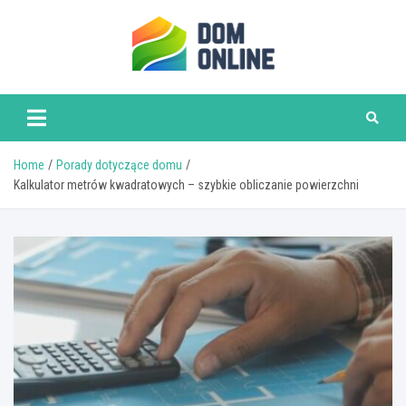
Skip
to
content
www.domonline.pl
Home
Porady dotyczące domu
Kalkulator metrów kwadratowych – szybkie obliczanie powierzchni