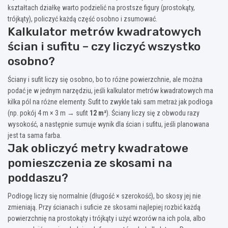
kształtach działkę warto podzielić na prostsze figury (prostokąty,
trójkąty), policzyć każdą część osobno i zsumować.
Kalkulator metrów kwadratowych
ścian i sufitu – czy liczyć wszystko
osobno?
Ściany i sufit liczy się osobno, bo to różne powierzchnie, ale można
podać je w jednym narzędziu, jeśli kalkulator metrów kwadratowych ma
kilka pól na różne elementy. Sufit to zwykle taki sam metraż jak podłoga
(np. pokój 4 m × 3 m → sufit
12 m²
). Ściany liczy się z obwodu razy
wysokość, a następnie sumuje wynik dla ścian i sufitu, jeśli planowana
jest ta sama farba.
Jak obliczyć metry kwadratowe
pomieszczenia ze skosami na
poddaszu?
Podłogę liczy się normalnie (długość × szerokość), bo skosy jej nie
zmieniają. Przy ścianach i suficie ze skosami najlepiej rozbić każdą
powierzchnię na prostokąty i trójkąty i użyć wzorów na ich pola, albo