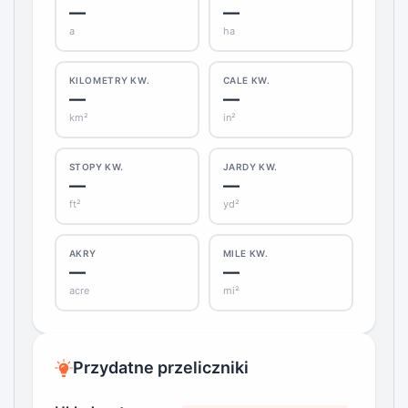
—
—
a
ha
KILOMETRY KW.
CALE KW.
—
—
km²
in²
STOPY KW.
JARDY KW.
—
—
ft²
yd²
AKRY
MILE KW.
—
—
acre
mi²
Przydatne przeliczniki