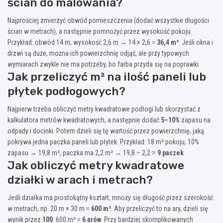
ścian do malowania?
Najprościej zmierzyć obwód pomieszczenia (dodać wszystkie długości
ścian w metrach), a następnie pomnożyć przez wysokość pokoju.
Przykład: obwód 14 m, wysokość 2,6 m → 14 × 2,6 =
36,4 m²
. Jeśli okna i
drzwi są duże, można ich powierzchnię odjąć, ale przy typowych
wymiarach zwykle nie ma potrzeby, bo farba przyda się na poprawki.
Jak przeliczyć m² na ilość paneli lub
płytek podłogowych?
Najpierw trzeba obliczyć metry kwadratowe podłogi lub skorzystać z
kalkulatora metrów kwadratowych, a następnie dodać
5–10%
zapasu na
odpady i docinki. Potem dzieli się tę wartość przez powierzchnię, jaką
pokrywa jedna paczka paneli lub płytek. Przykład: 18 m² pokoju, 10%
zapasu → 19,8 m², paczka ma 2,2 m² → 19,8 ÷ 2,2 ≈
9 paczek
.
Jak obliczyć metry kwadratowe
działki w arach i metrach?
Jeśli działka ma prostokątny kształt, mnoży się długość przez szerokość
w metrach, np. 20 m × 30 m =
600 m²
. Aby przeliczyć to na ary, dzieli się
wynik przez
100
: 600 m² =
6 arów
. Przy bardziej skomplikowanych