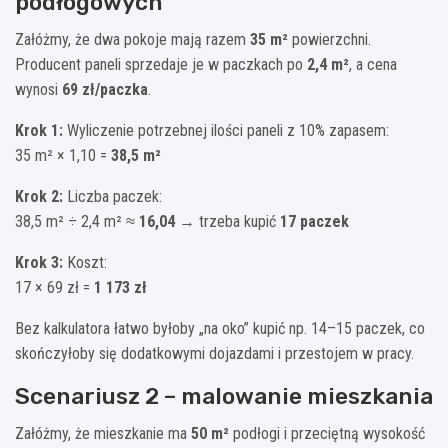
podłogowych
Załóżmy, że dwa pokoje mają razem
35 m²
powierzchni.
Producent paneli sprzedaje je w paczkach po
2,4 m²
, a cena
wynosi
69 zł/paczka
.
Krok 1:
Wyliczenie potrzebnej ilości paneli z 10% zapasem:
35 m² × 1,10 =
38,5 m²
Krok 2:
Liczba paczek:
38,5 m² ÷ 2,4 m² ≈
16,04
→ trzeba kupić
17 paczek
Krok 3:
Koszt:
17 × 69 zł =
1 173 zł
Bez kalkulatora łatwo byłoby „na oko” kupić np. 14–15 paczek, co
skończyłoby się dodatkowymi dojazdami i przestojem w pracy.
Scenariusz 2 – malowanie mieszkania
Załóżmy, że mieszkanie ma
50 m²
podłogi i przeciętną wysokość