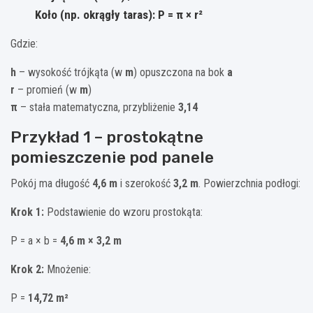
Koło (np. okrągły taras):
P = π × r²
Gdzie:
h
– wysokość trójkąta (w
m
) opuszczona na bok
a
r
– promień (w
m
)
π
– stała matematyczna, przybliżenie
3,14
Przykład 1 – prostokątne
pomieszczenie pod panele
Pokój ma długość
4,6 m
i szerokość
3,2 m
. Powierzchnia podłogi:
Krok 1:
Podstawienie do wzoru prostokąta:
P = a × b =
4,6 m × 3,2 m
Krok 2:
Mnożenie:
P =
14,72 m²