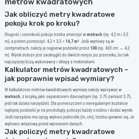
metrów kwadratowych
Jak obliczyć metry kwadratowe
pokoju krok po kroku?
Długość i szerokość pokoju trzeba zmierzyć w
metrach
(np. 4,2 m i 3,5
m), a potem pomnożyć: 4,2 × 3,5 =
14,7 m²
. Jeśli wymiary są w
centymetrach, należy je najpierw podzielić przez
100
(np. 420 cm → 4,2
m). Wynik dobrze jest zaokrąglić do dwóch miejsc po przecinku, bo tak
najczęściej liczą wykonawcy i sklepy z materiałami.
Kalkulator metrów kwadratowych –
jak poprawnie wpisać wymiary?
W kalkulatorze metrów kwadratowych wymiary należy wpisywać w
metrach
, z kropką jako separatorem dziesiętnym (np. 3.75 zamiast 3,75,
jeśli tak działa narzędzie). Dla pomieszczeń o nieregularnym kształcie
najlepiej podzielić je na prostokąty, policzyć każdy osobno i dodać wyniki.
Jeśli narzędzie ma opcję wyboru jednostki (m, cm), trzeba upewnić się, że
wybrano właściwą przed wpisaniem danych.
Jak policzyć metry kwadratowe