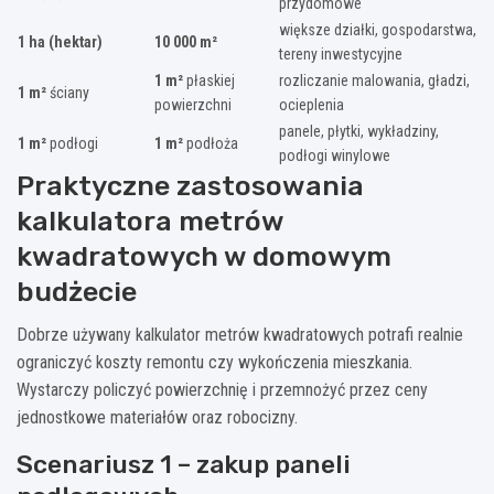
przydomowe
większe działki, gospodarstwa,
1 ha (hektar)
10 000 m²
tereny inwestycyjne
1 m²
płaskiej
rozliczanie malowania, gładzi,
1 m²
ściany
powierzchni
ocieplenia
panele, płytki, wykładziny,
1 m²
podłogi
1 m²
podłoża
podłogi winylowe
Praktyczne zastosowania
kalkulatora metrów
kwadratowych w domowym
budżecie
Dobrze używany kalkulator metrów kwadratowych potrafi realnie
ograniczyć koszty remontu czy wykończenia mieszkania.
Wystarczy policzyć powierzchnię i przemnożyć przez ceny
jednostkowe materiałów oraz robocizny.
Scenariusz 1 – zakup paneli