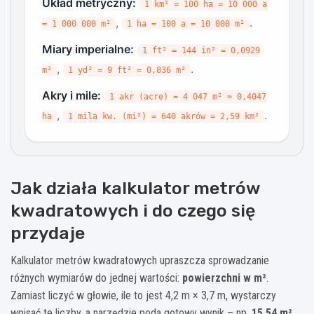
Układ metryczny:
1 km² = 100 ha = 10 000 a
,
.
= 1 000 000 m²
1 ha = 100 a = 10 000 m²
Miary imperialne:
1 ft² = 144 in² = 0,0929
,
.
m²
1 yd² = 9 ft² = 0,836 m²
Akry i mile:
1 akr (acre) = 4 047 m² ≈ 0,4047
,
.
ha
1 mila kw. (mi²) = 640 akrów = 2,59 km²
Jak działa kalkulator metrów
kwadratowych i do czego się
przydaje
Kalkulator metrów kwadratowych upraszcza sprowadzanie
różnych wymiarów do jednej wartości:
powierzchni w m²
.
Zamiast liczyć w głowie, ile to jest 4,2 m × 3,7 m, wystarczy
wpisać te liczby, a narzędzie poda gotowy wynik – np.
15,54 m²
.