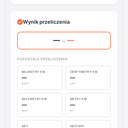
Wynik przeliczenia
—
—
to
POZOSTAŁE PRZELICZENIA
MILIMETRY KW.
CENTYMETRY KW.
—
—
mm²
cm²
DECYMETRY KW.
METRY KW.
—
—
dm²
m²
ARY
HEKTARY