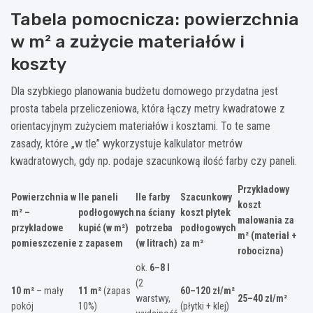
Tabela pomocnicza: powierzchnia
w m² a zużycie materiałów i
koszty
Dla szybkiego planowania budżetu domowego przydatna jest
prosta tabela przeliczeniowa, która łączy metry kwadratowe z
orientacyjnym zużyciem materiałów i kosztami. To te same
zasady, które „w tle” wykorzystuje kalkulator metrów
kwadratowych, gdy np. podaje szacunkową ilość farby czy paneli.
Przykładowy
Powierzchnia w
Ile paneli
Ile farby
Szacunkowy
koszt
m² –
podłogowych
na ściany
koszt płytek
malowania za
przykładowe
kupić (w m²)
potrzeba
podłogowych
m² (materiał +
pomieszczenie
z zapasem
(w litrach)
za m²
robocizna)
ok.
6–8 l
(2
10 m²
– mały
11 m²
(zapas
60–120 zł/m²
warstwy,
25–40 zł/m²
pokój
10%)
(płytki + klej)