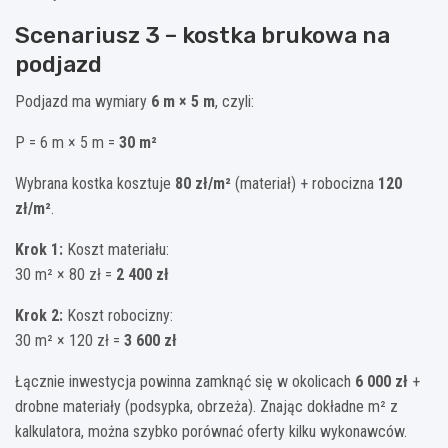
Scenariusz 3 – kostka brukowa na
podjazd
Podjazd ma wymiary
6 m × 5 m
, czyli:
P = 6 m × 5 m =
30 m²
Wybrana kostka kosztuje
80 zł/m²
(materiał) + robocizna
120
zł/m²
.
Krok 1:
Koszt materiału:
30 m² × 80 zł =
2 400 zł
Krok 2:
Koszt robocizny:
30 m² × 120 zł =
3 600 zł
Łącznie inwestycja powinna zamknąć się w okolicach
6 000 zł
+
drobne materiały (podsypka, obrzeża). Znając dokładne m² z
kalkulatora, można szybko porównać oferty kilku wykonawców.