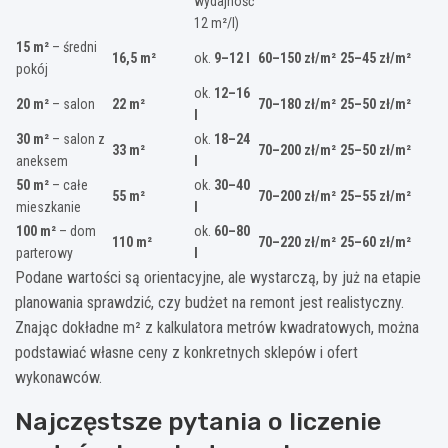
wydajność
12 m²/l)
15 m²
– średni
16,5 m²
ok.
9–12 l
60–150 zł/m²
25–45 zł/m²
pokój
ok.
12–16
20 m²
– salon
22 m²
70–180 zł/m²
25–50 zł/m²
l
30 m²
– salon z
ok.
18–24
33 m²
70–200 zł/m²
25–50 zł/m²
aneksem
l
50 m²
– całe
ok.
30–40
55 m²
70–200 zł/m²
25–55 zł/m²
mieszkanie
l
100 m²
– dom
ok.
60–80
110 m²
70–220 zł/m²
25–60 zł/m²
parterowy
l
Podane wartości są orientacyjne, ale wystarczą, by już na etapie
planowania sprawdzić, czy budżet na remont jest realistyczny.
Znając dokładne m² z kalkulatora metrów kwadratowych, można
podstawiać własne ceny z konkretnych sklepów i ofert
wykonawców.
Najczęstsze pytania o liczenie