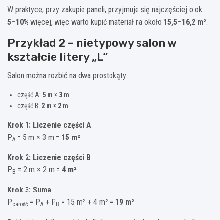
W praktyce, przy zakupie paneli, przyjmuje się najczęściej o ok.
5–10%
więcej, więc warto kupić materiał na około
15,5–16,2 m²
.
Przykład 2 – nietypowy salon w
kształcie litery „L”
Salon można rozbić na dwa prostokąty:
część A:
5 m × 3 m
część B:
2 m × 2 m
Krok 1: Liczenie części A
P
= 5 m × 3 m =
15 m²
A
Krok 2: Liczenie części B
P
= 2 m × 2 m =
4 m²
B
Krok 3: Suma
P
= P
+ P
= 15 m² + 4 m² =
19 m²
całość
A
B