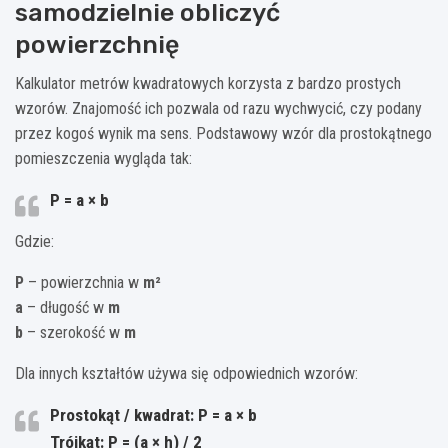
samodzielnie obliczyć
powierzchnię
Kalkulator metrów kwadratowych korzysta z bardzo prostych
wzorów. Znajomość ich pozwala od razu wychwycić, czy podany
przez kogoś wynik ma sens. Podstawowy wzór dla prostokątnego
pomieszczenia wygląda tak:
P = a × b
Gdzie:
P
– powierzchnia w
m²
a
– długość w
m
b
– szerokość w
m
Dla innych kształtów używa się odpowiednich wzorów:
Prostokąt / kwadrat:
P = a × b
Trójkąt:
P = (a × h) / 2