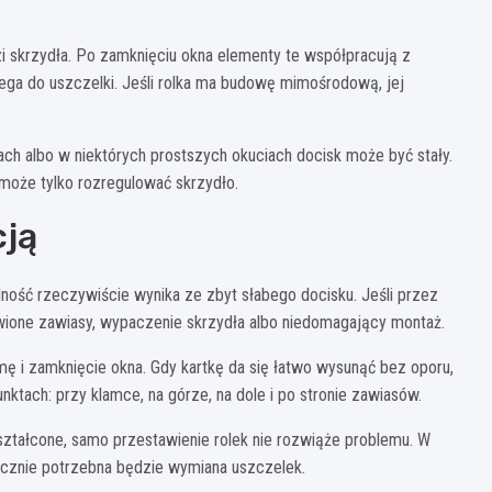
zi skrzydła. Po zamknięciu okna elementy te współpracują z
lega do uszczelki. Jeśli rolka ma budowę mimośrodową, jej
ch albo w niektórych prostszych okuciach docisk może być stały.
może tylko rozregulować skrzydło.
cją
lność rzeczywiście wynika ze zbyt słabego docisku. Jeśli przez
awione zawiasy, wypaczenie skrzydła albo niedomagający montaż.
amę i zamknięcie okna. Gdy kartkę da się łatwo wysunąć bez oporu,
unktach: przy klamce, na górze, na dole i po stronie zawiasów.
kształcone, samo przestawienie rolek nie rozwiąże problemu. W
ecznie potrzebna będzie wymiana uszczelek.