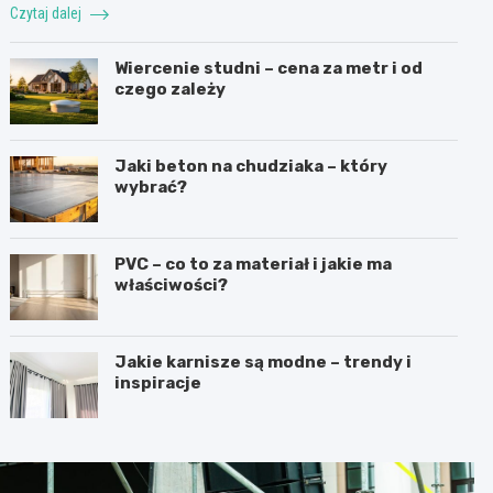
Czytaj dalej
Wiercenie studni – cena za metr i od
czego zależy
Jaki beton na chudziaka – który
wybrać?
PVC – co to za materiał i jakie ma
właściwości?
Jakie karnisze są modne – trendy i
inspiracje