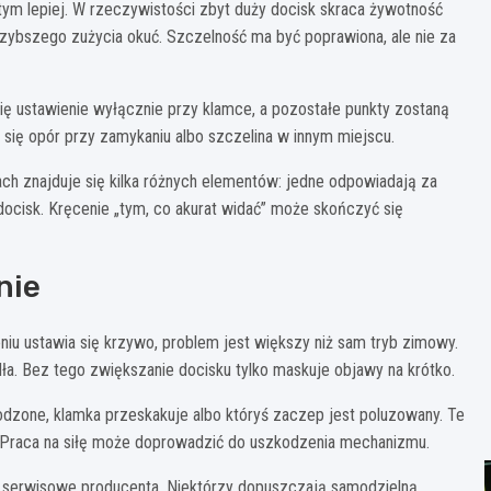
 tym lepiej. W rzeczywistości zbyt duży docisk skraca żywotność
zybszego zużycia okuć. Szczelność ma być poprawiona, ale nie za
i się ustawienie wyłącznie przy klamce, a pozostałe punkty zostaną
 się opór przy zamykaniu albo szczelina w innym miejscu.
ach znajduje się kilka różnych elementów: jedne odpowiadają za
 docisk. Kręcenie „tym, co akurat widać” może skończyć się
nie
eniu ustawia się krzywo, problem jest większy niż sam tryb zimowy.
a. Bez tego zwiększanie docisku tylko maskuje objawy na krótko.
dzone, klamka przeskakuje albo któryś zaczep jest poluzowany. Te
. Praca na siłę może doprowadzić do uszkodzenia mechanizmu.
ki serwisowe producenta. Niektórzy dopuszczają samodzielną