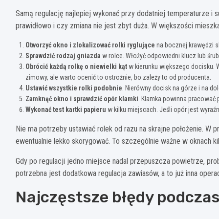
Samą regulację najlepiej wykonać przy dodatniej temperaturze i 
prawidłowo i czy zmiana nie jest zbyt duża. W większości mieszk
Otworzyć okno i zlokalizować rolki ryglujące
na bocznej krawędzi s
Sprawdzić rodzaj gniazda
w rolce. Włożyć odpowiedni klucz lub śrubok
Obrócić każdą rolkę o niewielki kąt
w kierunku większego docisku. W
zimowy, ale warto ocenić to ostrożnie, bo zależy to od producenta.
Ustawić wszystkie rolki podobnie
. Nierówny docisk na górze i na 
Zamknąć okno i sprawdzić opór klamki
. Klamka powinna pracować p
Wykonać test kartki papieru
w kilku miejscach. Jeśli opór jest wyraźn
Nie ma potrzeby ustawiać rolek od razu na skrajne położenie. W pr
ewentualnie lekko skorygować. To szczególnie ważne w oknach kilk
Gdy po regulacji jedno miejsce nadal przepuszcza powietrze, pro
potrzebna jest dodatkowa regulacja zawiasów, a to już inna opera
Najczęstsze błędy podczas 