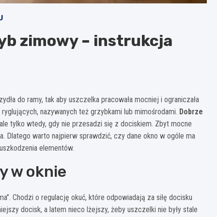
U
yb zimowy – instrukcja
zydła do ramy, tak aby uszczelka pracowała mocniej i ograniczała
ek ryglujących, nazywanych też grzybkami lub mimośrodami.
Dobrze
 ale tylko wtedy, gdy nie przesadzi się z dociskiem. Zbyt mocne
ia. Dlatego warto najpierw sprawdzić, czy dane okno w ogóle ma
z uszkodzenia elementów.
y w oknie
”. Chodzi o regulację okuć, które odpowiadają za siłę docisku
szy docisk, a latem nieco lżejszy, żeby uszczelki nie były stale