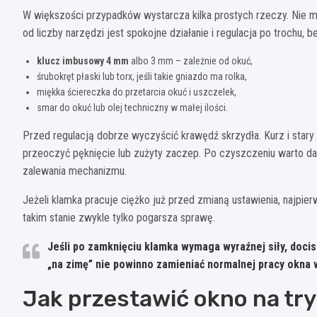
W większości przypadków wystarcza kilka prostych rzeczy. Nie m
od liczby narzędzi jest spokojne działanie i regulacja po trochu,
klucz imbusowy 4 mm
albo 3 mm – zależnie od okuć,
śrubokręt płaski lub torx, jeśli takie gniazdo ma rolka,
miękka ściereczka do przetarcia okuć i uszczelek,
smar do okuć lub olej techniczny w małej ilości.
Przed regulacją dobrze wyczyścić krawędź skrzydła. Kurz i stary b
przeoczyć pęknięcie lub zużyty zaczep. Po czyszczeniu warto d
zalewania mechanizmu.
Jeżeli klamka pracuje ciężko już przed zmianą ustawienia, najpi
takim stanie zwykle tylko pogarsza sprawę.
Jeśli po zamknięciu klamka wymaga wyraźnej siły, docisk
„na zimę” nie powinno zamieniać normalnej pracy okna w
Jak przestawić okno na tr