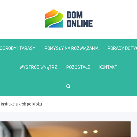
www.domonline.pl
OGRODY I TARASY
POMYSŁY NA ROZWIĄZANIA
PORADY DOTY
WYSTRÓJ WNĘTRZ
POZOSTAŁE
KONTAKT
instrukcja krok po kroku