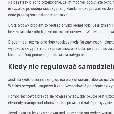
Najczęstszy błąd to przekonanie, że im mocniej dociśnięte okno,
uszczelek, powoduje cięższą pracę klamki i może prowadzić do s
cenę przeciążenia całego mechanizmu.
Drugi typowy problem to regulacja tylko jednej rolki. Jeśli zmien
bez zmian, skrzydło będzie dociskane nierówno. W efekcie pojawi
Błędem jest też mylenie śrub regulacyjnych. Na zawiasach i okuci
wysokość skrzydła, inne za przesunięcie na boki, jeszcze inne za
koniecznością ponownego ustawiania całego okna.
Kiedy nie regulować samodziel
Jeśli skrzydło ociera o ramę, opada przy otwieraniu albo po uchyl
W takim przypadku najpierw trzeba wyregulować położenie skrzydł
Pomoc fachowca przyda się również wtedy, gdy okucie jest uszko
elementy pracują pod obciążeniem i powinny działać precyzyjnie
Jeżeli okna są jeszcze na gwarancji, rozsądnie sprawdzić warun