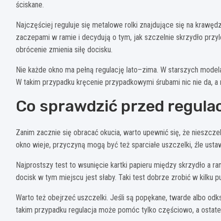
ściskane.
Najczęściej reguluje się metalowe rolki znajdujące się na krawęd
zaczepami w ramie i decydują o tym, jak szczelnie skrzydło przy
obrócenie zmienia siłę docisku.
Nie każde okno ma pełną regulację lato–zima. W starszych modela
W takim przypadku kręcenie przypadkowymi śrubami nic nie da, a 
Co sprawdzić przed regula
Zanim zacznie się obracać okucia, warto upewnić się, że nieszcze
okno wieje, przyczyną mogą być też sparciałe uszczelki, źle ust
Najprostszy test to wsunięcie kartki papieru między skrzydło a r
docisk w tym miejscu jest słaby. Taki test dobrze zrobić w kilku p
Warto też obejrzeć uszczelki. Jeśli są popękane, twarde albo od
takim przypadku regulacja może pomóc tylko częściowo, a ostat