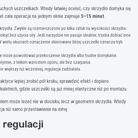
suchych uszczelkach. Wtedy łatwiej ocenić, czy skrzydło domyka się
ań cała operacja na jednym oknie zajmuje
5–15 minut
.
krzydła. Zwykle są rozmieszczone po kilka sztuk na wysokości skrzydła.
ręt bez użycia siły. Jeśli narzędzie nie pasuje idealnie, trzeba dobrać inne.
 wielu okuciach oznaczenie skierowane bliżej uszczelki oznacza tryb
dole może powodować przekoszenie skrzydła albo trudne domykanie.
łynnie, z lekkim wzrostem oporu, ale bez szarpania.
ie większy niż wcześniej, regulacja zadziałała.
aktyce lepiej zrobić pół kroku, sprawdzić efekt i dopiero
uletnich, gdzie uszczelki są już mniej elastyczne niż po montażu.
blem może leżeć nie w docisku, lecz w geometrii skrzydła. Wtedy
cja niż samo przestawienie na zimę.
regulacji