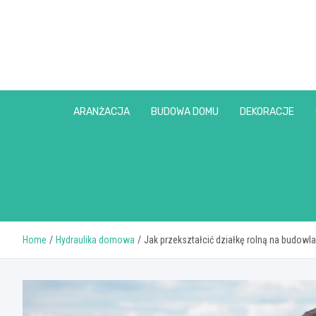
Skip
to
content
ARANŻACJA
BUDOWA DOMU
DEKORACJE
Home
Hydraulika domowa
Jak przekształcić działkę rolną na budowl