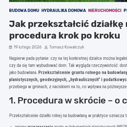
BUDOWA DOMU
HYDRAULIKA DOMOWA
NIERUCHOMOŚCI
P
Jak przekształcić działkę
procedura krok po kroku
19 lutego 2026
Tomasz Kowalczyk
Najpierw pada pytanie: czy na tej konkretnej działce można legal
czy da się tam wybudować dom. Tak wygląda rzeczywistość: dostęp
jako budowlana.
Przekształcenie gruntu rolnego na budowlany 
planistycznych, geodezyjnych, „hydraulicznych” i podatkowyc
przebiega w gminach, z naciskiem na to, co wpływa na późniejsze
1. Procedura w skrócie – o
Przekształcenie działki rolnej na budowlaną w praktyce oznacza t
zmianę
przeznaczenia
gruntu w dokumentach planistycznych (MPZP 