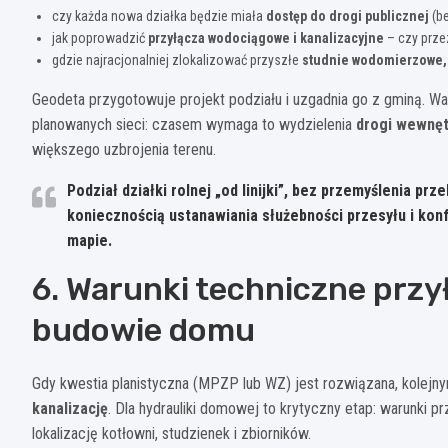
czy każda nowa działka będzie miała
dostęp do drogi publicznej
(be
jak poprowadzić
przyłącza wodociągowe i kanalizacyjne
– czy przez
gdzie najracjonalniej zlokalizować przyszłe
studnie wodomierzowe, 
Geodeta przygotowuje projekt podziału i uzgadnia go z gminą. War
planowanych sieci: czasem wymaga to wydzielenia
drogi wewnęt
większego uzbrojenia terenu.
Podział działki rolnej „od linijki”, bez przemyślenia p
koniecznością ustanawiania służebności przesyłu i konf
mapie.
6. Warunki techniczne przy
budowie domu
Gdy kwestia planistyczna (MPZP lub WZ) jest rozwiązana, kolejny
kanalizację
. Dla hydrauliki domowej to krytyczny etap: warunki p
lokalizację kotłowni, studzienek i zbiorników.