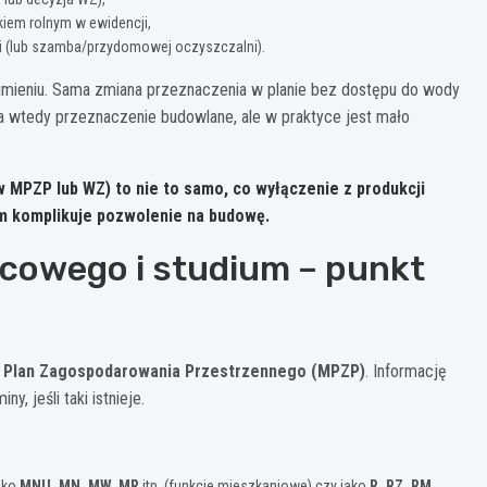
ytkiem rolnym w ewidencji,
cji (lub szamba/przydomowej oczyszczalni).
zumieniu. Sama zmiana przeznaczenia w planie bez dostępu do wody
 ma wtedy przeznaczenie budowlane, ale w praktyce jest mało
 MPZP lub WZ) to nie to samo, co
wyłączenie z produkcji
em komplikuje pozwolenie na budowę.
scowego i studium – punkt
 Plan Zagospodarowania Przestrzennego (MPZP)
. Informację
, jeśli taki istnieje.
ako
MNU, MN, MW, MR
itp. (funkcje mieszkaniowe) czy jako
R, RZ, RM