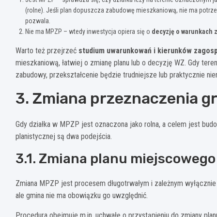
(rolne). Jeśli plan dopuszcza zabudowę mieszkaniową, nie ma potrzeb
pozwala.
Nie ma MPZP – wtedy inwestycja opiera się o
decyzję o warunkach 
Warto też przejrzeć
studium uwarunkowań i kierunków zagos
mieszkaniową, łatwiej o zmianę planu lub o decyzję WZ. Gdy teren
zabudowy, przekształcenie będzie trudniejsze lub praktycznie nier
3. Zmiana przeznaczenia g
Gdy działka w MPZP jest oznaczona jako rolna, a celem jest budo
planistycznej są dwa podejścia.
3.1. Zmiana planu miejscowego
Zmiana MPZP jest procesem długotrwałym i zależnym wyłącznie 
ale gmina nie ma obowiązku go uwzględnić.
Procedura obejmuje m.in. uchwałę o przystąpieniu do zmiany planu