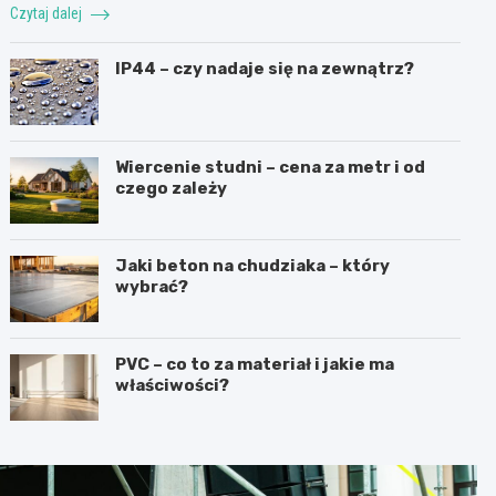
Czytaj dalej
IP44 – czy nadaje się na zewnątrz?
Wiercenie studni – cena za metr i od
czego zależy
Jaki beton na chudziaka – który
wybrać?
PVC – co to za materiał i jakie ma
właściwości?