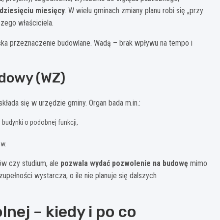
udziesięciu miesięcy
. W wielu gminach zmiany planu robi się „przy
czego właściciela.
yska przeznaczenie budowlane. Wadą – brak wpływu na tempo i
udowy (WZ)
składa się w urzędzie gminy. Organ bada m.in.:
budynki o podobnej funkcji,
ów.
ów czy studium, ale
pozwala wydać pozwolenie na budowę
mimo
pełności wystarcza, o ile nie planuje się dalszych
lnej – kiedy i po co