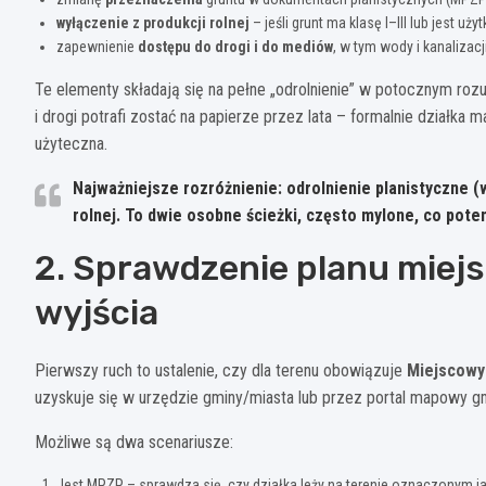
wyłączenie z produkcji rolnej
– jeśli grunt ma klasę I–III lub jest uż
zapewnienie
dostępu do drogi i do mediów
, w tym wody i kanaliza
Te elementy składają się na pełne „odrolnienie” w potocznym ro
i drogi potrafi zostać na papierze przez lata – formalnie działka
użyteczna.
Najważniejsze rozróżnienie:
odrolnienie planistyczne
(w
rolnej
. To dwie osobne ścieżki, często mylone, co pot
2. Sprawdzenie planu miej
wyjścia
Pierwszy ruch to ustalenie, czy dla terenu obowiązuje
Miejscowy
uzyskuje się w urzędzie gminy/miasta lub przez portal mapowy gminy
Możliwe są dwa scenariusze:
Jest MPZP – sprawdza się, czy działka leży na terenie oznaczonym j