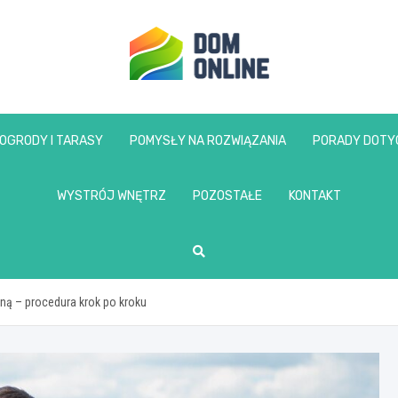
www.domonline.pl
OGRODY I TARASY
POMYSŁY NA ROZWIĄZANIA
PORADY DOTY
WYSTRÓJ WNĘTRZ
POZOSTAŁE
KONTAKT
aną – procedura krok po kroku