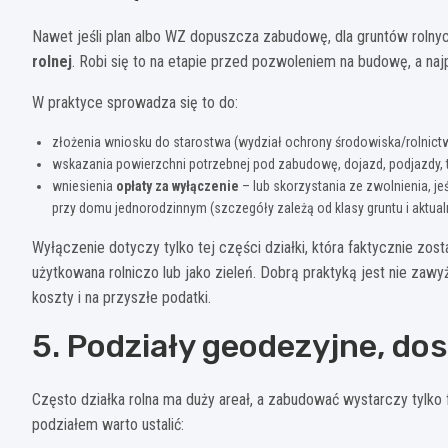
Nawet jeśli plan albo WZ dopuszcza zabudowę, dla gruntów rolnych
rolnej
. Robi się to na etapie przed pozwoleniem na budowę, a na
W praktyce sprowadza się to do:
złożenia wniosku do starostwa (wydział ochrony środowiska/rolnictw
wskazania powierzchni potrzebnej pod zabudowę, dojazd, podjazdy, ta
wniesienia
opłaty za wyłączenie
– lub skorzystania ze zwolnienia, j
przy domu jednorodzinnym (szczegóły zależą od klasy gruntu i aktua
Wyłączenie dotyczy tylko tej części działki, która faktycznie zo
użytkowana rolniczo lub jako zieleń. Dobrą praktyką jest nie zaw
koszty i na przyszłe podatki.
5. Podziały geodezyjne, do
Często działka rolna ma duży areał, a zabudować wystarczy tylko
podziałem warto ustalić: