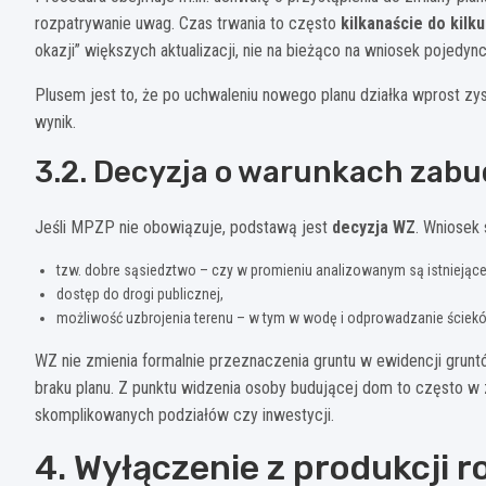
rozpatrywanie uwag. Czas trwania to często
kilkanaście do kilk
okazji” większych aktualizacji, nie na bieżąco na wniosek pojedyn
Plusem jest to, że po uchwaleniu nowego planu działka wprost z
wynik.
3.2. Decyzja o warunkach zab
Jeśli MPZP nie obowiązuje, podstawą jest
decyzja WZ
. Wniosek 
tzw. dobre sąsiedztwo – czy w promieniu analizowanym są istniejące 
dostęp do drogi publicznej,
możliwość uzbrojenia terenu – w tym w wodę i odprowadzanie ściek
WZ nie zmienia formalnie przeznaczenia gruntu w ewidencji grunt
braku planu. Z punktu widzenia osoby budującej dom to często w zu
skomplikowanych podziałów czy inwestycji.
4. Wyłączenie z produkcji ro