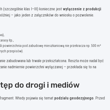
 (szczególnie klas I–III) konieczne jest
wyłączenie z produkcji
jpóźniej – jako jeden z załączników do wniosku o pozwolenie.
a),
rasy itp.,
eśli powierzchnia pod zabudowę mieszkaniową nie przekracza np. 500 m²
lnych przepisów).
stanie zabudowana lub trwale przekształcona. Reszta może nadal być
yżanie nadmiernie powierzchni wyłączanej – przekłada się to na
stęp do drogi i mediów
 fragment. Wtedy pojawia się temat
podziału geodezyjnego
. Przed