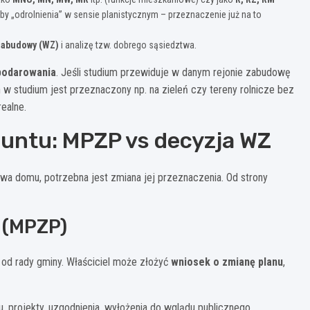
y „odrolnienia” w sensie planistycznym – przeznaczenie już na to
zabudowy (WZ)
i analizę tzw. dobrego sąsiedztwa.
podarowania
. Jeśli studium przewiduje w danym rejonie zabudowę
 w studium jest przeznaczony np. na zieleń czy tereny rolnicze bez
ealne.
runtu: MPZP vs decyzja WZ
wa domu, potrzebna jest zmiana jej przeznaczenia. Od strony
 (MPZP)
od rady gminy. Właściciel może złożyć
wniosek o zmianę planu
,
, projekty, uzgodnienia, wyłożenia do wglądu publicznego,