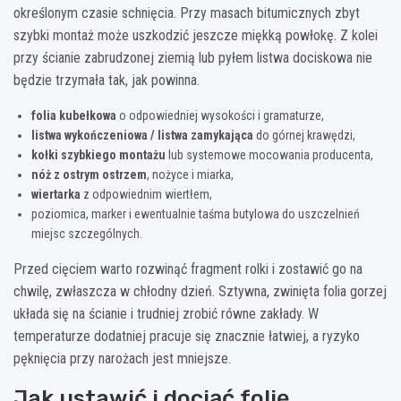
określonym czasie schnięcia. Przy masach bitumicznych zbyt
szybki montaż może uszkodzić jeszcze miękką powłokę. Z kolei
przy ścianie zabrudzonej ziemią lub pyłem listwa dociskowa nie
będzie trzymała tak, jak powinna.
folia kubełkowa
o odpowiedniej wysokości i gramaturze,
listwa wykończeniowa / listwa zamykająca
do górnej krawędzi,
kołki szybkiego montażu
lub systemowe mocowania producenta,
nóż z ostrym ostrzem
, nożyce i miarka,
wiertarka
z odpowiednim wiertłem,
poziomica, marker i ewentualnie taśma butylowa do uszczelnień
miejsc szczególnych.
Przed cięciem warto rozwinąć fragment rolki i zostawić go na
chwilę, zwłaszcza w chłodny dzień. Sztywna, zwinięta folia gorzej
układa się na ścianie i trudniej zrobić równe zakłady. W
temperaturze dodatniej pracuje się znacznie łatwiej, a ryzyko
pęknięcia przy narożach jest mniejsze.
Jak ustawić i dociąć folię