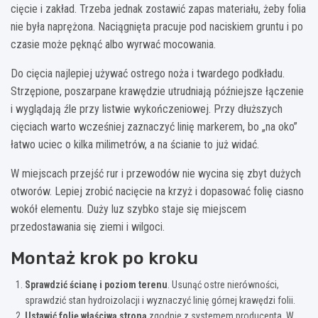
cięcie i zakład. Trzeba jednak zostawić zapas materiału, żeby folia
nie była naprężona. Naciągnięta pracuje pod naciskiem gruntu i po
czasie może pęknąć albo wyrwać mocowania.
Do cięcia najlepiej używać ostrego noża i twardego podkładu.
Strzępione, poszarpane krawędzie utrudniają późniejsze łączenie
i wyglądają źle przy listwie wykończeniowej. Przy dłuższych
cięciach warto wcześniej zaznaczyć linię markerem, bo „na oko”
łatwo uciec o kilka milimetrów, a na ścianie to już widać.
W miejscach przejść rur i przewodów nie wycina się zbyt dużych
otworów. Lepiej zrobić nacięcie na krzyż i dopasować folię ciasno
wokół elementu. Duży luz szybko staje się miejscem
przedostawania się ziemi i wilgoci.
Montaż krok po kroku
Sprawdzić ścianę i poziom terenu
. Usunąć ostre nierówności,
sprawdzić stan hydroizolacji i wyznaczyć linię górnej krawędzi folii.
Ustawić folię właściwą stroną
zgodnie z systemem producenta. W