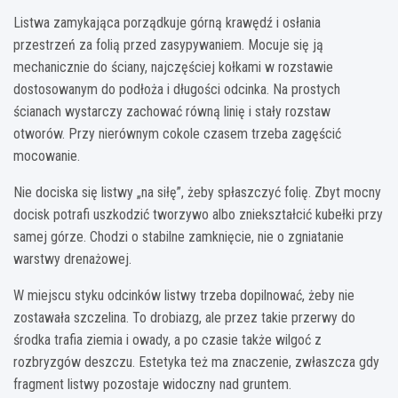
Listwa zamykająca porządkuje górną krawędź i osłania
przestrzeń za folią przed zasypywaniem. Mocuje się ją
mechanicznie do ściany, najczęściej kołkami w rozstawie
dostosowanym do podłoża i długości odcinka. Na prostych
ścianach wystarczy zachować równą linię i stały rozstaw
otworów. Przy nierównym cokole czasem trzeba zagęścić
mocowanie.
Nie dociska się listwy „na siłę”, żeby spłaszczyć folię. Zbyt mocny
docisk potrafi uszkodzić tworzywo albo zniekształcić kubełki przy
samej górze. Chodzi o stabilne zamknięcie, nie o zgniatanie
warstwy drenażowej.
W miejscu styku odcinków listwy trzeba dopilnować, żeby nie
zostawała szczelina. To drobiazg, ale przez takie przerwy do
środka trafia ziemia i owady, a po czasie także wilgoć z
rozbryzgów deszczu. Estetyka też ma znaczenie, zwłaszcza gdy
fragment listwy pozostaje widoczny nad gruntem.