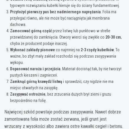
typowym rozwiązaniu kubełki kieruje się do ściany fundamentowej.
Przyłożyć pierwszy pas bez nadmiernego naprężania
. Folia ma
przylegać równo, ale nie może być naciągnięta jak membrana
dachowa.
Zamocować górną część
przez listwę lub punktowo w strefie
przewidzianej do zamknięcia. Otwory wierci się zwykle co
20-30 cm
,
chyba że producent podaje inaczej.
Wykonać zakłady pionowe
co najmniej na
2-3 rzędy kubełków
. To
ważne, bo zbyt mały zakład rozchodzi się podczas zasypywania
wykopu.
Dopasować naroża i przejścia
. Materiał docisnąć tak, by nie tworzył
pustych kieszeni i zagnieceń.
Zamknąć górną krawędź listwą
i sprawdzić, czy nigdzie nie ma
miejsc otwartych na zasypkę.
Zasypywać ostrożnie
, bez zrzucania dużych brył ziemi i gruzu
bezpośrednio na folię.
Najwięcej szkód powstaje podczas zasypywania. Nawet dobrze
zamontowana folia może zostać zerwana, jeśli grunt jest
wrzucany z wysokości albo zawiera ostre kawałki cegieł i betonu.