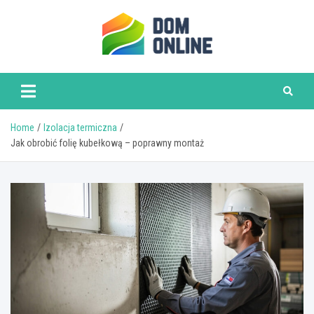
Skip
to
content
www.domonline.pl
Home
Izolacja termiczna
Jak obrobić folię kubełkową – poprawny montaż