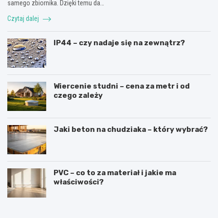
samego zbiornika. Dzięki temu da…
Czytaj dalej
IP44 – czy nadaje się na zewnątrz?
Wiercenie studni – cena za metr i od
czego zależy
Jaki beton na chudziaka – który wybrać?
PVC – co to za materiał i jakie ma
właściwości?
R
L
u
a
s
t