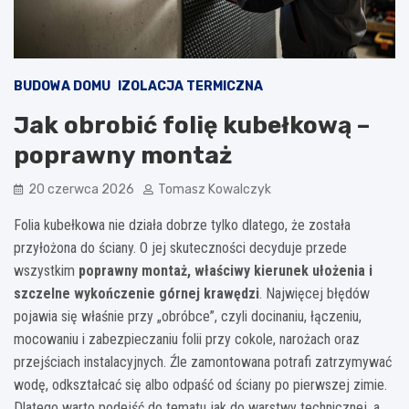
BUDOWA DOMU
IZOLACJA TERMICZNA
Jak obrobić folię kubełkową –
poprawny montaż
20 czerwca 2026
Tomasz Kowalczyk
Folia kubełkowa nie działa dobrze tylko dlatego, że została
przyłożona do ściany. O jej skuteczności decyduje przede
wszystkim
poprawny montaż, właściwy kierunek ułożenia i
szczelne wykończenie górnej krawędzi
. Najwięcej błędów
pojawia się właśnie przy „obróbce”, czyli docinaniu, łączeniu,
mocowaniu i zabezpieczaniu folii przy cokole, narożach oraz
przejściach instalacyjnych. Źle zamontowana potrafi zatrzymywać
wodę, odkształcać się albo odpaść od ściany po pierwszej zimie.
Dlatego warto podejść do tematu jak do warstwy technicznej, a