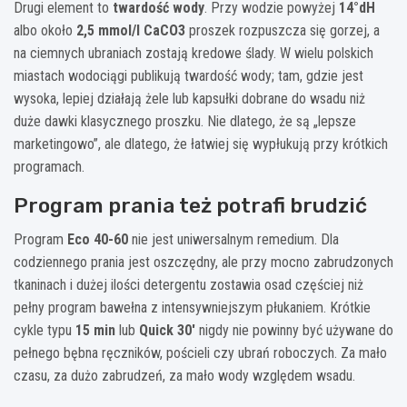
Drugi element to
twardość wody
. Przy wodzie powyżej
14°dH
albo około
2,5 mmol/l CaCO3
proszek rozpuszcza się gorzej, a
na ciemnych ubraniach zostają kredowe ślady. W wielu polskich
miastach wodociągi publikują twardość wody; tam, gdzie jest
wysoka, lepiej działają żele lub kapsułki dobrane do wsadu niż
duże dawki klasycznego proszku. Nie dlatego, że są „lepsze
marketingowo”, ale dlatego, że łatwiej się wypłukują przy krótkich
programach.
Program prania też potrafi brudzić
Program
Eco 40-60
nie jest uniwersalnym remedium. Dla
codziennego prania jest oszczędny, ale przy mocno zabrudzonych
tkaninach i dużej ilości detergentu zostawia osad częściej niż
pełny program bawełna z intensywniejszym płukaniem. Krótkie
cykle typu
15 min
lub
Quick 30′
nigdy nie powinny być używane do
pełnego bębna ręczników, pościeli czy ubrań roboczych. Za mało
czasu, za dużo zabrudzeń, za mało wody względem wsadu.