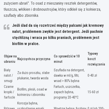
zużyciem ubrań”. To osad z mieszaniny resztek detergentów,
tłuszczu, włókien i drobnoustrojów, który odkleił się z kołnierza,
szuflady albo zbiornika.
Jeśli ślad da się rozetrzeć między palcami jak kremowy
nalot, problemem zwykle jest detergent. Jeśli pachnie
stęchlizną i wraca po kilku praniach, problemem jest
biofilm w pralce.
Typowy
Objaw na
Co sprawdzić w 10
Najczęstsza przyczyna
koszt
ubraniu
minut
rozwiązania
Biały
Szuflada na detergent,
Za dużo proszku, słabe
nalot /
dawka w ml/g, filtr,
0-40 zł
płukanie, twarda woda
smugi
wsad > 80% bębna
Czarne
Fartuch, uszczelka,
Biofilm, pleśń, osad w
kropki /
zapach bębna,
15-60 zł
kołnierzu i zbiorniku
farfocle
programy 20-40°C
Korozja bębna,
Rdzawy
uszkodzenie emalii,
Wnętrze bębna, fiszbiny,
0 zł lub 200-