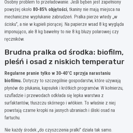
Osobny problem to przeładowanie. Jeśli bęben jest zapełniony
powyżej około
80-85% objętości
, tkaniny nie mają miejsca na
mechaniczne wypłukanie zabrudzeń. Pralka pierze wtedy „w
ścisku”, a nie w kąpieli piorącej. Na papierze wsad 8 kg wygląda
imponująco, ale 8 kg bawełny to nie 8 kg bluzy polarowej czy
ręczników.
Brudna pralka od środka: biofilm,
pleśń i osad z niskich temperatur
Regularne pranie tylko w 30-40°C sprzyja narastaniu
biofilmu.
Dotyczy to szczególnie gospodarstw, które używają
płynów do płukania, kapsułek i krótkich programów. W kołnierzu,
szufladzie i przewodach odkłada się lepka warstwa z
surfaktantów, tłuszczu skórnego i włókien. To właśnie z niej
powstają czarne kropki na jasnych ubraniach i śliski osad na
fartuchu.
Nie każdy środek „do czyszczenia pralki” działa tak samo.