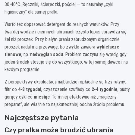
30-40°C. Ręczniki, ściereczki, pościel — to naturalny „cykl
higieniczny” dla samej pralki.
Warto też dopasować detergent do realnych warunków. Przy
twardej wodzie i ciemnych ubraniach często lepiej sprawdza się
żel niż proszek. Przy białym praniu zabrudzonym organicznie
proszek nadal ma przewagę, bo zwykle zawiera
wybielacze
tlenowe
, np.
nadwęglan sodu
. Problem zaczyna się wtedy, gdy
jeden środek stosuje się do wszystkiego, w tej samej dawce i na
każdym programie.
Z perspektywy eksploatacji najbardziej opłacalne są trzy rutyny:
filtr co
4-8 tygodni
, czyszczenie szuflady co
2-4 tygodnie
, pusty
gorący cykl co
miesiąc
. To mniej efektowne niż „magiczny
preparat”, ale właśnie to najskuteczniej odcina źródło problemu.
Najczęstsze pytania
Czy pralka może brudzić ubrania