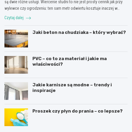
są dwie różne usługi. Wiercenie studni to nie jest prosty cennik jak przy
wylewce czy ogrodzeniu: ten sam metr odwiertu kosztuje inaczej w…
Czytaj dalej
Jaki beton na chudziaka – który wybrać?
PVC – co to za materiał i jakie ma
właściwości?
Jakie karnisze są modne – trendy i
inspiracje
Proszek czy płyn do prania – co lepsze?
R
L
u
a