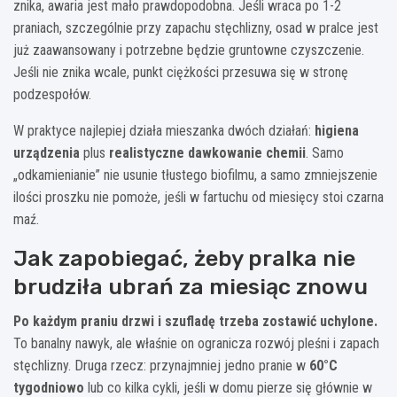
znika, awaria jest mało prawdopodobna. Jeśli wraca po 1-2
praniach, szczególnie przy zapachu stęchlizny, osad w pralce jest
już zaawansowany i potrzebne będzie gruntowne czyszczenie.
Jeśli nie znika wcale, punkt ciężkości przesuwa się w stronę
podzespołów.
W praktyce najlepiej działa mieszanka dwóch działań:
higiena
urządzenia
plus
realistyczne dawkowanie chemii
. Samo
„odkamienianie” nie usunie tłustego biofilmu, a samo zmniejszenie
ilości proszku nie pomoże, jeśli w fartuchu od miesięcy stoi czarna
maź.
Jak zapobiegać, żeby pralka nie
brudziła ubrań za miesiąc znowu
Po każdym praniu drzwi i szufladę trzeba zostawić uchylone.
To banalny nawyk, ale właśnie on ogranicza rozwój pleśni i zapach
stęchlizny. Druga rzecz: przynajmniej jedno pranie w
60°C
tygodniowo
lub co kilka cykli, jeśli w domu pierze się głównie w