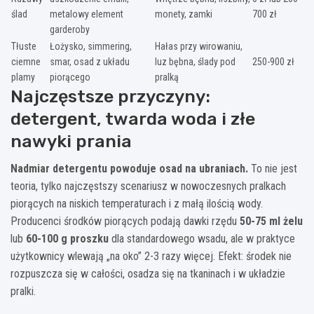
ślad
metalowy element
monety, zamki
700 zł
garderoby
Tłuste
Łożysko, simmering,
Hałas przy wirowaniu,
ciemne
smar, osad z układu
luz bębna, ślady pod
250-900 zł
plamy
piorącego
pralką
Najczęstsze przyczyny:
detergent, twarda woda i złe
nawyki prania
Nadmiar detergentu powoduje osad na ubraniach.
To nie jest
teoria, tylko najczęstszy scenariusz w nowoczesnych pralkach
piorących na niskich temperaturach i z małą ilością wody.
Producenci środków piorących podają dawki rzędu
50-75 ml żelu
lub
60-100 g proszku
dla standardowego wsadu, ale w praktyce
użytkownicy wlewają „na oko” 2-3 razy więcej. Efekt: środek nie
rozpuszcza się w całości, osadza się na tkaninach i w układzie
pralki.