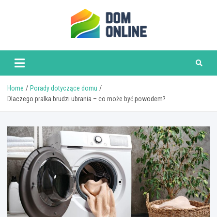
Skip
to
content
www.domonline.pl
Home
Porady dotyczące domu
Dlaczego pralka brudzi ubrania – co może być powodem?