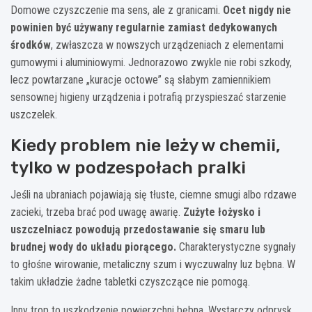
Domowe czyszczenie ma sens, ale z granicami.
Ocet nigdy nie
powinien być używany regularnie zamiast dedykowanych
środków
, zwłaszcza w nowszych urządzeniach z elementami
gumowymi i aluminiowymi. Jednorazowo zwykle nie robi szkody,
lecz powtarzane „kuracje octowe” są słabym zamiennikiem
sensownej higieny urządzenia i potrafią przyspieszać starzenie
uszczelek.
Kiedy problem nie leży w chemii,
tylko w podzespołach pralki
Jeśli na ubraniach pojawiają się tłuste, ciemne smugi albo rdzawe
zacieki, trzeba brać pod uwagę awarię.
Zużyte łożysko i
uszczelniacz powodują przedostawanie się smaru lub
brudnej wody do układu piorącego.
Charakterystyczne sygnały
to głośne wirowanie, metaliczny szum i wyczuwalny luz bębna. W
takim układzie żadne tabletki czyszczące nie pomogą.
Inny trop to uszkodzenie powierzchni bębna. Wystarczy odprysk,