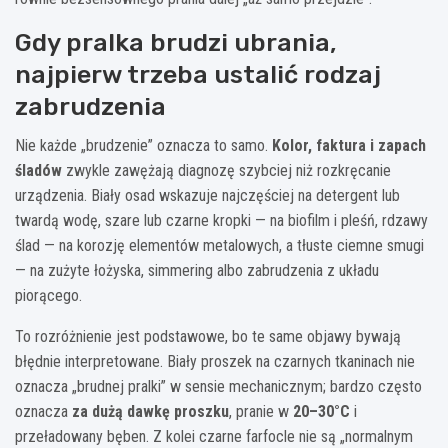
Gdy pralka brudzi ubrania,
najpierw trzeba ustalić rodzaj
zabrudzenia
Nie każde „brudzenie” oznacza to samo.
Kolor, faktura i zapach
śladów
zwykle zawężają diagnozę szybciej niż rozkręcanie
urządzenia. Biały osad wskazuje najczęściej na detergent lub
twardą wodę, szare lub czarne kropki — na biofilm i pleśń, rdzawy
ślad — na korozję elementów metalowych, a tłuste ciemne smugi
— na zużyte łożyska, simmering albo zabrudzenia z układu
piorącego.
To rozróżnienie jest podstawowe, bo te same objawy bywają
błędnie interpretowane. Biały proszek na czarnych tkaninach nie
oznacza „brudnej pralki” w sensie mechanicznym; bardzo często
oznacza
za dużą dawkę proszku
, pranie w
20–30°C
i
przeładowany bęben. Z kolei czarne farfocle nie są „normalnym