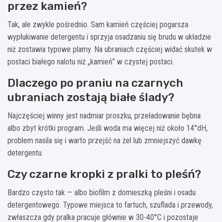
przez kamień?
Tak, ale zwykle pośrednio. Sam kamień częściej pogarsza
wypłukiwanie detergentu i sprzyja osadzaniu się brudu w układzie
niż zostawia typowe plamy. Na ubraniach częściej widać skutek w
postaci białego nalotu niż „kamień” w czystej postaci.
Dlaczego po praniu na czarnych
ubraniach zostają białe ślady?
Najczęściej winny jest nadmiar proszku, przeładowanie bębna
albo zbyt krótki program. Jeśli woda ma więcej niż około 14°dH,
problem nasila się i warto przejść na żel lub zmniejszyć dawkę
detergentu.
Czy czarne kropki z pralki to pleśń?
Bardzo często tak — albo biofilm z domieszką pleśni i osadu
detergentowego. Typowe miejsca to fartuch, szuflada i przewody,
zwłaszcza gdy pralka pracuje głównie w 30-40°C i pozostaje