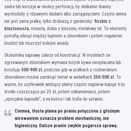
zadra lub korozja w okolicy perforacji, by delikatne tkaniny
wychodziły z rdzawymi śladami albo zaciągnięciami. Często winna
nie jest sama pralka, tylko drobiazg z garderoby:
fiszbin z
biustonosza
, moneta, śruba z kieszeni, metalowy nit. Te elementy
potrafią utknąć między bębnem a zbiornikiem i potem regularnie
brudzić lub niszczyć kolejne wsady.
Ekonomika naprawy zależy od konstrukcji. W modelach ze
zgrzewanym zbiornikiem wymiana łożysk bywa nieopłacalna lub
kosztuje
500-900 zł
, podczas gdy w pralkach z rozbieralnym
zbiornikiem można zamknąć temat w widełkach
250-500 zł
. To
ważne, bo użytkownik widzący plamy często najpierw kupuje trzy
środki czyszczące po 25 zł, potem odkamieniacz, potem
„specjalne kapsułki”, a na końcu i tak trafia do serwisu.
Ciemna, tłusta plama po praniu połączona z głośnym
wirowaniem oznacza problem mechaniczny, nie
higieniczny. Dalsze pranie zwykle pogarsza sprawę.