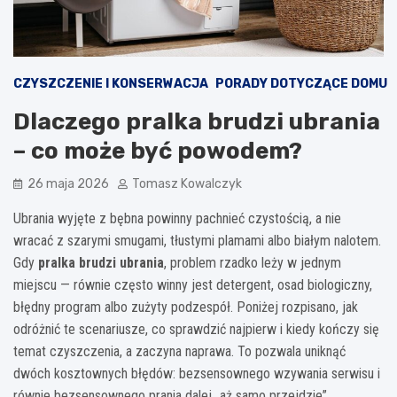
CZYSZCZENIE I KONSERWACJA
PORADY DOTYCZĄCE DOMU
Dlaczego pralka brudzi ubrania
– co może być powodem?
26 maja 2026
Tomasz Kowalczyk
Ubrania wyjęte z bębna powinny pachnieć czystością, a nie
wracać z szarymi smugami, tłustymi plamami albo białym nalotem.
Gdy
pralka brudzi ubrania
, problem rzadko leży w jednym
miejscu — równie często winny jest detergent, osad biologiczny,
błędny program albo zużyty podzespół. Poniżej rozpisano, jak
odróżnić te scenariusze, co sprawdzić najpierw i kiedy kończy się
temat czyszczenia, a zaczyna naprawa. To pozwala uniknąć
dwóch kosztownych błędów: bezsensownego wzywania serwisu i
równie bezsensownego prania dalej „aż samo przejdzie”.