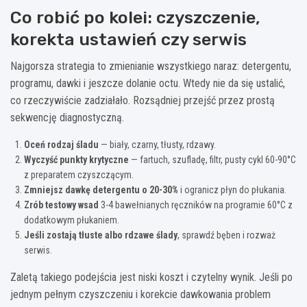
Co robić po kolei: czyszczenie,
korekta ustawień czy serwis
Najgorsza strategia to zmienianie wszystkiego naraz: detergentu,
programu, dawki i jeszcze dolanie octu. Wtedy nie da się ustalić,
co rzeczywiście zadziałało. Rozsądniej przejść przez prostą
sekwencję diagnostyczną.
Oceń rodzaj śladu
— biały, czarny, tłusty, rdzawy.
Wyczyść punkty krytyczne
— fartuch, szufladę, filtr, pusty cykl 60-90°C
z preparatem czyszczącym.
Zmniejsz dawkę detergentu o 20-30%
i ogranicz płyn do płukania.
Zrób testowy wsad
3-4 bawełnianych ręczników na programie 60°C z
dodatkowym płukaniem.
Jeśli zostają tłuste albo rdzawe ślady
, sprawdź bęben i rozważ
serwis.
Zaletą takiego podejścia jest niski koszt i czytelny wynik. Jeśli po
jednym pełnym czyszczeniu i korekcie dawkowania problem