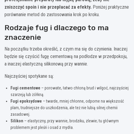
zniszczyć spoin i nie przepłacać za efekty.
Poniżej praktyczne
porównanie metod do zastosowania krok po kroku.
Rodzaje fug i dlaczego to ma
znaczenie
Na początku trzeba określić, z czym ma się do czynienia. Inaczej
będzie się czyścić fugę cementową na podłodze w przedpokoju,
a inaczej elastyczną silikonową przy wannie.
Najczęściej spotykane są:
Fugi cementowe
– porowate, łatwo chłoną brud i wilgoć, najczęściej
szarzeją lub żółkną.
Fugi epoksydowe
– twarde, mniej chłonne, odporne na większość
plam, trudniejsze do uszkodzenia, ale też nie lubią silnej chemii
zasadowej.
Silikon
– elastyczny, przy wannie, brodziku, zlewie; tu głównym
problemem jest pleśń i osad z mydła.