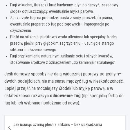
Fugi w kuchni, tłuszcz i brud kuchenny: płyn do naczyń, zasadowy
środek odtłuszczający, ewentualnie myjka parowa.
Zaszarzałe fugi na podłodze: pasta z sody, proszek do prania,
ewentualnie preparat do fug podłogowych + impregnacja po
czyszczeniu.
Pleśń na silikonie: punktowo woda utleniona lub specjalny środek
przeciw pleśni; przy głębokim zagrzybieniu – usunięcie starego
silikonu i nałożenie nowego.
Fugi przy kamieniu naturalnym: unikanie octu i silnych kwasów,
stosowanie środków z oznaczeniem „do kamienia naturalnego”.
Jeśli domowe sposoby nie dają widocznej poprawy po jednym–
dwóch podejściach, nie ma sensu męczyć fug w nieskończoność.
Lepiej przejść na mocniejszy środek lub myjkę parową, a w
ostateczności rozważyć
odnowienie fug
(np. specjalną farbą do
fug lub ich wybranie i położenie od nowa).
Nawigacja
Jak usunąć czarną pleśń z silikonu – bez uszkadzania
wpisu