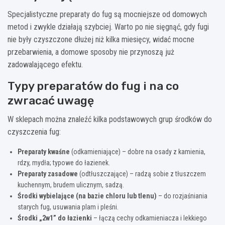
Specjalistyczne preparaty do fug są mocniejsze od domowych
metod i zwykle działają szybciej. Warto po nie sięgnąć, gdy fugi
nie były czyszczone dłużej niż kilka miesięcy, widać mocne
przebarwienia, a domowe sposoby nie przynoszą już
zadowalającego efektu.
Typy preparatów do fug i na co
zwracać uwagę
W sklepach można znaleźć kilka podstawowych grup środków do
czyszczenia fug:
Preparaty kwaśne
(odkamieniające) – dobre na osady z kamienia,
rdzy, mydła; typowe do łazienek.
Preparaty zasadowe
(odtłuszczające) – radzą sobie z tłuszczem
kuchennym, brudem ulicznym, sadzą.
Środki wybielające (na bazie chloru lub tlenu)
– do rozjaśniania
starych fug, usuwania plam i pleśni.
Środki „2w1” do łazienki
– łączą cechy odkamieniacza i lekkiego