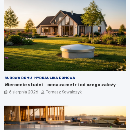
y
c
h
BUDOWA DOMU
HYDRAULIKA DOMOWA
Wiercenie studni – cena za metr i od czego zależy
6 sierpnia 2026
Tomasz Kowalczyk