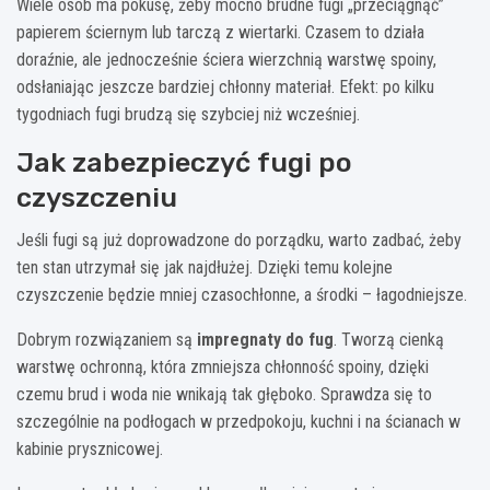
Wiele osób ma pokusę, żeby mocno brudne fugi „przeciągnąć”
papierem ściernym lub tarczą z wiertarki. Czasem to działa
doraźnie, ale jednocześnie ściera wierzchnią warstwę spoiny,
odsłaniając jeszcze bardziej chłonny materiał. Efekt: po kilku
tygodniach fugi brudzą się szybciej niż wcześniej.
Jak zabezpieczyć fugi po
czyszczeniu
Jeśli fugi są już doprowadzone do porządku, warto zadbać, żeby
ten stan utrzymał się jak najdłużej. Dzięki temu kolejne
czyszczenie będzie mniej czasochłonne, a środki – łagodniejsze.
Dobrym rozwiązaniem są
impregnaty do fug
. Tworzą cienką
warstwę ochronną, która zmniejsza chłonność spoiny, dzięki
czemu brud i woda nie wnikają tak głęboko. Sprawdza się to
szczególnie na podłogach w przedpokoju, kuchni i na ścianach w
kabinie prysznicowej.