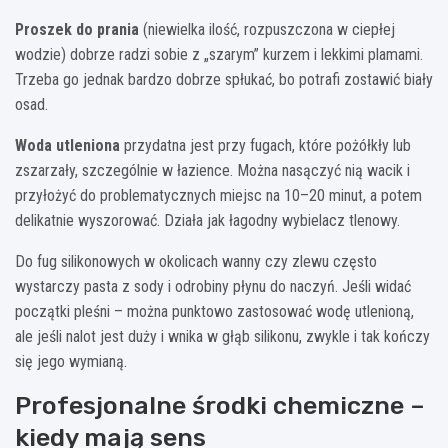
Proszek do prania
(niewielka ilość, rozpuszczona w ciepłej
wodzie) dobrze radzi sobie z „szarym” kurzem i lekkimi plamami.
Trzeba go jednak bardzo dobrze spłukać, bo potrafi zostawić biały
osad.
Woda utleniona
przydatna jest przy fugach, które pożółkły lub
zszarzały, szczególnie w łazience. Można nasączyć nią wacik i
przyłożyć do problematycznych miejsc na 10–20 minut, a potem
delikatnie wyszorować. Działa jak łagodny wybielacz tlenowy.
Do fug silikonowych w okolicach wanny czy zlewu często
wystarczy pasta z sody i odrobiny płynu do naczyń. Jeśli widać
początki pleśni – można punktowo zastosować wodę utlenioną,
ale jeśli nalot jest duży i wnika w głąb silikonu, zwykle i tak kończy
się jego wymianą.
Profesjonalne środki chemiczne –
kiedy mają sens