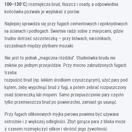
100–130°C
) rozmiękcza brud, tłuszcz i osady, a odpowiednia
końcówka pozwala je wypłukać z porów.
Najlepiej sprawdza się przy fugach cementowych i epoksydowych
na ścianach i podłogach. Świetnie radzi sobie z miejscami, gdzie
trudno dotrzeć szczoteczką – przy listwach, narożnikach,
szczelinach między płytkami mozaiki.
Nie jest to jednak „magiczna różdżka”. Studniówka brudu nie
zniknie po jednym przejeździe. Przy mocno zabrudzonych fugach
trzeba:
rozpuścić brud (np. lekkim środkiem czyszczącym), użyć pary pod
kątem, żeby wypchnąć brud z fugi, a potem zebrać rozpuszczony
osad ściereczką lub mopem. Samo przepuszczenie pary często
tylko przemieszcza brud po powierzchni, zamiast go usunąć.
Przy fugach silikonowych myjka parowa powinna być używana
ostrożnie i z większej odległości. Zbyt gorąca para z bliska może
z czasem rozmiękczyć silikon i skrócić jego żywotność.