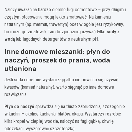
Należy uważać na bardzo ciemne fugi cementowe – przy długim i
częstym stosowaniu mogą lekko zmatowieć. Na kamieniu
naturalnym (np. marmur, trawertyn) ocet w ogóle jest ryzykowny,
bo może go zmatowić. Tam bezpieczniej używać tylko
sody z
wodą
lub łagodnych detergentów o neutralnym pH.
Inne domowe mieszanki: płyn do
naczyń, proszek do prania, woda
utleniona
Jeśli soda i ocet nie wystarczają albo nie powinno się używać
kwasów (kamień naturalny), warto sięgnąć po inne domowe
rozwiązania.
Płyn do naczyń
sprawdza się na tłuste zabrudzenia, szczególnie
w kuchni – okolice kuchenki, blatów, okapu. Wystarczy rozrobić
kilka kropel w ciepłej wodzie, nałożyć na fugi gąbką, chwilę
odczekać i wyszorować szczoteczką.