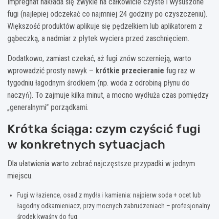
Impregnat nakłada się zwykle na całkowicie czyste i wysuszone
fugi (najlepiej odczekać co najmniej 24 godziny po czyszczeniu).
Większość produktów aplikuje się pędzelkiem lub aplikatorem z
gąbeczką, a nadmiar z płytek wyciera przed zaschnięciem.
Dodatkowo, zamiast czekać, aż fugi znów sczernieją, warto
wprowadzić prosty nawyk –
krótkie przecieranie
fug raz w
tygodniu łagodnym środkiem (np. woda z odrobiną płynu do
naczyń). To zajmuje kilka minut, a mocno wydłuża czas pomiędzy
„generalnymi” porządkami.
Krótka ściąga: czym czyścić fugi
w konkretnych sytuacjach
Dla ułatwienia warto zebrać najczęstsze przypadki w jednym
miejscu.
Fugi w łazience, osad z mydła i kamienia: najpierw soda + ocet lub
łagodny odkamieniacz, przy mocnych zabrudzeniach – profesjonalny
środek kwaśny do fug.