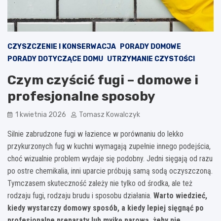
CZYSZCZENIE I KONSERWACJA
PORADY DOMOWE
PORADY DOTYCZĄCE DOMU
UTRZYMANIE CZYSTOŚCI
Czym czyścić fugi – domowe i
profesjonalne sposoby
1 kwietnia 2026
Tomasz Kowalczyk
Silnie zabrudzone fugi w łazience w porównaniu do lekko
przykurzonych fug w kuchni wymagają zupełnie innego podejścia,
choć wizualnie problem wydaje się podobny. Jedni sięgają od razu
po ostre chemikalia, inni uparcie próbują samą sodą oczyszczoną.
Tymczasem skuteczność zależy nie tylko od środka, ale też
rodzaju fugi, rodzaju brudu i sposobu działania.
Warto wiedzieć,
kiedy wystarczy domowy sposób, a kiedy lepiej sięgnąć po
profesjonalne preparaty lub myjkę parową, żeby nie