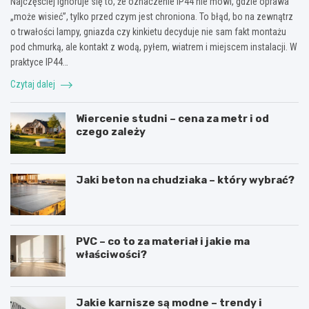
Najczęściej ignoruje się to, że oznaczenie IP44 nie mówi, gdzie oprawa
„może wisieć”, tylko przed czym jest chroniona. To błąd, bo na zewnątrz
o trwałości lampy, gniazda czy kinkietu decyduje nie sam fakt montażu
pod chmurką, ale kontakt z wodą, pyłem, wiatrem i miejscem instalacji. W
praktyce IP44…
Czytaj dalej
Wiercenie studni – cena za metr i od
czego zależy
Jaki beton na chudziaka – który wybrać?
PVC – co to za materiał i jakie ma
właściwości?
Jakie karnisze są modne – trendy i