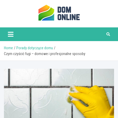
Skip
to
content
www.domonline.pl
Home
Porady dotyczące domu
Czym czyścić fugi – domowe i profesjonalne sposoby