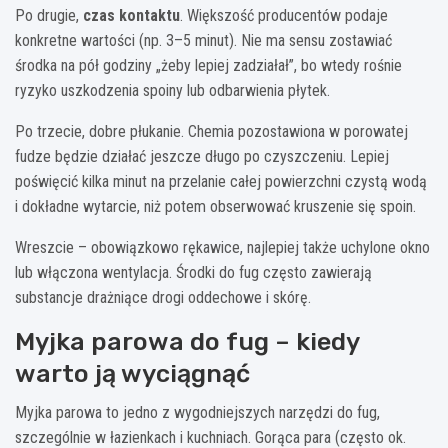
Po drugie,
czas kontaktu
. Większość producentów podaje
konkretne wartości (np. 3–5 minut). Nie ma sensu zostawiać
środka na pół godziny „żeby lepiej zadziałał”, bo wtedy rośnie
ryzyko uszkodzenia spoiny lub odbarwienia płytek.
Po trzecie, dobre płukanie. Chemia pozostawiona w porowatej
fudze będzie działać jeszcze długo po czyszczeniu. Lepiej
poświęcić kilka minut na przelanie całej powierzchni czystą wodą
i dokładne wytarcie, niż potem obserwować kruszenie się spoin.
Wreszcie – obowiązkowo rękawice, najlepiej także uchylone okno
lub włączona wentylacja. Środki do fug często zawierają
substancje drażniące drogi oddechowe i skórę.
Myjka parowa do fug – kiedy
warto ją wyciągnąć
Myjka parowa to jedno z wygodniejszych narzędzi do fug,
szczególnie w łazienkach i kuchniach. Gorąca para (często ok.