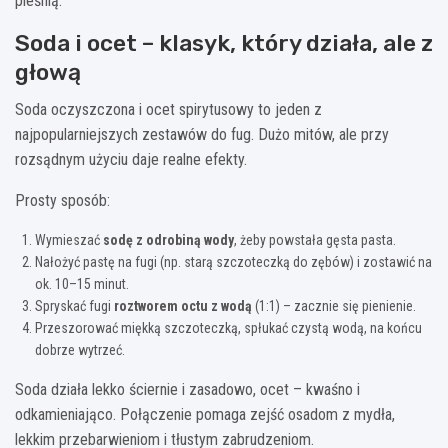
pleśnią.
Soda i ocet – klasyk, który działa, ale z
głową
Soda oczyszczona i ocet spirytusowy to jeden z
najpopularniejszych zestawów do fug. Dużo mitów, ale przy
rozsądnym użyciu daje realne efekty.
Prosty sposób:
Wymieszać
sodę z odrobiną wody
, żeby powstała gęsta pasta.
Nałożyć pastę na fugi (np. starą szczoteczką do zębów) i zostawić na
ok. 10–15 minut.
Spryskać fugi
roztworem octu z wodą
(1:1) – zacznie się pienienie.
Przeszorować miękką szczoteczką, spłukać czystą wodą, na końcu
dobrze wytrzeć.
Soda działa lekko ściernie i zasadowo, ocet – kwaśno i
odkamieniająco. Połączenie pomaga zejść osadom z mydła,
lekkim przebarwieniom i tłustym zabrudzeniom.