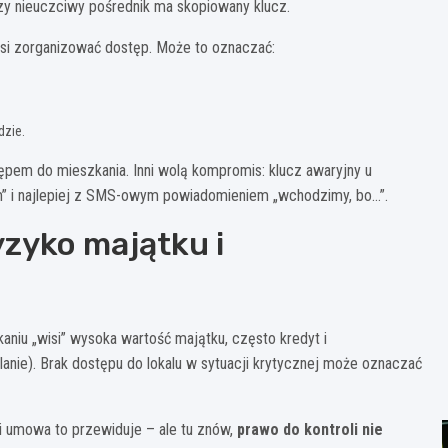
 czy nieuczciwy pośrednik ma skopiowany klucz.
musi zorganizować dostęp. Może to oznaczać:
dzie.
ępem do mieszkania. Inni wolą kompromis: klucz awaryjny u
głym” i najlepiej z SMS-owym powiadomieniem „wchodzimy, bo…”.
yzyko majątku i
kaniu „wisi” wysoka wartość majątku, często kredyt i
nie). Brak dostępu do lokalu w sytuacji krytycznej może oznaczać
li umowa to przewiduje – ale tu znów,
prawo do kontroli nie