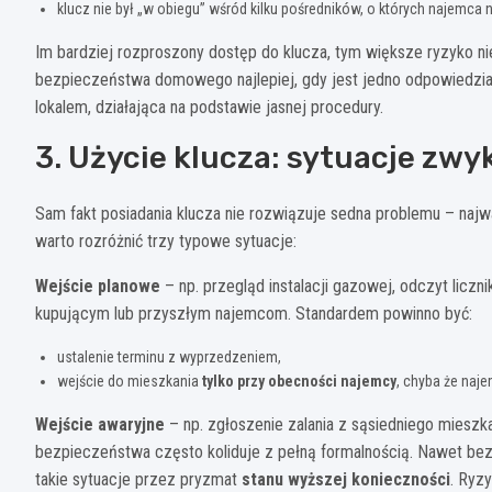
klucz nie był „w obiegu” wśród kilku pośredników, o których najemca n
Im bardziej rozproszony dostęp do klucza, tym większe ryzyko ni
bezpieczeństwa domowego najlepiej, gdy jest jedno odpowiedzialne
lokalem, działająca na podstawie jasnej procedury.
3. Użycie klucza: sytuacje zwy
Sam fakt posiadania klucza nie rozwiązuje sedna problemu – najw
warto rozróżnić trzy typowe sytuacje:
Wejście planowe
– np. przegląd instalacji gazowej, odczyt licz
kupującym lub przyszłym najemcom. Standardem powinno być:
ustalenie terminu z wyprzedzeniem,
wejście do mieszkania
tylko przy obecności najemcy
, chyba że naj
Wejście awaryjne
– np. zgłoszenie zalania z sąsiedniego mieszka
bezpieczeństwa często koliduje z pełną formalnością. Nawet be
takie sytuacje przez pryzmat
stanu wyższej konieczności
. Ryz