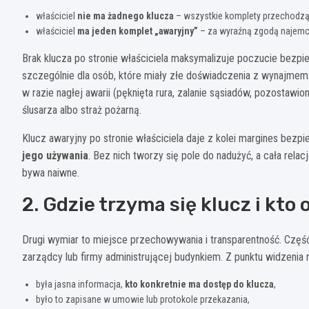
właściciel
nie ma żadnego klucza
– wszystkie komplety przechodzą
właściciel
ma jeden komplet „awaryjny”
– za wyraźną zgodą najemcy
Brak klucza po stronie właściciela maksymalizuje poczucie bezpie
szczególnie dla osób, które miały złe doświadczenia z wynajmem
w razie nagłej awarii (pęknięta rura, zalanie sąsiadów, pozostaw
ślusarza albo straż pożarną.
Klucz awaryjny po stronie właściciela daje z kolei margines bezp
jego używania
. Bez nich tworzy się pole do nadużyć, a cała rela
bywa naiwne.
2. Gdzie trzyma się klucz i kto 
Drugi wymiar to miejsce przechowywania i transparentność. Część 
zarządcy lub firmy administrującej budynkiem. Z punktu widzenia n
była jasna informacja,
kto konkretnie ma dostęp do klucza
,
było to zapisane w umowie lub protokole przekazania,