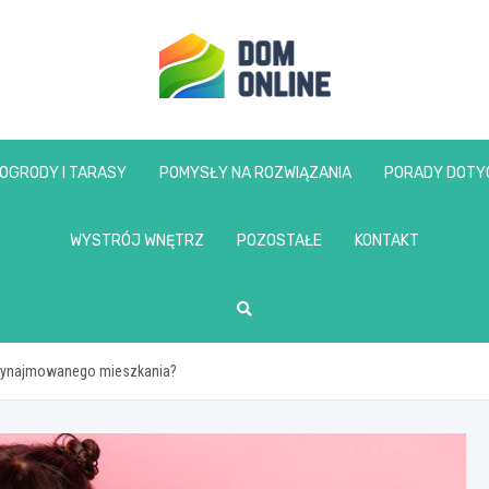
www.domonline.pl
OGRODY I TARASY
POMYSŁY NA ROZWIĄZANIA
PORADY DOTY
WYSTRÓJ WNĘTRZ
POZOSTAŁE
KONTAKT
 wynajmowanego mieszkania?