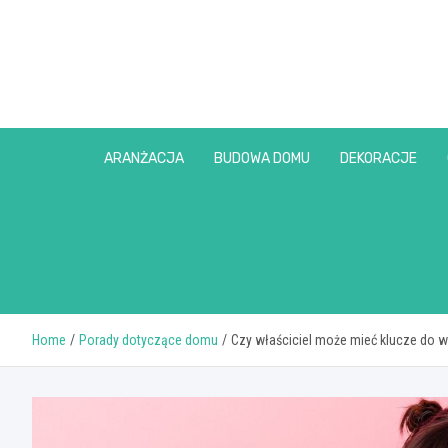
Skip
to
content
ARANŻACJA
BUDOWA DOMU
DEKORACJE
Home
Porady dotyczące domu
Czy właściciel może mieć klucze do