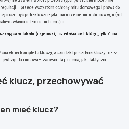
orów) nie zawiera wprost przepisu typu: „właściciel może / nie
ch regulacji – przede wszystkim ochrony miru domowego i prawa do
ącej może być potraktowane jako
naruszenie miru domowego
(art.
rmalnym właścicielem nieruchomości.
kająca w lokalu (najemca), niż właściciel, który „tylko” ma
cicielowi kompletu kluczy
, a sam fakt posiadania kluczy przez
 jest zgoda i umowa – zarówno ta pisemna, jak i faktyczne
eć klucz, przechowywać
nien mieć klucz?