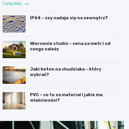
Czytaj dalej
IP44 – czy nadaje się na zewnątrz?
Wiercenie studni – cena za metr i od
czego zależy
Jaki beton na chudziaka – który
wybrać?
PVC – co to za materiał i jakie ma
właściwości?