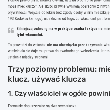
Polskie prawo (m.in. Kodeks cywilny, ustawa o ochronie praw lokat
może mieć kluczy”. Ale skutki prawne wynikają pośrednio z inny
prywatności. Wejście do lokalu bez zgody osoby w nim mieszkaj
193 Kodeksu karnego), niezależnie od tego, że właściciel jest fo
Silniejszą ochronę ma w praktyce osoba faktycznie miesz
tytuł własności.
To prowadzi do wniosku:
nie ma obowiązku przekazywania właś
właściciela nie daje mu prawa do swobodnego wchodzenia. Istotna
ustalenia między stronami.
Trzy poziomy problemu: mi
klucz, używać klucza
1. Czy właściciel w ogóle powi
Formalnie dopuszczalne są dwa scenariusze: