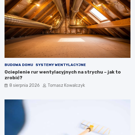
t
t
r
n
z
a
n
b
y
u
c
d
h
o
i
w
z
i
e
e
w
BUDOWA DOMU
SYSTEMY WENTYLACYJNE
n
ę
Ocieplenie rur wentylacyjnych na strychu – jak to
t
zrobić?
r
8 sierpnia 2026
Tomasz Kowalczyk
z
n
y
c
h