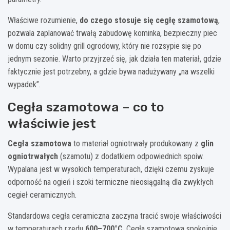
Właściwe rozumienie,
do czego stosuje się cegłę szamotową
,
pozwala zaplanować trwałą zabudowę kominka, bezpieczny piec
w domu czy solidny grill ogrodowy, który nie rozsypie się po
jednym sezonie. Warto przyjrzeć się, jak działa ten materiał, gdzie
faktycznie jest potrzebny, a gdzie bywa nadużywany „na wszelki
wypadek”.
Cegła szamotowa – co to
właściwie jest
Cegła szamotowa
to materiał ogniotrwały produkowany z
glin
ogniotrwałych
(szamotu) z dodatkiem odpowiednich spoiw.
Wypalana jest w wysokich temperaturach, dzięki czemu zyskuje
odporność na ogień i szoki termiczne nieosiągalną dla zwykłych
cegieł ceramicznych.
Standardowa cegła ceramiczna zaczyna tracić swoje właściwości
w temperaturach rzędu
600–700°C
. Cegła szamotowa spokojnie