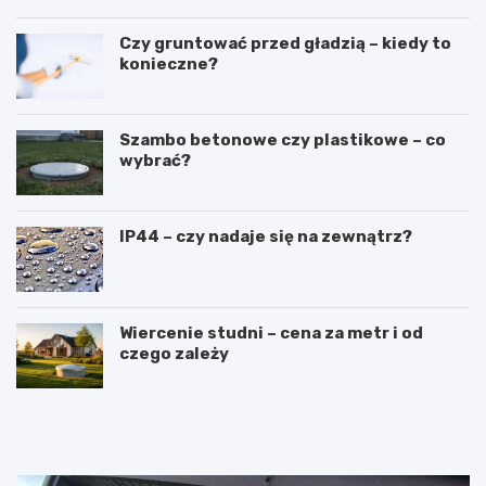
Czy gruntować przed gładzią – kiedy to
konieczne?
Szambo betonowe czy plastikowe – co
wybrać?
IP44 – czy nadaje się na zewnątrz?
Wiercenie studni – cena za metr i od
czego zależy
R
L
u
a
s
t
z
a
t
r