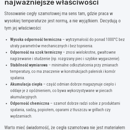
najważniejsze właściwości
Stosowanie cegły szamotowej ma sens tam, gdzie praca w
wysokiej temperaturze jest normą, a nie wyjątkiem. Decydują o
tym jej właściwości:
Wysoka odporność termiczna
– wytrzymałość do ponad 1000°C bez
utraty parametrów mechanicznych i bez topnienia.
Odporność na szok termiczny
– znosi wielokrotne, gwałtowne
nagrzewanie i studzenie (np. rozgrzany piec i szybkie wygaszenie).
Stabilność wymiarowa
– minimalne odkształcenia przy zmianach
temperatury, co ma znaczenie w konstrukcjach palenisk i komór
spalania.
Akumulacja ciepła
– część odmian dobrze magazynuje ciepło i
oddaje je z opóźnieniem, co bywa wykorzystywane w piecach
akumulacyjnych.
Odporność chemiczna
– szamot dobrze radzi sobie z produktami
spalania, sadzą, popiołem, oparami z tłuszczu w grillach czy
wędzarniach.
Warto mieć świadomość, że cegła szamotowa nie jest materiałem