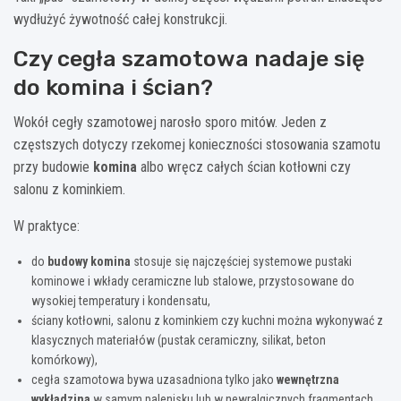
wydłużyć żywotność całej konstrukcji.
Czy cegła szamotowa nadaje się
do komina i ścian?
Wokół cegły szamotowej narosło sporo mitów. Jeden z
częstszych dotyczy rzekomej konieczności stosowania szamotu
przy budowie
komina
albo wręcz całych ścian kotłowni czy
salonu z kominkiem.
W praktyce:
do
budowy komina
stosuje się najczęściej systemowe pustaki
kominowe i wkłady ceramiczne lub stalowe, przystosowane do
wysokiej temperatury i kondensatu,
ściany kotłowni, salonu z kominkiem czy kuchni można wykonywać z
klasycznych materiałów (pustak ceramiczny, silikat, beton
komórkowy),
cegła szamotowa bywa uzasadniona tylko jako
wewnętrzna
wykładzina
w samym palenisku lub w newralgicznych fragmentach