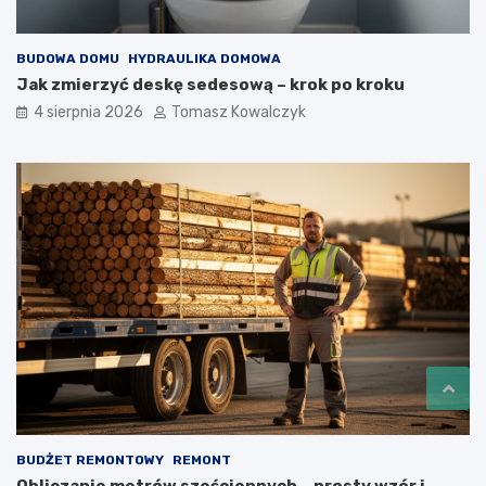
BUDOWA DOMU
HYDRAULIKA DOMOWA
Jak zmierzyć deskę sedesową – krok po kroku
4 sierpnia 2026
Tomasz Kowalczyk
BUDŻET REMONTOWY
REMONT
Obliczanie metrów sześciennych – prosty wzór i