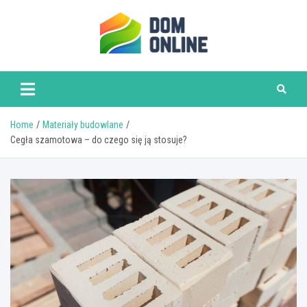
Skip
to
content
www.domonline.pl
Home
Materiały budowlane
Cegła szamotowa – do czego się ją stosuje?