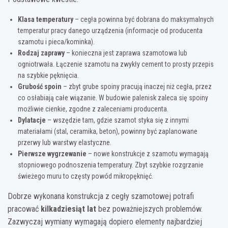
Klasa temperatury
– cegła powinna być dobrana do maksymalnych
temperatur pracy danego urządzenia (informacje od producenta
szamotu i pieca/kominka).
Rodzaj zaprawy
– konieczna jest zaprawa szamotowa lub
ogniotrwała. Łączenie szamotu na zwykły cement to prosty przepis
na szybkie pęknięcia.
Grubość spoin
– zbyt grube spoiny pracują inaczej niż cegła, przez
co osłabiają całe wiązanie. W budowie palenisk zaleca się spoiny
możliwie cienkie, zgodne z zaleceniami producenta.
Dylatacje
– wszędzie tam, gdzie szamot styka się z innymi
materiałami (stal, ceramika, beton), powinny być zaplanowane
przerwy lub warstwy elastyczne.
Pierwsze wygrzewanie
– nowe konstrukcje z szamotu wymagają
stopniowego podnoszenia temperatury. Zbyt szybkie rozgrzanie
świeżego muru to częsty powód mikropęknięć.
Dobrze wykonana konstrukcja z cegły szamotowej potrafi
pracować
kilkadziesiąt lat
bez poważniejszych problemów.
Zazwyczaj wymiany wymagają dopiero elementy najbardziej