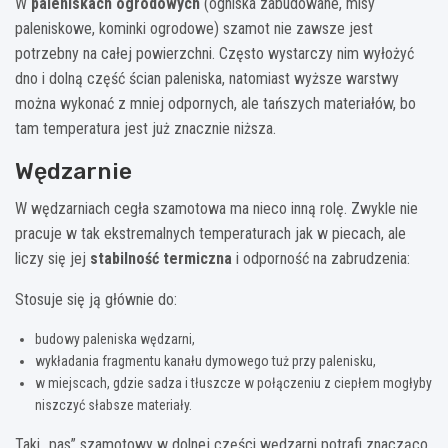
W
paleniskach ogrodowych
(ogniska zabudowane, misy
paleniskowe, kominki ogrodowe) szamot nie zawsze jest
potrzebny na całej powierzchni. Często wystarczy nim wyłożyć
dno i dolną część ścian paleniska, natomiast wyższe warstwy
można wykonać z mniej odpornych, ale tańszych materiałów, bo
tam temperatura jest już znacznie niższa.
Wędzarnie
W wędzarniach cegła szamotowa ma nieco inną rolę. Zwykle nie
pracuje w tak ekstremalnych temperaturach jak w piecach, ale
liczy się jej
stabilność termiczna
i odporność na zabrudzenia:
Stosuje się ją głównie do:
budowy paleniska wędzarni,
wykładania fragmentu kanału dymowego tuż przy palenisku,
w miejscach, gdzie sadza i tłuszcze w połączeniu z ciepłem mogłyby
niszczyć słabsze materiały.
Taki „pas” szamotowy w dolnej części wędzarni potrafi znacząco