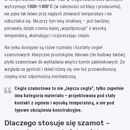
wytrzymuje
1000–1400°C
(w zależności od klasy i producenta),
nie pęka tak łatwo przy nagłych zmianach temperatury i nie
odkształca się. Ma przy tym inną strukturę – jest bardziej
porowata, dzięki czemu lepiej „współpracuje” z wysoką
temperaturą, akumulując i rozpraszając ciepło.
Na rynku dostępne są różne rozmiary i kształty cegieł
szamotowych: klasyczne prostokątne, klinowe (do budowy łuków),
płytki szamotowe do wykładania wnętrz komór paleniskowych. Ze
względu na gęstość i skład różnią się one też przewodnością
cieplną oraz odpornością mechaniczną.
Cegła szamotowa to nie „lepsza cegła”, tylko zupełnie
inna kategoria materiału – projektowana pod stały
kontakt z ogniem i wysoką temperaturą, a nie pod
typowe obciążenia konstrukcyjne.
Dlaczego stosuje się szamot –