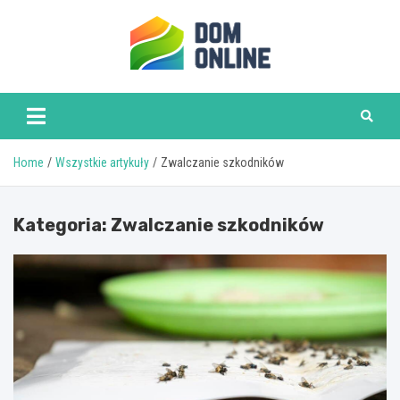
Skip
to
content
www.domonline.pl
Home
Wszystkie artykuły
Zwalczanie szkodników
Kategoria:
Zwalczanie szkodników