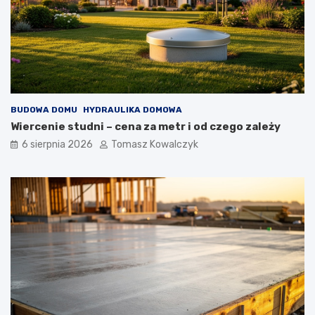
n
b
y
u
c
d
h
o
i
w
z
i
e
e
w
BUDOWA DOMU
HYDRAULIKA DOMOWA
n
ę
Wiercenie studni – cena za metr i od czego zależy
t
6 sierpnia 2026
Tomasz Kowalczyk
r
z
n
y
c
h