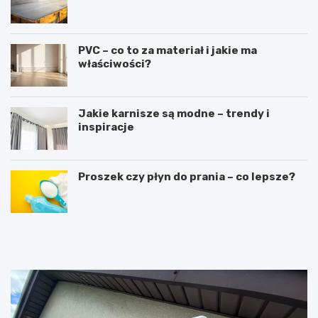
PVC – co to za materiał i jakie ma
właściwości?
Jakie karnisze są modne – trendy i
inspiracje
Proszek czy płyn do prania – co lepsze?
R
L
u
a
s
t
z
a
t
r
o
k
w
a
a
c