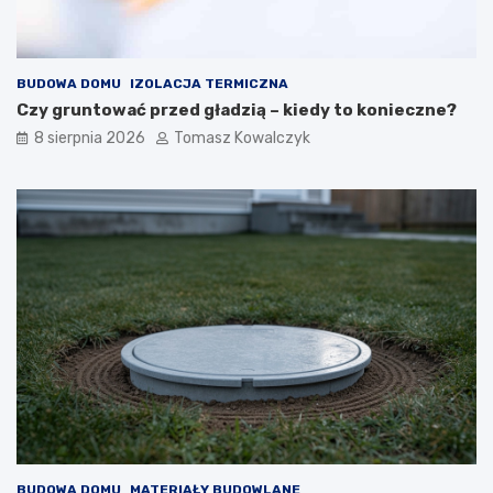
i
w
z
i
e
e
w
BUDOWA DOMU
IZOLACJA TERMICZNA
n
ę
Czy gruntować przed gładzią – kiedy to konieczne?
t
8 sierpnia 2026
Tomasz Kowalczyk
r
z
n
y
c
h
BUDOWA DOMU
MATERIAŁY BUDOWLANE