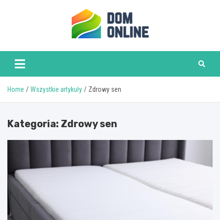
Skip
to
content
www.domonline.pl
Home
Wszystkie artykuły
Zdrowy sen
Kategoria:
Zdrowy sen