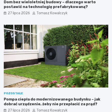
Dom bez wieloletniej budowy – dlaczego warto
postawić na technologię prefabrykowaną?
27 lipca 2026
Tomasz Kowalczyk
POZOSTAŁE
Pompa ciepła do modernizowanego budynku – jak
dobrać urządzenie, żeby nie przepłacić za prąd?
27 lipca 2026
Tomasz Kowalczyk