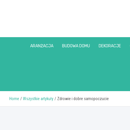
Skip
to
content
ARANŻACJA
BUDOWA DOMU
DEKORACJE
Home
Wszystkie artykuły
Zdrowie i dobre samopoczucie