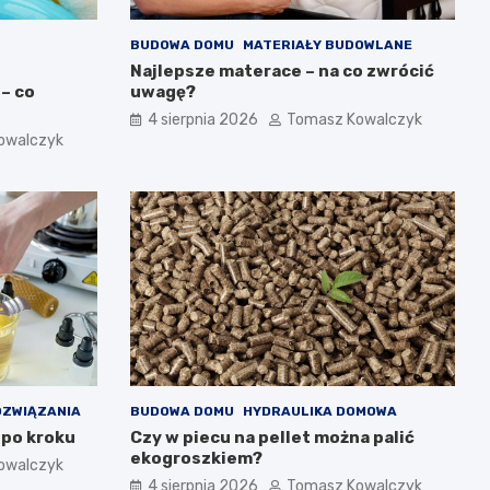
BUDOWA DOMU
MATERIAŁY BUDOWLANE
Najlepsze materace – na co zwrócić
 – co
uwagę?
4 sierpnia 2026
Tomasz Kowalczyk
owalczyk
OZWIĄZANIA
BUDOWA DOMU
HYDRAULIKA DOMOWA
 po kroku
Czy w piecu na pellet można palić
ekogroszkiem?
owalczyk
4 sierpnia 2026
Tomasz Kowalczyk