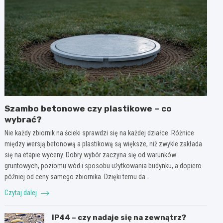
Szambo betonowe czy plastikowe – co
wybrać?
Nie każdy zbiornik na ścieki sprawdzi się na każdej działce. Różnice
między wersją betonową a plastikową są większe, niż zwykle zakłada
się na etapie wyceny. Dobry wybór zaczyna się od warunków
gruntowych, poziomu wód i sposobu użytkowania budynku, a dopiero
później od ceny samego zbiornika. Dzięki temu da…
Czytaj dalej
IP44 – czy nadaje się na zewnątrz?