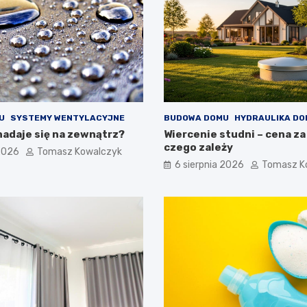
U
SYSTEMY WENTYLACYJNE
BUDOWA DOMU
HYDRAULIKA D
nadaje się na zewnątrz?
Wiercenie studni – cena za
czego zależy
 2026
Tomasz Kowalczyk
6 sierpnia 2026
Tomasz K