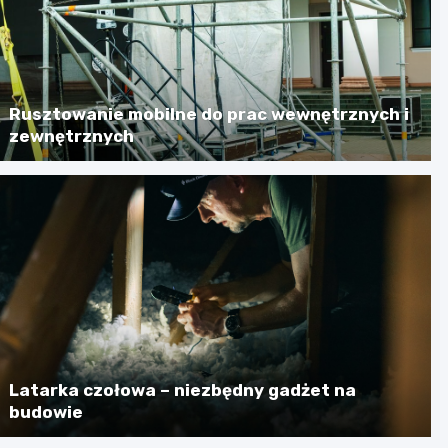
Rusztowanie mobilne do prac wewnętrznych i
zewnętrznych
Latarka czołowa – niezbędny gadżet na
budowie