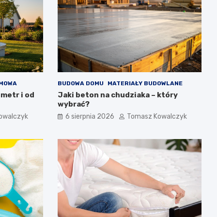
OMOWA
BUDOWA DOMU
MATERIAŁY BUDOWLANE
 metr i od
Jaki beton na chudziaka – który
wybrać?
owalczyk
6 sierpnia 2026
Tomasz Kowalczyk