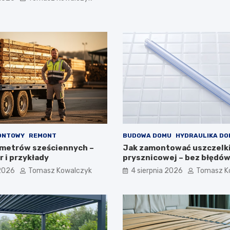
ONTOWY
REMONT
BUDOWA DOMU
HYDRAULIKA D
 metrów sześciennych –
Jak zamontować uszczelki
 i przykłady
prysznicowej – bez błędó
 2026
Tomasz Kowalczyk
4 sierpnia 2026
Tomasz K