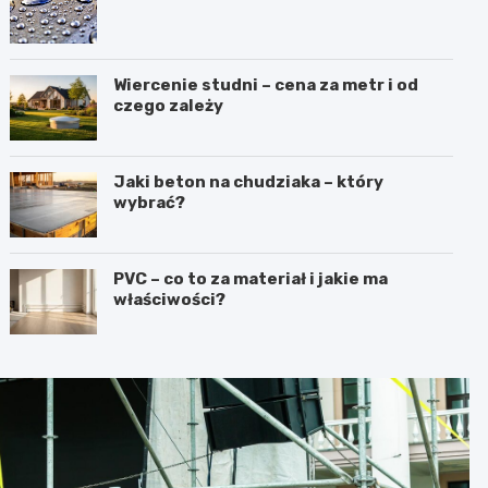
Wiercenie studni – cena za metr i od
czego zależy
Jaki beton na chudziaka – który
wybrać?
PVC – co to za materiał i jakie ma
właściwości?