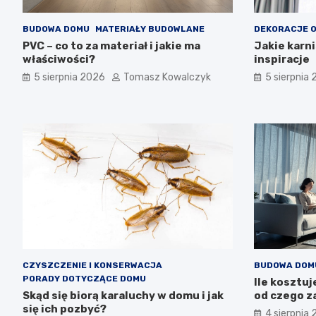
BUDOWA DOMU
MATERIAŁY BUDOWLANE
DEKORACJE O
PVC – co to za materiał i jakie ma
Jakie karni
właściwości?
inspiracje
5 sierpnia 2026
Tomasz Kowalczyk
5 sierpnia
CZYSZCZENIE I KONSERWACJA
BUDOWA DOM
PORADY DOTYCZĄCE DOMU
Ile kosztuj
Skąd się biorą karaluchy w domu i jak
od czego z
się ich pozbyć?
4 sierpnia