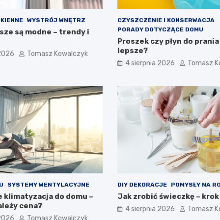
KIENNE
WYSTRÓJ WNĘTRZ
CZYSZCZENIE I KONSERWACJA
PORADY DOTYCZĄCE DOMU
sze są modne – trendy i
Proszek czy płyn do prania
lepsze?
 2026
Tomasz Kowalczyk
4 sierpnia 2026
Tomasz K
U
SYSTEMY WENTYLACYJNE
DIY DEKORACJE
POMYSŁY NA R
e klimatyzacja do domu –
Jak zrobić świeczkę – krok
ależy cena?
4 sierpnia 2026
Tomasz K
 2026
Tomasz Kowalczyk