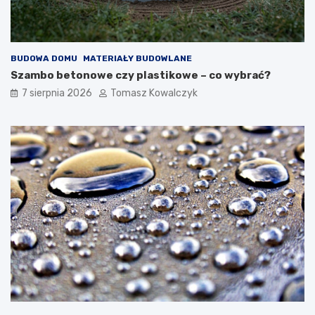
i
w
z
i
e
e
w
BUDOWA DOMU
MATERIAŁY BUDOWLANE
n
ę
Szambo betonowe czy plastikowe – co wybrać?
t
7 sierpnia 2026
Tomasz Kowalczyk
r
z
n
y
c
h