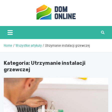
Skip
to
content
www.domonline.pl
Home
Wszystkie artykuły
Utrzymanie instalacji grzewczej
Kategoria:
Utrzymanie instalacji
grzewczej