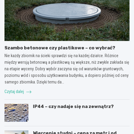
Szambo betonowe czy plastikowe – co wybrać?
Nie każdy zbiornik na ścieki sprawdzi się na każdej działce. Różnice
między wersją betonową a plastikową są większe, niż zwykle zakłada się
na etapie wyceny. Dobry wybór zaczyna się od warunków gruntowych,
poziomu wód i sposobu użytkowania budynku, a dopiero później od ceny
samego zbiornika. Dzięki temu da…
Czytaj dalej
IP44 – czy nadaje się na zewnątrz?
Wiercenie studni – cena za metr i od