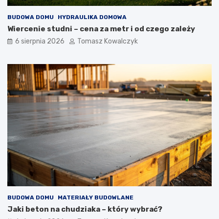
e
e
w
BUDOWA DOMU
HYDRAULIKA DOMOWA
n
ę
Wiercenie studni – cena za metr i od czego zależy
t
6 sierpnia 2026
Tomasz Kowalczyk
r
z
n
y
c
h
BUDOWA DOMU
MATERIAŁY BUDOWLANE
Jaki beton na chudziaka – który wybrać?