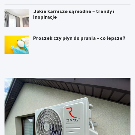
Jakie karnisze są modne – trendy i
inspiracje
Proszek czy płyn do prania – co lepsze?
R
L
u
a
s
t
z
a
t
r
o
k
w
a
a
c
n
z
i
o
e
ł
m
o
o
w
b
a
i
–