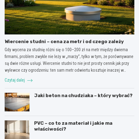
Wiercenie studni – cena za metr i od czego zależy
Gdy wycena za studnię różni się o 100–200 zł na metr między dwiema
firmami, problem zwykle nie leży w „marży”, tylko w tym, że porównywane
są dwie różne usługi. Wiercenie studni to nie jest prosty cennik jak przy
wylewce czy ogrodzeniu: ten sam metr odwiertu kosztuje inaczej w…
Czytaj dalej
Jaki beton na chudziaka – który wybrać?
PVC – co to za materiał i jakie ma
właściwości?