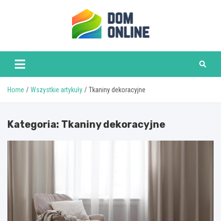
Skip
to
content
www.domonline.pl
Home
Wszystkie artykuły
Tkaniny dekoracyjne
Kategoria:
Tkaniny dekoracyjne